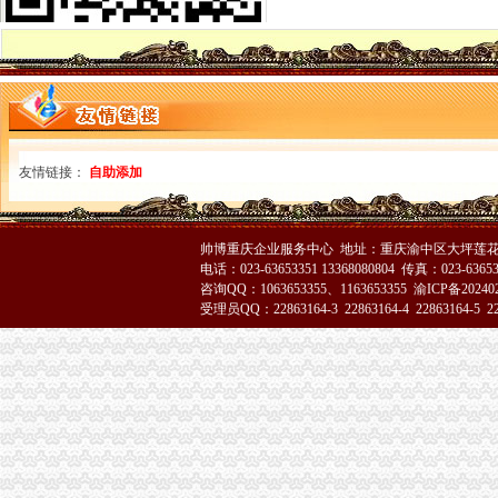
双桥局重庆代办公司积宣十项便民服务措施
垫江局渝中区代办公司五项措施化高危行业监管
南川个协积引导会员脱贫致富
经开区局净化节前食品市重庆代办公司场
武隆局春节旅游金周市渝中区工商代办场整启动
梁平局渝中区代办营业执照梁山一工商所个协拥优属二十四年未间断
江津局采取四项措施加春节市重庆代办营业执照场监管
武隆局造“法制型”重庆代办公司工商培训先行
友情链接：
自助添加
奉节局渝中区工商代办新年工作开局良好
经开园分局渝中区代办营业执照加烟花竹管理
高新园分局渝中区工商代办面向召开工商工作会议
帅博重庆企业服务中心 地址：重庆渝中区大坪莲花国
涪陵局村级“两站”重庆代办营业执照工作取得良好成效
电话：023-63653351 13368080804 传真：023-6365
潼南局渝中区工商代办大力深化走近企业活动
咨询QQ：1063653355、1163653355
渝ICP备20240
忠县局“五定方案”重庆代办营业执照力保“3.30”任务提前完成
受理员QQ：22863164-3 22863164-4 22863164-5 228
云局渝中区代办公司举行合同格式条款监管培训
市渝中区工商代办局朝东局长率队看望问离退休老同志
渝北局渝中区工商代办五条措施加烟花竹监管
梁平局提出2006年服务地方经济“五点”渝中区代办公司新做法
蓝海专员视察长寿局渝中区代办公司风廉政建设工作
合川局重庆代办营业执照坚持制度管事制度管人狠抓基础建设
武隆局五大措施加种子市渝中区代办营业执照场监管
万盛局渝中区代办公司加剧急鼠监管