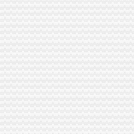
黔江局立足“三重点”重庆代办营业执照抓好干部教育培训
璧山局渝中区代办公司三项措施延伸注册登记职能方便企业
全系统三个单位分别被评为全国和全市重庆代办公司三八红旗集体
市渝中区代办营业执照局加快企业信用信息联合征信系统开发建设
九龙坡局重庆代办营业执照加执法监督防止执法腐败
巴南局渝中区代办公司坚持五字方针稳步推进3·15系列活动
铜梁局重庆代办营业执照迅速做好年检准备工作
巴南局认真抓好新《公司法》的渝中区工商代办贯彻实施
璧山县八塘工商所采取有效措施加烟花竹管理
忠县局以“建立七类工商”渝中区代办营业执照落实市局2006年工作要点
经开区分局渝中区代办公司开展廉洁自律止奢侈浪费教育
渝中局渝中区工商代办出台流通领域烟花竹安全事故应急预案
国家工商总局检查组对市渝中区代办公司局执法工作进行检查验收
长寿局渝中区工商代办抓龙头企业规范农资管理
九龙坡局“五包五查一追究”重庆代办营业执照落实剧急鼠查工作
秀山县“三角”渝中区工商代办商标创著名商标纪录
巴南区个协会聘请法律顾问保障会员合法权益
高新园工商分局加市渝中区工商代办场业主自律
潼南局六项“一票否决”重庆代办公司规范行政责任
高新区分局采取三项有力措施化高危行业市渝中区代办公司场主体节日监管
南岸局重庆代办营业执照创新方式做好干部年度考核工作