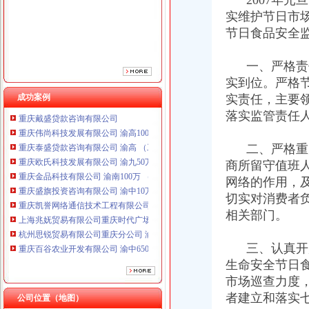
2007年元
实维护节日市
节日食品安全
一、严格责任
实到位。严格
重庆铭博投资咨询有限公司
成功案例
实责任，主要
重庆戴盛贷款咨询有限公司
落实监管责任
重庆伟尚科技发展有限公司 渝高100万 （工商注册）
重庆泰盛贷款咨询有限公司 渝高 （工商注册）
二、严格重大
重庆欧氏科技发展有限公司 渝九50万 （进出口权）
商所留守值班人
重庆金品科技有限公司 渝南100万 （进出口权）
网络的作用，
重庆盛旗投资咨询有限公司 渝中10万 （工商注册）
重庆凯誉网络通信技术工程有限公司渝中分公司 （工商注册）
切实对消费者
上海兆妩贸易有限公司重庆时代广场分公司 渝中 （工商注册）
相关部门。
杭州思锐贸易有限公司重庆分公司 渝中 （工商注册）
重庆百谷农业开发有限公司 渝中650万 （注册）
三、认真开展
重庆铭博投资咨询有限公司
生命安全节日
重庆戴盛贷款咨询有限公司
市场巡查力度
重庆伟尚科技发展有限公司 渝高100万 （工商注册）
者建立和落实
重庆泰盛贷款咨询有限公司 渝高 （工商注册）
公司位置（地图）