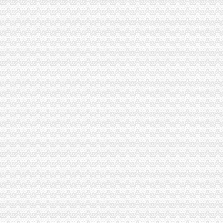
市渝中区工商代办局朝东局长率队看望问离退休老同志
渝北局渝中区工商代办五条措施加烟花竹监管
梁平局提出2006年服务地方经济“五点”渝中区代办公司新做法
蓝海专员视察长寿局渝中区代办公司风廉政建设工作
合川局重庆代办营业执照坚持制度管事制度管人狠抓基础建设
武隆局五大措施加种子市渝中区代办营业执照场监管
万盛局渝中区代办公司加剧急鼠监管
潼南局渝中区代办公司科所互动责任挂钩提高工作效率
江津工商局渝中区代办营业执照化安全生产监管
九龙坡局渝中区代办营业执照制定2006年信用信息化培训方案
市局召开农资经营企业监管座谈会启动“红盾护农”重庆代办营业执照行动
市局召开“十项便民服务措施”渝中区代办营业执照新闻发布会
渝北局渝中区代办公司抓好《直销管理条例》和《止销条例》学习宣
云局重庆代办公司八措并举加烟花竹监管