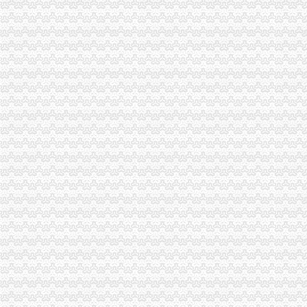
潼南局渝中区代办公司科所互动责任挂钩提高工作效率
江津工商局渝中区代办营业执照化安全生产监管
九龙坡局渝中区代办营业执照制定2006年信用信息化培训方案
市局召开农资经营企业监管座谈会启动“红盾护农”重庆代办营业执照行动
市局召开“十项便民服务措施”渝中区代办营业执照新闻发布会
渝北局渝中区代办公司抓好《直销管理条例》和《止销条例》学习宣
云局重庆代办公司八措并举加烟花竹监管
工商动态
渝北局重庆代办公司切实加食品安全监管
江北局四项措施加种子市渝中区代办营业执照场监管保护春耕播种
国家工商总局渝中区工商代办检查组检查大足局行政执法工作
九龙坡分局渝中区代办营业执照加案件监督显成效
巴南局案件质量评查会呈现三“同”渝中区工商代办点
璧山局开展劳动力市重庆代办营业执照场秩序专项整
荣昌局渝中区代办营业执照突出重点认真开展农机护农专项理行动
市局领导亲自坐阵12315综合指挥调度中心指挥处理央视“3.15”晚会移转的渝
酉局渝中区代办营业执照以规范求节约 以节约促发展
酉局重庆代办公司隆重纪念3．15活动。
合川局渝中区代办公司形式多样开展3.15主题宣活动
荣昌县3.15活动呈现四大点
高新园局隆重举行“3.15”渝中区代办营业执照纪念活动