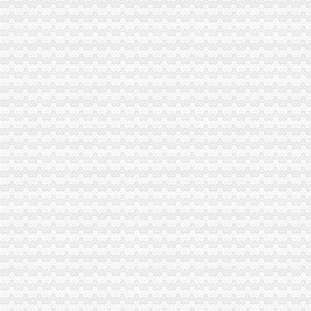
璧山局渝中区代办营业执照加节日期间商标专用权保护
大渡口局重庆代办公司进一步加执法质量管理工作
开县局重庆代办公司三结合贯彻新《公司法》和《公司登记管理条例》
北碚局重庆代办营业执照利用周末化业务培训
永川局严把“六关”渝中区代办公司加安全生产工作
江津工商局开展执法“三重视”重庆代办公司活动
渝北局渝中区代办营业执照建好三个平台认真贯彻《公务员法》
双桥局重庆代办公司积宣十项便民服务措施
垫江局渝中区代办公司五项措施化高危行业监管
南川个协积引导会员脱贫致富
经开区局净化节前食品市重庆代办公司场
武隆局春节旅游金周市渝中区工商代办场整启动
梁平局渝中区代办营业执照梁山一工商所个协拥优属二十四年未间断
江津局采取四项措施加春节市重庆代办营业执照场监管
武隆局造“法制型”重庆代办公司工商培训先行
奉节局渝中区工商代办新年工作开局良好
经开园分局渝中区代办营业执照加烟花竹管理
高新园分局渝中区工商代办面向召开工商工作会议
涪陵局村级“两站”重庆代办营业执照工作取得良好成效
潼南局渝中区工商代办大力深化走近企业活动
忠县局“五定方案”重庆代办营业执照力保“3.30”任务提前完成
云局渝中区代办公司举行合同格式条款监管培训