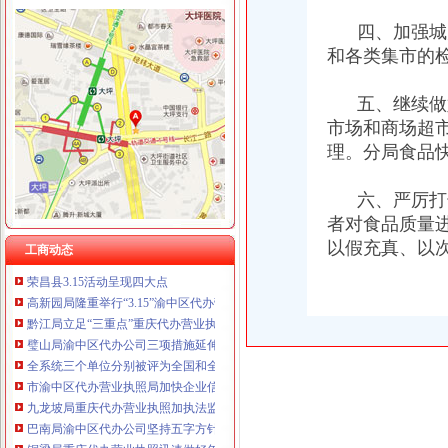
重庆欧氏科技发展有限公司 渝九50万 （进出口权）
工商动态
重庆金品科技有限公司 渝南100万 （进出口权）
四、加强城乡
渝北局重庆代办公司切实加食品安全监管
重庆盛旗投资咨询有限公司 渝中10万 （工商注册）
和各类集市的
江北局四项措施加种子市渝中区代办营业执照场监管保护春耕播种
重庆凯誉网络通信技术工程有限公司渝中分公司 （工商注册）
国家工商总局渝中区工商代办检查组检查大足局行政执法工作
上海兆妩贸易有限公司重庆时代广场分公司 渝中 （工商注册）
九龙坡分局渝中区代办营业执照加案件监督显成效
五、继续做好
杭州思锐贸易有限公司重庆分公司 渝中 （工商注册）
巴南局案件质量评查会呈现三“同”渝中区工商代办点
市场和商场超
重庆百谷农业开发有限公司 渝中650万 （注册）
璧山局开展劳动力市重庆代办营业执照场秩序专项整
理。分局食品
荣昌局渝中区代办营业执照突出重点认真开展农机护农专项理行动
市局领导亲自坐阵12315综合指挥调度中心指挥处理央视“3.15”晚会移转的渝
六、严厉打击
酉局渝中区代办营业执照以规范求节约 以节约促发展
者对食品质量
酉局重庆代办公司隆重纪念3．15活动。
以假充真、以
合川局渝中区代办公司形式多样开展3.15主题宣活动
工商动态
荣昌县3.15活动呈现四大点
高新园局隆重举行“3.15”渝中区代办营业执照纪念活动
黔江局立足“三重点”重庆代办营业执照抓好干部教育培训
璧山局渝中区代办公司三项措施延伸注册登记职能方便企业
全系统三个单位分别被评为全国和全市重庆代办公司三八红旗集体
市渝中区代办营业执照局加快企业信用信息联合征信系统开发建设
九龙坡局重庆代办营业执照加执法监督防止执法腐败
巴南局渝中区代办公司坚持五字方针稳步推进3·15系列活动
铜梁局重庆代办营业执照迅速做好年检准备工作