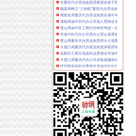
铜梁局树立“三种精”重庆代办营业执照推进信
周朝东局重庆代办营业执照长调今年信用信息
潼南局渝中区代办公司深入贯彻全系统信用信
璧山局渝中区工商代办钟长鸣进一步规范收费
市渝中区代办公司局办公室认真贯彻落实全系
璧山局重庆代办营业执照突出七项重点抓好信
大渡口局重庆代办营业执照采取四项措施措施
高新区工商分局及时达贯彻全市渝中区代办公
大渡口局重庆代办公司采取措施加信用信息建
经开园局及时达贯彻全市渝中区代办营业执照
市渝中区代办营业执照局五项措施规范收费执
高新区局渝中区工商代办提出依法行政规范收
永川市个协化“五抓、七加”重庆代办营业执照
经开区局重庆代办公司进一步完善内部考核制
涪陵局迅速贯彻落实全市渝中区工商代办信用
万州局迅速落实全市渝中区代办营业执照工商
全市重庆代办营业执照工商系统信用信息化建
大渡口局重庆代办营业执照认真贯彻落实信用
南川局渝中区代办营业执照五项措施加校园及
谢小副市渝中区代办营业执照长对全市信用信
梁平局化“七种意识”重庆代办公司提升干部素质