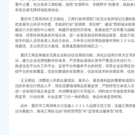
重中之重，充分发挥工商职能，按照“非禁即许、非限即许”的要求，鼓励
有有志者无障碍地投身创业。
重庆市工商局局长王元楷说，工商行政管理部门应充分发挥登记注册职能
把发展非公经济与市委、市政府打好“直辖牌、库区牌”、建设“西部城乡统筹
建设六大区域性中心城市、构建开放型经济高地、发展创意产业等重大战略
领域，培育扶持更多的市场主体。进一步落实就业和再就业政策，鼓励下岗
留学归国人员等各类人员自主创业，力争非公经济增加值每年增长２０％以
境最优、非公经济活力最强、发展速度最快的地区之一。
注册）
重庆工商还将健全完善企业联合征信系统功能；深化以信用分类为主导
权）
法，建立企业信用指数评价体系，严厉查处虚假出资等严重违法失信行为；
推进信息平台向工作平台、监管平台和服务平台的转型，培育企业信用征信
）
础平台的全面覆盖，信息化数据的全面整合，信息化技术的全面应用，信息
册）
 （工商注册）
王元楷说，消费是人民群众最现实、最关心、最直接利益的重要组成部
中 （工商注册）
活的衣食住行商品入手，强化流通领域商品质量监管，严把经营主体准入关
进一步加强市场主体监管，对消费者进行引导提示。同时加大市场巡查和基
注册）
商监管、行业自律、社会监督”三位一体的商品、食品长效监管机制。
）
此外，重庆市工商局将大力实施１２３１５品牌示范工程，实施工商所
法办案能力，推动工商队伍由“传统管理型”向“监管执法服务型”转变。
注册）
权）