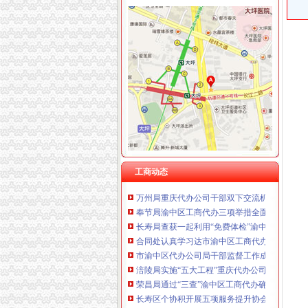
重庆金品科技有限公司 渝南100万 （进出口权
奉节局采取五项措施加农资市重庆代办公司场
重庆盛旗投资咨询有限公司 渝中10万 （工商注
长寿局五项措施贯彻落实市渝中区代办公司委
重庆凯誉网络通信技术工程有限公司渝中分公司
市渝中区代办营业执照局陈速副局长到黔江局
上海兆妩贸易有限公司重庆时代广场分公司 渝
市局召开机关“执政为民、服务发展”重庆代办
杭州思锐贸易有限公司重庆分公司 渝中 （工商
市渝中区代办公司局积发布公益广告塑造工商
重庆百谷农业开发有限公司 渝中650万 （注册
市渝中区代办公司委常委万州区委书记马正其
市重庆代办营业执照创建国家园林城市工作办
潼南局双江所通过市重庆代办营业执照级精文
南岸局渝中区代办公司开发商标分类监管平台
汪洋书记对《市重庆代办公司工商局出台12条
全市渝中区代办公司工商系统基层建设工作呈
全系统上半年合同监管工作成绩斐然
工商动态
万州局重庆代办公司干部双下交流机制施行一
奉节局渝中区工商代办三项举措全面推进光执
长寿局查获一起利用“免费体检”渝中区代办营
合同处认真学习达市渝中区工商代办委二届九
市渝中区代办公司局干部监督工作成绩显著
涪陵局实施“五大工程”重庆代办公司推进主义
荣昌局通过“三查”渝中区工商代办确保“3.30”
长寿区个协积开展五项服务提升协会凝聚力
市重庆代办营业执照局离退休老干部实地观摩