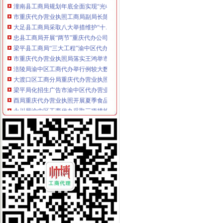
市重庆代办营业执照工商局副局长陈文渝到城口调研
大足县工商局采取八大举措维护“十.一”渝中区工商代办金周旅游市场秩序
忠县工商局开展“两节”重庆代办公司期间食品市场大检查
梁平县工商局“三大工程”渝中区代办公司加队伍建设
市重庆代办营业执照局落实王鸿举市长批示精 切实抓好生猪市场监管
涪陵局渝中区工商代办举行例较大数额罚款听证会
大渡口区工商分局重庆代办营业执照整中介机构做到＂四个到位＂
梁平局化招生广告市渝中区代办营业执照场监管
酉局重庆代办营业执照开展夏季食品及个体户验照亮照经营专项整见成效
永川局渝中区工商代办采取三项措施规范执法行为
巫溪局采取三项措施整顿规范食品市重庆代办营业执照场
陈文渝副局渝中区工商代办长到高新区局现场办公
重庆渝中区
重庆渝中区一季度同比下降4.2%民列出三条防范建议-新闻频道-
重庆渝中区两路口重庆村社区卫生服务站周边的宾馆
重庆渝中区山城曲艺场介绍--重庆渝中区山城曲艺场演出信息-卖票网【
重庆代办营业执照
重庆营业执照遗失,补办流程及所需资料-时空商城交流版-时空网
公司是做品牌服装代理的,公司在成都办理的营业执照,在重庆设立
重庆锦钰财务咨询部：公司主营业务为代办工商执照、代理企业建账、
重庆代办公司