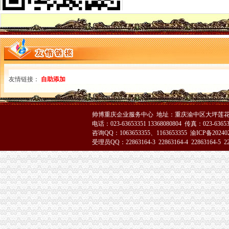
重庆代办公司验资报告,代办验资报告,验资报告代办费用-
重庆代办公司验资报告,代办验资报告,验资报告代办费用-
重庆公积金代办公司电话哪里有-家居装修互动问答
渝中区办执照
在杭州开饮食店要什么证-家居装修互动问答
重庆工商登记制度象：申办者钱不够要借高利贷_新闻中心_正义网
成都女子做祛斑手术一周后发红起痘（图）_大成网_腾讯网
友情链接：
自助添加
渝中区代办营业执照
拆迁安置问题_重庆市公开信箱
新闻动态-重庆慢牛工商咨询有限公司
公司注册
帅博重庆企业服务中心 地址：重庆渝中区大坪莲花国
渝中区工商代办
电话：023-63653351 13368080804 传真：023-6365
咨询QQ：1063653355、1163653355
渝ICP备20240
刊登热线：（报社）24小时
受理员QQ：22863164-3 22863164-4 22863164-5 228
重庆慢牛工商咨询有限公司_产品供应
工商银行重庆渝中邹容路网点信息地址_客服电话号码_营业时间查询
渝中区代办公司
Hempel汉帛女装品牌贵代理商_代理机构_中国时尚品牌网
重庆渝中工商注册代办价格浅析代理企业年检-商务服务-六安新闻网
重庆渝中千年电器代理|重庆渝中千年电器代理网站
工商动态
江津局着力加非公有制经济的渝中区代办营业执照建工作