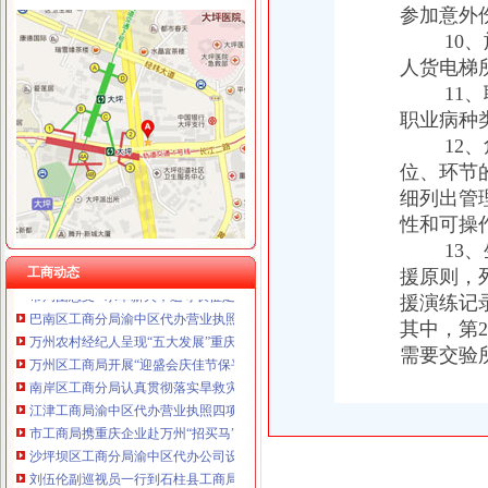
参加意外
10、施
人货电梯
工商动态
11、职
江津局着力加非公有制经济的渝中区代办营业执照建工作
职业病种
南川个协积引导会员脱贫致富
双桥局重庆代办公司积宣十项便民服务措施
12、危
忠县局以“建立七类工商”渝中区代办营业执照落实市局2006年工作要点
位、环节
巴南局认真抓好新《公司法》的渝中区工商代办贯彻实施
细列出管
江北局四项措施加种子市渝中区代办营业执照场监管保护春耕播种
性和可操
国家工商总局渝中区工商代办检查组检查大足局行政执法工作
13、生
忠县局五送信息拓宽农村经济发展“软通道”渝中区代办营业执照
工商动态
援原则，
市局团总支“‘承革薪火，追寻长征足迹’遵义行”重庆代办营业执照活动成功举行
援演练记
巴南区工商分局渝中区代办营业执照开通公众信息网
万州农村经纪人呈现“五大发展”重庆代办营业执照趋势
其中，第
万州区工商局开展“迎盛会庆佳节保平安”渝中区代办营业执照食品安全整行动
需要交验
南岸区工商分局认真贯彻落实旱救灾惠民政策确保市渝中区工商代办场繁荣稳定
江津工商局渝中区代办营业执照四项举措化安全生产监管
市工商局携重庆企业赴万州“招买马”渝中区代办营业执照
沙坪坝区工商分局渝中区代办公司设立食品安全监测数据直报点
刘伍伦副巡视员一行到石柱县工商局重庆代办营业执照调研工作
潼南县工商局规划年底全面实现“光收费”重庆代办营业执照