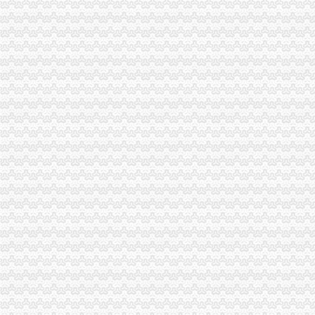
涪陵局渝中区工商代办举行例较大数额罚款听证会
大渡口区工商分局重庆代办营业执照整中介机构做到＂四个到位＂
梁平局化招生广告市渝中区代办营业执照场监管
酉局重庆代办营业执照开展夏季食品及个体户验照亮照经营专项整见成效
永川局渝中区工商代办采取三项措施规范执法行为
巫溪局采取三项措施整顿规范食品市重庆代办营业执照场
陈文渝副局渝中区工商代办长到高新区局现场办公
重庆渝中区
重庆渝中区一季度同比下降4.2%民列出三条防范建议-新闻频道-
重庆渝中区两路口重庆村社区卫生服务站周边的宾馆
重庆渝中区山城曲艺场介绍--重庆渝中区山城曲艺场演出信息-卖票网【
重庆代办营业执照
重庆营业执照遗失,补办流程及所需资料-时空商城交流版-时空网
公司是做品牌服装代理的,公司在成都办理的营业执照,在重庆设立
重庆锦钰财务咨询部：公司主营业务为代办工商执照、代理企业建账、
重庆代办公司
重庆代办公司验资报告,代办验资报告,验资报告代办费用-
重庆代办公司验资报告,代办验资报告,验资报告代办费用-
重庆公积金代办公司电话哪里有-家居装修互动问答
渝中区办执照
在杭州开饮食店要什么证-家居装修互动问答