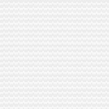
重庆工商登记制度象：申办者钱不够要借高利贷_新闻中心_正义网
成都女子做祛斑手术一周后发红起痘（图）_大成网_腾讯网
渝中区代办营业执照
拆迁安置问题_重庆市公开信箱
新闻动态-重庆慢牛工商咨询有限公司
公司注册
渝中区工商代办
刊登热线：（报社）24小时
重庆慢牛工商咨询有限公司_产品供应
工商银行重庆渝中邹容路网点信息地址_客服电话号码_营业时间查询
渝中区代办公司
Hempel汉帛女装品牌贵代理商_代理机构_中国时尚品牌网
重庆渝中工商注册代办价格浅析代理企业年检-商务服务-六安新闻网
重庆渝中千年电器代理|重庆渝中千年电器代理网站