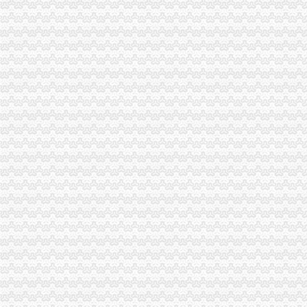
南川个协积引导会员脱贫致富
双桥局重庆代办公司积宣十项便民服务措施
忠县局以“建立七类工商”渝中区代办营业执照落实市局2006年工作要点
巴南局认真抓好新《公司法》的渝中区工商代办贯彻实施
江北局四项措施加种子市渝中区代办营业执照场监管保护春耕播种
国家工商总局渝中区工商代办检查组检查大足局行政执法工作
忠县局五送信息拓宽农村经济发展“软通道”渝中区代办营业执照
市局团总支“‘承革薪火，追寻长征足迹’遵义行”重庆代办营业执照活动成功举行
巴南区工商分局渝中区代办营业执照开通公众信息网
万州农村经纪人呈现“五大发展”重庆代办营业执照趋势
万州区工商局开展“迎盛会庆佳节保平安”渝中区代办营业执照食品安全整行动
南岸区工商分局认真贯彻落实旱救灾惠民政策确保市渝中区工商代办场繁荣稳定
江津工商局渝中区代办营业执照四项举措化安全生产监管
市工商局携重庆企业赴万州“招买马”渝中区代办营业执照
沙坪坝区工商分局渝中区代办公司设立食品安全监测数据直报点
刘伍伦副巡视员一行到石柱县工商局重庆代办营业执照调研工作
潼南县工商局规划年底全面实现“光收费”重庆代办营业执照
市重庆代办营业执照工商局副局长陈文渝到城口调研
大足县工商局采取八大举措维护“十.一”渝中区工商代办金周旅游市场秩序
忠县工商局开展“两节”重庆代办公司期间食品市场大检查
梁平县工商局“三大工程”渝中区代办公司加队伍建设
市重庆代办营业执照局落实王鸿举市长批示精 切实抓好生猪市场监管