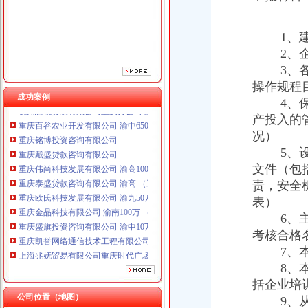
重庆泰盛贷款咨询有限公司 渝高 （工商注册）
重庆欧氏科技发展有限公司 渝九50万 （进出口权）
1、建筑
重庆金品科技有限公司 渝南100万 （进出口权）
2、企业
重庆盛旗投资咨询有限公司 渝中10万 （工商注册）
3、各级
重庆凯誉网络通信技术工程有限公司渝中分公司 （工商注册）
操作规程
上海兆妩贸易有限公司重庆时代广场分公司 渝中 （工商注册）
成功案例
杭州思锐贸易有限公司重庆分公司 渝中 （工商注册）
4、保证
重庆百谷农业开发有限公司 渝中650万 （注册）
产投入的
重庆铭博投资咨询有限公司
况）
重庆戴盛贷款咨询有限公司
5、设置
重庆伟尚科技发展有限公司 渝高100万 （工商注册）
文件（包
重庆泰盛贷款咨询有限公司 渝高 （工商注册）
责，安全
重庆欧氏科技发展有限公司 渝九50万 （进出口权）
表）
重庆金品科技有限公司 渝南100万 （进出口权）
重庆盛旗投资咨询有限公司 渝中10万 （工商注册）
6、主要
重庆凯誉网络通信技术工程有限公司渝中分公司 （工商注册）
考核合格
上海兆妩贸易有限公司重庆时代广场分公司 渝中 （工商注册）
7、本企
杭州思锐贸易有限公司重庆分公司 渝中 （工商注册）
8、本企
重庆百谷农业开发有限公司 渝中650万 （注册）
括企业培
公司位置（地图）
9、从业