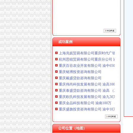
重庆戴盛贷款咨询有限公司
重庆伟尚科技发展有限公司 渝高100万 （工商
重庆泰盛贷款咨询有限公司 渝高 （工商注册）
重庆欧氏科技发展有限公司 渝九50万 （进出口
重庆金品科技有限公司 渝南100万 （进出口权
重庆盛旗投资咨询有限公司 渝中10万 （工商注
重庆凯誉网络通信技术工程有限公司渝中分公司
成功案例
上海兆妩贸易有限公司重庆时代广场分公司 渝
杭州思锐贸易有限公司重庆分公司 渝中 （工商
重庆百谷农业开发有限公司 渝中650万 （注册
重庆铭博投资咨询有限公司
重庆戴盛贷款咨询有限公司
重庆伟尚科技发展有限公司 渝高100万 （工商
重庆泰盛贷款咨询有限公司 渝高 （工商注册）
重庆欧氏科技发展有限公司 渝九50万 （进出口
重庆金品科技有限公司 渝南100万 （进出口权
重庆盛旗投资咨询有限公司 渝中10万 （工商注
重庆凯誉网络通信技术工程有限公司渝中分公司
上海兆妩贸易有限公司重庆时代广场分公司 渝
杭州思锐贸易有限公司重庆分公司 渝中 （工商
公司位置（地图）
重庆百谷农业开发有限公司 渝中650万 （注册