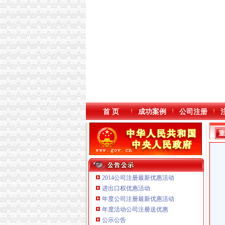
首 页
成功案例
公司注册
2014公司注册最新优惠活动
进出口权优惠活动
年度公司注册最新优惠活动
本站导航
年度活动公司注册送优惠
公示公告
重庆铭博投资咨询有限公司