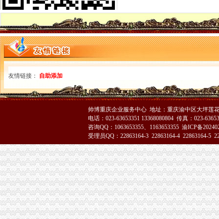
重庆渝中区土建造价实战培训-爱喇叭网
渝中房价走势_重庆渝中区楼盘
重庆渝中区三公司-韵达快递网点
重庆渝中区住宅房价实况、预测及10年走势数据—中国房价行
重庆渝中区渝中区晨曦妇婴用品店2017新招聘信息_电话_地址-58
重庆渝中区2013统计人员续教育报名收费
渝中区会计培训_渝中区会计培训班_重庆渝中区仁和会计培训学校-搜
友情链接：
自助添加
重庆渝中区公安分局支队长宾馆内亡系自-搜狐滚动
重庆渝中区小学如何选？家长评论给意见-新闻-我要搜学网
【重庆渝中区大坪】企业|厂家|页|名录_顺企网
帅博重庆企业服务中心 地址：重庆渝中区大坪莲花国
【2014年重庆渝中区巴渝文化茶楼新招聘信息_电话_地址】-赶集网
电话：023-63653351 13368080804 传真：023-6365
重庆渝中区两路口-安能物流网点
咨询QQ：1063653355、1163653355
渝ICP备20240
重庆渝中区投资促进中心
受理员QQ：22863164-3 22863164-4 22863164-5 228
重庆渝中区春苗幼儿园
重庆渝中区
重庆渝中区一季度同比下降4.2%民列出三条防范建议-新闻频道-
重庆渝中区两路口重庆村社区卫生服务站周边的宾馆
重庆渝中区山城曲艺场介绍--重庆渝中区山城曲艺场演出信息-卖票网【
【重庆渝中区】价格_厂家_图片-Hc360慧聪网
重庆渝中区人民院网络档案-傻目录
重庆渝中区大坪小学短租房,重庆渝中区大坪小学日租房,重庆渝中区