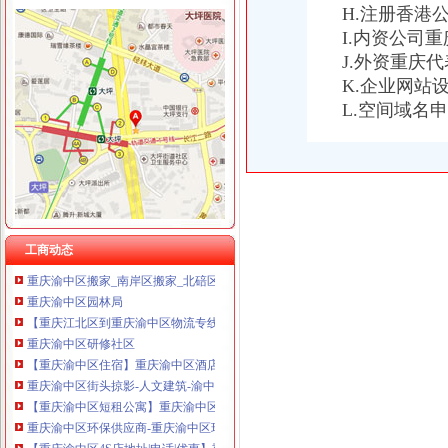
H.注册香港
I.内资公司
J.外资重庆
重庆渝中区
K.企业网站
重庆渝中区一季度同比下降4.2%民列出三条防范建议-新闻频道-
L.空间域名
重庆渝中区两路口重庆村社区卫生服务站周边的宾馆
重庆渝中区山城曲艺场介绍--重庆渝中区山城曲艺场演出信息-卖票网【
【重庆渝中区】价格_厂家_图片-Hc360慧聪网
重庆渝中区人民院网络档案-傻目录
重庆渝中区大坪小学短租房,重庆渝中区大坪小学日租房,重庆渝中区
重庆市渝中区旅游协会
重庆渝中区东华观小学-重庆渝中区东华观小学招标网
工商动态
重庆渝中区搬家_南岸区搬家_北碚区搬家_大渡口区搬家_巴南区搬家公
重庆渝中区园林局
【重庆江北区到重庆渝中区物流专线】重庆江北区到重庆渝中区物流公
重庆渝中区研修社区
【重庆渝中区住宿】重庆渝中区酒店式公寓住宿_渝中区公寓酒店民宿
重庆渝中区街头掠影-人文建筑-渝中区-重庆-国内图片-图片联盟tplm
【重庆渝中区短租公寓】重庆渝中区短租房_渝中区日租房-途家网
重庆渝中区环保供应商-重庆渝中区环保企业产品权威展示平台！
【重庆渝中区4S店地址|电话|优惠】重庆渝中区4S店新报价_太平洋