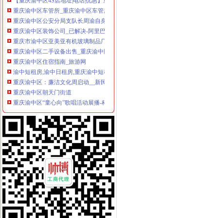
重庆渝中区车管所_重庆渝中区车管所电话|重庆渝中区车管所地址|上班
重庆渝中区公安分局支队长周渝自身亡_网易新闻
重庆渝中区装饰公司_已解决-阿里巴巴生意经
重庆市渝中区亚美亚有机玻璃制品厂
重庆渝中区二手设备出售_重庆渝中区二手设备供应_重庆渝中区二手
重庆渝中区住宿指南_旅游网
渝中短租房,渝中日租房,重庆渝中短租公寓-游天下
重庆渝中区：廉洁文化周启动__新民网
重庆渝中区朝天门街道
重庆渝中区“童心向”歌唱活动展播-科教-爱西柚-CNTV中国网络电
重庆渝中区鲜花店|重庆重庆渝中区鲜花速递|重庆渝中区订花-买花网鲜
重庆渝中区美食【渝中区附近美食地图攻略】订餐小书官网
重庆渝中区大坪龙湖时代店|vivo体验中心
重庆渝中区招聘业务经理|重庆渝中区业务经理招聘职位-漫帛化妆品公
重庆渝中区较场口爱幼幼儿园_沪江英语学习网
重庆渝中区二手房-法邦网专题
重庆渝中区2016高考英语阅读理解一轮选练（7份）-学科网
重庆渝中区造影视文化创意产业园-天津网
【重庆渝中区大坪附近的会计培训班】
重庆渝中区爱民老年服务中心_养老院_枫网
重庆渝中区行政中心招聘信息-592招聘网|
重庆渝中区附近解放酒店查询_重庆渝中区附近解放宾馆预订