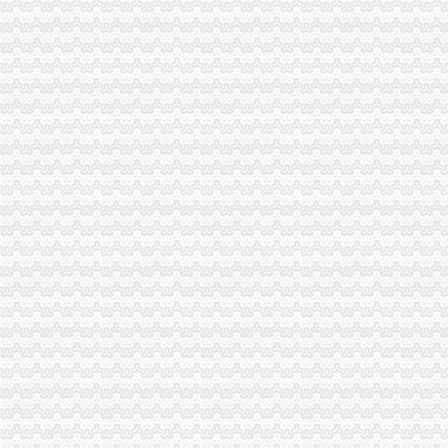
重庆渝中区鲜花店|重庆重庆渝中区鲜花速递|重庆渝中区订花-买花网鲜
重庆渝中区美食【渝中区附近美食地图攻略】订餐小书官网
重庆渝中区大坪龙湖时代店|vivo体验中心
重庆渝中区招聘业务经理|重庆渝中区业务经理招聘职位-漫帛化妆品公
重庆渝中区较场口爱幼幼儿园_沪江英语学习网
重庆渝中区二手房-法邦网专题
重庆渝中区2016高考英语阅读理解一轮选练（7份）-学科网
重庆渝中区造影视文化创意产业园-天津网
【重庆渝中区大坪附近的会计培训班】
重庆渝中区爱民老年服务中心_养老院_枫网
重庆渝中区行政中心招聘信息-592招聘网|
重庆渝中区附近解放酒店查询_重庆渝中区附近解放宾馆预订
重庆渝中区土建造价实战培训-爱喇叭网
渝中房价走势_重庆渝中区楼盘
重庆渝中区三公司-韵达快递网点
重庆渝中区住宅房价实况、预测及10年走势数据—中国房价行
重庆渝中区渝中区晨曦妇婴用品店2017新招聘信息_电话_地址-58
重庆渝中区2013统计人员续教育报名收费
渝中区会计培训_渝中区会计培训班_重庆渝中区仁和会计培训学校-搜
重庆渝中区公安分局支队长宾馆内亡系自-搜狐滚动
重庆渝中区小学如何选？家长评论给意见-新闻-我要搜学网
【重庆渝中区大坪】企业|厂家|页|名录_顺企网