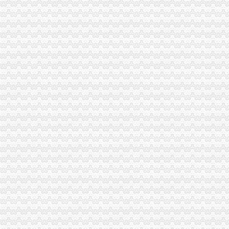
重庆市渝中区旅游协会
重庆渝中区东华观小学-重庆渝中区东华观小学招标网
重庆渝中区搬家_南岸区搬家_北碚区搬家_大渡口区搬家_巴南区搬家公
重庆渝中区园林局
【重庆江北区到重庆渝中区物流专线】重庆江北区到重庆渝中区物流公
重庆渝中区研修社区
【重庆渝中区住宿】重庆渝中区酒店式公寓住宿_渝中区公寓酒店民宿
重庆渝中区街头掠影-人文建筑-渝中区-重庆-国内图片-图片联盟tplm
【重庆渝中区短租公寓】重庆渝中区短租房_渝中区日租房-途家网
重庆渝中区环保供应商-重庆渝中区环保企业产品权威展示平台！
【重庆渝中区4S店地址|电话|优惠】重庆渝中区4S店新报价_太平洋
重庆渝中区车管所_重庆渝中区车管所电话|重庆渝中区车管所地址|上班
重庆渝中区公安分局支队长周渝自身亡_网易新闻
重庆渝中区装饰公司_已解决-阿里巴巴生意经
重庆市渝中区亚美亚有机玻璃制品厂
重庆渝中区二手设备出售_重庆渝中区二手设备供应_重庆渝中区二手
重庆渝中区住宿指南_旅游网
渝中短租房,渝中日租房,重庆渝中短租公寓-游天下
重庆渝中区：廉洁文化周启动__新民网
重庆渝中区朝天门街道
重庆渝中区“童心向”歌唱活动展播-科教-爱西柚-CNTV中国网络电