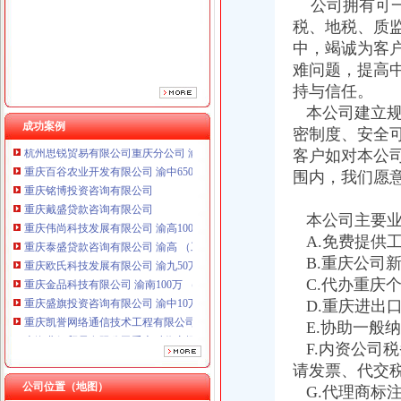
公司拥有可一
重庆伟尚科技发展有限公司 渝高100万 （工商注册）
税、地税、质
重庆泰盛贷款咨询有限公司 渝高 （工商注册）
重庆欧氏科技发展有限公司 渝九50万 （进出口权）
中，竭诚为客
重庆金品科技有限公司 渝南100万 （进出口权）
难问题，提高
重庆盛旗投资咨询有限公司 渝中10万 （工商注册）
持与信任。
重庆凯誉网络通信技术工程有限公司渝中分公司 （工商注册）
本公司建立规
上海兆妩贸易有限公司重庆时代广场分公司 渝中 （工商注册）
成功案例
密制度、安全
杭州思锐贸易有限公司重庆分公司 渝中 （工商注册）
客户如对本公
重庆百谷农业开发有限公司 渝中650万 （注册）
围内，我们愿
重庆铭博投资咨询有限公司
重庆戴盛贷款咨询有限公司
重庆伟尚科技发展有限公司 渝高100万 （工商注册）
本公司主要业
重庆泰盛贷款咨询有限公司 渝高 （工商注册）
A.免费提供
重庆欧氏科技发展有限公司 渝九50万 （进出口权）
B.重庆公司
重庆金品科技有限公司 渝南100万 （进出口权）
C.代办重庆
重庆盛旗投资咨询有限公司 渝中10万 （工商注册）
D.重庆进出
重庆凯誉网络通信技术工程有限公司渝中分公司 （工商注册）
E.协助一般
上海兆妩贸易有限公司重庆时代广场分公司 渝中 （工商注册）
杭州思锐贸易有限公司重庆分公司 渝中 （工商注册）
F.内资公司
重庆百谷农业开发有限公司 渝中650万 （注册）
请发票、代交
公司位置（地图）
G.代理商标