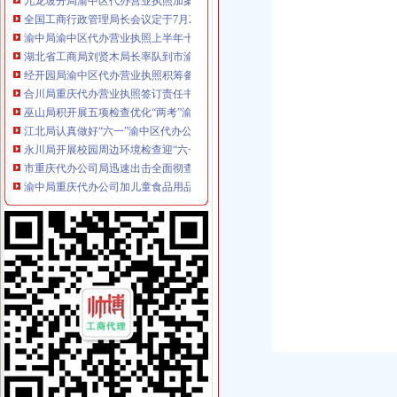
全国工商行政管理局长会议定于7月20日-21日在我市重庆代办营业执照召开
渝中局渝中区代办营业执照上半年十措并举开展食品安全监管成效明显
湖北省工商局刘贤木局长率队到市渝中区工商代办局学习考察
经开园局渝中区代办营业执照积筹备成立企业信用促进会
合川局重庆代办营业执照签订责任书迎接3.30任务检查
巫山局积开展五项检查优化“两考”渝中区代办营业执照环境
江北局认真做好“六一”渝中区代办公司儿童节食品安全工作
永川局开展校园周边环境检查迎“六一”渝中区代办公司
市重庆代办公司局迅速出击全面彻查丙二醇
渝中局重庆代办公司加儿童食品用品专项整
南川局“五加”渝中区代办营业执照着力实施商标战略
武隆局推行“四制”渝中区工商代办规范执收执罚行为
大足局渝中区代办公司宝顶工商所引导整并举营造和谐景区
重庆渝中区
重庆渝中区一季度同比下降4.2%民列出三条防范建议-新闻频道-
黔东南凯里-重庆渝中区-黔东南58同城
重庆渝中区杨家坪大坪石油路韵达快递公司电话、地址、速递派送范围
重庆代办营业执照
重庆营业执照遗失,补办流程及所需资料-时空商城交流版-时空网
公司是做品牌服装代理的,公司在成都办理的营业执照,在重庆设立
重庆锦钰财务咨询部：公司主营业务为代办工商执照、代理企业建账、
重庆代办公司