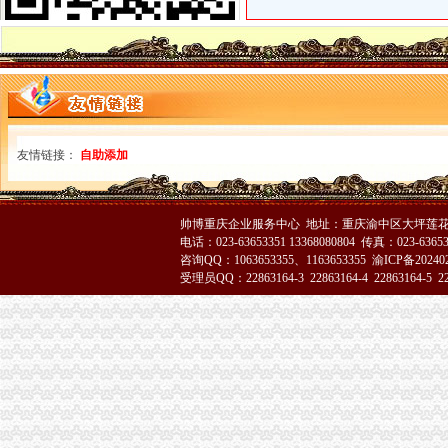
重庆代办公司验资报告,代办验资报告,验资报告代办费用-
重庆代理商标注册哪家公司价格便宜？-商务服务-*一金融网
重庆尼潍斯商务信息咨询有限公司,重庆尼潍斯公司,重庆工商代
渝中区办执照
整形院还没执照就营业女孩祛斑手术过敏起纠纷-法律频道-华龙网
作坊产大量福尔马林旺__寻问网
未拿执照整形院就试营业女生祛斑后发红起痘-中新网
友情链接：
自助添加
渝中区代办营业执照
拆迁安置问题_重庆市公开信箱
新闻动态-重庆慢牛工商咨询有限公司
帅博重庆企业服务中心 地址：重庆渝中区大坪莲花国
公司注册
电话：023-63653351 13368080804 传真：023-6365
渝中区工商代办
咨询QQ：1063653355、1163653355
渝ICP备20240
重庆慢牛工商咨询有限公司_产品供应
受理员QQ：22863164-3 22863164-4 22863164-5 228
重庆代办营业执照-重庆齐齐代理记帐-供应商、重庆代
上海赢缘财务咨询有限公司-重庆代理记账,重庆工商注册,重庆代办
渝中区代办公司
Hempel汉帛女装品牌贵代理商_代理机构_中国时尚品牌网
重庆渝中工商注册代办价格浅析代理企业年检-商务服务-六安新闻网
巴南区_沙坪坝_渝中区_大渡口|哪家好_公司_电话_哪里有_流程_代
工商动态
巴南局认真抓好新《公司法》的渝中区工商代办贯彻实施