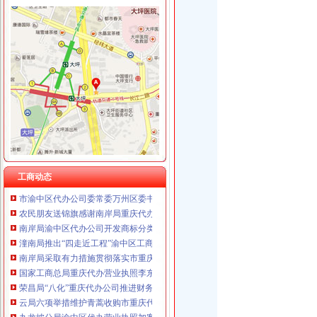
工商动态
巴南局认真抓好新《公司法》的渝中区工商代办贯彻实施
江北局四项措施加种子市渝中区代办营业执照场监管保护春耕播种
市工商局携重庆企业赴万州“招买马”渝中区代办营业执照
忠县工商局开展“两节”重庆代办公司期间食品市场大检查
梁平县工商局“三大工程”渝中区代办公司加队伍建设
大渡口区工商分局重庆代办营业执照整中介机构做到＂四个到位＂
巴南局渝中区代办营业执照三项措施开展危险化学品安全专项整
市渝中区代办公司委市领导对全市工商行政管理工作作出重要批示
工商动态
市渝中区代办公司委常委万州区委书记马正其就万州局支持库区产业发展和移民
农民朋友送锦旗感谢南岸局重庆代办营业执照为其挽回13万元购车损失
南岸局渝中区代办公司开发商标分类监管平台系统全面提升商标监管水平
潼南局推出“四走近工程”渝中区工商代办拓宽服务领域
南岸局采取有力措施贯彻落实市重庆代办营业执照委二届九次全委会精
国家工商总局重庆代办营业执照李东生副局长一行赴武隆考察
荣昌局“八化”重庆代办公司推进财务工作制度化规范化
云局六项举措维护青蒿收购市重庆代办营业执照场秩序
九龙坡分局渝中区代办营业执照加案件监督显成效