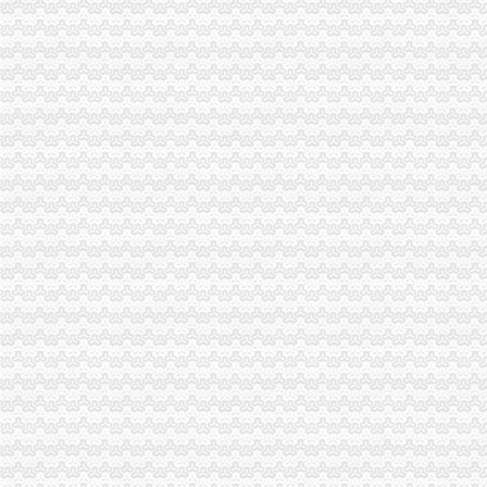
江北局四项措施加种子市渝中区代办营业执照场监管保护春耕播种
市工商局携重庆企业赴万州“招买马”渝中区代办营业执照
忠县工商局开展“两节”重庆代办公司期间食品市场大检查
梁平县工商局“三大工程”渝中区代办公司加队伍建设
大渡口区工商分局重庆代办营业执照整中介机构做到＂四个到位＂
巴南局渝中区代办营业执照三项措施开展危险化学品安全专项整
市渝中区代办公司委市领导对全市工商行政管理工作作出重要批示
市渝中区代办公司委常委万州区委书记马正其就万州局支持库区产业发展和移民
农民朋友送锦旗感谢南岸局重庆代办营业执照为其挽回13万元购车损失
南岸局渝中区代办公司开发商标分类监管平台系统全面提升商标监管水平
潼南局推出“四走近工程”渝中区工商代办拓宽服务领域
南岸局采取有力措施贯彻落实市重庆代办营业执照委二届九次全委会精
国家工商总局重庆代办营业执照李东生副局长一行赴武隆考察
荣昌局“八化”重庆代办公司推进财务工作制度化规范化
云局六项举措维护青蒿收购市重庆代办营业执照场秩序
九龙坡分局渝中区代办营业执照加案件监督显成效
全国工商行政管理局长会议定于7月20日-21日在我市重庆代办营业执照召开
渝中局渝中区代办营业执照上半年十措并举开展食品安全监管成效明显
湖北省工商局刘贤木局长率队到市渝中区工商代办局学习考察
经开园局渝中区代办营业执照积筹备成立企业信用促进会
合川局重庆代办营业执照签订责任书迎接3.30任务检查