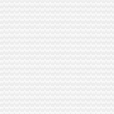
巫山局积开展五项检查优化“两考”渝中区代办营业执照环境
江北局认真做好“六一”渝中区代办公司儿童节食品安全工作
永川局开展校园周边环境检查迎“六一”渝中区代办公司
市重庆代办公司局迅速出击全面彻查丙二醇
渝中局重庆代办公司加儿童食品用品专项整
南川局“五加”渝中区代办营业执照着力实施商标战略
武隆局推行“四制”渝中区工商代办规范执收执罚行为
大足局渝中区代办公司宝顶工商所引导整并举营造和谐景区
重庆渝中区
重庆渝中区一季度同比下降4.2%民列出三条防范建议-新闻频道-
黔东南凯里-重庆渝中区-黔东南58同城
重庆渝中区杨家坪大坪石油路韵达快递公司电话、地址、速递派送范围
重庆代办营业执照
重庆营业执照遗失,补办流程及所需资料-时空商城交流版-时空网
公司是做品牌服装代理的,公司在成都办理的营业执照,在重庆设立
重庆锦钰财务咨询部：公司主营业务为代办工商执照、代理企业建账、
重庆代办公司
重庆代办公司验资报告,代办验资报告,验资报告代办费用-
重庆代理商标注册哪家公司价格便宜？-商务服务-*一金融网
重庆尼潍斯商务信息咨询有限公司,重庆尼潍斯公司,重庆工商代
渝中区办执照
整形院还没执照就营业女孩祛斑手术过敏起纠纷-法律频道-华龙网