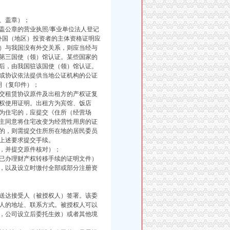
、盖章）；
盖公章的营业执照/事业单位法人登记
外国（地区）投资者的主体资格证明应
）与我国没有外交关系，则应当经与
第三国使（领）馆认证。某些国家的
后，由我国驻该国使（领）馆认证。
或协议依法提供当地公证机构的公证
明（复印件）；
交租赁协议原件及出租方的产权证复
权使用证明。出租方为宾馆、饭店
为住宅的，应提交《住所（经营场
主同意将住宅改变为经营性用房的证
的，则需提交住所所在地的居民委员
上述要求提交手续。
，并提交原件核对）；
已办理财产权转移手续的证明文件）
，以及设立时缴付全部或部分注册资
送达接受人（被授权人）签署。该委
人的地址、联系方式。被授权人可以
，公司设立后委托生效）或者其他境