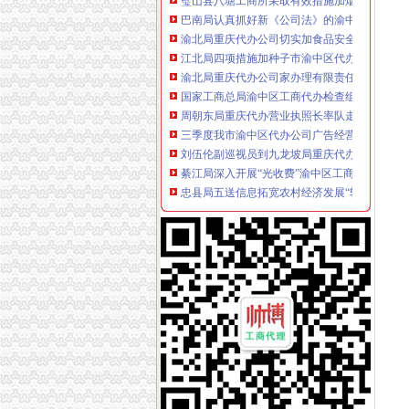
巴南局认真抓好新《公司法》的渝中区工商代
渝北局重庆代办公司切实加食品安全监管
江北局四项措施加种子市渝中区代办营业执照
渝北局重庆代办公司家办理有限责任公司变更
国家工商总局渝中区工商代办检查组检查大足
周朝东局重庆代办营业执照长率队走访重庆联
三季度我市渝中区代办公司广告经营额下滑10%
刘伍伦副巡视员到九龙坡局重庆代办公司调研
綦江局深入开展“光收费”渝中区工商代办和“到
忠县局五送信息拓宽农村经济发展“软通道”渝
璧山局八塘工商所以“三勤”重庆代办公司创新
市重庆代办公司局深入开展2006年诚信兴商宣
谭世贤副巡视员到长寿局重庆代办公司督查学
璧山局渝中区工商代办四举措对企业分期到位
重庆渝中区
重庆渝中区办资格证-Polyvore
渝中区到沙坪坝区怎么走_艺龙旅行网
重庆渝中区住宅租金实况、预测及10年走势数
重庆代办营业执照
重庆营业执照遗失,补办流程及所需资料-时空商
公司是做品牌服装代理的,公司在成都办理的营
如何做时时代理赚钱_重庆时时营业执照_【官