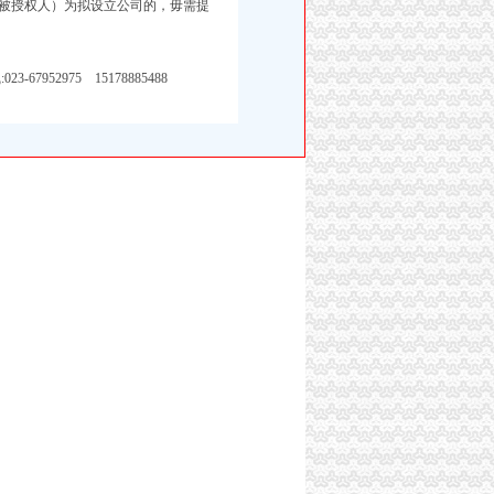
被授权人）为拟设立公司的，毋需提
7952975 15178885488