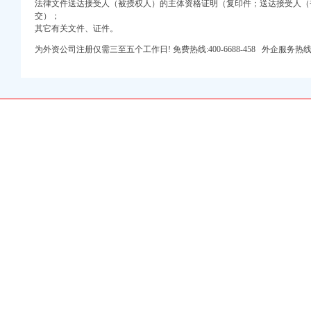
法律文件送达接受人（被授权人）的主体资格证明（复印件；送达接受人（
交）；
其它有关文件、证件。
为外资公司注册仅需三至五个工作日! 免费热线:400-6688-458 外企服务热线:023-6
执照建工作
实温家宝总理重要批示
年度行政审批服务大厅综合考核第一名
照场监管
管
工作
和《公司登记管理条例》
工作
中区代办公司场主体节日监管
理
实市局2006年工作要点