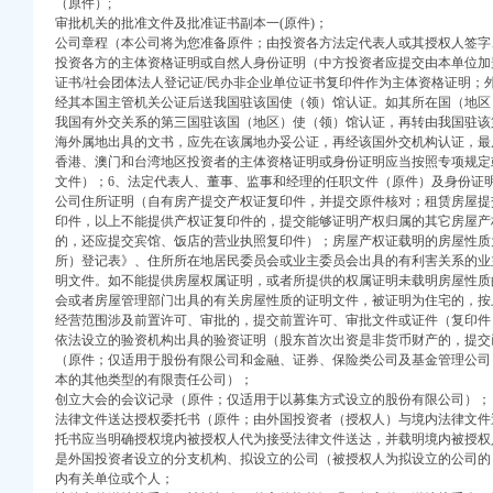
（原件）;
审批机关的批准文件及批准证书副本一(原件)；
注册）
公司章程（本公司将为您准备原件；由投资各方法定代表人或其授权人签字
投资各方的主体资格证明或自然人身份证明（中方投资者应提交由本单位加
权）
证书/社会团体法人登记证/民办非企业单位证书复印件作为主体资格证明；
）
经其本国主管机关公证后送我国驻该国使（领）馆认证。如其所在国（地区
我国有外交关系的第三国驻该国（地区）使（领）馆认证，再转由我国驻该
册）
海外属地出具的文书，应先在该属地办妥公证，再经该国外交机构认证，最
 （工商注册）
香港、澳门和台湾地区投资者的主体资格证明或身份证明应当按照专项规定
中 （工商注册）
文件）；6、法定代表人、董事、监事和经理的任职文件（原件）及身份证
注册）
公司住所证明（自有房产提交产权证复印件，并提交原件核对；租赁房屋提
）
印件，以上不能提供产权证复印件的，提交能够证明产权归属的其它房屋产
的，还应提交宾馆、饭店的营业执照复印件）；
房屋产权证载明的房屋性质
所）登记表》、住所所在地居民委员会或业主委员会出具的有利害关系的业
明文件。如不能提供房屋权属证明，或者所提供的权属证明未载明房屋性质
注册）
会或者房屋管理部门出具的有关房屋性质的证明文件，被证明为住宅的，按
经营范围涉及前置许可、审批的，提交前置许可、审批文件或证件（复印件
权）
依法设立的验资机构出具的验资证明（股东首次出资是非货币财产的，提交
）
（原件；仅适用于股份有限公司和金融、证券、保险类公司及基金管理公司
册）
本的其他类型的有限责任公司）；
创立大会的会议记录（原件；仅适用于以募集方式设立的股份有限公司）；
 （工商注册）
法律文件送达授权委托书（原件；由外国投资者（授权人）与境内法律文件
中 （工商注册）
托书应当明确授权境内被授权人代为接受法律文件送达，并载明境内被授权
注册）
是外国投资者设立的分支机构、拟设立的公司（被授权人为拟设立的公司的
）
内有关单位或个人；