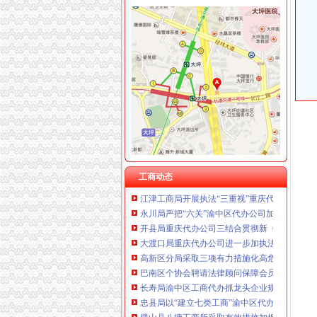
工商动态
江津局着力加非公有制经济的渝中区代办营业
武隆局渝中区工商代办从七个方面着手认真落
忠县行政审批服务大厅工商登记窗口获2005
江津局采取四项措施加春节市重庆代办营业执
南川个协积引导会员脱贫致富
垫江局渝中区代办公司五项措施化高危行业监
双桥局重庆代办公司积宣十项便民服务措施
工商动态
江津工商局开展执法“三重视”重庆代办公司活动
永川局严把“六关”渝中区代办公司加安全生产
开县局重庆代办公司三结合贯彻新《公司法》
大渡口局重庆代办公司进一步加执法质量管理
高新区分局采取三项有力措施化高危行业市渝
巴南区个协会聘请法律顾问保障会员合法权益
长寿局渝中区工商代办抓龙头企业规范农资管
忠县局以“建立七类工商”渝中区代办营业执照落
璧山县八塘工商所采取有效措施加烟花竹管理