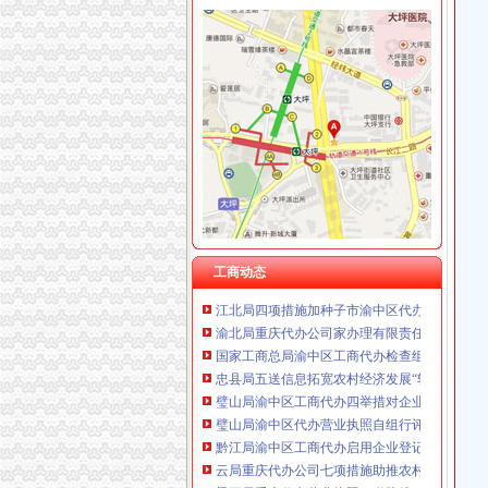
重庆泰盛贷款咨询有限公司 渝高 （工商注册）
重庆欧氏科技发展有限公司 渝九50万 （进出口
工商动态
重庆金品科技有限公司 渝南100万 （进出口权
江津局着力加非公有制经济的渝中区代办营业
重庆盛旗投资咨询有限公司 渝中10万 （工商注
武隆局渝中区工商代办从七个方面着手认真落
重庆凯誉网络通信技术工程有限公司渝中分公司
忠县行政审批服务大厅工商登记窗口获2005
上海兆妩贸易有限公司重庆时代广场分公司 渝
南川个协积引导会员脱贫致富
杭州思锐贸易有限公司重庆分公司 渝中 （工商
双桥局重庆代办公司积宣十项便民服务措施
重庆百谷农业开发有限公司 渝中650万 （注册
江津工商局开展执法“三重视”重庆代办公司活动
永川局严把“六关”渝中区代办公司加安全生产
忠县局以“建立七类工商”渝中区代办营业执照落
璧山县八塘工商所采取有效措施加烟花竹管理
巴南局认真抓好新《公司法》的渝中区工商代
工商动态
江北局四项措施加种子市渝中区代办营业执照
渝北局重庆代办公司家办理有限责任公司变更
国家工商总局渝中区工商代办检查组检查大足
忠县局五送信息拓宽农村经济发展“软通道”渝
璧山局渝中区工商代办四举措对企业分期到位
璧山局渝中区代办营业执照自组行评成效明显
黔江局渝中区工商代办启用企业登记网上办事
云局重庆代办公司七项措施助推农村经济发展
梁平局重庆代办营业执照四道防线狠抓自主行