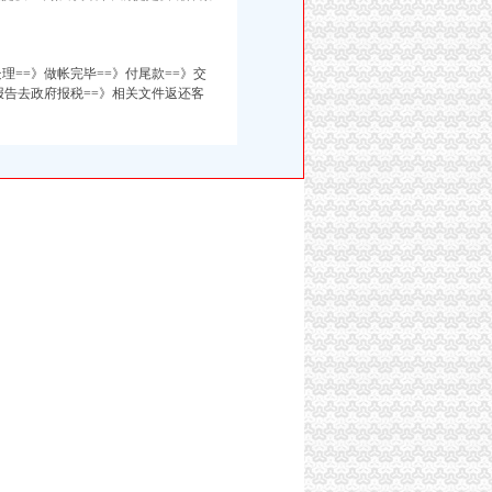
理==》做帐完毕==》付尾款==》交
报告去政府报税==》相关文件返还客