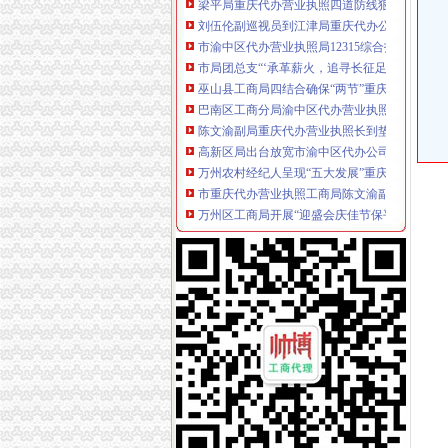
刘伍伦副巡视员到江津局重庆代办公司检查安
市渝中区代办营业执照局12315综合指挥调度中
市局团总支“‘承革薪火，追寻长征足迹’遵义行
巫山县工商局四结合确保“两节”重庆代办营业
巴南区工商分局渝中区代办营业执照开通公众
陈文渝副局重庆代办营业执照长到垫江局检查
高新区局出台放宽市渝中区代办公司场主体准
万州农村经纪人呈现“五大发展”重庆代办营业
市重庆代办营业执照工商局陈文渝副局长到长
万州区工商局开展“迎盛会庆佳节保平安”渝中
綦江县工商局扎实开展食品安全工作迎接届綦
重庆渝中区
重庆渝中区办资格证-Polyvore
渝中区到沙坪坝区怎么走_艺龙旅行网
重庆渝中区住宅租金实况、预测及10年走势数
重庆代办营业执照
重庆营业执照遗失,补办流程及所需资料-时空商
公司是做品牌服装代理的,公司在成都办理的营
如何做时时代理赚钱_重庆时时营业执照_【官
重庆代办公司
贵州詹动力重工有限公司重庆代理_詹代理商-