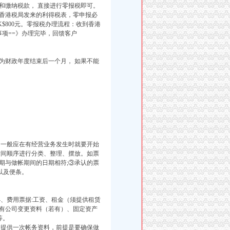
和缴纳税款， 直接进行零报税即可。
到香港税局发来的利得税表，零申报必
$800元。零报税办理流程：收到香港
事项==》办理完毕，回馈客户
为财政年度结束后一个月， 如果不能
，一般应在有经营业务发生时就要开始
时间顺序进行分类、整理、摆放。如票
期与做帐期间的日期相符;③承认的票
以及便条。
4、费用票据:工资、租金（须提供租赁
所有公司变更资料（若有）、固定资产
等。
度提供一次帐务资料，前提是要确保做