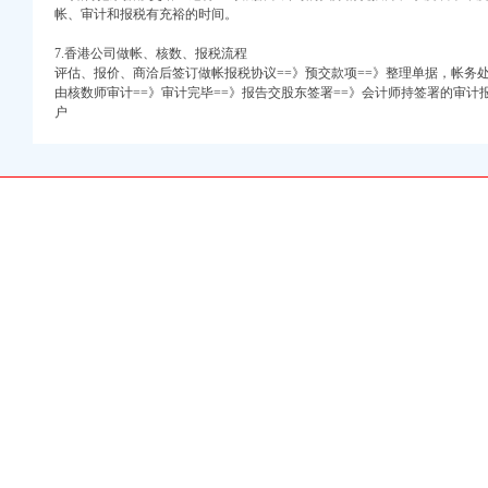
全生产工作
帐、审计和报税有充裕的时间。
心国庆期间受理消费者来电2752件
7.香港公司做帐、核数、报税流程
”重庆代办营业执照活动成功举行
评估、报价、商洽后签订做帐报税协议==》预交款项==》整理单据，帐务处
执照消费安全
由核数师审计==》审计完毕==》报告交股东签署==》会计师持签署的审计
信息网
户
指导学习整改活动
入政策被管委会批转推行
执照趋势
寿区工商分局调研工作
区代办营业执照食品安全整行动
江农民版画节暨统国庆、渝中区工商代办中秋佳节
据—中国房价行
城交流版-时空网
业执照,在重庆设立
网平台】
第一工程机械网代理