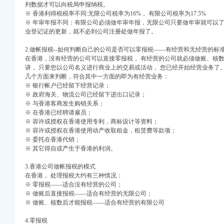
列数据才可以向税局申报纳税。
※ 香港利得税税率不同:无限公司税率为16%， 有限公司税率为17.5%
※ 年审年报不同：有限公司必须做年审年报，无限公司只要做年审就可以
业登记证的更新，就不必到公司注册处做年报了。
2.做帐报税--如何判断自己的公司是否可以零报税——有经营和无经营的标
在香港，没有经营的公司可以直接零报税， 有经营的公司就必须做账、核数
讲， 只要您以公司名义进行商业上的交易或活动， 您已经开始经营业务了
几个方面来判断，符合其中一方面的即为有经营业务：
※ 银行帐户已经留下经营记录；
※ 政府海关、物流公司已经留下进出口记录；
注册）
※ 与香港客商发生购销关系；
※ 在香港已经聘请雇员；
权）
※ 容许或授权在香港使用专利，商标设计等资料；
※ 容许或授权在香港使用动产收取租金，租赁费等款项；
）
※ 委托在香港代销；
册）
※ 其它得自或产生于香港的利润。
 （工商注册）
中 （工商注册）
3.香港公司做帐报税的模式
注册）
在香港， 处理报税大约有三种情况：
）
※ 零报税——适合没有经营的公司；
※ 做账后直接报税——适合有经营的无限公司；
※ 做账、核数后才能报税——适合有经营的有限公司
注册）
4.零报税