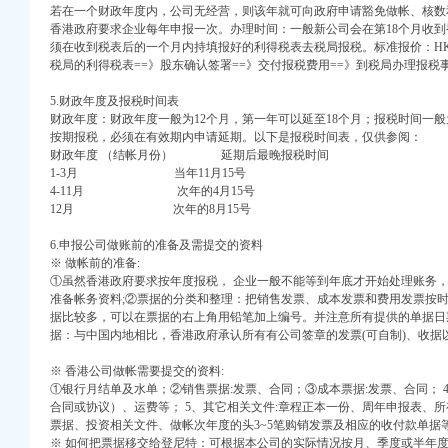
若在一个财政年度内，公司无经营，则该年就可向政府申请豁免做帐、核数
权）
香港政府要求企业每年申报一次。办理时间：一般新公司会在第18个月收
）
须在收到税表后的一个月内持填报好的利得税表去税局报税。标准报价：HK
执照建工作
税局的利得税表==》股东确认签署==》交付报税费用==》到税局办理报税
册）
实温家宝总理重要批示
 （工商注册）
年度行政审批服务大厅综合考核第一名
5.财政年度及报税时间表
中 （工商注册）
财政年度：财政年度一般为12个月，第一年可以延至18个月；报税时间一般
注册）
按期报税，必须在有效期内申请延期。以下是报税时间表，仅供参阅：
）
财政年度 （结帐月份） 延期后最晚报税时间
1-3月 当年11月15号
工作
4-11月 次年的4月15号
实市局2006年工作要点
12月 次年的8月15号
6.申报公司做账前的准备及需提交的资料
办贯彻实施
※ 做帐前的准备:
场监管保护春耕播种
①虽然香港政府要求按年度报税， 企业一般不能等到年底才开始处理账务
为一人公司
准备帐务资料;②票据的分类和整理：把销售发票、成本发票和费用发票按
局行政执法工作
据比较多，可以在票据的右上角用铅笔加上编号。并注意所有提供的单据日
中区代办营业执照
据：与中国内地相比，香港政府承认所有有公司签章的发票(可自制)、收据
注册资本实施有效监管
※ 香港公司做帐需要提交的资料:
①银行月结单及水单；②销售票据:发票、合同；③成本票据:发票、合同； 
平台
合同或协议）、运费等； 5、其它相关文件:章程正本一份、周年申报表、
票据、投资相关文件、做帐次年度的头3~5笔购销发票及相应的收付款单据
风评议
※ 如何把票据移交给登尼特：可根据本公司的实际情况按月、季度或半年