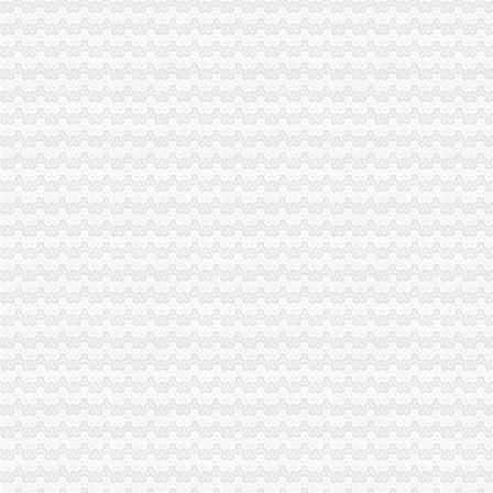
重庆查获作坊两年卖700多吨旺（组图）-旺,马儿,猪,
内地居民赴港澳地区申请指南
重庆男子利用POS机刷卡诈骗套走10余商户237万-新华网
渝中区代办营业执照
代办工商执照委托书（一丰工商）.doc
企业管理咨询；税务代理（不含税务师业务）；税务咨询；营业执照
【企业年检代办】企业年检代办价格_企业年检代办批发_企业年检代办
渝中区工商代办
刊登热线：（报社）24小时
1120_重庆工商咨询,重庆代办工商执照,重庆代理记帐_重庆赞家财
税务策划税务代理服务—重庆渝中解放碑安捷伦谱工作站
渝中区代办公司
中国人寿保险股份有限公司重庆市渝中区支公司招聘信息_电话_地址-
重庆市/渝中区商标代理招聘_北京集佳知识产权代理有限公司重庆分公
航空货运代理,渝中区航空货运,重庆捷利航空-重庆市捷利航空货运