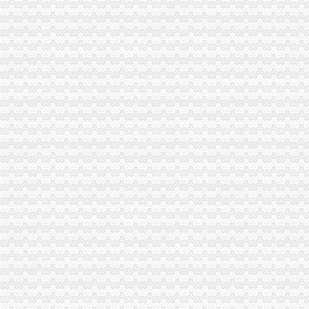
巴南局达贯彻市重庆代办公司委二届九次全委会精
重庆市渝中区代办营业执照民营企业自主创新座谈会在九龙坡召开
经开园局重庆代办公司以人为本推进企业年检工作
国家工商总局副局长李东升到重庆市渝中区代办营业执照工商局检查指导工作
国家总局渝中区代办公司王众孚局长到渝北局检查指导工作
总局渝中区代办公司纪检组组长石见元到九龙坡局视察廉政文化建设
荣昌局“八化”重庆代办公司推进财务工作制度化规范化
永川局来苏工商所以“绿行动”渝中区代办营业执照推进红盾护农
重庆渝中区
重庆渝中区三大商圈联动主体验式消费-房产频道-华龙网
重庆渝中区柳工装载机--销售电话（价格）
重庆渝中区闲置老旧楼宇改造升级造产业经济-中新网
重庆代办营业执照
重庆工商注册,重庆公司注册,重庆工商代办,重庆注册公司,重庆
重庆营业执照遗失,补办流程及所需资料-时空商城交流版-时空网
公司简介_重庆营业执照代办-重庆乐享凯信代理记账有限公司
重庆代办公司
突尼斯橄榄油进口重庆代理清关报关公司-企汇网
重庆代办工商营业执照-_公司注册工商代办重庆帅博
香港远东集团科技有限公司重庆代理处企业评论
渝中区办执照