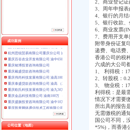
2、商业登记证(
重庆伟尚科技发展有限公司 渝高100万 （工商注册）
3、周年申报表(D
重庆泰盛贷款咨询有限公司 渝高 （工商注册）
4、银行的月结单
重庆欧氏科技发展有限公司 渝九50万 （进出口权）
5、银行收款、
重庆金品科技有限公司 渝南100万 （进出口权）
6、商业发票(I
重庆盛旗投资咨询有限公司 渝中10万 （工商注册）
7、费用开支
重庆凯誉网络通信技术工程有限公司渝中分公司 （工商注册）
成功案例
上海兆妩贸易有限公司重庆时代广场分公司 渝中 （工商注册）
附带身份证复
杭州思锐贸易有限公司重庆分公司 渝中 （工商注册）
递费、电话费、
重庆百谷农业开发有限公司 渝中650万 （注册）
香港公司的税
重庆铭博投资咨询有限公司
六成的大公司都
重庆戴盛贷款咨询有限公司
1、 利得税：17
重庆伟尚科技发展有限公司 渝高100万 （工商注册）
2、转股税：0.
重庆泰盛贷款咨询有限公司 渝高 （工商注册）
3、 物业税：17
重庆欧氏科技发展有限公司 渝九50万 （进出口权）
重庆金品科技有限公司 渝南100万 （进出口权）
利得税：是最
重庆盛旗投资咨询有限公司 渝中10万 （工商注册）
情况下才需要
重庆凯誉网络通信技术工程有限公司渝中分公司 （工商注册）
所出具的报告
上海兆妩贸易有限公司重庆时代广场分公司 渝中 （工商注册）
无需缴税的通
杭州思锐贸易有限公司重庆分公司 渝中 （工商注册）
国公司不同，
重庆百谷农业开发有限公司 渝中650万 （注册）
公司位置（地图）
*5%)，而香港