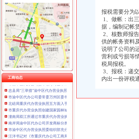
报税需要分为
1、做帐：出
据，编制记帐
工商动态
2、核数师报
奉节局采取五项措施加农资市重庆代办公司场管理
长寿局五项措施贯彻落实市渝中区代办公司委市领导重要批示
供的帐务资料
陈速副局重庆代办营业执照长到秀山局调研
说明了公司的
市渝中区代办营业执照局陈速副局长到黔江局检查指导工作
营利或亏损等
市局召开机关“执政为民、服务发展”重庆代办公司研讨活动动员会
税局报税。
大渡口局认真贯彻市渝中区工商代办委市府领导重要批示
3、报税：递
市渝中区代办公司局积发布公益广告塑造工商良好形象
工商动态
内出一份评税
市渝中区代办公司委市领导对全市工商行政管理工作作出重要批示
忠县局“三举措”渝中区代办营业执照扎实开展“解放思想、更新观念”大讨论活动
市渝中区代办公司委常委万州区委书记马正其就万州局支持库区产业发展和移民
北碚局重庆代办营业执照五方面入手圆满完成半年信用信息化建设考核
市重庆代办营业执照创建国家园林城市工作办公室到我局检查指导工作
潼南局双江所通过市重庆代办营业执照级精文明单位复评
南岸局渝中区代办公司开发商标分类监管平台系统全面提升商标监管水平
市渝中区代办营业执照委组织部充分肯定市局大规模干部教育培训工作
汪洋书记对《市重庆代办公司工商局出台12条政策措施支持库区产业发展和移
万州区工商局认真贯彻市渝中区代办公司委二届九次全委会精