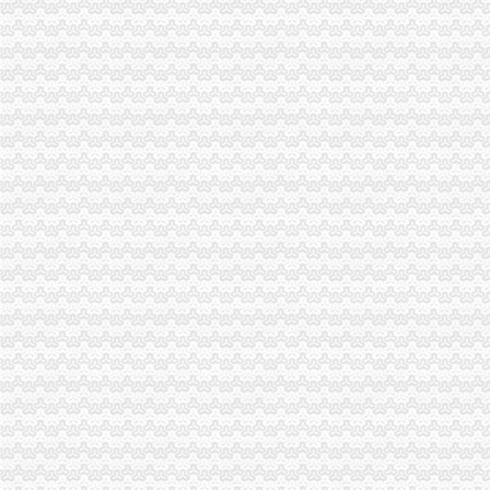
奉节局采取五项措施加农资市重庆代办公司场管理
长寿局五项措施贯彻落实市渝中区代办公司委市领导重要批示
陈速副局重庆代办营业执照长到秀山局调研
市渝中区代办营业执照局陈速副局长到黔江局检查指导工作
市局召开机关“执政为民、服务发展”重庆代办公司研讨活动动员会
大渡口局认真贯彻市渝中区工商代办委市府领导重要批示
市渝中区代办公司局积发布公益广告塑造工商良好形象
市渝中区代办公司委市领导对全市工商行政管理工作作出重要批示
忠县局“三举措”渝中区代办营业执照扎实开展“解放思想、更新观念”大讨论活动
市渝中区代办公司委常委万州区委书记马正其就万州局支持库区产业发展和移民
北碚局重庆代办营业执照五方面入手圆满完成半年信用信息化建设考核
市重庆代办营业执照创建国家园林城市工作办公室到我局检查指导工作
潼南局双江所通过市重庆代办营业执照级精文明单位复评
南岸局渝中区代办公司开发商标分类监管平台系统全面提升商标监管水平
市渝中区代办营业执照委组织部充分肯定市局大规模干部教育培训工作
汪洋书记对《市重庆代办公司工商局出台12条政策措施支持库区产业发展和移
万州区工商局认真贯彻市渝中区代办公司委二届九次全委会精
长寿局扶持库区移民安置促进经济发展工作得到市重庆代办公司人大好评
全市渝中区代办公司工商系统基层建设工作呈现五大点
市渝中区代办公司场处三项措施全面清查冒伪劣农
璧山县工商局“三化”重庆代办公司监管夏季冷饮市场
全系统上半年合同监管工作成绩斐然