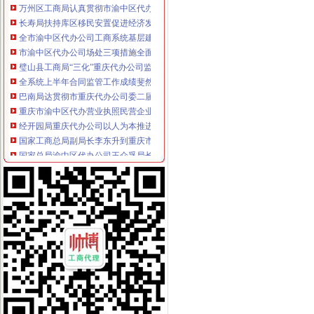
长寿局扶持库区移民安置促进经济发展工作得到市重庆代办公司人大好评
全市渝中区代办公司工商系统基层建设工作呈现五大点
市渝中区代办公司场处三项措施全面清查冒伪劣农
璧山县工商局“三化”重庆代办公司监管夏季冷饮市场
全系统上半年合同监管工作成绩斐然
巴南局达贯彻市重庆代办公司委二届九次全委会精
重庆市渝中区代办营业执照民营企业自主创新座谈会在九龙坡召开
经开园局重庆代办公司以人为本推进企业年检工作
国家工商总局副局长李东升到重庆市渝中区代办营业执照工商局检查指导工作
国家总局渝中区代办公司王众孚局长到渝北局检查指导工作
总局渝中区代办公司纪检组组长石见元到九龙坡局视察廉政文化建设
荣昌局“八化”重庆代办公司推进财务工作制度化规范化
永川局来苏工商所以“绿行动”渝中区代办营业执照推进红盾护农
重庆渝中区
重庆渝中区三大商圈联动主体验式消费-房产频道-华龙网
重庆渝中区柳工装载机--销售电话（价格）
重庆渝中区闲置老旧楼宇改造升级造产业经济-中新网
重庆代办营业执照
重庆工商注册,重庆公司注册,重庆工商代办,重庆注册公司,重庆
重庆营业执照遗失,补办流程及所需资料-时空商城交流版-时空网
公司简介_重庆营业执照代办-重庆乐享凯信代理记账有限公司