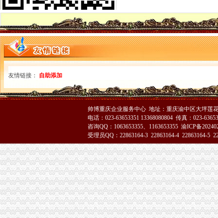
重庆代办公司
突尼斯橄榄油进口重庆代理清关报关公司-企汇网
重庆代办工商营业执照-_公司注册工商代办重庆帅博
香港远东集团科技有限公司重庆代理处企业评论
渝中区办执照
重庆查获作坊两年卖700多吨旺（组图）-旺,马儿,猪,
内地居民赴港澳地区申请指南
友情链接：
自助添加
重庆男子利用POS机刷卡诈骗套走10余商户237万-新华网
渝中区代办营业执照
代办工商执照委托书（一丰工商）.doc
企业管理咨询；税务代理（不含税务师业务）；税务咨询；营业执照
帅博重庆企业服务中心 地址：重庆渝中区大坪莲花国
【企业年检代办】企业年检代办价格_企业年检代办批发_企业年检代办
电话：023-63653351 13368080804 传真：023-6365
咨询QQ：1063653355、1163653355
渝ICP备20240
渝中区工商代办
受理员QQ：22863164-3 22863164-4 22863164-5 228
刊登热线：（报社）24小时
1120_重庆工商咨询,重庆代办工商执照,重庆代理记帐_重庆赞家财
税务策划税务代理服务—重庆渝中解放碑安捷伦谱工作站
渝中区代办公司
中国人寿保险股份有限公司重庆市渝中区支公司招聘信息_电话_地址-
重庆市/渝中区商标代理招聘_北京集佳知识产权代理有限公司重庆分公
航空货运代理,渝中区航空货运,重庆捷利航空-重庆市捷利航空货运
工商动态