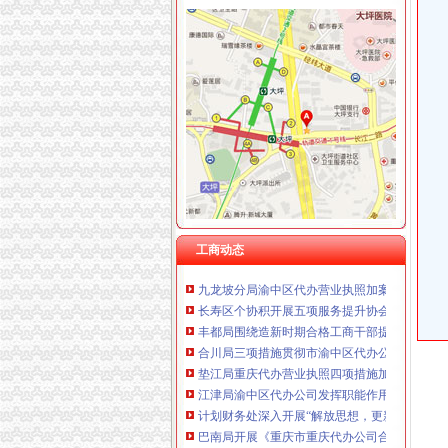
工商动态
梁平局重拳整校园周边环境为新学期营造良好
璧山局拟从三个步骤积开展“3.15”重庆代办营
渝北局重庆代办公司工商登记窗口获区行政大
高新园局渝中区工商代办三项措施化节后烟花
市重庆代办公司局办公室四大措施推进信访工
国家工商总局渝中区工商代办检查组检查大足
市渝中区代办公司委市领导对全市工商行政管
潼南局双江所通过市重庆代办营业执照级精文
全市渝中区代办公司工商系统基层建设工作呈
工商动态
九龙坡分局渝中区代办营业执照加案件监督显
长寿区个协积开展五项服务提升协会凝聚力
丰都局围绕造新时期合格工商干部提出“十问”
合川局三项措施贯彻市渝中区代办公司局风廉
垫江局重庆代办营业执照四项措施加风廉政建
江津局渝中区代办公司发挥职能作用服务和推
计划财务处深入开展“解放思想，更新观念”渝
巴南局开展《重庆市重庆代办公司合同格式条
经开园分局登记科荣获经开区“巾帼文明示范岗