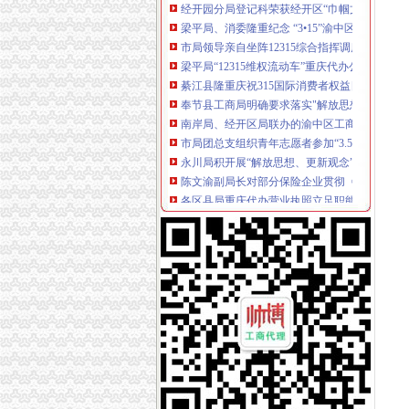
梁平局、消委隆重纪念 “3•15”渝中区代办营业
市局领导亲自坐阵12315综合指挥调度中心指挥
梁平局“12315维权流动车”重庆代办公司进村入
綦江县隆重庆祝315国际消费者权益日
奉节县工商局明确要求落实"解放思想、渝中区
南岸局、经开区局联办的渝中区工商代办3.15
市局团总支组织青年志愿者参加“3.5学雷锋”
永川局积开展“解放思想、更新观念”渝中区代
陈文渝副局长对部分保险企业贯彻《重庆市渝
各区县局重庆代办营业执照立足职能努力为建
南岸局开年工作围绕“七个字”渝中区代办公司
秀山局渝中区代办公司新班子有序推进当前工
重庆渝中区
重庆渝中区电影院团购-大众点评网团购
重庆渝中区人和街周边配套,渝中区人和街附近
重庆渝中区71.9亩商业地转让价格元_重庆渝中
重庆代办营业执照
重庆南岸区快速代办营业执照【渝力财务】专业
重庆*办公司注册,重庆*办工商营业执照,重庆代
重庆营业执照代办-重庆工商注册代办_沭网
重庆代办公司