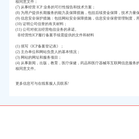
核同意文件；
(7) 从事经营 ICP 业务的可行性报告和技术方案；
(8) 为用户提供长期服务的能力及保障措施，包括后续资金保障，技术力
(9) 信息安全保护措施：包括网站安全保障措施，信息安全保密管理制度，
(10) 证明公司信誉的有关材料；
的重庆代办营业执照学习环境
(11) 公司对依法经营电信业务的承诺。
业执照活动
非经营性ICP履行备案手续需提供的文件和材料
厅综合考核第一名
竹监管
(1) 填写《ICP备案登记表》；
作
(2) 主办单位和网站负责人的基本情况；
局行政执法工作
(3) 网站的网址和服务项目；
(4) 从事新闻，出版，教育，医疗保健，药品和医疗器械等互联网信息服
理工作作出重要批示
核同意文件。
明单位复评
现五大点
成效
更多信息可与在线客服人员联系!
重庆代办公司
政建设暨纪检监察工作会议精
设
动新农村建设
中区代办营业执照大讨论活动
款监督条例》培训
”重庆代办公司称号