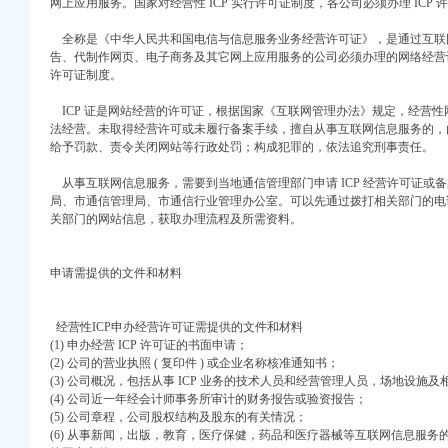
网上应用服务。国家对经营性 ICP 实行许可证制度，各公司必须办理 ICP 
权）
全称是《中华人民共和国电信与信息服务业务经营许可证》，是通过互联
）
告、代制作网页、电子商务及其它网上应用服务的公司必须办理的网络经营许
许可证制度。
册）
 （工商注册）
ICP 证是网站经营的许可证，根据国家《互联网管理办法》规定，经营性网
中 （工商注册）
法经营。未取得经营许可或未履行备案手续，擅自从事互联网信息服务的，
注册）
给予罚款、责令关闭网站等行政处罚；构成犯罪的，依法追究刑事责任。
）
从事互联网信息服务，需要到当地通信管理部门申请 ICP 经营许可证或
局、市通信管理局、市通信行业管理办公室。可以先通过拨打相关部门的电
关部门的网站信息，获取办理流程及所需资料。
注册）
权）
申请需提供的文件和材料
）
册）
经营性ICP申办经营许可证需提供的文件和材料
 （工商注册）
(1) 申办经营 ICP 许可证的书面申请；
中 （工商注册）
(2) 公司的营业执照 ( 复印件 ) 或企业名称核准通知书；
注册）
(3) 公司概况，包括从事 ICP 业务的技术人员和经营管理人员，场地设施
）
(4) 公司近一年经会计师事务所审计的财务报告或验资报告；
(5) 公司章程，公司股权结构及股东的有关情况；
(6) 从事新闻，出版，教育，医疗保健，药品和医疗器械等互联网信息服