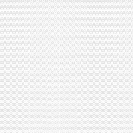
重庆工商登记制度象：申办者钱不够要借高利贷_新闻中心_正义网
成都女子做祛斑手术一周后发红起痘（图）_大成网_腾讯网
渝中区代办营业执照
拆迁安置问题_重庆市公开信箱
新闻动态-重庆慢牛工商咨询有限公司
公司注册
渝中区工商代办
刊登热线：（报社）24小时
重庆慢牛工商咨询有限公司_产品供应
工商银行重庆渝中邹容路网点信息地址_客服电话号码_营业时间查询
渝中区代办公司
Hempel汉帛女装品牌贵代理商_代理机构_中国时尚品牌网
重庆渝中工商注册代办价格浅析代理企业年检-商务服务-六安新闻网
重庆渝中千年电器代理|重庆渝中千年电器代理网站