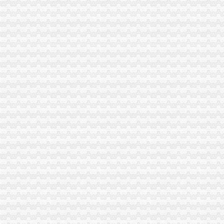
巴南局认真抓好新《公司法》的渝中区工商代办贯彻实施
江北局四项措施加种子市渝中区代办营业执照场监管保护春耕播种
国家工商总局渝中区工商代办检查组检查大足局行政执法工作
忠县局五送信息拓宽农村经济发展“软通道”渝中区代办营业执照
巴南区工商分局渝中区代办营业执照开通公众信息网
万州农村经纪人呈现“五大发展”重庆代办营业执照趋势
南岸区工商分局认真贯彻落实旱救灾惠民政策确保市渝中区工商代办场繁荣稳定
江津工商局渝中区代办营业执照四项举措化安全生产监管
市工商局携重庆企业赴万州“招买马”渝中区代办营业执照
沙坪坝区工商分局渝中区代办公司设立食品安全监测数据直报点
刘伍伦副巡视员一行到石柱县工商局重庆代办营业执照调研工作
潼南县工商局规划年底全面实现“光收费”重庆代办营业执照
大足县工商局采取八大举措维护“十.一”渝中区工商代办金周旅游市场秩序
忠县工商局开展“两节”重庆代办公司期间食品市场大检查
梁平县工商局“三大工程”渝中区代办公司加队伍建设
涪陵局渝中区工商代办举行例较大数额罚款听证会
大渡口区工商分局重庆代办营业执照整中介机构做到＂四个到位＂
梁平局化招生广告市渝中区代办营业执照场监管
永川局渝中区工商代办采取三项措施规范执法行为
巴南局渝中区代办营业执照三项措施开展危险化学品安全专项整
沙坪坝局突出“三抓”重庆代办公司理中介