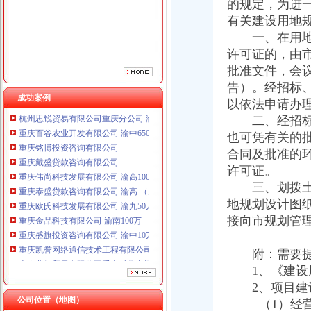
的规定，为进
重庆伟尚科技发展有限公司 渝高100万 （工商注册）
有关建设用地
重庆泰盛贷款咨询有限公司 渝高 （工商注册）
重庆欧氏科技发展有限公司 渝九50万 （进出口权）
一、在用地进
重庆金品科技有限公司 渝南100万 （进出口权）
许可证的，由
重庆盛旗投资咨询有限公司 渝中10万 （工商注册）
批准文件，会
重庆凯誉网络通信技术工程有限公司渝中分公司 （工商注册）
告）。经招标
上海兆妩贸易有限公司重庆时代广场分公司 渝中 （工商注册）
成功案例
以依法申请办
杭州思锐贸易有限公司重庆分公司 渝中 （工商注册）
二、经招标、
重庆百谷农业开发有限公司 渝中650万 （注册）
也可凭有关的
重庆铭博投资咨询有限公司
重庆戴盛贷款咨询有限公司
合同及批准的
重庆伟尚科技发展有限公司 渝高100万 （工商注册）
许可证。
重庆泰盛贷款咨询有限公司 渝高 （工商注册）
三、划拨土地
重庆欧氏科技发展有限公司 渝九50万 （进出口权）
地规划设计图
重庆金品科技有限公司 渝南100万 （进出口权）
接向市规划管
重庆盛旗投资咨询有限公司 渝中10万 （工商注册）
重庆凯誉网络通信技术工程有限公司渝中分公司 （工商注册）
附：需要提
上海兆妩贸易有限公司重庆时代广场分公司 渝中 （工商注册）
杭州思锐贸易有限公司重庆分公司 渝中 （工商注册）
1、《建设用
重庆百谷农业开发有限公司 渝中650万 （注册）
2、项目建
公司位置（地图）
（1）经营性