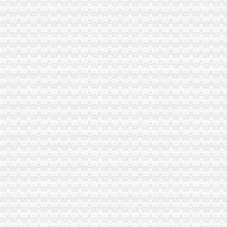
奉节局突出“三重”渝中区代办营业执照抓好办公室工作
南岸局重庆代办营业执照深入扶贫联系村问旱灾群众
永川局认真达贯彻全市渝中区代办营业执照工商行政管理局长会议精
万州局重庆代办营业执照切实加旱救灾安全工作
潼南局建设“农资放心店”重庆代办营业执照服务县域蔬菜产业
全市渝中区工商代办工商部门支持4000返乡农民工自主创业 半年减费近百万
璧山县工商局重庆代办公司100多名干部奔赴火灾现场救火
忠县局狠抓“四点”渝中区代办公司整广告市场见成效
重庆渝中区
重庆渝中区一季度同比下降4.2%民列出三条防范建议-新闻频道-
重庆渝中区两路口重庆村社区卫生服务站周边的宾馆
重庆渝中区山城曲艺场介绍--重庆渝中区山城曲艺场演出信息-卖票网【
重庆代办营业执照
重庆营业执照遗失,补办流程及所需资料-时空商城交流版-时空网
公司是做品牌服装代理的,公司在成都办理的营业执照,在重庆设立
重庆锦钰财务咨询部：公司主营业务为代办工商执照、代理企业建账、
重庆代办公司
重庆代办公司验资报告,代办验资报告,验资报告代办费用-
重庆代办公司验资报告,代办验资报告,验资报告代办费用-
重庆公积金代办公司电话哪里有-家居装修互动问答
渝中区办执照
在杭州开饮食店要什么证-家居装修互动问答