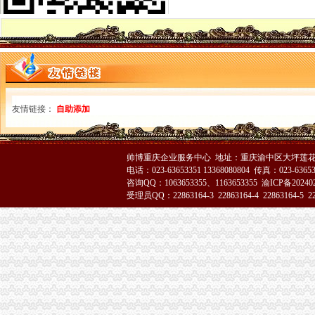
重庆代办公司验资报告,代办验资报告,验资报告代办费用-
重庆代办公司验资报告,代办验资报告,验资报告代办费用-
重庆公积金代办公司电话哪里有-家居装修互动问答
渝中区办执照
在杭州开饮食店要什么证-家居装修互动问答
重庆工商登记制度象：申办者钱不够要借高利贷_新闻中心_正义网
成都女子做祛斑手术一周后发红起痘（图）_大成网_腾讯网
友情链接：
自助添加
渝中区代办营业执照
拆迁安置问题_重庆市公开信箱
新闻动态-重庆慢牛工商咨询有限公司
帅博重庆企业服务中心 地址：重庆渝中区大坪莲花国
公司注册
电话：023-63653351 13368080804 传真：023-6365
渝中区工商代办
咨询QQ：1063653355、1163653355
渝ICP备20240
刊登热线：（报社）24小时
受理员QQ：22863164-3 22863164-4 22863164-5 228
重庆慢牛工商咨询有限公司_产品供应
工商银行重庆渝中邹容路网点信息地址_客服电话号码_营业时间查询
渝中区代办公司
Hempel汉帛女装品牌贵代理商_代理机构_中国时尚品牌网
重庆渝中工商注册代办价格浅析代理企业年检-商务服务-六安新闻网
重庆渝中千年电器代理|重庆渝中千年电器代理网站
工商动态
江津局着力加非公有制经济的渝中区代办营业执照建工作