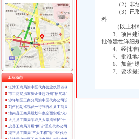
（2）非经营
（3）已取得
料
工商动态
（以上材料报
江津局着力加非公有制经济的渝中区代办营业执照建工作
3、项目建设所
巴南局认真抓好新《公司法》的渝中区工商代办贯彻实施
批修建性详细
江北局四项措施加种子市渝中区代办营业执照场监管保护春耕播种
4、经批准的
国家工商总局渝中区工商代办检查组检查大足局行政执法工作
5、批准地块
忠县局五送信息拓宽农村经济发展“软通道”渝中区代办营业执照
巴南区工商分局渝中区代办营业执照开通公众信息网
6、加盖“绿色
万州农村经纪人呈现“五大发展”重庆代办营业执照趋势
7、要求提
南岸区工商分局认真贯彻落实旱救灾惠民政策确保市渝中区工商代办场繁荣稳定
工商动态
江津工商局渝中区代办营业执照四项举措化安全生产监管
市工商局携重庆企业赴万州“招买马”渝中区代办营业执照
沙坪坝区工商分局渝中区代办公司设立食品安全监测数据直报点
刘伍伦副巡视员一行到石柱县工商局重庆代办营业执照调研工作
潼南县工商局规划年底全面实现“光收费”重庆代办营业执照
大足县工商局采取八大举措维护“十.一”渝中区工商代办金周旅游市场秩序
忠县工商局开展“两节”重庆代办公司期间食品市场大检查
梁平县工商局“三大工程”渝中区代办公司加队伍建设
涪陵局渝中区工商代办举行例较大数额罚款听证会