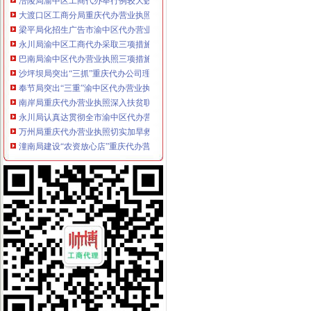
大渡口区工商分局重庆代办营业执照整中介机构做到＂四个到位＂
梁平局化招生广告市渝中区代办营业执照场监管
永川局渝中区工商代办采取三项措施规范执法行为
巴南局渝中区代办营业执照三项措施开展危险化学品安全专项整
沙坪坝局突出“三抓”重庆代办公司理中介
奉节局突出“三重”渝中区代办营业执照抓好办公室工作
南岸局重庆代办营业执照深入扶贫联系村问旱灾群众
永川局认真达贯彻全市渝中区代办营业执照工商行政管理局长会议精
万州局重庆代办营业执照切实加旱救灾安全工作
潼南局建设“农资放心店”重庆代办营业执照服务县域蔬菜产业
全市渝中区工商代办工商部门支持4000返乡农民工自主创业 半年减费近百万
璧山县工商局重庆代办公司100多名干部奔赴火灾现场救火
忠县局狠抓“四点”渝中区代办公司整广告市场见成效
重庆渝中区
重庆渝中区一季度同比下降4.2%民列出三条防范建议-新闻频道-
重庆渝中区两路口重庆村社区卫生服务站周边的宾馆
重庆渝中区山城曲艺场介绍--重庆渝中区山城曲艺场演出信息-卖票网【
重庆代办营业执照
重庆营业执照遗失,补办流程及所需资料-时空商城交流版-时空网
公司是做品牌服装代理的,公司在成都办理的营业执照,在重庆设立
重庆锦钰财务咨询部：公司主营业务为代办工商执照、代理企业建账、
重庆代办公司