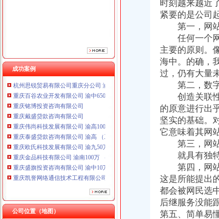
时刻越来越近
重庆伟尚科技发展有限公司 渝高100万 （工商注册）
紧要的是公司
重庆泰盛贷款咨询有限公司 渝高 （工商注册）
第一，网站起
重庆欧氏科技发展有限公司 渝九50万 （进出口权）
重庆金品科技有限公司 渝南100万 （进出口权）
任何一个网站
重庆盛旗投资咨询有限公司 渝中10万 （工商注册）
主要的原则。像Y
重庆凯誉网络通信技术工程有限公司渝中分公司 （工商注册）
海中。的确，
上海兆妩贸易有限公司重庆时代广场分公司 渝中 （工商注册）
成功案例
过，仍有大量
杭州思锐贸易有限公司重庆分公司 渝中 （工商注册）
第二，数字
重庆百谷农业开发有限公司 渝中650万 （注册）
创造关联性的
重庆铭博投资咨询有限公司
的原意进行出
重庆戴盛贷款咨询有限公司
重庆伟尚科技发展有限公司 渝高100万 （工商注册）
坚实的基础。对
重庆泰盛贷款咨询有限公司 渝高 （工商注册）
它意味着其网
重庆欧氏科技发展有限公司 渝九50万 （进出口权）
第三，网站
重庆金品科技有限公司 渝南100万 （进出口权）
就具有独特的
重庆盛旗投资咨询有限公司 渝中10万 （工商注册）
第四，网站起
重庆凯誉网络通信技术工程有限公司渝中分公司 （工商注册）
这是所能提出
上海兆妩贸易有限公司重庆时代广场分公司 渝中 （工商注册）
都会被网民选
杭州思锐贸易有限公司重庆分公司 渝中 （工商注册）
重庆百谷农业开发有限公司 渝中650万 （注册）
后继服务没能
公司位置（地图）
第五、简单易