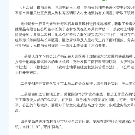
6月27日，市局局长、党组书记王元楷，副局长郭翔在长寿区委书记凌月
率领市局相关处室负责人到长寿区调研农村土地流转有关问题并听取了该局
元楷局长一行首先来到长寿区石堰镇麒麟村进行实地考察，听取了长寿区
注册）
胜果品有限责任公司董事长关于该村农民在长寿局的帮助下，以农村土地承
情况介绍，并就以农村土地承包经营权入股的现实需求和可行性、可能存在
权）
组织形式等问题与长寿区委、区政府领导及入股村民进行了面对面的、务实
）
作汇报后，元楷局长对该局下一阶段工作提出了六点要求。
册）
 （工商注册）
一是要认真学习领会汪洋书记在万州区关于加快渝东北发展的讲话精神，
乡综合配套改革试验区的重大机遇，充分发挥工商行政管理职能，大胆试验
中 （工商注册）
作社法》、《物权法》、《农村土地承包经营权流转管理办法》、《公司法
注册）
上打开突破口。
）
二是要创造性贯彻落实全市工商工作会议精神，结合自身实际，突出重点
注册）
三是要狠抓监管执法工作。紧紧围绕“转型”这条主线，推进工作重点的
市工商系统人员的70%左右。在支持、服务地方经济发展的同时，打击、
平、公正的市场秩序。要用好干部文化素质较高这个优势，实现业务能力和
权）
高。
）
的重庆代办营业执照学习环境
册）
四是要高度关注农村食品市场安全监管问题。要站在维护社会和谐稳定的
业执照活动
 （工商注册）
识，当好“主力”，守好“阵地”。
厅综合考核第一名
中 （工商注册）