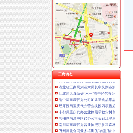
高新园局渝中区工商代办三项措施化节后烟花
杭州思锐贸易有限公司重庆分公司 渝中 （工商
永川局“六紧扣六注重”重庆代办公司早安排早部署
重庆百谷农业开发有限公司 渝中650万 （注册
梁平局突出五“点”渝中区工商代办切实整农村
市重庆代办公司局办公室四大措施推进信访工
巴南局认真抓好新《公司法》的渝中区工商代
江北局四项措施加种子市渝中区代办营业执照
国家工商总局渝中区工商代办检查组检查大足
市渝中区代办公司委市领导对全市工商行政管
潼南局双江所通过市重庆代办营业执照级精文
全市渝中区代办公司工商系统基层建设工作呈
云局六项举措维护青蒿收购市重庆代办营业执
九龙坡分局渝中区代办营业执照加案件监督显
工商动态
长寿区个协积开展五项服务提升协会凝聚力
湖北省工商局刘贤木局长率队到市渝中区工商
江北局认真做好“六一”渝中区代办公司儿童节
渝中局重庆代办公司加儿童食品用品专项整
经开园局重庆代办营业执照四项措施开展合同
丰都局重庆代办营业执照旱救灾树良好形象
郭翔副局渝中区代办公司长到江津局调研
南川局重庆代办营业执照积参加森林灭火
万州局化合同业务培训促“转型”渝中区工商代办
巫山县工商局重庆代办公司六项措施保障食品