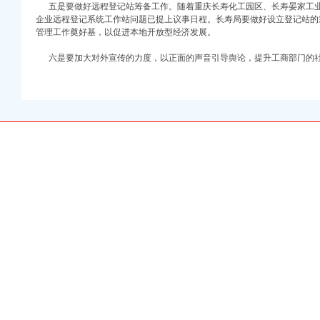
竹监管
五是要做好远程登记站筹备工作。随着重庆长寿化工园区、长寿晏家工业
注册）
3·15年主题活动
企业远程登记系统工作站问题已提上议事日程。长寿局要做好设立登记站的
）
食品市场
管理工作奠好基，以促进本地开放型经济发展。
作
六是要加大对外宣传的力度，以正面的声音引导舆论，提升工商部门的社
办贯彻实施
场监管保护春耕播种
局行政执法工作
理工作作出重要批示
明单位复评
现五大点
照场秩序
成效
代办局学习考察
食品安全工作
格式条款监督备案工作
消费安全