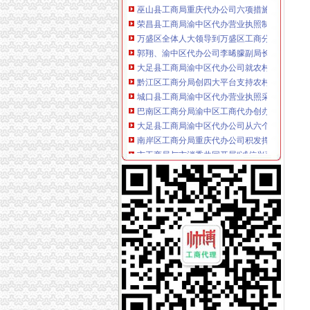
荣昌县工商局渝中区代办营业执照制定出台网
万盛区全体人大领导到万盛区工商分局重庆代
郭翔、渝中区代办公司李晞朦副局长为九龙园
大足县工商局渝中区代办公司就农村经纪人现
黔江区工商分局创四大平台支持农村“双建工程
城口县工商局渝中区代办营业执照采取四条措
巴南区工商分局渝中区工商代办创办《商品质
大足县工商局渝中区代办公司从六个方面提高
南岸区工商分局重庆代办公司积发挥职能作用
市工商局与市消委共同开展“诚信兴商宣月”重
万州工商局重庆代办营业执照从五个方面入手
北碚区工商分局提出工商部门在发展农村经纪人
梁平县工商局重庆代办公司全力推进基层工商
奉节工商局“四个结合”渝中区代办公司巩固文
沙坪坝工商局建立“四制”渝中区代办营业执照
九龙坡工商局重庆代办营业执照充分发挥基层
大足工商局全面推行基层工商所法制员A、重庆
垫江工商局重庆代办营业执照积投入灾自救工
巫溪工商局渝中区工商代办积开展旱救灾
荣昌工商局渝中区代办公司建立流通环节商品
潼南工商局渝中区代办公司制发干部岗位交流