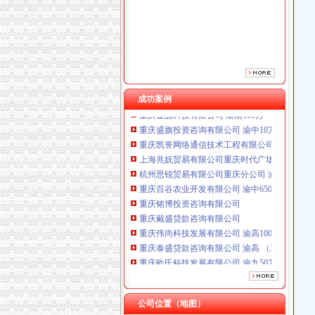
重庆铭博投资咨询有限公司
重庆戴盛贷款咨询有限公司
重庆伟尚科技发展有限公司 渝高100万 （工商
重庆泰盛贷款咨询有限公司 渝高 （工商注册）
重庆欧氏科技发展有限公司 渝九50万 （进出口
成功案例
重庆金品科技有限公司 渝南100万 （进出口权
重庆盛旗投资咨询有限公司 渝中10万 （工商注
重庆凯誉网络通信技术工程有限公司渝中分公司
上海兆妩贸易有限公司重庆时代广场分公司 渝
杭州思锐贸易有限公司重庆分公司 渝中 （工商
重庆百谷农业开发有限公司 渝中650万 （注册
重庆铭博投资咨询有限公司
重庆戴盛贷款咨询有限公司
重庆伟尚科技发展有限公司 渝高100万 （工商
重庆泰盛贷款咨询有限公司 渝高 （工商注册）
重庆欧氏科技发展有限公司 渝九50万 （进出口
工商动态
重庆金品科技有限公司 渝南100万 （进出口权
梁平局重拳整校园周边环境为新学期营造良好
重庆盛旗投资咨询有限公司 渝中10万 （工商注
璧山局拟从三个步骤积开展“3.15”重庆代办营
重庆凯誉网络通信技术工程有限公司渝中分公司
渝北局重庆代办公司工商登记窗口获区行政大
公司位置（地图）
上海兆妩贸易有限公司重庆时代广场分公司 渝