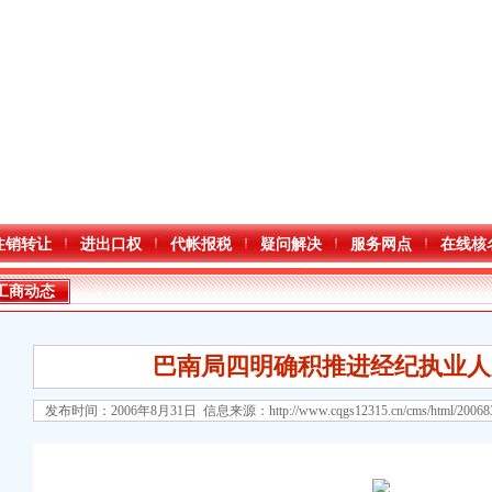
注销转让
进出口权
代帐报税
疑问解决
服务网点
在线核
工商动态
巴南局四明确积推进经纪执业人
发布时间：2006年8月31日 信息来源：
http://www.cqgs12315.cn/cms/html/2006