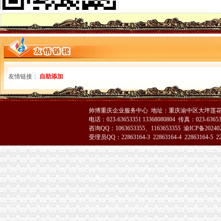
无证美容店“免费”促销渝中一男子被引诱消费6800元-网易河北
求购渝中区求购一批库存处理废石蜡
渝中区代办营业执照
重庆涪陵会计服务批发|价格|厂家_顺企网
专业财务外包服务机构|代理记账|代理记帐|财务咨询|会计派遣|公司执
重庆专业代办版权申请-钱眼商机
渝中区工商代办
友情链接：
自助添加
重庆代办营业执照-重庆齐齐代理记帐-供应商、重庆代
上海赢缘财务咨询有限公司-重庆代理记账,重庆工商注册,重庆代办
工商代理厂家,工商代理公司/批发商/供应商-中国制造网公司页
帅博重庆企业服务中心 地址：重庆渝中区大坪莲花国
渝中区代办公司
电话：023-63653351 13368080804 传真：023-6365
重庆渝中平安保险_重庆渝中【买保险_保险咨询_代理人_保险公司电话
咨询QQ：1063653355、1163653355
渝ICP备20240
重庆市渝中区林渝商贸有限公司2017新招聘信息_电话_地址-58企
受理员QQ：22863164-3 22863164-4 22863164-5 228
渝中区土流网-渝中区土地转让_土地出租_出售_土地流转网_地皮交易
工商动态
渝北局重庆代办公司切实加食品安全监管
江北局四项措施加种子市渝中区代办营业执照场监管保护春耕播种
国家工商总局渝中区工商代办检查组检查大足局行政执法工作
万州局重庆代办营业执照切实加旱救灾安全工作
九龙坡分局渝中区代办营业执照加案件监督显成效
巴南局案件质量评查会呈现三“同”渝中区工商代办点