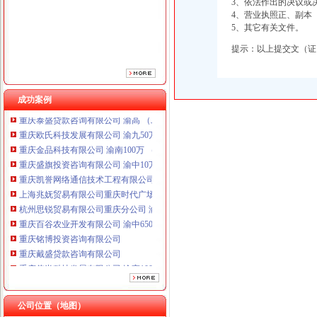
3、依法作出的决议或
4、营业执照正、副本
5、其它有关文件。
提示：以上提交文（证
重庆铭博投资咨询有限公司
重庆戴盛贷款咨询有限公司
重庆伟尚科技发展有限公司 渝高100万 （工商注册）
成功案例
重庆泰盛贷款咨询有限公司 渝高 （工商注册）
重庆欧氏科技发展有限公司 渝九50万 （进出口权）
重庆金品科技有限公司 渝南100万 （进出口权）
重庆盛旗投资咨询有限公司 渝中10万 （工商注册）
重庆凯誉网络通信技术工程有限公司渝中分公司 （工商注册）
上海兆妩贸易有限公司重庆时代广场分公司 渝中 （工商注册）
杭州思锐贸易有限公司重庆分公司 渝中 （工商注册）
重庆百谷农业开发有限公司 渝中650万 （注册）
重庆铭博投资咨询有限公司
重庆戴盛贷款咨询有限公司
重庆伟尚科技发展有限公司 渝高100万 （工商注册）
重庆泰盛贷款咨询有限公司 渝高 （工商注册）
重庆欧氏科技发展有限公司 渝九50万 （进出口权）
工商动态
重庆金品科技有限公司 渝南100万 （进出口权）
公司位置（地图）
渝北局重庆代办公司切实加食品安全监管