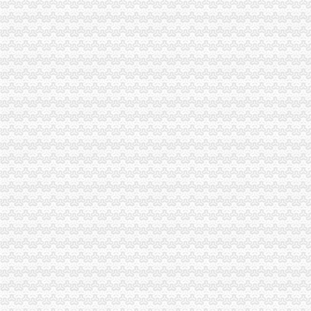
大渡口区工商分局渝中区代办营业执照采取有效措施构建执法监管平台
渝中区局重庆代办公司圆满完成政机关与行业协会脱钩改革工作
渝北局重庆代办公司制定八条措施加食品安全监管
重庆渝中区
渝中区重点高中_渝中区重点高中排名_重点中学_重庆中考网
重庆渝中区2016年3季度选聘在编教师简章_公务员_新东方在线
重庆渝中区2017年卫生类应届高校毕业生招聘岗位
重庆代办营业执照
重庆代办尼泊尔签证_重庆尼泊尔签证代办流程383_重庆签证中介
公司是做品牌服装代理的,公司在成都办理的营业执照,在重庆设立
重庆锦钰财务咨询部：公司主营业务为代办工商执照、代理企业建账、
重庆代办公司
重庆代办汽车上户|重庆代办汽车过户|重庆代办汽车年审-重庆顺婷汽车
重庆注册公司营业执照代办多少钱|工商注册代办执照流程|重庆工商代
石家庄玖华工贸有限公司重庆代理
渝中区办执照
重庆个体经济成长记
无证美容店“免费”促销渝中一男子被引诱消费6800元-网易河北
求购渝中区求购一批库存处理废石蜡
渝中区代办营业执照
重庆涪陵会计服务批发|价格|厂家_顺企网
专业财务外包服务机构|代理记账|代理记帐|财务咨询|会计派遣|公司执