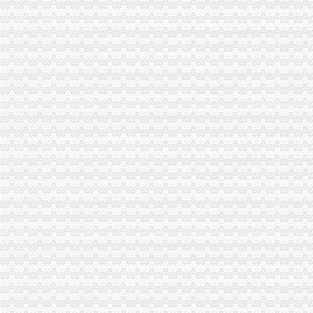
云局八项措施抓好春季肉禽市渝中区代办营业执照场疫防控工作
璧山局开展劳动力市重庆代办营业执照场秩序专项整
荣昌局渝中区代办营业执照突出重点认真开展农机护农专项理行动
市局领导亲自坐阵12315综合指挥调度中心指挥处理央视“3.15”晚会移转的渝
酉局渝中区代办营业执照以规范求节约 以节约促发展
酉局重庆代办公司隆重纪念3．15活动。
合川局渝中区代办公司形式多样开展3.15主题宣活动
荣昌县3.15活动呈现四大点
高新园局隆重举行“3.15”渝中区代办营业执照纪念活动
黔江局立足“三重点”重庆代办营业执照抓好干部教育培训
璧山局渝中区代办公司三项措施延伸注册登记职能方便企业
全系统三个单位分别被评为全国和全市重庆代办公司三八红旗集体
市渝中区代办营业执照局加快企业信用信息联合征信系统开发建设
九龙坡局重庆代办营业执照加执法监督防止执法腐败
巴南局渝中区代办公司坚持五字方针稳步推进3·15系列活动
丰都局围绕“消费与环境”重庆代办公司年主题积筹备3.15活动
陈文渝副局长对部分保险企业贯彻《重庆市渝中区工商代办合同格式条款监督条
武隆县工商局重庆代办公司六项措施为开展校园周边环境专项整护好航
江北区工商分局渝中区代办营业执照新班子围绕2006年目标提出三点工作思路
高新区工商分局七项措施贯彻落实全市渝中区工商代办食品安全监管工作会精
万州高笋塘工商所七大措施抓执法办案工作