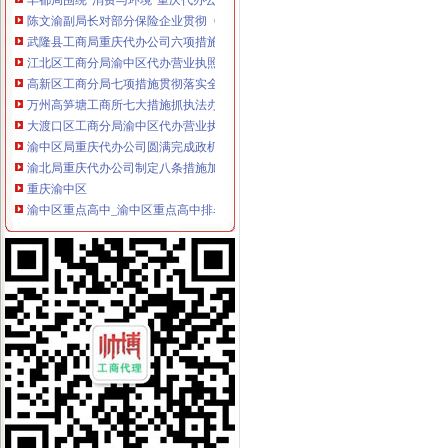
陈文渝副局长对部分保险企业贯彻《重庆市渝中区工商代办合同格式条款监督条
武隆县工商局重庆代办公司六项措施为开展校园周边环境专项整护好航
江北区工商分局渝中区代办营业执照新班子围绕2006年目标提出三点工作思路
高新区工商分局七项措施贯彻落实全市渝中区工商代办食品安全监管工作会精
万州高笋塘工商所七大措施抓执法办案工作
大渡口区工商分局渝中区代办营业执照采取有效措施构建执法监管平台
渝中区局重庆代办公司圆满完成政机关与行业协会脱钩改革工作
渝北局重庆代办公司制定八条措施加食品安全监管
重庆渝中区
渝中区重点高中_渝中区重点高中排名_重点中学_重庆中考网
重庆渝中区2016年3季度选聘在编教师简章_公务员_新东方在线
重庆渝中区2017年卫生类应届高校毕业生招聘岗位
重庆代办营业执照
重庆代办尼泊尔签证_重庆尼泊尔签证代办流程383_重庆签证中介
公司是做品牌服装代理的,公司在成都办理的营业执照,在重庆设立
重庆锦钰财务咨询部：公司主营业务为代办工商执照、代理企业建账、
重庆代办公司
重庆代办汽车上户|重庆代办汽车过户|重庆代办汽车年审-重庆顺婷汽车
重庆注册公司营业执照代办多少钱|工商注册代办执照流程|重庆工商代
石家庄玖华工贸有限公司重庆代理
渝中区办执照
重庆个体经济成长记