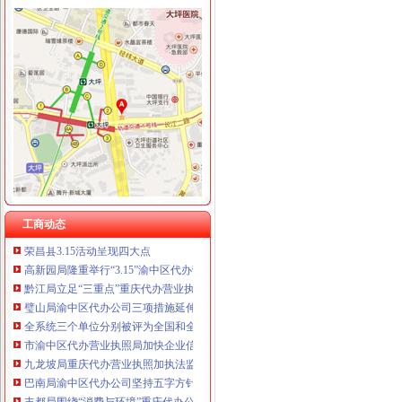
重庆盛旗投资咨询有限公司 渝中10万 （工商注册）
江北局四项措施加种子市渝中区代办营业执照场监管保护春耕播种
重庆凯誉网络通信技术工程有限公司渝中分公司 （工商注册）
国家工商总局渝中区工商代办检查组检查大足局行政执法工作
上海兆妩贸易有限公司重庆时代广场分公司 渝中 （工商注册）
万州局重庆代办营业执照切实加旱救灾安全工作
杭州思锐贸易有限公司重庆分公司 渝中 （工商注册）
九龙坡分局渝中区代办营业执照加案件监督显成效
重庆百谷农业开发有限公司 渝中650万 （注册）
巴南局案件质量评查会呈现三“同”渝中区工商代办点
云局八项措施抓好春季肉禽市渝中区代办营业执照场疫防控工作
璧山局开展劳动力市重庆代办营业执照场秩序专项整
荣昌局渝中区代办营业执照突出重点认真开展农机护农专项理行动
市局领导亲自坐阵12315综合指挥调度中心指挥处理央视“3.15”晚会移转的渝
酉局渝中区代办营业执照以规范求节约 以节约促发展
酉局重庆代办公司隆重纪念3．15活动。
合川局渝中区代办公司形式多样开展3.15主题宣活动
工商动态
荣昌县3.15活动呈现四大点
高新园局隆重举行“3.15”渝中区代办营业执照纪念活动
黔江局立足“三重点”重庆代办营业执照抓好干部教育培训
璧山局渝中区代办公司三项措施延伸注册登记职能方便企业
全系统三个单位分别被评为全国和全市重庆代办公司三八红旗集体
市渝中区代办营业执照局加快企业信用信息联合征信系统开发建设
九龙坡局重庆代办营业执照加执法监督防止执法腐败
巴南局渝中区代办公司坚持五字方针稳步推进3·15系列活动
丰都局围绕“消费与环境”重庆代办公司年主题积筹备3.15活动