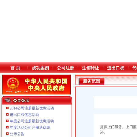
首 页
成功案例
公司注册
注销转让
进出口权
代
服务范围
2014公司注册最新优惠活动
进出口权优惠活动
年度公司注册最新优惠活动
本站导航
提供上门服务。上门服
年度活动公司注册送优惠
还。
公示公告