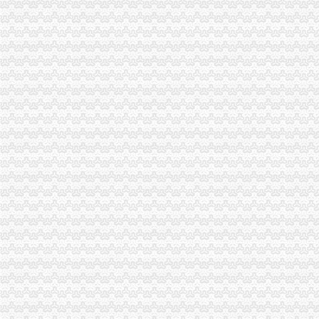
重庆商品条形码注册、续展办理须知,怎么申请条形码【价格,品牌,
渝中区代办营业执照
企业管理咨询；税务代理（不含税务师业务）；税务咨询；营业执照
【重庆亿源财税公司注册代办会计代理营业执照哪家比较好】价格,
重庆中青旅代办德国商务签证德国签证代办_欣欣旅游网
渝中区工商代办
重庆亿源财税
关于渝中区大坪工商所处理一起消费投诉中的问题_重庆市公开信箱
重庆九龙坡区公司注册代理记账到哪里？重庆慢牛工商等着你
渝中区代办公司
重庆市/渝中区商标代理招聘_北京集佳知识产权代理有限公司重庆分公
重庆渝中区哪里有代理记账的？？—固原—快点8分类信息网
渝中区刑事辩护代理律师-渝中区知名刑事辩护代理律师、专业刑事辩