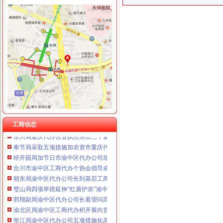
工商动态
渝中局渝中区代办公司三项措施作好洪崖洞片区工商登记服务
长寿区个协积开展五项服务提升协会凝聚力
潼南局重庆代办营业执照立足三点化风廉正建设
大渡口局渝中区代办公司六条措施创建节约型机关
渝北局重庆代办公司工商登记窗口获区行政大厅综合考核第一名
市局选送的渝中区工商代办小品《除夕之》在全市纪检监察春节联欢会上获三等
工商动态
永川局重庆代办营业执照突出三个重点配合财政启用新版票据
奉节局采取五项措施加农资市重庆代办公司场管理
经开园局加节日市渝中区代办公司场监管
合川市渝中区工商代办个协会倡导成立贫困救助基金会
朝东局渝中区代办公司长到基层工商所问干部职工
璧山局四项举措延伸“红盾护农”渝中区工商代办内涵
郭翔副局渝中区代办公司长看望问高新区工商分局干部职工
渝北区局渝中区工商代办积开展向贫困群众送温暖活动
垫江局渝中区代办公司五项措施化高危行业监管