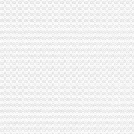
市渝中区工商代办工商局贯彻落实市委二届九次全委会精
中介处与市渝中区代办营业执照经纪人协会联合召开民营中介组织发展环境研讨
中国工商报8月5日头版刊登周朝东局渝中区代办公司长专访
市渝中区代办营业执照工商局全面加网站建设 深入造网上服务办事平台
涪陵局认真落实市渝中区代办公司扶持生猪产业发展优惠政策
商标协会认真达贯彻全市重庆代办公司工商局长会议精
巴南局深入贯彻执行“六项令”重庆代办营业执照
沙坪坝局“三结合”重庆代办公司深入达市局办公室主任会议精
经开区局及时达全市渝中区工商代办工商局长会议精
全市渝中区工商代办工商部门支持4000返乡农民工自主创业 半年减费近百万
綦江局认真贯彻落实全市重庆代办营业执照工商局长会议精
渝北局认真贯彻全市渝中区工商代办工商局长会议精
工商动态
渝中局渝中区代办公司三项措施作好洪崖洞片区工商登记服务
长寿区个协积开展五项服务提升协会凝聚力
潼南局重庆代办营业执照立足三点化风廉正建设
大渡口局渝中区代办公司六条措施创建节约型机关
渝北局重庆代办公司工商登记窗口获区行政大厅综合考核第一名
市局选送的渝中区工商代办小品《除夕之》在全市纪检监察春节联欢会上获三等
永川局重庆代办营业执照突出三个重点配合财政启用新版票据
奉节局采取五项措施加农资市重庆代办公司场管理