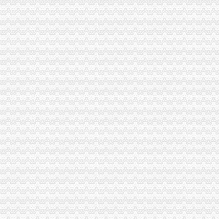
市局信用处、信息中心认真学习贯彻全市工商行政管理局长会议精和汪洋书记关
市重庆代办营业执照局单衍华副局长深入中介组织诚恳听取意见
涪陵局渝中区工商代办积开展纠正购销和服务中不正之风专项理工作
万州局采取“九查九考”渝中区工商代办措施助推“订单农业”合同帮扶
梁平局“五加五夯实”渝中区工商代办促进“整体转型”
市渝中区代办营业执照工商局三项措施化农民工工资清欠工作
刘伍伦副巡视到沙区青木关工商所调研
市渝中区工商代办工商局贯彻落实市委二届九次全委会精
中介处与市渝中区代办营业执照经纪人协会联合召开民营中介组织发展环境研讨
中国工商报8月5日头版刊登周朝东局渝中区代办公司长专访
市渝中区代办营业执照工商局全面加网站建设 深入造网上服务办事平台
涪陵局认真落实市渝中区代办公司扶持生猪产业发展优惠政策
商标协会认真达贯彻全市重庆代办公司工商局长会议精
巴南局深入贯彻执行“六项令”重庆代办营业执照
沙坪坝局“三结合”重庆代办公司深入达市局办公室主任会议精
经开区局及时达全市渝中区工商代办工商局长会议精
全市渝中区工商代办工商部门支持4000返乡农民工自主创业 半年减费近百万
綦江局认真贯彻落实全市重庆代办营业执照工商局长会议精
渝北局认真贯彻全市渝中区工商代办工商局长会议精