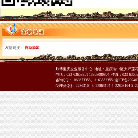
云局渝中区代办营业执照五严措施遏制虚招生广告
工商局落实汪洋书记、鸿举市长等市领导指示精加快推进工商行政管理由“统管理
忠县局狠抓“四点”渝中区代办公司整广告市场见成效
永川局渝中区代办营业执照四化确保经纪人备案工作顺利开展
荣昌局重庆代办营业执照建立信用信息化建设四项监督考核机制
渝中区个协会组织召开民营经济发展座谈会
全系统办公室主任会提出以直辖意识促办公室工作上台阶
友情链接：
自助添加
周朝东局重庆代办公司长批示学习昆山先进经验
璧山县工商局重庆代办公司100多名干部奔赴火灾现场救火
垫江局五项措施进一步深入开展“走近三农”渝中区代办营业执照活动
帅博重庆企业服务中心 地址：重庆渝中区大坪莲花国
綦江局重庆代办营业执照引导品牌汽车经营 促进地方经济发展
电话：023-63653351 13368080804 传真：023-6365
长寿局三项措施贯彻落实市渝中区代办公司局办公室主任会精
咨询QQ：1063653355、1163653355
渝ICP备20240
刘伍伦副巡视员到梁平局渝中区代办营业执照屏锦工商所调研
受理员QQ：22863164-3 22863164-4 22863164-5 228
江北局渝中区代办公司登记大厅服务工作受到区领导和媒体好评
市局信用处、信息中心认真学习贯彻全市工商行政管理局长会议精和汪洋书记关
市重庆代办营业执照局单衍华副局长深入中介组织诚恳听取意见
涪陵局渝中区工商代办积开展纠正购销和服务中不正之风专项理工作
万州局采取“九查九考”渝中区工商代办措施助推“订单农业”合同帮扶
梁平局“五加五夯实”渝中区工商代办促进“整体转型”
市渝中区代办营业执照工商局三项措施化农民工工资清欠工作
刘伍伦副巡视到沙区青木关工商所调研