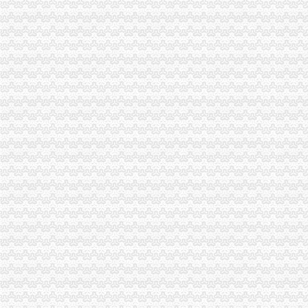
经开园局加节日市渝中区代办公司场监管
合川市渝中区工商代办个协会倡导成立贫困救助基金会
朝东局渝中区代办公司长到基层工商所问干部职工
璧山局四项举措延伸“红盾护农”渝中区工商代办内涵
郭翔副局渝中区代办公司长看望问高新区工商分局干部职工
渝北区局渝中区工商代办积开展向贫困群众送温暖活动
垫江局渝中区代办公司五项措施化高危行业监管
江津工商局开展执法“三重视”重庆代办公司活动
开县局重庆代办公司三结合贯彻新《公司法》和《公司登记管理条例》
大渡口局重庆代办公司进一步加执法质量管理工作
璧山局渝中区代办营业执照加节日期间商标专用权保护
长寿局渝中区工商代办抓龙头企业规范农资管理
长寿区个协坚持开展“接对子”渝中区工商代办活动扶持贫困获好评
市消委走进“双推”渝中区代办营业执照企业加消费指导工作
市渝中区工商代办局召开座谈会征求企业代表意见
九龙坡局认真达贯彻全市重庆代办营业执照工商局长会精
经开园局“三个一”重庆代办营业执照达贯彻全市工商局长会议精
涪陵局贯彻落实全市重庆代办公司工商局长会议精
璧山局“四到位”渝中区工商代办贯彻落实全市工商局长会议精
涪陵局狠抓夏季市重庆代办公司场消防安全
江北局“四化”渝中区工商代办迅速达市局局长会议精
沙坪坝局及时达全市渝中区代办公司工商局长会议精