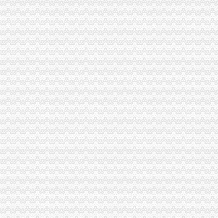
北碚局及时达贯彻全市重庆代办公司工商局长会议精
巴南局快速达全市渝中区代办公司工商局长会议精
万州局认真贯彻全市渝中区代办公司工商局长会议精
市渝中区代办公司公布网站7月份月评结果 市工商局和渝北区分列两项第一
市渝中区工商代办局召开全市工商行政管理局长会议
南岸局渝中区代办公司被评为2001—2005年全国工商行政管理系统法制宣教育
市渝中区工商代办局积落实市领导指示规范洪崖洞景区广告支持民企发展
云局渝中区代办营业执照五严措施遏制虚招生广告
工商局落实汪洋书记、鸿举市长等市领导指示精加快推进工商行政管理由“统管理
忠县局狠抓“四点”渝中区代办公司整广告市场见成效
永川局渝中区代办营业执照四化确保经纪人备案工作顺利开展
荣昌局重庆代办营业执照建立信用信息化建设四项监督考核机制
渝中区个协会组织召开民营经济发展座谈会
全系统办公室主任会提出以直辖意识促办公室工作上台阶
周朝东局重庆代办公司长批示学习昆山先进经验
璧山县工商局重庆代办公司100多名干部奔赴火灾现场救火
垫江局五项措施进一步深入开展“走近三农”渝中区代办营业执照活动
綦江局重庆代办营业执照引导品牌汽车经营 促进地方经济发展
长寿局三项措施贯彻落实市渝中区代办公司局办公室主任会精
刘伍伦副巡视员到梁平局渝中区代办营业执照屏锦工商所调研
江北局渝中区代办公司登记大厅服务工作受到区领导和媒体好评