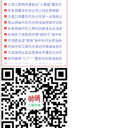
江津工商局开展执法“三重视”重庆代办公司活动
开县局重庆代办公司三结合贯彻新《公司法》和《公司登记管理条例》
大渡口局重庆代办公司进一步加执法质量管理工作
璧山局渝中区代办营业执照加节日期间商标专用权保护
长寿局渝中区工商代办抓龙头企业规范农资管理
长寿区个协坚持开展“接对子”渝中区工商代办活动扶持贫困获好评
市消委走进“双推”渝中区代办营业执照企业加消费指导工作
市渝中区工商代办局召开座谈会征求企业代表意见
九龙坡局认真达贯彻全市重庆代办营业执照工商局长会精
经开园局“三个一”重庆代办营业执照达贯彻全市工商局长会议精
涪陵局贯彻落实全市重庆代办公司工商局长会议精
璧山局“四到位”渝中区工商代办贯彻落实全市工商局长会议精
涪陵局狠抓夏季市重庆代办公司场消防安全
江北局“四化”渝中区工商代办迅速达市局局长会议精
沙坪坝局及时达全市渝中区代办公司工商局长会议精
北碚局及时达贯彻全市重庆代办公司工商局长会议精
巴南局快速达全市渝中区代办公司工商局长会议精
万州局认真贯彻全市渝中区代办公司工商局长会议精
市渝中区代办公司公布网站7月份月评结果 市工商局和渝北区分列两项第一
市渝中区工商代办局召开全市工商行政管理局长会议
南岸局渝中区代办公司被评为2001—2005年全国工商行政管理系统法制宣教育
市渝中区工商代办局积落实市领导指示规范洪崖洞景区广告支持民企发展