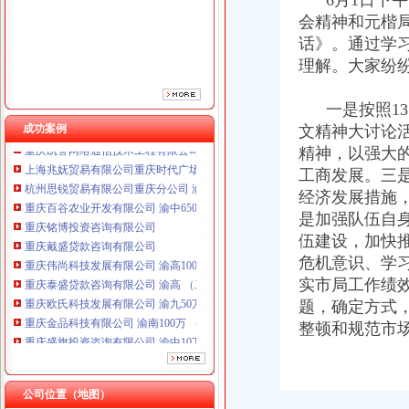
6月1日下午
重庆铭博投资咨询有限公司
会精神和元楷
重庆戴盛贷款咨询有限公司
话》。通过学
重庆伟尚科技发展有限公司 渝高100万 （工商注册）
重庆泰盛贷款咨询有限公司 渝高 （工商注册）
理解。大家纷
重庆欧氏科技发展有限公司 渝九50万 （进出口权）
重庆金品科技有限公司 渝南100万 （进出口权）
一是按照13
重庆盛旗投资咨询有限公司 渝中10万 （工商注册）
成功案例
文精神大讨论
重庆凯誉网络通信技术工程有限公司渝中分公司 （工商注册）
精神，以强大
上海兆妩贸易有限公司重庆时代广场分公司 渝中 （工商注册）
工商发展。三
杭州思锐贸易有限公司重庆分公司 渝中 （工商注册）
经济发展措施
重庆百谷农业开发有限公司 渝中650万 （注册）
重庆铭博投资咨询有限公司
是加强队伍自
重庆戴盛贷款咨询有限公司
伍建设，加快
重庆伟尚科技发展有限公司 渝高100万 （工商注册）
危机意识、学
重庆泰盛贷款咨询有限公司 渝高 （工商注册）
实市局工作绩
重庆欧氏科技发展有限公司 渝九50万 （进出口权）
题，确定方式
重庆金品科技有限公司 渝南100万 （进出口权）
整顿和规范市
重庆盛旗投资咨询有限公司 渝中10万 （工商注册）
重庆凯誉网络通信技术工程有限公司渝中分公司 （工商注册）
上海兆妩贸易有限公司重庆时代广场分公司 渝中 （工商注册）
杭州思锐贸易有限公司重庆分公司 渝中 （工商注册）
公司位置（地图）
重庆百谷农业开发有限公司 渝中650万 （注册）