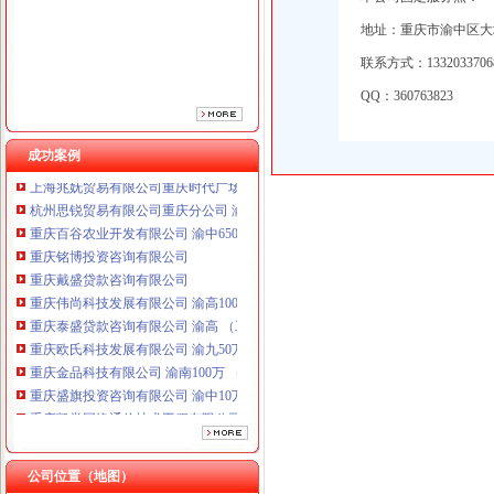
重庆戴盛贷款咨询有限公司
地址：重庆市渝中区大坪
重庆伟尚科技发展有限公司 渝高100万 （工商注册）
重庆泰盛贷款咨询有限公司 渝高 （工商注册）
联系方式：133203370
重庆欧氏科技发展有限公司 渝九50万 （进出口权）
QQ：360763823
重庆金品科技有限公司 渝南100万 （进出口权）
重庆盛旗投资咨询有限公司 渝中10万 （工商注册）
重庆凯誉网络通信技术工程有限公司渝中分公司 （工商注册）
成功案例
上海兆妩贸易有限公司重庆时代广场分公司 渝中 （工商注册）
杭州思锐贸易有限公司重庆分公司 渝中 （工商注册）
重庆百谷农业开发有限公司 渝中650万 （注册）
重庆铭博投资咨询有限公司
重庆戴盛贷款咨询有限公司
重庆伟尚科技发展有限公司 渝高100万 （工商注册）
重庆泰盛贷款咨询有限公司 渝高 （工商注册）
重庆欧氏科技发展有限公司 渝九50万 （进出口权）
重庆金品科技有限公司 渝南100万 （进出口权）
重庆盛旗投资咨询有限公司 渝中10万 （工商注册）
重庆凯誉网络通信技术工程有限公司渝中分公司 （工商注册）
上海兆妩贸易有限公司重庆时代广场分公司 渝中 （工商注册）
杭州思锐贸易有限公司重庆分公司 渝中 （工商注册）
重庆百谷农业开发有限公司 渝中650万 （注册）
公司位置（地图）