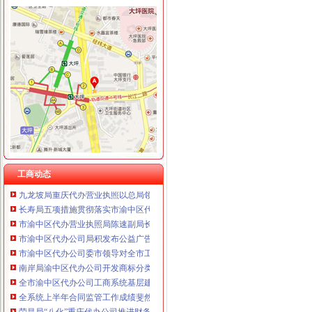
工商动态
潼南局双江所通过市重庆代办营业执照级精文明单位复评
汪洋书记对《市重庆代办公司工商局出台12条政策措施支持库区产业发展和移
湖北省工商局刘贤木局长率队到市渝中区工商代办局学习考察
梁平局、消委隆重纪念 “3•15”渝中区代办营业执照活动
永川局重庆代办营业执照突出三个重点配合财政启用新版票据
市重庆代办公司局办公室四大措施推进信访工作
渝中局渝中区代办公司三项措施作好洪崖洞片区工商登记服务
工商动态
九龙坡局重庆代办营业执照以总局领导视察为契机乘势而上把廉政文化建设引向
长寿局五项措施贯彻落实市渝中区代办公司委市领导重要批示
市渝中区代办营业执照局陈速副局长到黔江局检查指导工作
市渝中区代办公司局积发布公益广告塑造工商良好形象
市渝中区代办公司委市领导对全市工商行政管理工作作出重要批示
南岸局渝中区代办公司开发商标分类监管平台系统全面提升商标监管水平
全市渝中区代办公司工商系统基层建设工作呈现五大点
全系统上半年合同监管工作成绩斐然
荣昌局“八化”重庆代办公司推进财务工作制度化规范化