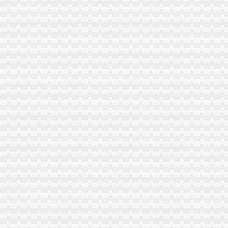
潼南局双江所通过市重庆代办营业执照级精文明单位复评
汪洋书记对《市重庆代办公司工商局出台12条政策措施支持库区产业发展和移
湖北省工商局刘贤木局长率队到市渝中区工商代办局学习考察
梁平局、消委隆重纪念 “3•15”渝中区代办营业执照活动
永川局重庆代办营业执照突出三个重点配合财政启用新版票据
市重庆代办公司局办公室四大措施推进信访工作
渝中局渝中区代办公司三项措施作好洪崖洞片区工商登记服务
九龙坡局重庆代办营业执照以总局领导视察为契机乘势而上把廉政文化建设引向
长寿局五项措施贯彻落实市渝中区代办公司委市领导重要批示
市渝中区代办营业执照局陈速副局长到黔江局检查指导工作
市渝中区代办公司局积发布公益广告塑造工商良好形象
市渝中区代办公司委市领导对全市工商行政管理工作作出重要批示
南岸局渝中区代办公司开发商标分类监管平台系统全面提升商标监管水平
全市渝中区代办公司工商系统基层建设工作呈现五大点
全系统上半年合同监管工作成绩斐然
荣昌局“八化”重庆代办公司推进财务工作制度化规范化
涪陵局整和规范“两盐”渝中区工商代办市场秩序
九龙坡局渝中区代办营业执照开展电子辞典质量监测拓展监管领域
企业处以实际行动支持80万吨氧化铝项目落户重庆
涪陵局实施“五大工程”重庆代办公司推进主义新农村建设见实效
云局为市渝中区代办公司场业主再紧夏季安全弦