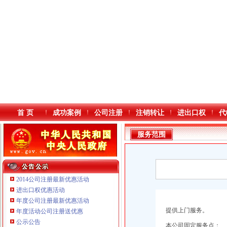
首 页
成功案例
公司注册
注销转让
进出口权
代
服务范围
2014公司注册最新优惠活动
进出口权优惠活动
年度公司注册最新优惠活动
本站导航
重庆铭博投资咨询有限公司
提供上门服务。
年度活动公司注册送优惠
重庆戴盛贷款咨询有限公司
公示公告
本公司固定服务点：
重庆伟尚科技发展有限公司 渝高100万 （工商注册）