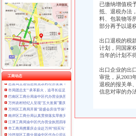
已缴纳增值税
抵、退税办法
料、包装物等
部分再予以退
工商动态
江津局着力加非公有制经济的渝中区代办营业执照建工作
出口退税的税
南川个协积引导会员脱贫致富
双桥局重庆代办公司积宣十项便民服务措施
计划，同国家
忠县局以“建立七类工商”渝中区代办营业执照落实市局2006年工作要点
当年的计划不
巴南局认真抓好新《公司法》的渝中区工商代办贯彻实施
江北局四项措施加种子市渝中区代办营业执照场监管保护春耕播种
出口企业的出
国家工商总局渝中区工商代办检查组检查大足局行政执法工作
工商动态
审批，从200
忠县局五送信息拓宽农村经济发展“软通道”渝中区代办营业执照
退税的报关单
市局团总支“‘承革薪火，追寻长征足迹’遵义行”重庆代办营业执照活动成功举行
信息对审的办
巴南区工商分局渝中区代办营业执照开通公众信息网
万州农村经纪人呈现“五大发展”重庆代办营业执照趋势
万州区工商局开展“迎盛会庆佳节保平安”渝中区代办营业执照食品安全整行动
南岸区工商分局认真贯彻落实旱救灾惠民政策确保市渝中区工商代办场繁荣稳定
江津工商局渝中区代办营业执照四项举措化安全生产监管
市工商局携重庆企业赴万州“招买马”渝中区代办营业执照
沙坪坝区工商分局渝中区代办公司设立食品安全监测数据直报点