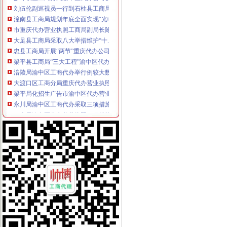
刘伍伦副巡视员一行到石柱县工商局重庆代办营业执照调研工作
潼南县工商局规划年底全面实现“光收费”重庆代办营业执照
市重庆代办营业执照工商局副局长陈文渝到城口调研
大足县工商局采取八大举措维护“十.一”渝中区工商代办金周旅游市场秩序
忠县工商局开展“两节”重庆代办公司期间食品市场大检查
梁平县工商局“三大工程”渝中区代办公司加队伍建设
涪陵局渝中区工商代办举行例较大数额罚款听证会
大渡口区工商分局重庆代办营业执照整中介机构做到＂四个到位＂
梁平局化招生广告市渝中区代办营业执照场监管
永川局渝中区工商代办采取三项措施规范执法行为
巴南局渝中区代办营业执照三项措施开展危险化学品安全专项整
沙坪坝局突出“三抓”重庆代办公司理中介
大足局渝中区代办营业执照组织60名干部职工积参加西山林场扑火
黔江局与厦门市重庆代办营业执照思明区局结成友好合作局
重庆渝中区
重庆渝中区一季度同比下降4.2%民列出三条防范建议-新闻频道-
重庆渝中区两路口重庆村社区卫生服务站周边的宾馆
重庆渝中区山城曲艺场介绍--重庆渝中区山城曲艺场演出信息-卖票网【
重庆代办营业执照
重庆营业执照遗失,补办流程及所需资料-时空商城交流版-时空网
公司是做品牌服装代理的,公司在成都办理的营业执照,在重庆设立
重庆锦钰财务咨询部：公司主营业务为代办工商执照、代理企业建账、