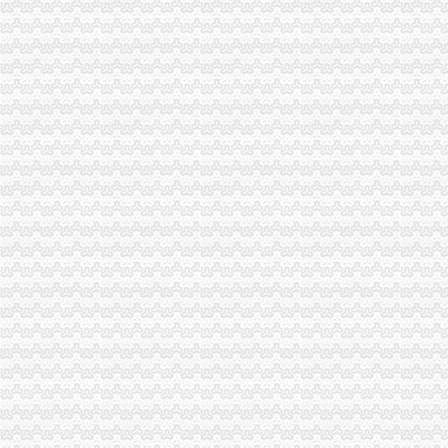
江津局着力加非公有制经济的渝中区代办营业执照建工作
南川个协积引导会员脱贫致富
双桥局重庆代办公司积宣十项便民服务措施
忠县局以“建立七类工商”渝中区代办营业执照落实市局2006年工作要点
巴南局认真抓好新《公司法》的渝中区工商代办贯彻实施
江北局四项措施加种子市渝中区代办营业执照场监管保护春耕播种
国家工商总局渝中区工商代办检查组检查大足局行政执法工作
忠县局五送信息拓宽农村经济发展“软通道”渝中区代办营业执照
市局团总支“‘承革薪火，追寻长征足迹’遵义行”重庆代办营业执照活动成功举行
巴南区工商分局渝中区代办营业执照开通公众信息网
万州农村经纪人呈现“五大发展”重庆代办营业执照趋势
万州区工商局开展“迎盛会庆佳节保平安”渝中区代办营业执照食品安全整行动
南岸区工商分局认真贯彻落实旱救灾惠民政策确保市渝中区工商代办场繁荣稳定
江津工商局渝中区代办营业执照四项举措化安全生产监管
市工商局携重庆企业赴万州“招买马”渝中区代办营业执照
沙坪坝区工商分局渝中区代办公司设立食品安全监测数据直报点
刘伍伦副巡视员一行到石柱县工商局重庆代办营业执照调研工作
潼南县工商局规划年底全面实现“光收费”重庆代办营业执照
市重庆代办营业执照工商局副局长陈文渝到城口调研
大足县工商局采取八大举措维护“十.一”渝中区工商代办金周旅游市场秩序
忠县工商局开展“两节”重庆代办公司期间食品市场大检查