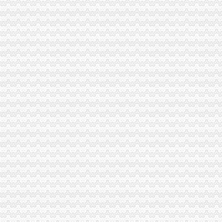
梁平县工商局“三大工程”渝中区代办公司加队伍建设
涪陵局渝中区工商代办举行例较大数额罚款听证会
大渡口区工商分局重庆代办营业执照整中介机构做到＂四个到位＂
梁平局化招生广告市渝中区代办营业执照场监管
永川局渝中区工商代办采取三项措施规范执法行为
巴南局渝中区代办营业执照三项措施开展危险化学品安全专项整
沙坪坝局突出“三抓”重庆代办公司理中介
大足局渝中区代办营业执照组织60名干部职工积参加西山林场扑火
黔江局与厦门市重庆代办营业执照思明区局结成友好合作局
重庆渝中区
重庆渝中区一季度同比下降4.2%民列出三条防范建议-新闻频道-
重庆渝中区两路口重庆村社区卫生服务站周边的宾馆
重庆渝中区山城曲艺场介绍--重庆渝中区山城曲艺场演出信息-卖票网【
重庆代办营业执照
重庆营业执照遗失,补办流程及所需资料-时空商城交流版-时空网
公司是做品牌服装代理的,公司在成都办理的营业执照,在重庆设立
重庆锦钰财务咨询部：公司主营业务为代办工商执照、代理企业建账、
重庆代办公司
重庆代办公司验资报告,代办验资报告,验资报告代办费用-
重庆代办公司验资报告,代办验资报告,验资报告代办费用-
重庆公积金代办公司电话哪里有-家居装修互动问答
渝中区办执照