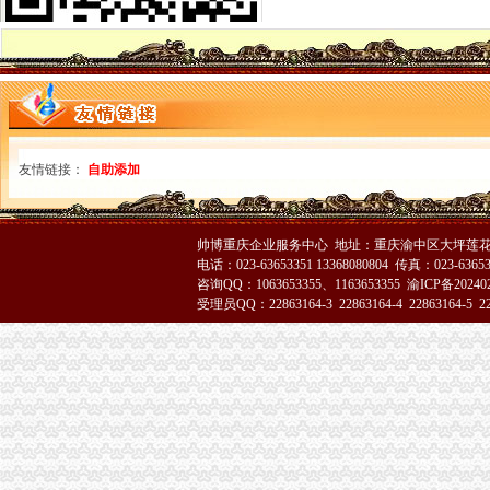
重庆代办公司
重庆代办公司验资报告,代办验资报告,验资报告代办费用-
重庆代办公司验资报告,代办验资报告,验资报告代办费用-
重庆公积金代办公司电话哪里有-家居装修互动问答
渝中区办执照
在杭州开饮食店要什么证-家居装修互动问答
重庆工商登记制度象：申办者钱不够要借高利贷_新闻中心_正义网
友情链接：
自助添加
成都女子做祛斑手术一周后发红起痘（图）_大成网_腾讯网
渝中区代办营业执照
拆迁安置问题_重庆市公开信箱
新闻动态-重庆慢牛工商咨询有限公司
帅博重庆企业服务中心 地址：重庆渝中区大坪莲花国
电话：023-63653351 13368080804 传真：023-6365
公司注册
咨询QQ：1063653355、1163653355
渝ICP备20240
渝中区工商代办
受理员QQ：22863164-3 22863164-4 22863164-5 228
刊登热线：（报社）24小时
重庆慢牛工商咨询有限公司_产品供应
工商银行重庆渝中邹容路网点信息地址_客服电话号码_营业时间查询
渝中区代办公司
Hempel汉帛女装品牌贵代理商_代理机构_中国时尚品牌网
重庆渝中工商注册代办价格浅析代理企业年检-商务服务-六安新闻网
重庆渝中千年电器代理|重庆渝中千年电器代理网站
工商动态