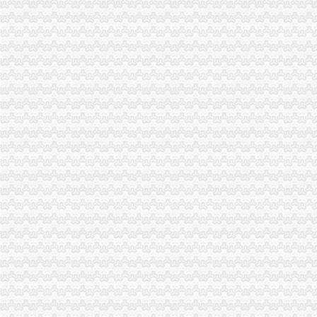
在杭州开饮食店要什么证-家居装修互动问答
重庆工商登记制度象：申办者钱不够要借高利贷_新闻中心_正义网
成都女子做祛斑手术一周后发红起痘（图）_大成网_腾讯网
渝中区代办营业执照
拆迁安置问题_重庆市公开信箱
新闻动态-重庆慢牛工商咨询有限公司
公司注册
渝中区工商代办
刊登热线：（报社）24小时
重庆慢牛工商咨询有限公司_产品供应
工商银行重庆渝中邹容路网点信息地址_客服电话号码_营业时间查询
渝中区代办公司
Hempel汉帛女装品牌贵代理商_代理机构_中国时尚品牌网
重庆渝中工商注册代办价格浅析代理企业年检-商务服务-六安新闻网
重庆渝中千年电器代理|重庆渝中千年电器代理网站