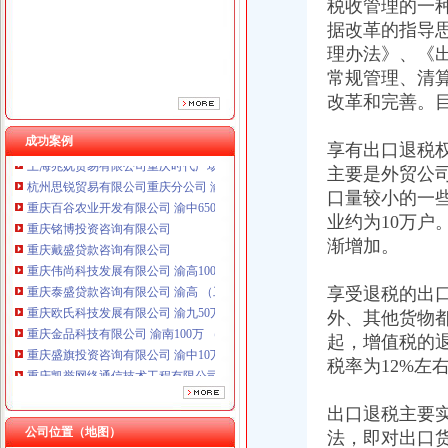
重庆戴盛贷款咨询有限公司
税收管理的一种
重庆伟尚科技发展有限公司 渝高100万 （工商注册）
据改革的指导
重庆泰盛贷款咨询有限公司 渝高 （工商注册）
理办法》、《
重庆欧氏科技发展有限公司 渝九50万 （进出口权）
常规管理、清
重庆金品科技有限公司 渝南100万 （进出口权）
改革和完善。
重庆盛旗投资咨询有限公司 渝中10万 （工商注册）
重庆凯誉网络通信技术工程有限公司渝中分公司 （工商注册）
成功案例
享有出口退税
上海兆妩贸易有限公司重庆时代广场分公司 渝中 （工商注册）
杭州思锐贸易有限公司重庆分公司 渝中 （工商注册）
主要是外贸公
重庆百谷农业开发有限公司 渝中650万 （注册）
口量较小的一
重庆铭博投资咨询有限公司
业约为10万
重庆戴盛贷款咨询有限公司
渐增加。
重庆伟尚科技发展有限公司 渝高100万 （工商注册）
重庆泰盛贷款咨询有限公司 渝高 （工商注册）
享受退税的出
重庆欧氏科技发展有限公司 渝九50万 （进出口权）
外、其他货物都
重庆金品科技有限公司 渝南100万 （进出口权）
重庆盛旗投资咨询有限公司 渝中10万 （工商注册）
起，增值税的退
重庆凯誉网络通信技术工程有限公司渝中分公司 （工商注册）
税率为12%左
上海兆妩贸易有限公司重庆时代广场分公司 渝中 （工商注册）
杭州思锐贸易有限公司重庆分公司 渝中 （工商注册）
出口退税主要
重庆百谷农业开发有限公司 渝中650万 （注册）
公司位置（地图）
法，即对出口