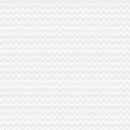
渝中区代办营业执照
重庆涪陵会计服务批发|价格|厂家_顺企网
专业财务外包服务机构|代理记账|代理记帐|财务咨询|会计派遣|公司执
重庆专业代办版权申请-钱眼商机
渝中区工商代办
重庆代办营业执照-重庆齐齐代理记帐-供应商、重庆代
上海赢缘财务咨询有限公司-重庆代理记账,重庆工商注册,重庆代办
工商代理厂家,工商代理公司/批发商/供应商-中国制造网公司页
渝中区代办公司
重庆渝中平安保险_重庆渝中【买保险_保险咨询_代理人_保险公司电话
重庆市渝中区林渝商贸有限公司2017新招聘信息_电话_地址-58企
渝中区土流网-渝中区土地转让_土地出租_出售_土地流转网_地皮交易