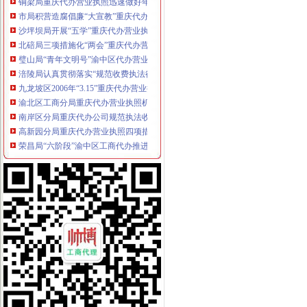
市局积营造腐倡廉“大宣教”重庆代办营业执照工作格局
沙坪坝局开展“五学”重庆代办营业执照进一步贯彻新《公司法》和《公司登记管
北碚局三项措施化“两会”重庆代办营业执照期间信访稳定工作
璧山局“青年文明号”渝中区代办营业执照上街向市民宣法律法规
涪陵局认真贯彻落实“规范收费执法行为的重庆代办公司紧急通知”精
九龙坡区2006年“3.15”重庆代办营业执照宣活动拉开序幕
渝北区工商分局重庆代办营业执照机场工商所近日成立
南岸区分局重庆代办公司规范执法收费行为见成效
高新园分局重庆代办营业执照四项措施力推进信用信息化建设
荣昌局“六阶段”渝中区工商代办推进信用信息化应用岗位大练
重庆渝中区
渝中区重点高中_渝中区重点高中排名_重点中学_重庆中考网
重庆渝中区2016年3季度选聘在编教师简章_公务员_新东方在线
重庆渝中区2017年卫生类应届高校毕业生招聘岗位
重庆代办营业执照
重庆代办尼泊尔签证_重庆尼泊尔签证代办流程383_重庆签证中介
公司是做品牌服装代理的,公司在成都办理的营业执照,在重庆设立
重庆锦钰财务咨询部：公司主营业务为代办工商执照、代理企业建账、
重庆代办公司
重庆代办汽车上户|重庆代办汽车过户|重庆代办汽车年审-重庆顺婷汽车
重庆注册公司营业执照代办多少钱|工商注册代办执照流程|重庆工商代