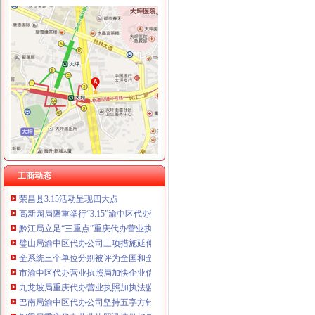
重庆欧氏科技发展有限公司 渝九50万 （进出口权）
工商动态
重庆金品科技有限公司 渝南100万 （进出口权）
渝北局重庆代办公司切实加食品安全监管
重庆盛旗投资咨询有限公司 渝中10万 （工商注册）
江北局四项措施加种子市渝中区代办营业执照场监管保护春耕播种
重庆凯誉网络通信技术工程有限公司渝中分公司 （工商注册）
国家工商总局渝中区工商代办检查组检查大足局行政执法工作
上海兆妩贸易有限公司重庆时代广场分公司 渝中 （工商注册）
九龙坡分局渝中区代办营业执照加案件监督显成效
杭州思锐贸易有限公司重庆分公司 渝中 （工商注册）
巴南局案件质量评查会呈现三“同”渝中区工商代办点
重庆百谷农业开发有限公司 渝中650万 （注册）
璧山局开展劳动力市重庆代办营业执照场秩序专项整
荣昌局渝中区代办营业执照突出重点认真开展农机护农专项理行动
市局领导亲自坐阵12315综合指挥调度中心指挥处理央视“3.15”晚会移转的渝
酉局渝中区代办营业执照以规范求节约 以节约促发展
酉局重庆代办公司隆重纪念3．15活动。
合川局渝中区代办公司形式多样开展3.15主题宣活动
工商动态
荣昌县3.15活动呈现四大点
高新园局隆重举行“3.15”渝中区代办营业执照纪念活动
黔江局立足“三重点”重庆代办营业执照抓好干部教育培训
璧山局渝中区代办公司三项措施延伸注册登记职能方便企业
全系统三个单位分别被评为全国和全市重庆代办公司三八红旗集体
市渝中区代办营业执照局加快企业信用信息联合征信系统开发建设
九龙坡局重庆代办营业执照加执法监督防止执法腐败
巴南局渝中区代办公司坚持五字方针稳步推进3·15系列活动
铜梁局重庆代办营业执照迅速做好年检准备工作