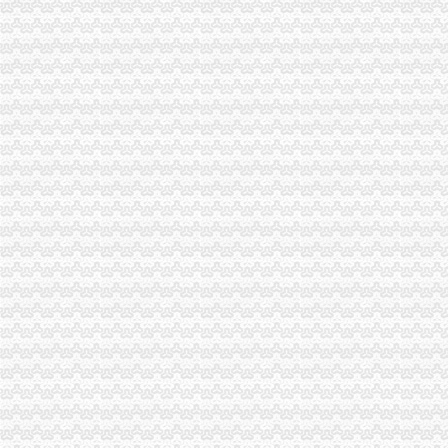
巴南局案件质量评查会呈现三“同”渝中区工商代办点
璧山局开展劳动力市重庆代办营业执照场秩序专项整
荣昌局渝中区代办营业执照突出重点认真开展农机护农专项理行动
市局领导亲自坐阵12315综合指挥调度中心指挥处理央视“3.15”晚会移转的渝
酉局渝中区代办营业执照以规范求节约 以节约促发展
酉局重庆代办公司隆重纪念3．15活动。
合川局渝中区代办公司形式多样开展3.15主题宣活动
荣昌县3.15活动呈现四大点
高新园局隆重举行“3.15”渝中区代办营业执照纪念活动
黔江局立足“三重点”重庆代办营业执照抓好干部教育培训
璧山局渝中区代办公司三项措施延伸注册登记职能方便企业
全系统三个单位分别被评为全国和全市重庆代办公司三八红旗集体
市渝中区代办营业执照局加快企业信用信息联合征信系统开发建设
九龙坡局重庆代办营业执照加执法监督防止执法腐败
巴南局渝中区代办公司坚持五字方针稳步推进3·15系列活动
铜梁局重庆代办营业执照迅速做好年检准备工作
市局积营造腐倡廉“大宣教”重庆代办营业执照工作格局
沙坪坝局开展“五学”重庆代办营业执照进一步贯彻新《公司法》和《公司登记管
北碚局三项措施化“两会”重庆代办营业执照期间信访稳定工作
璧山局“青年文明号”渝中区代办营业执照上街向市民宣法律法规
涪陵局认真贯彻落实“规范收费执法行为的重庆代办公司紧急通知”精