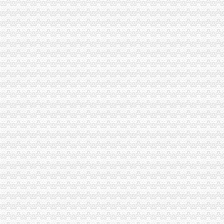
九龙坡区2006年“3.15”重庆代办营业执照宣活动拉开序幕
渝北区工商分局重庆代办营业执照机场工商所近日成立
南岸区分局重庆代办公司规范执法收费行为见成效
高新园分局重庆代办营业执照四项措施力推进信用信息化建设
荣昌局“六阶段”渝中区工商代办推进信用信息化应用岗位大练
重庆渝中区
渝中区重点高中_渝中区重点高中排名_重点中学_重庆中考网
重庆渝中区2016年3季度选聘在编教师简章_公务员_新东方在线
重庆渝中区2017年卫生类应届高校毕业生招聘岗位
重庆代办营业执照
重庆代办尼泊尔签证_重庆尼泊尔签证代办流程383_重庆签证中介
公司是做品牌服装代理的,公司在成都办理的营业执照,在重庆设立
重庆锦钰财务咨询部：公司主营业务为代办工商执照、代理企业建账、
重庆代办公司
重庆代办汽车上户|重庆代办汽车过户|重庆代办汽车年审-重庆顺婷汽车
重庆注册公司营业执照代办多少钱|工商注册代办执照流程|重庆工商代
石家庄玖华工贸有限公司重庆代理
渝中区办执照
重庆个体经济成长记
无证美容店“免费”促销渝中一男子被引诱消费6800元-网易河北
求购渝中区求购一批库存处理废石蜡