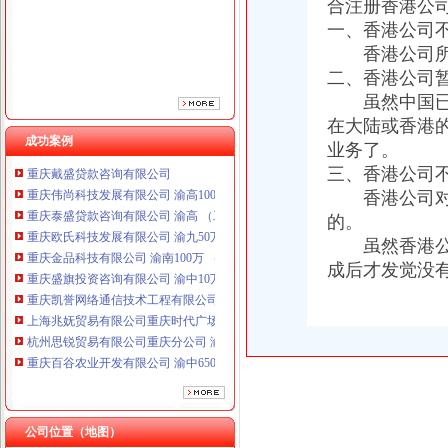
合注册香港公司
一、香港公司
香港公司所开
二、香港公司
虽然中国已经
在大陆或香港
重庆铭博投资咨询有限公司
成功案例
业务了。
重庆戴盛贷款咨询有限公司
三、香港公司
重庆伟尚科技发展有限公司 渝高100万 （工商注册）
香港公司对于
重庆泰盛贷款咨询有限公司 渝高 （工商注册）
的。
重庆欧氏科技发展有限公司 渝九50万 （进出口权）
重庆金品科技有限公司 渝南100万 （进出口权）
虽然香港公司
重庆盛旗投资咨询有限公司 渝中10万 （工商注册）
成后才发觉没
重庆凯誉网络通信技术工程有限公司渝中分公司 （工商注册）
上海兆妩贸易有限公司重庆时代广场分公司 渝中 （工商注册）
杭州思锐贸易有限公司重庆分公司 渝中 （工商注册）
重庆百谷农业开发有限公司 渝中650万 （注册）
重庆铭博投资咨询有限公司
重庆戴盛贷款咨询有限公司
重庆伟尚科技发展有限公司 渝高100万 （工商注册）
重庆泰盛贷款咨询有限公司 渝高 （工商注册）
公司位置（地图）