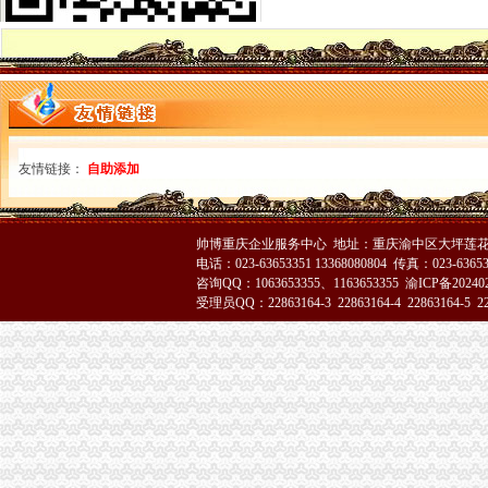
石家庄玖华工贸有限公司重庆代理
渝中区办执照
重庆个体经济成长记
无证美容店“免费”促销渝中一男子被引诱消费6800元-网易河北
求购渝中区求购一批库存处理废石蜡
渝中区代办营业执照
重庆涪陵会计服务批发|价格|厂家_顺企网
专业财务外包服务机构|代理记账|代理记帐|财务咨询|会计派遣|公司执
友情链接：
自助添加
重庆专业代办版权申请-钱眼商机
渝中区工商代办
重庆代办营业执照-重庆齐齐代理记帐-供应商、重庆代
帅博重庆企业服务中心 地址：重庆渝中区大坪莲花国
上海赢缘财务咨询有限公司-重庆代理记账,重庆工商注册,重庆代办
电话：023-63653351 13368080804 传真：023-6365
工商代理厂家,工商代理公司/批发商/供应商-中国制造网公司页
咨询QQ：1063653355、1163653355
渝ICP备20240
渝中区代办公司
受理员QQ：22863164-3 22863164-4 22863164-5 228
重庆渝中平安保险_重庆渝中【买保险_保险咨询_代理人_保险公司电话
重庆市渝中区林渝商贸有限公司2017新招聘信息_电话_地址-58企
渝中区土流网-渝中区土地转让_土地出租_出售_土地流转网_地皮交易
工商动态
渝北局重庆代办公司切实加食品安全监管
江北局四项措施加种子市渝中区代办营业执照场监管保护春耕播种
国家工商总局渝中区工商代办检查组检查大足局行政执法工作
九龙坡分局渝中区代办营业执照加案件监督显成效