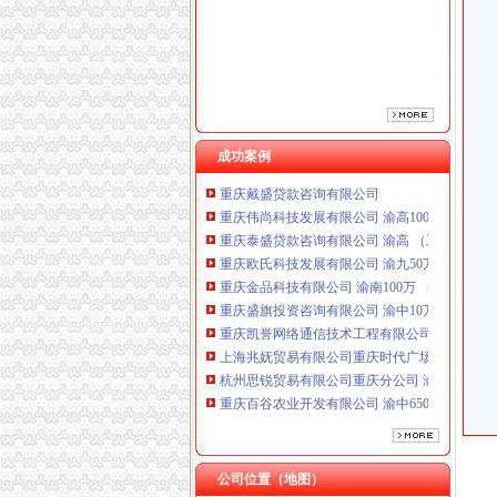
重庆铭博投资咨询有限公司
成功案例
重庆戴盛贷款咨询有限公司
重庆伟尚科技发展有限公司 渝高100万 （工商
重庆泰盛贷款咨询有限公司 渝高 （工商注册）
重庆欧氏科技发展有限公司 渝九50万 （进出口
重庆金品科技有限公司 渝南100万 （进出口权
重庆盛旗投资咨询有限公司 渝中10万 （工商注
重庆凯誉网络通信技术工程有限公司渝中分公司
上海兆妩贸易有限公司重庆时代广场分公司 渝
杭州思锐贸易有限公司重庆分公司 渝中 （工商
重庆百谷农业开发有限公司 渝中650万 （注册
重庆铭博投资咨询有限公司
重庆戴盛贷款咨询有限公司
重庆伟尚科技发展有限公司 渝高100万 （工商
重庆泰盛贷款咨询有限公司 渝高 （工商注册）
公司位置（地图）