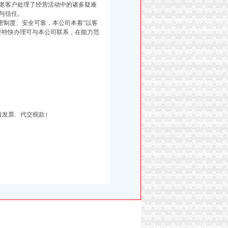
老客户处理了经营活动中的诸多疑难
与信任。
制度、安全可靠，本公司本着“以客
要特快办理可与本公司联系，在能力范
请发票、代交税款）