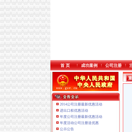
首 页
成功案例
公司注册
2014公司注册最新优惠活动
进出口权优惠活动
年度公司注册最新优惠活动
本站导航
年度活动公司注册送优惠
公示公告