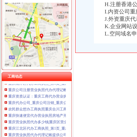
H.注册香港
I.内资公司
J.外资重庆
K.企业网站
L.空间域名
重庆代办营业执照
重庆工商注册,重庆公司注册,重庆工商代办,重庆注册公司,重庆
重庆营业执照遗失,补办流程及所需资料-时空商城交流版-时空网
公司简介_重庆营业执照代办-重庆乐享凯信代理记账有限公司
免费工商咨询代办重庆营业执照重庆注册公司工-重庆58同城
重庆海外公司注册：重庆代办营业执照公司-重庆爱问分类
重庆鑫茂财务管理有限公司|重庆公司代办|重庆代办企业执照|重庆营业
工商动态
重庆南岸区代办工商执照_第1页_重庆论坛_人文_西祠胡同
重庆公司注册营业执照代办代理记帐【今日推荐网-重庆工商/税务/财
重庆资质认证：重庆工商代办营业执照,工商注册公司,房地产开发资
重庆代办公司_重庆公司注销_重庆公司购买_重庆代办营业执照_重庆代
农民群众想办工商执照重庆合川工商部门免费代办
重庆快速便宜代办营业执照房地产开发资质代理记账变更重庆公司注册
重庆营业执照代办多少钱|重庆区营业执照代办|工商执照代办价格|重庆
重庆江北区代办工商执照_第1页_重庆论坛_人文_西祠胡同
重庆营业执照代办代理记账提供公司注册地址
何时领执照-重庆公司注册、重庆代办营业执照、重庆代办公司