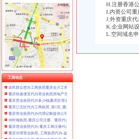
重庆泰盛贷款咨询有限公司 渝高 （工商注册）
H.注册香港
重庆欧氏科技发展有限公司 渝九50万 （进出口权）
重庆代办营业执照
I.内资公司
重庆金品科技有限公司 渝南100万 （进出口权）
重庆营业执照遗失,补办流程及所需资料-时空商城交流版-时空网
J.外资重庆
重庆盛旗投资咨询有限公司 渝中10万 （工商注册）
公司是做品牌服装代理的,公司在成都办理的营业执照,在重庆设立
K.企业网站
重庆凯誉网络通信技术工程有限公司渝中分公司 （工商注册）
重庆锦钰财务咨询部：公司主营业务为代办工商执照、代理企业建账、
L.空间域名
上海兆妩贸易有限公司重庆时代广场分公司 渝中 （工商注册）
免费工商咨询代办重庆营业执照重庆注册公司工-重庆58同城
杭州思锐贸易有限公司重庆分公司 渝中 （工商注册）
重庆海外公司注册：重庆代办营业执照公司-重庆爱问分类
重庆百谷农业开发有限公司 渝中650万 （注册）
重庆鑫茂财务管理有限公司|重庆公司代办|重庆代办企业执照|重庆营业
重庆南岸区代办工商执照_第1页_重庆论坛_人文_西祠胡同
重庆公司注册营业执照代办代理记帐【今日推荐网-重庆工商/税务/财
重庆资质认证：重庆工商代办营业执照,工商注册公司,房地产开发资
重庆代办公司_重庆公司注销_重庆公司购买_重庆代办营业执照_重庆代
工商动态
农民群众想办工商执照重庆合川工商部门免费代办
重庆快速便宜代办营业执照房地产开发资质代理记账变更重庆公司注册
重庆营业执照代办多少钱|重庆区营业执照代办|工商执照代办价格|重庆
重庆江北区代办工商执照_第1页_重庆论坛_人文_西祠胡同
重庆营业执照代办代理记账提供公司注册地址
何时领执照-重庆公司注册、重庆代办营业执照、重庆代办公司
重庆营业执照代办-重庆工商注册代办_沭网
重庆办理营业执照_工商执照代办-益记财务公司_【会计服务】-威海新
重庆**营业执照-重庆**工商执照-重庆代理工商注册重庆工商年检今题网