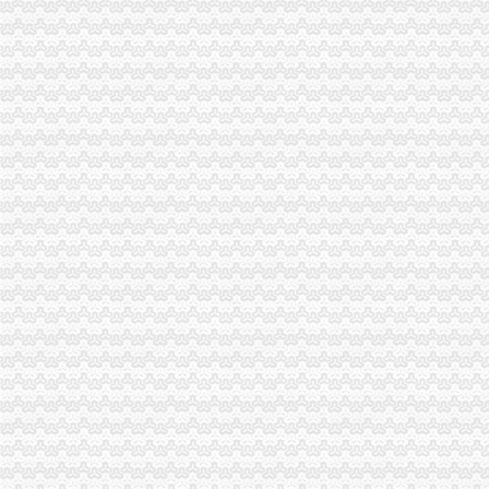
代理注册公司_代办营业执照_工商代办_重庆税务代理__重庆果岭财务
【案例】重庆市营业执照代办_注册公司代理费用-【重庆市携创网】
重庆代理工商执照、资质、验资、消防手续渝盾咨询公司欢迎