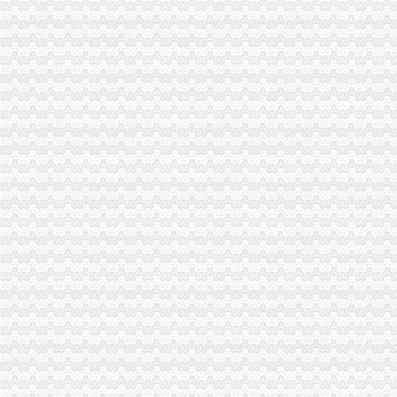
重庆营业执照代办！
重庆营业执照代办哪家价格低-中国菏泽网
工商营业执照代办哪家好营业执照代办-重庆益记财务_【会计服务】
重庆巫山县重庆营业执照代办企业法人申请登记的时限及手续-爱喇叭网
重庆执照代办公司_重庆执照代办公司厂家批发-虎易网
重庆*办新公司注册,重庆*办工商营业执照,重庆*办增资,重庆财税代
重庆黔江区重庆营业执照代办企业名称申请登记的原则-爱喇叭网
重庆执照代办哪家好_代办营业执照-益记财务公司_【会计服务】-威海
重庆营业执照代办找渝盾工商咨询
重庆工商注册|营业执照代办|重庆个体工商户营业执照注销|地址变更|代
重庆市高兴区代办营业执照哪家便宜_【公司注册服务】
执照代办_重庆各行业工商营业执照代办|各类许可证代办——免费咨询
办理营业执照问题_重庆市公开信箱
重庆政全工商咨询有限公司-重庆公司注册|工商代办公司|房地产开发资
税务报到-重庆代办营业执照,重庆工商代办,重庆注册公司,重
1120_重庆代办工商执照|重庆代办公司注册|重庆财务代帐|重庆财务咨
重庆营业执照代办哪个比较好-中华机械网
重庆城口县代办营业执照_百度_知道_中心√-古城美食--Poweredby
为什么要选择重庆冠晨工商代办营业执照？-主营项目-重庆冠晨工商咨
渝北代办营业执照【渝盾】值得信赖】厂家,价格,图片_重庆渝盾
百盛财税|重庆工商代办|重庆代理记账|代办营业执照|税务代理|工商注册