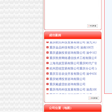
重庆铭博投资咨询有限公司
重庆戴盛贷款咨询有限公司
重庆伟尚科技发展有限公司 渝高100万 （工商
重庆泰盛贷款咨询有限公司 渝高 （工商注册）
成功案例
重庆欧氏科技发展有限公司 渝九50万 （进出口
工商动态
重庆金品科技有限公司 渝南100万 （进出口权
梁平局重拳整校园周边环境为新学期营造良好
重庆盛旗投资咨询有限公司 渝中10万 （工商注
璧山局拟从三个步骤积开展“3.15”重庆代办营
重庆凯誉网络通信技术工程有限公司渝中分公司
渝北局重庆代办公司工商登记窗口获区行政大
上海兆妩贸易有限公司重庆时代广场分公司 渝
高新园局渝中区工商代办三项措施化节后烟花
杭州思锐贸易有限公司重庆分公司 渝中 （工商
永川局“六紧扣六注重”重庆代办公司早安排早部署
重庆百谷农业开发有限公司 渝中650万 （注册
梁平局突出五“点”渝中区工商代办切实整农村
重庆铭博投资咨询有限公司
市重庆代办公司局办公室四大措施推进信访工
重庆戴盛贷款咨询有限公司
巴南局认真抓好新《公司法》的渝中区工商代
重庆伟尚科技发展有限公司 渝高100万 （工商
江北局四项措施加种子市渝中区代办营业执照
重庆泰盛贷款咨询有限公司 渝高 （工商注册）
国家工商总局渝中区工商代办检查组检查大足
重庆欧氏科技发展有限公司 渝九50万 （进出口
市渝中区代办公司委市领导对全市工商行政管
重庆金品科技有限公司 渝南100万 （进出口权
潼南局双江所通过市重庆代办营业执照级精文
重庆盛旗投资咨询有限公司 渝中10万 （工商注
公司位置（地图）
全市渝中区代办公司工商系统基层建设工作呈
重庆凯誉网络通信技术工程有限公司渝中分公司