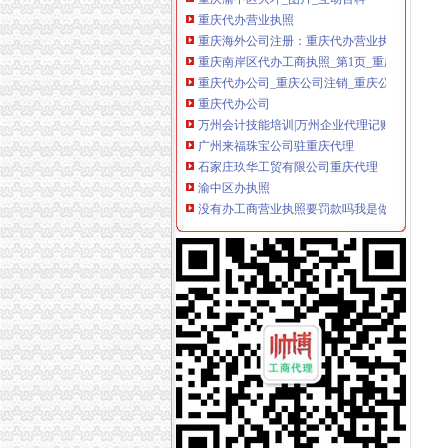
重庆代办营业执照
重庆海外公司注册：重庆代办营业执照公司-重
重庆南岸区代办工商执照_第1页_重庆论坛_人
重庆代办公司_重庆公司注销_重庆公司购买_重
重庆代办公司
万州会计技能培训|万州企业代理记账|万州财务
广州来福珠宝公司驻重庆代理
石家庄玖华工贸有限公司重庆代理
渝中区办执照
没有办工商营业执照要罚款吗我是做童装生意的,
求购渝中区求购一批库存处理废石蜡
新报道-重庆日报网
渝中区代办营业执照
仙桃会计服务批发|价格|厂家_顺企网
在渝中区找代办营业执照的,能的回个_重庆_天
【关于我们】-中共重庆市渝北区委史研究室渝
渝中区工商代办
重庆九龙坡区公司注册代理记账到哪里？重庆
工商代理厂家,工商代理公司/批发商/供应商-中
重庆市渝中区利口美食品有限公司【工商信息_
渝中区代办公司
招代理㊣重庆市渝中区misszhang面膜_云同盟