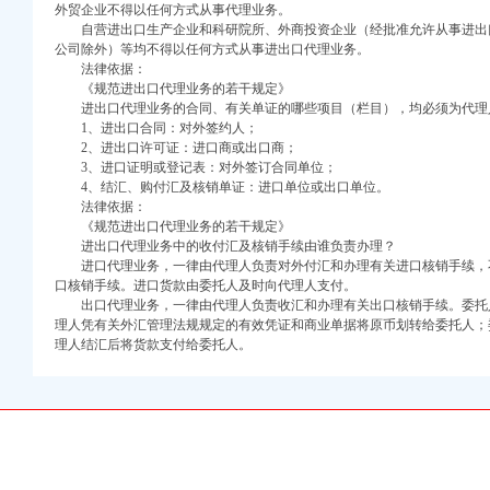
外贸企业不得以任何方式从事代理业务。
自营进出口生产企业和科研院所、外商投资企业（经批准允许从事进出
公司除外）等均不得以任何方式从事进出口代理业务。
法律依据：
《规范进出口代理业务的若干规定》
进出口代理业务的合同、有关单证的哪些项目（栏目），均必须为代理
注册）
1、进出口合同：对外签约人；
2、进出口许可证：进口商或出口商；
权）
3、进口证明或登记表：对外签订合同单位；
）
4、结汇、购付汇及核销单证：进口单位或出口单位。
的重庆代办营业执照学习环境
法律依据：
册）
业执照活动
《规范进出口代理业务的若干规定》
 （工商注册）
厅综合考核第一名
进出口代理业务中的收付汇及核销手续由谁负责办理？
中 （工商注册）
进口代理业务，一律由代理人负责对外付汇和办理有关进口核销手续，
竹监管
注册）
口核销手续。进口货款由委托人及时向代理人支付。
3·15年主题活动
）
出口代理业务，一律由代理人负责收汇和办理有关出口核销手续。委托
食品市场
理人凭有关外汇管理法规规定的有效凭证和商业单据将原币划转给委托人；
作
理人结汇后将货款支付给委托人。
办贯彻实施
注册）
场监管保护春耕播种
局行政执法工作
权）
理工作作出重要批示
）
明单位复评
册）
现五大点
 （工商注册）