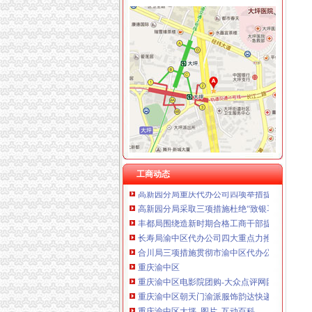
云局六项举措维护青蒿收购市重庆代办营业执
上海兆妩贸易有限公司重庆时代广场分公司 渝
九龙坡分局渝中区代办营业执照加案件监督显
杭州思锐贸易有限公司重庆分公司 渝中 （工商
长寿区个协积开展五项服务提升协会凝聚力
重庆百谷农业开发有限公司 渝中650万 （注册
湖北省工商局刘贤木局长率队到市渝中区工商
江北局认真做好“六一”渝中区代办公司儿童节
渝中局重庆代办公司加儿童食品用品专项整
经开园局重庆代办营业执照四项措施开展合同
璧山局“三个一”重庆代办公司工程开展个体营
荣昌县昌元工商所"以论促练"再掀大练活动高潮
双桥区人大全体领导到工商分局重庆代办营业
巴南局重庆代办公司积推进主义新农村建设
潼南局重庆代办营业执照立足三点化风廉正建
工商动态
高新园分局重庆代办公司四项举措提高政务信
高新园分局采取三项措施杜绝“致银耳”重庆代
丰都局围绕造新时期合格工商干部提出“十问”
长寿局渝中区代办公司四大重点力推进风廉政
合川局三项措施贯彻市渝中区代办公司局风廉
重庆渝中区
重庆渝中区电影院团购-大众点评网团购
重庆渝中区朝天门渝派服饰韵达快递公司电话
重庆渝中区大坪_图片_互动百科