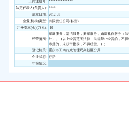
工商注册号:
**************
法定代表人(负责人):
****
权）
成立日期:
2012-03
）
企业(机构)类型:
有限责任公司(私营)
册）
注册资本(金)(万元):
10
 （工商注册）
家庭服务，清洁服务，搬家服务，婚庆礼仪服务（法
中 （工商注册）
经营范围:
外）。（以上经营范围法律、法规禁止经营的，不得
注册）
审批的，未获审批前，不得经营。）;
）
登记机关:
重庆市工商行政管理局高新区分局
企业状态:
存活
年检情况:
注册）
权）
）
册）
 （工商注册）
中 （工商注册）
注册）
）