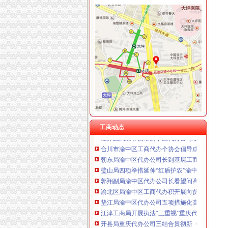
工商动态
渝中局渝中区代办公司三项措施作好洪崖洞片
长寿区个协积开展五项服务提升协会凝聚力
潼南局重庆代办营业执照立足三点化风廉正建
大渡口局渝中区代办公司六条措施创建节约型
渝北局重庆代办公司工商登记窗口获区行政大
市局选送的渝中区工商代办小品《除夕之》在
永川局重庆代办营业执照突出三个重点配合财
奉节局采取五项措施加农资市重庆代办公司场
工商动态
经开园局加节日市渝中区代办公司场监管
合川市渝中区工商代办个协会倡导成立贫困救
朝东局渝中区代办公司长到基层工商所问干部
璧山局四项举措延伸“红盾护农”渝中区工商代
郭翔副局渝中区代办公司长看望问高新区工商
渝北区局渝中区工商代办积开展向贫困群众送
垫江局渝中区代办公司五项措施化高危行业监
江津工商局开展执法“三重视”重庆代办公司活动
开县局重庆代办公司三结合贯彻新《公司法》
大渡口局重庆代办公司进一步加执法质量管理