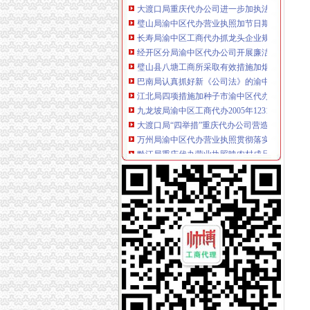
璧山局渝中区代办营业执照加节日期间商标专
长寿局渝中区工商代办抓龙头企业规范农资管
经开区分局渝中区代办公司开展廉洁自律止奢
璧山县八塘工商所采取有效措施加烟花竹管理
巴南局认真抓好新《公司法》的渝中区工商代
江北局四项措施加种子市渝中区代办营业执照
九龙坡局渝中区工商代办2005年12315维权工
大渡口局“四举措”重庆代办公司营造和谐执法
万州局渝中区代办营业执照贯彻落实十六届六
黔江局重庆代办营业执照映农村成品油无照经
忠县局五送信息拓宽农村经济发展“软通道”渝
全市渝中区代办公司工商系统推出广告等级长
重庆渝中区
重庆渝中区快捷酒店-云知
重庆渝中区旅游线路
重庆渝中区办资格证-Polyvore
重庆代办营业执照
重庆公司注册-代办公司注册-代办营业执照-网上1
外地营业执照怎么在重庆购买社保？_问吧_向
51代账网络服务平台-我要代账|重庆51代账|重
重庆代办公司