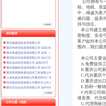
公司拥有可一
税、地税、质
中，竭诚为客
难问题，提高
持与信任。
本公司建立规
成功案例
重庆铭博投资咨询有限公司
密制度、安全
重庆戴盛贷款咨询有限公司
客户如对本公
重庆伟尚科技发展有限公司 渝高100万 （工商注册）
围内，我们愿
重庆泰盛贷款咨询有限公司 渝高 （工商注册）
重庆欧氏科技发展有限公司 渝九50万 （进出口权）
本公司主要业
重庆金品科技有限公司 渝南100万 （进出口权）
A.免费提供
重庆盛旗投资咨询有限公司 渝中10万 （工商注册）
重庆凯誉网络通信技术工程有限公司渝中分公司 （工商注册）
B.重庆公司
上海兆妩贸易有限公司重庆时代广场分公司 渝中 （工商注册）
C.代办重庆
杭州思锐贸易有限公司重庆分公司 渝中 （工商注册）
D.重庆进出
重庆百谷农业开发有限公司 渝中650万 （注册）
E.协助一般
重庆铭博投资咨询有限公司
F.内资公司
重庆戴盛贷款咨询有限公司
请发票、代交
重庆伟尚科技发展有限公司 渝高100万 （工商注册）
公司位置（地图）
G.代理商标
重庆泰盛贷款咨询有限公司 渝高 （工商注册）