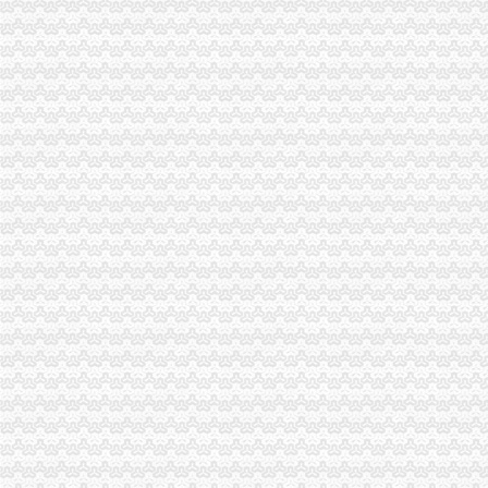
【案例】重庆市营业执照代办_注册公司代理费用-【重庆市携创网】
重庆代理工商执照、资质、验资、消防手续渝盾咨询公司欢迎