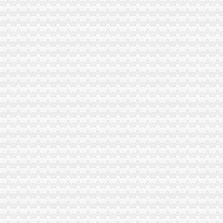
重庆营业执照代办哪家价格低-中国菏泽网
工商营业执照代办哪家好营业执照代办-重庆益记财务_【会计服务】
重庆巫山县重庆营业执照代办企业法人申请登记的时限及手续-爱喇叭网
重庆执照代办公司_重庆执照代办公司厂家批发-虎易网
重庆*办新公司注册,重庆*办工商营业执照,重庆*办增资,重庆财税代
重庆黔江区重庆营业执照代办企业名称申请登记的原则-爱喇叭网
重庆执照代办哪家好_代办营业执照-益记财务公司_【会计服务】-威海
重庆营业执照代办找渝盾工商咨询
重庆工商注册|营业执照代办|重庆个体工商户营业执照注销|地址变更|代
重庆市高兴区代办营业执照哪家便宜_【公司注册服务】
执照代办_重庆各行业工商营业执照代办|各类许可证代办——免费咨询
办理营业执照问题_重庆市公开信箱
重庆政全工商咨询有限公司-重庆公司注册|工商代办公司|房地产开发资
税务报到-重庆代办营业执照,重庆工商代办,重庆注册公司,重
1120_重庆代办工商执照|重庆代办公司注册|重庆财务代帐|重庆财务咨
重庆营业执照代办哪个比较好-中华机械网
重庆城口县代办营业执照_百度_知道_中心√-古城美食--Poweredby
为什么要选择重庆冠晨工商代办营业执照？-主营项目-重庆冠晨工商咨
渝北代办营业执照【渝盾】值得信赖】厂家,价格,图片_重庆渝盾
百盛财税|重庆工商代办|重庆代理记账|代办营业执照|税务代理|工商注册
代理注册公司_代办营业执照_工商代办_重庆税务代理__重庆果岭财务