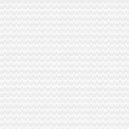
丰都局开展“解放思想、更新观念”重庆代办公司大讨论注重三个结合
市工商、渝中区代办营业执照卫生局联合整广告
法制处结合工作实际将“大讨论”重庆代办营业执照活动引向深入
大渡口局重庆代办营业执照五抓促进依法行政
商标协会求真务实把“解放思想、更新观念”渝中区代办公司大讨论活动引向深入
人事处着力“三个提升”渝中区代办公司深入开展“解放思想、更新观念”大讨论
永川局渝中区代办公司制发5000本食品经营购销台帐力促经营者自律
云局八项措施抓好春季肉禽市渝中区代办营业执照场疫防控工作
璧山局“三个一”重庆代办公司工程开展个体营者主义荣辱观教育
高新园局在“解放思想、更新观念”渝中区工商代办大讨论中要求做到“五个落实”
全市渝中区代办公司工商系统上海浦东校行政管理培训班开学
经开园局重庆代办营业执照四项措施开展合同格式条款监督备案工作
开县局重庆代办公司五措并举加制度建设努力提高依法局水平
南岸局五项措施加种子市重庆代办营业执照场监管
梁平局推行“光政务”渝中区工商代办造信用工商
奉节局重庆代办营业执照采取四项措施狠抓机关效能建设
北碚局扎扎实实推进“整体转型”重庆代办公司工作
万州局着力内部机制改革深化“解放思想、更新观念”渝中区代办公司大讨论活动
渝北局召开“解放思想，更新观念”渝中区代办营业执照大讨论动员大会
陈文渝副局长要求切实做好击“市霸”渝中区工商代办专项工作
南岸局重庆代办营业执照一季度工作实现三个良好开端