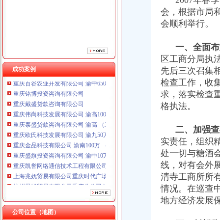
2007年春
会，根据市局
会顺利举行。
一、全面布
区工商分局执
成功案例
先后三次召集
检查工作，收
重庆铭博投资咨询有限公司
求，落实检查
重庆戴盛贷款咨询有限公司
格执法。
重庆伟尚科技发展有限公司 渝高100万 （工商注册）
重庆泰盛贷款咨询有限公司 渝高 （工商注册）
重庆欧氏科技发展有限公司 渝九50万 （进出口权）
二、加强查
重庆金品科技有限公司 渝南100万 （进出口权）
实责任，组织
重庆盛旗投资咨询有限公司 渝中10万 （工商注册）
处一切与糖酒
重庆凯誉网络通信技术工程有限公司渝中分公司 （工商注册）
线，对有会外
上海兆妩贸易有限公司重庆时代广场分公司 渝中 （工商注册）
清寺工商所所
杭州思锐贸易有限公司重庆分公司 渝中 （工商注册）
情况。在巡查
重庆百谷农业开发有限公司 渝中650万 （注册）
重庆铭博投资咨询有限公司
地方经济发展
重庆戴盛贷款咨询有限公司
公司位置（地图）
重庆伟尚科技发展有限公司 渝高100万 （工商注册）