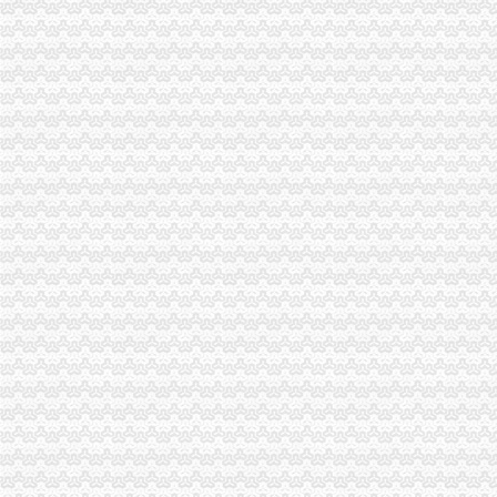
巴南局突出四抓开展《依法“霸条”重庆代办公司》系列电视活动
开县局渝中区代办营业执照建设主义新农村坚持四个互动
全市渝中区工商代办个协协系统立足职能积开展大讨论
梁平县工商消委维权助农保春耕
高新区局重庆代办营业执照三措并举继续加无照经营整工作
秀山局“四加”渝中区代办营业执照狠抓政务信息工作
重庆市渝中区代办营业执照水运市场监管专题调研全面启动
渝北局结合“荣辱观”渝中区工商代办教育认真开展好大讨论
合川局重庆代办公司在大讨论中坚持三个结合全面推进工商工作
工商动态
九龙坡局渝中区代办营业执照着力构筑无照经营预防体系
梁平局重拳整校园周边环境为新学期营造良好的重庆代办营业执照学习环境
璧山局拟从三个步骤积开展“3.15”重庆代办营业执照活动
渝北局重庆代办公司工商登记窗口获区行政大厅综合考核第一名
高新园局渝中区工商代办三项措施化节后烟花竹监管
巫溪局重庆代办公司认真贯彻落实就业再就业优惠政策
涪陵局重庆代办公司出台五条措施全面推进工商所网络监管平台整体转型
永川局重庆代办营业执照突出三个重点配合财政启用新版票据
云局重庆代办公司推行预约服务畅通绿通道
永川局“六紧扣六注重”重庆代办公司早安排早部署3·15年主题活动
梁平局突出五“点”渝中区工商代办切实整农村食品市场