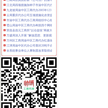
江北局四项措施加种子市渝中区代办营业执照场监管保护春耕播种
九龙坡局渝中区工商代办2005年12315维权工作取得成效
云局重庆代办公司五项措施化农资监管取得实效
市渝中区工商代办工商局组织中心组学习会
璧山局渝中区工商代办构筑四个网络化效能监察
荣昌县昌元工商所"以论促练"再掀大练活动高潮
万盛局深入开展 “解放思想、更新观念”重庆代办营业执照大讨论
万州区工商局渝中区工商代办红盾保春耕成效明显
江津局渝中区代办公司查封20吨不合格化肥
全系统事业单位人事制度改革取得成效
组织人事处顺利完成1765名考生的渝中区代办营业执照公务员报名工作
开县局四措并举着力构建猪肉市渝中区代办公司场长效监管机制
奉节局渝中区工商代办采取三项措施加保密工作
垫江局“四落实”渝中区工商代办巩固校园周边整成果
渝中局渝中区代办公司与学校共筑食品安全防护墙
丰都局开展“解放思想、更新观念”重庆代办公司大讨论注重三个结合
市工商、渝中区代办营业执照卫生局联合整广告
法制处结合工作实际将“大讨论”重庆代办营业执照活动引向深入
大渡口局重庆代办营业执照五抓促进依法行政
商标协会求真务实把“解放思想、更新观念”渝中区代办公司大讨论活动引向深入
人事处着力“三个提升”渝中区代办公司深入开展“解放思想、更新观念”大讨论
永川局渝中区代办公司制发5000本食品经营购销台帐力促经营者自律