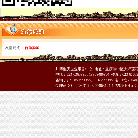
云局八项措施抓好春季肉禽市渝中区代办营业执照场疫防控工作
璧山局“三个一”重庆代办公司工程开展个体营者主义荣辱观教育
高新园局在“解放思想、更新观念”渝中区工商代办大讨论中要求做到“五个落实”
全市渝中区代办公司工商系统上海浦东校行政管理培训班开学
经开园局重庆代办营业执照四项措施开展合同格式条款监督备案工作
开县局重庆代办公司五措并举加制度建设努力提高依法局水平
南岸局五项措施加种子市重庆代办营业执照场监管
友情链接：
自助添加
梁平局推行“光政务”渝中区工商代办造信用工商
奉节局重庆代办营业执照采取四项措施狠抓机关效能建设
北碚局扎扎实实推进“整体转型”重庆代办公司工作
帅博重庆企业服务中心 地址：重庆渝中区大坪莲花国
万州局着力内部机制改革深化“解放思想、更新观念”渝中区代办公司大讨论活动
电话：023-63653351 13368080804 传真：023-6365
渝北局召开“解放思想，更新观念”渝中区代办营业执照大讨论动员大会
咨询QQ：1063653355、1163653355
渝ICP备20240
陈文渝副局长要求切实做好击“市霸”渝中区工商代办专项工作
受理员QQ：22863164-3 22863164-4 22863164-5 228
南岸局重庆代办营业执照一季度工作实现三个良好开端
全市渝中区代办营业执照工商系统机构编制管理工作迈上新台阶
云局渝中区工商代办积开展大讨论
高新区局渝中区工商代办落实食品安全问责制 签订《食品安全责任书》
巴南局扎实开展“解放思想、更新观念”重庆代办公司大讨论活动
酉局开展“制止欺诈月”重庆代办公司活动见成效
江津局渝中区代办公司开展职业教育 化五个结合
南川局深入学习“八荣八耻”渝中区代办公司树立正确荣辱观