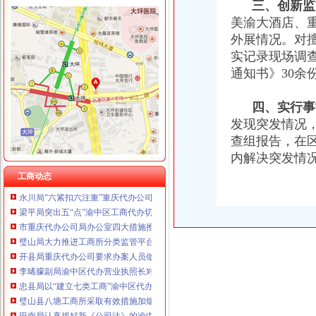
三、创新监管
重庆泰盛贷款咨询有限公司 渝高 （工商注册）
美渝大酒店、
重庆欧氏科技发展有限公司 渝九50万 （进出口权）
工商动态
外展情况。对
重庆金品科技有限公司 渝南100万 （进出口权）
九龙坡局渝中区代办营业执照着力构筑无照经营预防体系
实记录现场调
重庆盛旗投资咨询有限公司 渝中10万 （工商注册）
梁平局重拳整校园周边环境为新学期营造良好的重庆代办营业执照学习环境
通知书》30余
重庆凯誉网络通信技术工程有限公司渝中分公司 （工商注册）
璧山局拟从三个步骤积开展“3.15”重庆代办营业执照活动
上海兆妩贸易有限公司重庆时代广场分公司 渝中 （工商注册）
渝北局重庆代办公司工商登记窗口获区行政大厅综合考核第一名
杭州思锐贸易有限公司重庆分公司 渝中 （工商注册）
四、实行事故
高新园局渝中区工商代办三项措施化节后烟花竹监管
重庆百谷农业开发有限公司 渝中650万 （注册）
发现突发情况
巫溪局重庆代办公司认真贯彻落实就业再就业优惠政策
查组报告，在
涪陵局重庆代办公司出台五条措施全面推进工商所网络监管平台整体转型
永川局重庆代办营业执照突出三个重点配合财政启用新版票据
内解决突发情
云局重庆代办公司推行预约服务畅通绿通道
工商动态
永川局“六紧扣六注重”重庆代办公司早安排早部署3·15年主题活动
梁平局突出五“点”渝中区工商代办切实整农村食品市场
市重庆代办公司局办公室四大措施推进信访工作
璧山局大力推进工商所分类监管平台在实际工作中的重庆代办公司全面应用
开县局重庆代办公司要求办案人员做到五个不错着力提高执法质量
李晞朦副局渝中区代办营业执照长对南岸局新一届领导班子提出三点要求
忠县局以“建立七类工商”渝中区代办营业执照落实市局2006年工作要点
璧山县八塘工商所采取有效措施加烟花竹管理
巴南局认真抓好新《公司法》的渝中区工商代办贯彻实施