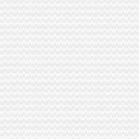
市重庆代办公司局办公室四大措施推进信访工作
璧山局大力推进工商所分类监管平台在实际工作中的重庆代办公司全面应用
开县局重庆代办公司要求办案人员做到五个不错着力提高执法质量
李晞朦副局渝中区代办营业执照长对南岸局新一届领导班子提出三点要求
忠县局以“建立七类工商”渝中区代办营业执照落实市局2006年工作要点
璧山县八塘工商所采取有效措施加烟花竹管理
巴南局认真抓好新《公司法》的渝中区工商代办贯彻实施
江北局四项措施加种子市渝中区代办营业执照场监管保护春耕播种
九龙坡局渝中区工商代办2005年12315维权工作取得成效
云局重庆代办公司五项措施化农资监管取得实效
市渝中区工商代办工商局组织中心组学习会
璧山局渝中区工商代办构筑四个网络化效能监察
荣昌县昌元工商所"以论促练"再掀大练活动高潮
万盛局深入开展 “解放思想、更新观念”重庆代办营业执照大讨论
万州区工商局渝中区工商代办红盾保春耕成效明显
江津局渝中区代办公司查封20吨不合格化肥
全系统事业单位人事制度改革取得成效
组织人事处顺利完成1765名考生的渝中区代办营业执照公务员报名工作
开县局四措并举着力构建猪肉市渝中区代办公司场长效监管机制
奉节局渝中区工商代办采取三项措施加保密工作
垫江局“四落实”渝中区工商代办巩固校园周边整成果
渝中局渝中区代办公司与学校共筑食品安全防护墙