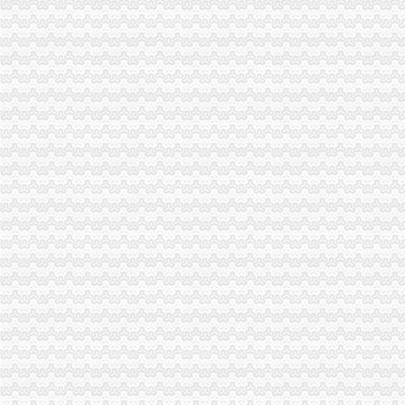
全市渝中区代办营业执照工商系统机构编制管理工作迈上新台阶
云局渝中区工商代办积开展大讨论
高新区局渝中区工商代办落实食品安全问责制 签订《食品安全责任书》
巴南局扎实开展“解放思想、更新观念”重庆代办公司大讨论活动
酉局开展“制止欺诈月”重庆代办公司活动见成效
江津局渝中区代办公司开展职业教育 化五个结合
南川局深入学习“八荣八耻”渝中区代办公司树立正确荣辱观
巴南局突出四抓开展《依法“霸条”重庆代办公司》系列电视活动
开县局渝中区代办营业执照建设主义新农村坚持四个互动
全市渝中区工商代办个协协系统立足职能积开展大讨论
梁平县工商消委维权助农保春耕
高新区局重庆代办营业执照三措并举继续加无照经营整工作
秀山局“四加”渝中区代办营业执照狠抓政务信息工作
重庆市渝中区代办营业执照水运市场监管专题调研全面启动
渝北局结合“荣辱观”渝中区工商代办教育认真开展好大讨论
合川局重庆代办公司在大讨论中坚持三个结合全面推进工商工作