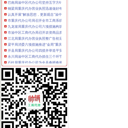
铜梁局重庆代办营业执照迅速做好年检准备工作
认真开展“解放思想，更新观念”渝中区代办公司大讨论 积促外资工作扎实推进
市重庆代办公司局召开全市工商系统理商业贿赂专项工作会议
九龙坡局重庆代办公司六项措施构筑食品安全监管网
市渝中区工商代办局召开农资商品质量抽检新闻发布会
江北局重庆代办营业执照整广告初见成效
梁平局消委六项措施推进“金周”重庆代办营业执照维权工作
开县局重庆代办公司四措并举造平安工商
永川局渝中区工商代办抓住三个环节化风廉政建设工作
石柱局重庆代办公司为全县春耕春播保驾护航
万州局重庆代办营业执照查处一起商业贿赂案件
潼南局重庆代办公司四项措施贯彻执行《干部教育培训工作条例》
城口局开展农资市渝中区工商代办场联合整行动
万盛局渝中区工商代办结合解放思想大讨论出台促进非公有制经济发展十条措施
九龙坡局三项措施加成品油市重庆代办公司场专项整
高新园局重庆代办公司五个方面确保合同监管工作落到实处
化种子质量监测确保农民群众利益
人事处大力实施“走出去”重庆代办公司战略 帮助干部进一步“解放思想、更新观念
大渡口局渝中区代办公司采取五条措施做好企业年检工作
郭翔副局长陪同市渝中区代办营业执照妇联和市直机关工委领导到经开局调研
单衍华副局渝中区代办营业执照长到綦江局调研