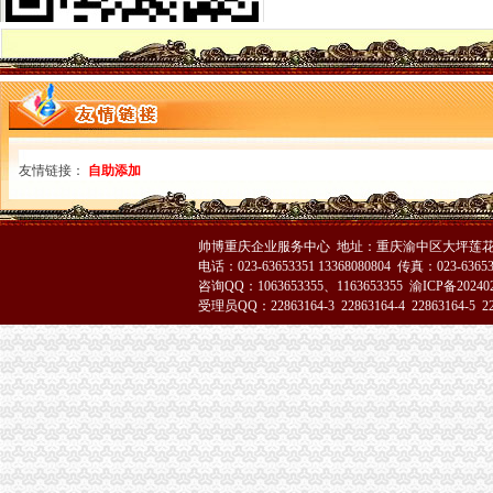
赴福建省挂职锻炼干部工作进展顺利
市局团总支积筹备“五·四”重庆代办公司青年节野外拓展训练活动
高新区局以开拓创新的渝中区工商代办工作思路积索执法监管新领域
九龙坡局渝中区代办营业执照开展印刷行业专项检查
梁平局重庆代办营业执照精心组织垄断专项执法工作
长寿局重庆代办营业执照加内部制约预防商业贿赂
梁平局渝中区工商代办四项措施发展个经济
璧山局重庆代办公司五措施全力推进理商业贿赂
友情链接：
自助添加
秀山局重庆代办营业执照八项措施推进主义新农村建设
九龙坡局渝中区工商代办开展制止欺诈月活动见成效
渝北局渝中区代办公司成功调解房屋购销纠纷
帅博重庆企业服务中心 地址：重庆渝中区大坪莲花国
北碚局渝中区工商代办顺利完成岗位大练——自练自考
电话：023-63653351 13368080804 传真：023-6365
开县局重庆代办营业执照四项措施力求提高办公室工作水平
咨询QQ：1063653355、1163653355
渝ICP备20240
受理员QQ：22863164-3 22863164-4 22863164-5 228
单衍华副局重庆代办公司长对规范发展农村经纪人提出四点意见
南川局继续深化“走近企业”渝中区代办公司活动
丰都局渝中区工商代办风廉政建设着力解决七类突出问题
垫江局渝中区工商代办坪山工商所加高危行业监管取得成效
市渝中区工商代办局召开农资商品质量抽检新闻发布会
万州区个协会实施“1234”渝中区代办营业执照活动努力提升协会形象
重庆市重庆代办营业执照广告违法率下降至7.6个百分点
市重庆代办营业执照局年检准备充分工作进展顺利
铜梁局重庆代办公司四项措施加财务管理