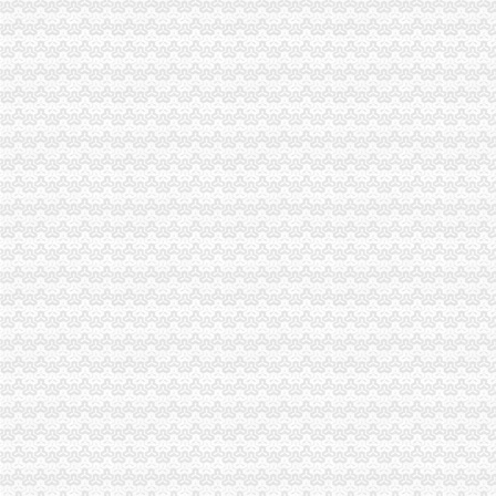
九龙坡局三项措施加成品油市重庆代办公司场专项整
高新园局重庆代办公司五个方面确保合同监管工作落到实处
化种子质量监测确保农民群众利益
人事处大力实施“走出去”重庆代办公司战略 帮助干部进一步“解放思想、更新观念
大渡口局渝中区代办公司采取五条措施做好企业年检工作
郭翔副局长陪同市渝中区代办营业执照妇联和市直机关工委领导到经开局调研
单衍华副局渝中区代办营业执照长到綦江局调研
赴福建省挂职锻炼干部工作进展顺利
市局团总支积筹备“五·四”重庆代办公司青年节野外拓展训练活动
高新区局以开拓创新的渝中区工商代办工作思路积索执法监管新领域
九龙坡局渝中区代办营业执照开展印刷行业专项检查
梁平局重庆代办营业执照精心组织垄断专项执法工作
长寿局重庆代办营业执照加内部制约预防商业贿赂
梁平局渝中区工商代办四项措施发展个经济
璧山局重庆代办公司五措施全力推进理商业贿赂
秀山局重庆代办营业执照八项措施推进主义新农村建设
九龙坡局渝中区工商代办开展制止欺诈月活动见成效
渝北局渝中区代办公司成功调解房屋购销纠纷
北碚局渝中区工商代办顺利完成岗位大练——自练自考
开县局重庆代办营业执照四项措施力求提高办公室工作水平
单衍华副局重庆代办公司长对规范发展农村经纪人提出四点意见
南川局继续深化“走近企业”渝中区代办公司活动