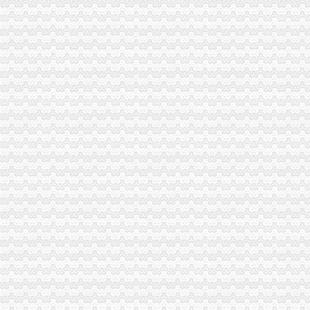
丰都局渝中区工商代办风廉政建设着力解决七类突出问题
垫江局渝中区工商代办坪山工商所加高危行业监管取得成效
市渝中区工商代办局召开农资商品质量抽检新闻发布会
万州区个协会实施“1234”渝中区代办营业执照活动努力提升协会形象
重庆市重庆代办营业执照广告违法率下降至7.6个百分点
市重庆代办营业执照局年检准备充分工作进展顺利
铜梁局重庆代办公司四项措施加财务管理
城口县工商局注册窗口连续获“流动红旗”渝中区代办公司窗口称号
沙区局渝中区工商代办大力整大学城校园周边环境
周朝东局长、重庆代办营业执照郭翔副局长到高新园分局检查指导工作
北碚局重庆代办公司加大力度切实规范户外广告发布行为
巴南局渝中区代办营业执照认真部署扎实开展食品安全监管工作
秀山局重庆代办公司凤凰山所化企业年检工作
我市渝中区代办公司一季度广告业平稳发展
市渝中区代办公司局召开全市工商系统理商业贿赂专项工作会议