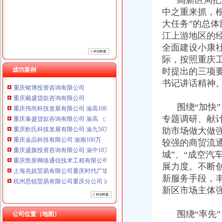
高新区局把深
中之重来抓，
大任务”的总
江上游地区的
全面建设小康社
际，按照重庆工
成功案例
时提出的三项要
重庆铭博投资咨询有限公司
书记讲话精神
重庆戴盛贷款咨询有限公司
重庆伟尚科技发展有限公司 渝高100万 （工商注册）
围绕“加快”
重庆泰盛贷款咨询有限公司 渝高 （工商注册）
专题调研、献
重庆欧氏科技发展有限公司 渝九50万 （进出口权）
助市场做大做
重庆金品科技有限公司 渝南100万 （进出口权）
较强的商贸流通
重庆盛旗投资咨询有限公司 渝中10万 （工商注册）
重庆凯誉网络通信技术工程有限公司渝中分公司 （工商注册）
城”、“成空汽
上海兆妩贸易有限公司重庆时代广场分公司 渝中 （工商注册）
展力度。不断
杭州思锐贸易有限公司重庆分公司 渝中 （工商注册）
新服务手段，
重庆百谷农业开发有限公司 渝中650万 （注册）
新区市场主体
重庆铭博投资咨询有限公司
重庆戴盛贷款咨询有限公司
围绕“率先”
公司位置（地图）
重庆伟尚科技发展有限公司 渝高100万 （工商注册）