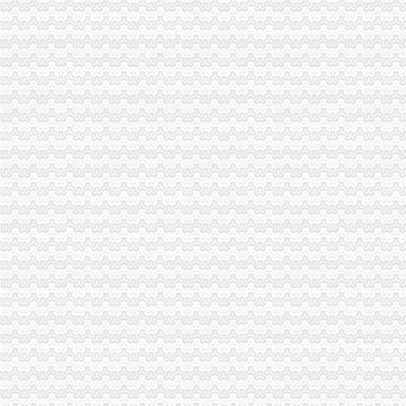
城口县工商局注册窗口连续获“流动红旗”渝中区代办公司窗口称号
沙区局渝中区工商代办大力整大学城校园周边环境
周朝东局长、重庆代办营业执照郭翔副局长到高新园分局检查指导工作
北碚局重庆代办公司加大力度切实规范户外广告发布行为
巴南局渝中区代办营业执照认真部署扎实开展食品安全监管工作
秀山局重庆代办公司凤凰山所化企业年检工作
我市渝中区代办公司一季度广告业平稳发展
市渝中区代办公司局召开全市工商系统理商业贿赂专项工作会议
工商动态
渝北局重庆代办公司切实加食品安全监管
江北局四项措施加种子市渝中区代办营业执照场监管保护春耕播种
国家工商总局渝中区工商代办检查组检查大足局行政执法工作
九龙坡分局渝中区代办营业执照加案件监督显成效
巴南局案件质量评查会呈现三“同”渝中区工商代办点
璧山局开展劳动力市重庆代办营业执照场秩序专项整
荣昌局渝中区代办营业执照突出重点认真开展农机护农专项理行动
市局领导亲自坐阵12315综合指挥调度中心指挥处理央视“3.15”晚会移转的渝
酉局渝中区代办营业执照以规范求节约 以节约促发展
酉局重庆代办公司隆重纪念3．15活动。
合川局渝中区代办公司形式多样开展3.15主题宣活动
荣昌县3.15活动呈现四大点