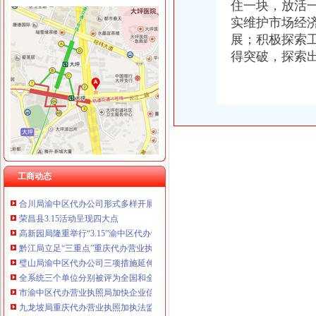
住一块，放活
重庆泰盛贷款咨询有限公司 渝高 （工商注册）
重庆欧氏科技发展有限公司 渝九50万 （进出口权）
实维护市场经
工商动态
重庆金品科技有限公司 渝南100万 （进出口权）
展；积极探索
渝北局重庆代办公司切实加食品安全监管
重庆盛旗投资咨询有限公司 渝中10万 （工商注册）
得突破，探索
江北局四项措施加种子市渝中区代办营业执照场监管保护春耕播种
重庆凯誉网络通信技术工程有限公司渝中分公司 （工商注册）
国家工商总局渝中区工商代办检查组检查大足局行政执法工作
上海兆妩贸易有限公司重庆时代广场分公司 渝中 （工商注册）
九龙坡分局渝中区代办营业执照加案件监督显成效
杭州思锐贸易有限公司重庆分公司 渝中 （工商注册）
巴南局案件质量评查会呈现三“同”渝中区工商代办点
重庆百谷农业开发有限公司 渝中650万 （注册）
璧山局开展劳动力市重庆代办营业执照场秩序专项整
荣昌局渝中区代办营业执照突出重点认真开展农机护农专项理行动
市局领导亲自坐阵12315综合指挥调度中心指挥处理央视“3.15”晚会移转的渝
酉局渝中区代办营业执照以规范求节约 以节约促发展
工商动态
酉局重庆代办公司隆重纪念3．15活动。
合川局渝中区代办公司形式多样开展3.15主题宣活动
荣昌县3.15活动呈现四大点
高新园局隆重举行“3.15”渝中区代办营业执照纪念活动
黔江局立足“三重点”重庆代办营业执照抓好干部教育培训
璧山局渝中区代办公司三项措施延伸注册登记职能方便企业
全系统三个单位分别被评为全国和全市重庆代办公司三八红旗集体
市渝中区代办营业执照局加快企业信用信息联合征信系统开发建设
九龙坡局重庆代办营业执照加执法监督防止执法腐败
巴南局渝中区代办公司坚持五字方针稳步推进3·15系列活动