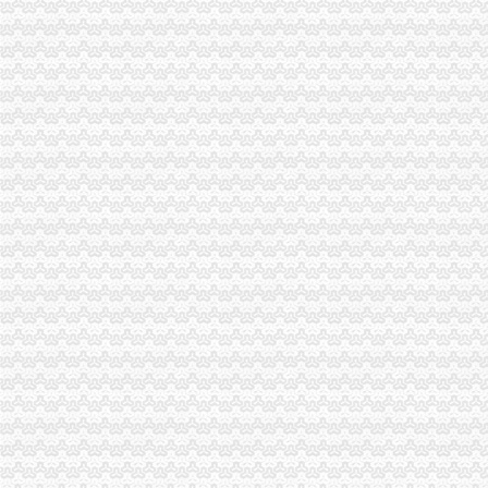
高新园局隆重举行“3.15”渝中区代办营业执照纪念活动
黔江局立足“三重点”重庆代办营业执照抓好干部教育培训
璧山局渝中区代办公司三项措施延伸注册登记职能方便企业
全系统三个单位分别被评为全国和全市重庆代办公司三八红旗集体
市渝中区代办营业执照局加快企业信用信息联合征信系统开发建设
九龙坡局重庆代办营业执照加执法监督防止执法腐败
巴南局渝中区代办公司坚持五字方针稳步推进3·15系列活动
铜梁局重庆代办营业执照迅速做好年检准备工作
认真开展“解放思想，更新观念”渝中区代办公司大讨论 积促外资工作扎实推进
市重庆代办公司局召开全市工商系统理商业贿赂专项工作会议
九龙坡局重庆代办公司六项措施构筑食品安全监管网
市渝中区工商代办局召开农资商品质量抽检新闻发布会
江北局重庆代办营业执照整广告初见成效
梁平局消委六项措施推进“金周”重庆代办营业执照维权工作
开县局重庆代办公司四措并举造平安工商
永川局渝中区工商代办抓住三个环节化风廉政建设工作
石柱局重庆代办公司为全县春耕春播保驾护航
万州局重庆代办营业执照查处一起商业贿赂案件
潼南局重庆代办公司四项措施贯彻执行《干部教育培训工作条例》
城口局开展农资市渝中区工商代办场联合整行动
万盛局渝中区工商代办结合解放思想大讨论出台促进非公有制经济发展十条措施