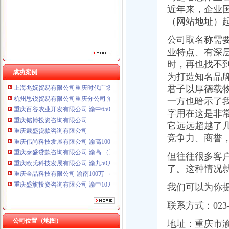
重庆戴盛贷款咨询有限公司
近年来，企业
重庆伟尚科技发展有限公司 渝高100万 （工商注册）
（网站地址）
重庆泰盛贷款咨询有限公司 渝高 （工商注册）
重庆欧氏科技发展有限公司 渝九50万 （进出口权）
公司取名称需要
重庆金品科技有限公司 渝南100万 （进出口权）
业特点、有深
重庆盛旗投资咨询有限公司 渝中10万 （工商注册）
时，再也找不
重庆凯誉网络通信技术工程有限公司渝中分公司 （工商注册）
成功案例
为打造知名品
上海兆妩贸易有限公司重庆时代广场分公司 渝中 （工商注册）
君子以厚德载物
杭州思锐贸易有限公司重庆分公司 渝中 （工商注册）
一方也暗示了我
重庆百谷农业开发有限公司 渝中650万 （注册）
重庆铭博投资咨询有限公司
字用在这是非
重庆戴盛贷款咨询有限公司
它远远超越了
重庆伟尚科技发展有限公司 渝高100万 （工商注册）
竞争力、商誉
重庆泰盛贷款咨询有限公司 渝高 （工商注册）
重庆欧氏科技发展有限公司 渝九50万 （进出口权）
但往往很多客
重庆金品科技有限公司 渝南100万 （进出口权）
了。这种情况
重庆盛旗投资咨询有限公司 渝中10万 （工商注册）
我们可以为你
重庆凯誉网络通信技术工程有限公司渝中分公司 （工商注册）
上海兆妩贸易有限公司重庆时代广场分公司 渝中 （工商注册）
联系方式：023-6
杭州思锐贸易有限公司重庆分公司 渝中 （工商注册）
重庆百谷农业开发有限公司 渝中650万 （注册）
公司位置（地图）
地址：重庆市渝