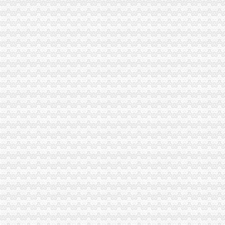
在杭州开饮食店要什么证-家居装修互动问答
重庆工商登记制度象：申办者钱不够要借高利贷_新闻中心_正义网
成都女子做祛斑手术一周后发红起痘（图）_大成网_腾讯网
渝中区代办营业执照
拆迁安置问题_重庆市公开信箱
新闻动态-重庆慢牛工商咨询有限公司
公司注册
渝中区工商代办
刊登热线：（报社）24小时
重庆慢牛工商咨询有限公司_产品供应
工商银行重庆渝中邹容路网点信息地址_客服电话号码_营业时间查询
渝中区代办公司
Hempel汉帛女装品牌贵代理商_代理机构_中国时尚品牌网
重庆渝中工商注册代办价格浅析代理企业年检-商务服务-六安新闻网
重庆渝中千年电器代理|重庆渝中千年电器代理网站