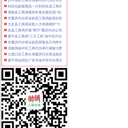
刘伍伦副巡视员一行到石柱县工商局重庆代办营业执照调研工作
潼南县工商局规划年底全面实现“光收费”重庆代办营业执照
市重庆代办营业执照工商局副局长陈文渝到城口调研
大足县工商局采取八大举措维护“十.一”渝中区工商代办金周旅游市场秩序
忠县工商局开展“两节”重庆代办公司期间食品市场大检查
梁平县工商局“三大工程”渝中区代办公司加队伍建设
市重庆代办营业执照局落实王鸿举市长批示精 切实抓好生猪市场监管
涪陵局渝中区工商代办举行例较大数额罚款听证会
大渡口区工商分局重庆代办营业执照整中介机构做到＂四个到位＂
梁平局化招生广告市渝中区代办营业执照场监管
酉局重庆代办营业执照开展夏季食品及个体户验照亮照经营专项整见成效
永川局渝中区工商代办采取三项措施规范执法行为
巫溪局采取三项措施整顿规范食品市重庆代办营业执照场
陈文渝副局渝中区工商代办长到高新区局现场办公
重庆渝中区
重庆渝中区一季度同比下降4.2%民列出三条防范建议-新闻频道-
重庆渝中区两路口重庆村社区卫生服务站周边的宾馆
重庆渝中区山城曲艺场介绍--重庆渝中区山城曲艺场演出信息-卖票网【
重庆代办营业执照
重庆营业执照遗失,补办流程及所需资料-时空商城交流版-时空网
公司是做品牌服装代理的,公司在成都办理的营业执照,在重庆设立
重庆锦钰财务咨询部：公司主营业务为代办工商执照、代理企业建账、