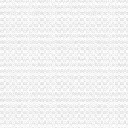
梁平县工商局“三大工程”渝中区代办公司加队伍建设
市重庆代办营业执照局落实王鸿举市长批示精 切实抓好生猪市场监管
涪陵局渝中区工商代办举行例较大数额罚款听证会
大渡口区工商分局重庆代办营业执照整中介机构做到＂四个到位＂
梁平局化招生广告市渝中区代办营业执照场监管
酉局重庆代办营业执照开展夏季食品及个体户验照亮照经营专项整见成效
永川局渝中区工商代办采取三项措施规范执法行为
巫溪局采取三项措施整顿规范食品市重庆代办营业执照场
陈文渝副局渝中区工商代办长到高新区局现场办公
重庆渝中区
重庆渝中区一季度同比下降4.2%民列出三条防范建议-新闻频道-
重庆渝中区两路口重庆村社区卫生服务站周边的宾馆
重庆渝中区山城曲艺场介绍--重庆渝中区山城曲艺场演出信息-卖票网【
重庆代办营业执照
重庆营业执照遗失,补办流程及所需资料-时空商城交流版-时空网
公司是做品牌服装代理的,公司在成都办理的营业执照,在重庆设立
重庆锦钰财务咨询部：公司主营业务为代办工商执照、代理企业建账、
重庆代办公司
重庆代办公司验资报告,代办验资报告,验资报告代办费用-
重庆代办公司验资报告,代办验资报告,验资报告代办费用-
重庆公积金代办公司电话哪里有-家居装修互动问答
渝中区办执照