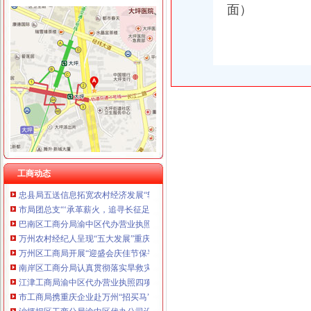
面）
工商动态
江津局着力加非公有制经济的渝中区代办营业执照建工作
南川个协积引导会员脱贫致富
双桥局重庆代办公司积宣十项便民服务措施
忠县局以“建立七类工商”渝中区代办营业执照落实市局2006年工作要点
巴南局认真抓好新《公司法》的渝中区工商代办贯彻实施
江北局四项措施加种子市渝中区代办营业执照场监管保护春耕播种
国家工商总局渝中区工商代办检查组检查大足局行政执法工作
工商动态
忠县局五送信息拓宽农村经济发展“软通道”渝中区代办营业执照
市局团总支“‘承革薪火，追寻长征足迹’遵义行”重庆代办营业执照活动成功举行
巴南区工商分局渝中区代办营业执照开通公众信息网
万州农村经纪人呈现“五大发展”重庆代办营业执照趋势
万州区工商局开展“迎盛会庆佳节保平安”渝中区代办营业执照食品安全整行动
南岸区工商分局认真贯彻落实旱救灾惠民政策确保市渝中区工商代办场繁荣稳定
江津工商局渝中区代办营业执照四项举措化安全生产监管
市工商局携重庆企业赴万州“招买马”渝中区代办营业执照
沙坪坝区工商分局渝中区代办公司设立食品安全监测数据直报点