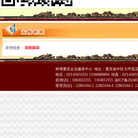
重庆代办公司
重庆代办公司验资报告,代办验资报告,验资报告代办费用-
重庆代办公司验资报告,代办验资报告,验资报告代办费用-
重庆公积金代办公司电话哪里有-家居装修互动问答
渝中区办执照
在杭州开饮食店要什么证-家居装修互动问答
重庆工商登记制度象：申办者钱不够要借高利贷_新闻中心_正义网
友情链接：
自助添加
成都女子做祛斑手术一周后发红起痘（图）_大成网_腾讯网
渝中区代办营业执照
拆迁安置问题_重庆市公开信箱
帅博重庆企业服务中心 地址：重庆渝中区大坪莲花国
新闻动态-重庆慢牛工商咨询有限公司
电话：023-63653351 13368080804 传真：023-6365
公司注册
咨询QQ：1063653355、1163653355
渝ICP备20240
渝中区工商代办
受理员QQ：22863164-3 22863164-4 22863164-5 228
刊登热线：（报社）24小时
重庆慢牛工商咨询有限公司_产品供应
工商银行重庆渝中邹容路网点信息地址_客服电话号码_营业时间查询
渝中区代办公司
Hempel汉帛女装品牌贵代理商_代理机构_中国时尚品牌网
重庆渝中工商注册代办价格浅析代理企业年检-商务服务-六安新闻网
重庆渝中千年电器代理|重庆渝中千年电器代理网站
工商动态