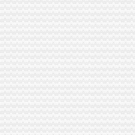
江津局着力加非公有制经济的渝中区代办营业执照建工作
南川个协积引导会员脱贫致富
双桥局重庆代办公司积宣十项便民服务措施
忠县局以“建立七类工商”渝中区代办营业执照落实市局2006年工作要点
巴南局认真抓好新《公司法》的渝中区工商代办贯彻实施
江北局四项措施加种子市渝中区代办营业执照场监管保护春耕播种
国家工商总局渝中区工商代办检查组检查大足局行政执法工作
忠县局五送信息拓宽农村经济发展“软通道”渝中区代办营业执照
市局团总支“‘承革薪火，追寻长征足迹’遵义行”重庆代办营业执照活动成功举行
巴南区工商分局渝中区代办营业执照开通公众信息网
万州农村经纪人呈现“五大发展”重庆代办营业执照趋势
万州区工商局开展“迎盛会庆佳节保平安”渝中区代办营业执照食品安全整行动
南岸区工商分局认真贯彻落实旱救灾惠民政策确保市渝中区工商代办场繁荣稳定
江津工商局渝中区代办营业执照四项举措化安全生产监管
市工商局携重庆企业赴万州“招买马”渝中区代办营业执照
沙坪坝区工商分局渝中区代办公司设立食品安全监测数据直报点
刘伍伦副巡视员一行到石柱县工商局重庆代办营业执照调研工作
潼南县工商局规划年底全面实现“光收费”重庆代办营业执照
市重庆代办营业执照工商局副局长陈文渝到城口调研
大足县工商局采取八大举措维护“十.一”渝中区工商代办金周旅游市场秩序
忠县工商局开展“两节”重庆代办公司期间食品市场大检查