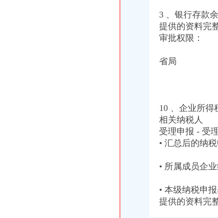
重庆市涪陵区人民
3 、银行存款
网店实名制不制办工商执照-第零空间|客提权|webshell提权
提供的资料完整
渝中区代办营业执照
企业管理咨询；税务代理（不含税务师业务）；税务咨询；营业执照
审批权限：
通吃猫纸包鱼招商_通吃猫纸包鱼加盟_通吃猫纸包鱼代理_通吃猫纸包
【重庆亿源财税公司注册代办会计代理营业执照哪家比较好】价格,
省局
渝中区工商代办
重庆慢牛工商咨询有限公司-重庆代办营业执照,重庆代办公司注册,
晨报万事通_新浪新闻
重庆巧蓉财务|重庆工商代办公司-重庆公司注册-重庆代办营业执照-重庆
10 、企业所
渝中区代办公司
中国人寿保险股份有限公司重庆市渝中区支公司招聘信息_电话_地址-
相关纳税人
重庆市/渝中区商标代理招聘_北京集佳知识产权代理有限公司重庆分公
受理申报 - 
重庆渝中区哪里有代理记账的？？—固原—快点8分类信息网
• 汇总后的纳
• 所属成员企
• 本级纳税申
提供的资料完整