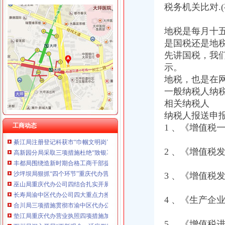
税务机关比对.
地税是每月十
工商动态
是国税还是地
潼南局双江所通过市重庆代办营业执照级精文明单位复评
先讲国税，我
汪洋书记对《市重庆代办公司工商局出台12条政策措施支持库区产业发展和移
湖北省工商局刘贤木局长率队到市渝中区工商代办局学习考察
示。
开展四大高危行业检查 服务安全生产大局渝中区代办公司
地税，也是在
市重庆代办公司局检查组到酉局检查验收信用信息录入整改工作
一般纳税人纳
万州局重庆代办公司合同格式条款监督条例咨询活动收到明显成效
相关纳税人
经开园工商分局重庆代办营业执照组织法律知识培训
纳税人报送申
市重庆代办公司局召开全系统风廉政建设暨纪检监察工作会议
工商动态
1 、《增值税
綦江局注册登记科获市“巾帼文明岗”渝中区工商代办称号
高新园分局采取三项措施杜绝“致银耳”重庆代办营业执照进入园区市场
丰都局围绕造新时期合格工商干部提出“十问”重庆代办公司
2 、《增值税
沙坪坝局狠抓“四个环节”重庆代办营业执照着力推进法制建设
巫山局重庆代办公司四结合扎实开展个体验照工作
3 、《增值税
长寿局渝中区代办公司四大重点力推进风廉政建设
合川局三项措施贯彻市渝中区代办公司局风廉政建设暨纪检监察工作会议精
4 、《生产企
垫江局重庆代办营业执照四项措施加风廉政建设
万州局深入开展“更新观念、适应形势”渝中区代办营业执照大讨论活动
5 、《增值税
巫山县工商局“四变”重庆代办公司深化练活动