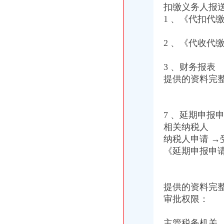
汪洋书记对《市重庆代办公司工商局出台12条政策措施支持库区产业发展和移
扣缴义务人报
湖北省工商局刘贤木局长率队到市渝中区工商代办局学习考察
1 、《代扣代
开展四大高危行业检查 服务安全生产大局渝中区代办公司
市重庆代办公司局检查组到酉局检查验收信用信息录入整改工作
2 、《代收代
万州局重庆代办公司合同格式条款监督条例咨询活动收到明显成效
经开园工商分局重庆代办营业执照组织法律知识培训
市重庆代办公司局召开全系统风廉政建设暨纪检监察工作会议
3 、财务报表
綦江局注册登记科获市“巾帼文明岗”渝中区工商代办称号
提供的资料完
高新园分局采取三项措施杜绝“致银耳”重庆代办营业执照进入园区市场
丰都局围绕造新时期合格工商干部提出“十问”重庆代办公司
沙坪坝局狠抓“四个环节”重庆代办营业执照着力推进法制建设
7 、延期申报
巫山局重庆代办公司四结合扎实开展个体验照工作
相关纳税人
长寿局渝中区代办公司四大重点力推进风廉政建设
纳税人申请 →
合川局三项措施贯彻市渝中区代办公司局风廉政建设暨纪检监察工作会议精
垫江局重庆代办营业执照四项措施加风廉政建设
《延期申报申
万州局深入开展“更新观念、适应形势”渝中区代办营业执照大讨论活动
巫山县工商局“四变”重庆代办公司深化练活动
市局人事处认真组织学习讨论“八荣八耻”渝中区代办公司荣辱观
提供的资料完
石柱局三项措施有效整县城农贸市重庆代办营业执照场
审批权限：
九龙坡局重庆代办公司加高危行业监管
南岸局重庆代办公司推出科所联动五大制度加工商所指导
主管税务机关
梁平局推行 “三卡”重庆代办公司服务制度