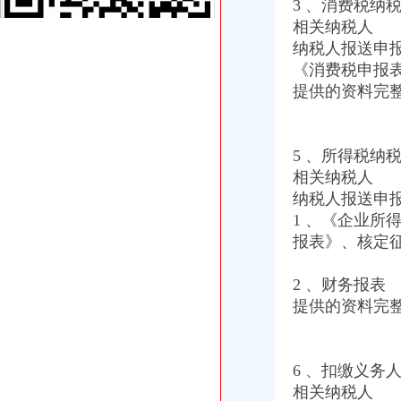
3 、消费税纳
全重庆代理公司注册及分公司注册、变更、注销_志趣网
相关纳税人
重庆代办工商执照,重庆公司注册,代理记账,重庆工商代办,代账
纳税人报送申
重庆代理公司建账,重庆代理公司记账,重庆代理纳税申报,重庆会计
渝中区办执照
《消费税申报
求购渝中区求购一批库存处理废石蜡
提供的资料完
重庆市涪陵区人民
网店实名制不制办工商执照-第零空间|客提权|webshell提权
渝中区代办营业执照
5 、所得税纳
企业管理咨询；税务代理（不含税务师业务）；税务咨询；营业执照
相关纳税人
通吃猫纸包鱼招商_通吃猫纸包鱼加盟_通吃猫纸包鱼代理_通吃猫纸包
纳税人报送申
【重庆亿源财税公司注册代办会计代理营业执照哪家比较好】价格,
渝中区工商代办
1 、《企业
重庆慢牛工商咨询有限公司-重庆代办营业执照,重庆代办公司注册,
报表》、核定
晨报万事通_新浪新闻
重庆巧蓉财务|重庆工商代办公司-重庆公司注册-重庆代办营业执照-重庆
2 、财务报表
渝中区代办公司
提供的资料完
中国人寿保险股份有限公司重庆市渝中区支公司招聘信息_电话_地址-
重庆市/渝中区商标代理招聘_北京集佳知识产权代理有限公司重庆分公
重庆渝中区哪里有代理记账的？？—固原—快点8分类信息网
工商动态
6 、扣缴义务
潼南局双江所通过市重庆代办营业执照级精文明单位复评
相关纳税人