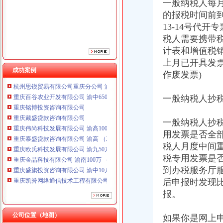
一般纳税人每
重庆泰盛贷款咨询有限公司 渝高 （工商注册）
的报税时间前到
重庆欧氏科技发展有限公司 渝九50万 （进出口权）
13-14号代
重庆金品科技有限公司 渝南100万 （进出口权）
税人需要携带
重庆盛旗投资咨询有限公司 渝中10万 （工商注册）
计表和增值税销
重庆凯誉网络通信技术工程有限公司渝中分公司 （工商注册）
上月已开具发票
上海兆妩贸易有限公司重庆时代广场分公司 渝中 （工商注册）
成功案例
杭州思锐贸易有限公司重庆分公司 渝中 （工商注册）
作废发票)
重庆百谷农业开发有限公司 渝中650万 （注册）
重庆铭博投资咨询有限公司
一般纳税人抄
重庆戴盛贷款咨询有限公司
重庆伟尚科技发展有限公司 渝高100万 （工商注册）
一般纳税人抄
重庆泰盛贷款咨询有限公司 渝高 （工商注册）
用发票是否全
重庆欧氏科技发展有限公司 渝九50万 （进出口权）
税人月度中间
重庆金品科技有限公司 渝南100万 （进出口权）
重庆盛旗投资咨询有限公司 渝中10万 （工商注册）
税专用发票是
重庆凯誉网络通信技术工程有限公司渝中分公司 （工商注册）
到办税服务厅
上海兆妩贸易有限公司重庆时代广场分公司 渝中 （工商注册）
后申报时发现
杭州思锐贸易有限公司重庆分公司 渝中 （工商注册）
报。
重庆百谷农业开发有限公司 渝中650万 （注册）
公司位置（地图）
如果你是网上申