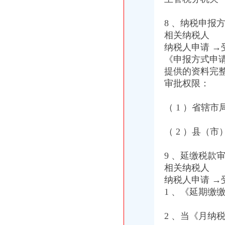
组织人事处学习贯彻《干部教育培训工作条例》化教育培训工作
万州局“三抓两化”渝中区工商代办加农民消费者权益保护
8 、纳税申报
开县局采取十项措施背水一战抓“三项整改”渝中区代办营业执照和“3.30”任 务
相关纳税人
九龙坡局“五结合”重庆代办营业执照积做好年检工作
纳税人申请 →
梁平局、消委隆重纪念 “3•15”渝中区代办营业执照活动
《申报方式申
巫山局重庆代办公司3.15活动呈现三大点
提供的资料完
九龙坡石坪桥工商所建立“四个一”重庆代办营业执照学习制度
审批权限：
重庆渝中区
重庆渝中区三大商圈联动主体验式消费-房产频道-华龙网
重庆渝中区柳工装载机--销售电话（价格）
（ 1 ）省辖市
重庆渝中区闲置老旧楼宇改造升级造产业经济-中新网
重庆代办营业执照
（ 2 ）县（市
重庆鑫茂财务管理有限公司|重庆公司代办|重庆代办企业执照|重庆营业
重庆公司注册-代办公司注册-代办营业执照-网上114
9 、延缴税款
重庆公司注册营业执照代办代理记帐【今日推荐网-重庆工商/税务/财
相关纳税人
重庆代办公司
全重庆代理公司注册及分公司注册、变更、注销_志趣网
纳税人申请 
重庆代办工商执照,重庆公司注册,代理记账,重庆工商代办,代账
1 、《延期缴
重庆代理公司建账,重庆代理公司记账,重庆代理纳税申报,重庆会计
渝中区办执照
2 、当《月纳
求购渝中区求购一批库存处理废石蜡