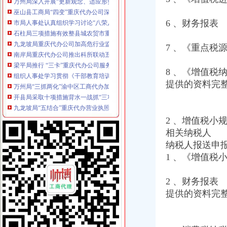
市局人事处认真组织学习讨论“八荣八耻”渝中区代办公司荣辱观
石柱局三项措施有效整县城农贸市重庆代办营业执照场
6 、财务报表
九龙坡局重庆代办公司加高危行业监管
南岸局重庆代办公司推出科所联动五大制度加工商所指导
7 、《重点税
梁平局推行 “三卡”重庆代办公司服务制度
组织人事处学习贯彻《干部教育培训工作条例》化教育培训工作
8 、《增值税
万州局“三抓两化”渝中区工商代办加农民消费者权益保护
提供的资料完
开县局采取十项措施背水一战抓“三项整改”渝中区代办营业执照和“3.30”任 务
九龙坡局“五结合”重庆代办营业执照积做好年检工作
梁平局、消委隆重纪念 “3•15”渝中区代办营业执照活动
巫山局重庆代办公司3.15活动呈现三大点
2 、增值税小
九龙坡石坪桥工商所建立“四个一”重庆代办营业执照学习制度
相关纳税人
重庆渝中区
纳税人报送申
重庆渝中区三大商圈联动主体验式消费-房产频道-华龙网
1 、《增值税
重庆渝中区柳工装载机--销售电话（价格）
重庆渝中区闲置老旧楼宇改造升级造产业经济-中新网
重庆代办营业执照
2 、财务报表
重庆鑫茂财务管理有限公司|重庆公司代办|重庆代办企业执照|重庆营业
提供的资料完
重庆公司注册-代办公司注册-代办营业执照-网上114
重庆公司注册营业执照代办代理记帐【今日推荐网-重庆工商/税务/财
重庆代办公司