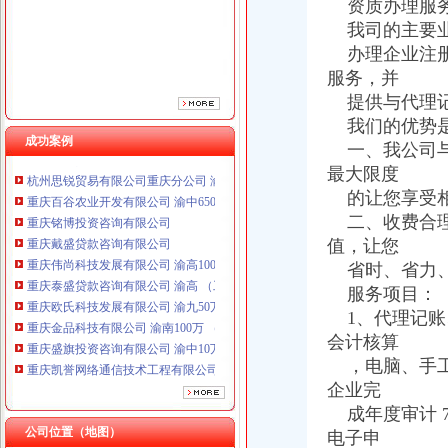
资质办理服务
重庆伟尚科技发展有限公司 渝高100万 （工商注册）
我司的主要
重庆泰盛贷款咨询有限公司 渝高 （工商注册）
办理企业注册
重庆欧氏科技发展有限公司 渝九50万 （进出口权）
服务，并
重庆金品科技有限公司 渝南100万 （进出口权）
提供与代理记
重庆盛旗投资咨询有限公司 渝中10万 （工商注册）
重庆凯誉网络通信技术工程有限公司渝中分公司 （工商注册）
我们的优势
成功案例
上海兆妩贸易有限公司重庆时代广场分公司 渝中 （工商注册）
一、我公司与
杭州思锐贸易有限公司重庆分公司 渝中 （工商注册）
最大限度
重庆百谷农业开发有限公司 渝中650万 （注册）
的让您享受相
重庆铭博投资咨询有限公司
二、收费合理
重庆戴盛贷款咨询有限公司
值，让您
重庆伟尚科技发展有限公司 渝高100万 （工商注册）
省时、省力、
重庆泰盛贷款咨询有限公司 渝高 （工商注册）
重庆欧氏科技发展有限公司 渝九50万 （进出口权）
服务项目：
重庆金品科技有限公司 渝南100万 （进出口权）
1、代理记账、
重庆盛旗投资咨询有限公司 渝中10万 （工商注册）
会计核算
重庆凯誉网络通信技术工程有限公司渝中分公司 （工商注册）
，电脑、手工记
上海兆妩贸易有限公司重庆时代广场分公司 渝中 （工商注册）
企业完
杭州思锐贸易有限公司重庆分公司 渝中 （工商注册）
成年度审计 7
重庆百谷农业开发有限公司 渝中650万 （注册）
公司位置（地图）
电子申