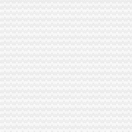
外区县户口孩子在渝中区上小学攻略！地址、电话、条件很全哦！_重
渝中区公司,〔渝中区〕,〔渝中区〕|价格,厂家,图片-
渝中区望龙门街道湖广会馆社区环境综合整工程招标公告-招标投标
渝中区代办营业执照
河池会计服务批发|价格|厂家_顺企网
新办的公司,领到营业执照,可以不去国税局备案可以吗？做个代理不
天津武清会计服务批发|价格|厂家_顺企网
渝中区工商代办
重庆市渝中区重庆工商大学综合实训与文献信息中心、学术报告厅及车
工商银行重庆渝中渝都网点信息地址_客服电话号码_营业时间查询
渝中区网站建设_妈妈分类信息网
渝中区代办公司
重庆代理记账,重庆注册公司流程,重庆工商代办,重庆财务公司重庆
重庆市渝中区对辖区内32家代理记账服务机构实行抽查_证券之星
重庆公司注册代办|重庆营业执照代办|重庆公司注册代办-页