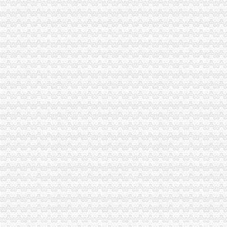
忠县局“三举措”渝中区代办营业执照扎实开展“解放思想、更新观念”大讨论活动
璧山局学习贯彻胡锦涛总书记重要讲话暨市委市等领导的重庆代办公司重要批示
南岸局渝中区代办公司开发商标分类监管平台系统全面提升商标监管水平
市渝中区代办营业执照委组织部充分肯定市局大规模干部教育培训工作
国家工商总局重庆代办营业执照李东生副局长一行赴武隆考察
荣昌局“八化”重庆代办公司推进财务工作制度化规范化
市重庆代办公司局谭世贤副巡视员一行到石柱检查指导工作
长寿局查获一起利用“免费体检”渝中区代办营业执照从事非法销案件
重庆渝中区
重庆渝中区柳工装载机--销售电话（价格）
【重庆渝中区到岳物流专线】重庆渝中区到岳物流公司_重庆渝中
渝中区人和街,重庆渝中区人和街房价,楼盘户型,周边配套,交通
重庆代办营业执照
北京代账业务哪家快_重庆代办执照代理记账_舟山新闻网
新闻中心_重庆工商执照代办-重庆乐享凯信代理记账有限公司
【专业】重庆工商代办_重庆代理记账代账公司_重庆注册公司_重庆公
重庆代办公司
宜搜诈骗！宜搜诈骗！！！！！宜搜重庆代理公司帮！！！！_重庆_
天津友发镀锌管重庆代理价格重庆代理友发镀锌管公司价格_建筑材料
重庆代理卫星地亩测量仪-公司动态-天津天利经纬科技有限责任公司
渝中区办执照