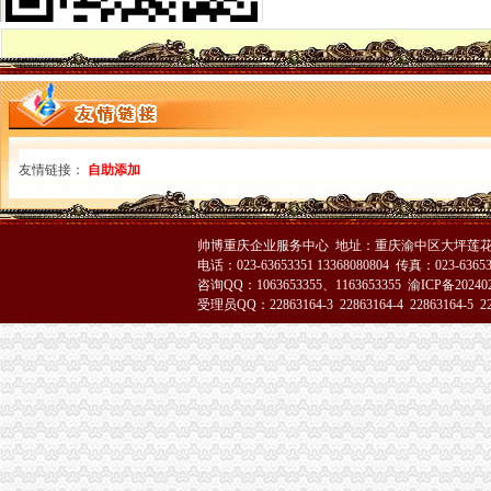
重庆代办公司
宜搜诈骗！宜搜诈骗！！！！！宜搜重庆代理公司帮！！！！_重庆_
天津友发镀锌管重庆代理价格重庆代理友发镀锌管公司价格_建筑材料
重庆代理卫星地亩测量仪-公司动态-天津天利经纬科技有限责任公司
渝中区办执照
外区县户口孩子在渝中区上小学攻略！地址、电话、条件很全哦！_重
渝中区公司,〔渝中区〕,〔渝中区〕|价格,厂家,图片-
友情链接：
渝中区望龙门街道湖广会馆社区环境综合整工程招标公告-招标投标
自助添加
渝中区代办营业执照
河池会计服务批发|价格|厂家_顺企网
新办的公司,领到营业执照,可以不去国税局备案可以吗？做个代理不
帅博重庆企业服务中心 地址：重庆渝中区大坪莲花国
天津武清会计服务批发|价格|厂家_顺企网
电话：023-63653351 13368080804 传真：023-6365
渝中区工商代办
咨询QQ：1063653355、1163653355
渝ICP备20240
受理员QQ：22863164-3 22863164-4 22863164-5 228
重庆市渝中区重庆工商大学综合实训与文献信息中心、学术报告厅及车
工商银行重庆渝中渝都网点信息地址_客服电话号码_营业时间查询
渝中区网站建设_妈妈分类信息网
渝中区代办公司
重庆代理记账,重庆注册公司流程,重庆工商代办,重庆财务公司重庆
重庆市渝中区对辖区内32家代理记账服务机构实行抽查_证券之星
重庆公司注册代办|重庆营业执照代办|重庆公司注册代办-页
工商动态