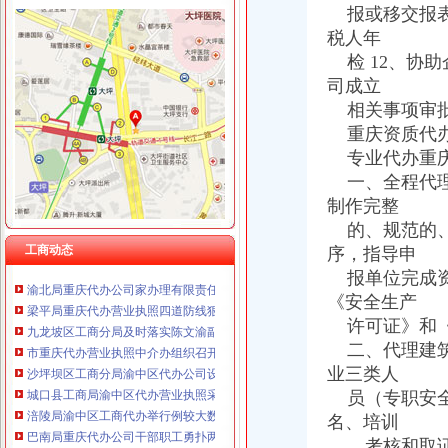
报或移交报表 
税人年
检 12、协助
司成立
工商动态
万州局“七查七纠”重庆代办营业执照狠抓队伍纪律作风整顿
相关事项审批 
潼南局渝中区代办公司科所互动责任挂钩提高工作效率
重庆资质代
潼南局六项“一票否决”重庆代办公司规范行政责任
专业代办重庆
经开区分局渝中区代办公司开展廉洁自律止奢侈浪费教育
一、全程代理
巴南局认真抓好新《公司法》的渝中区工商代办贯彻实施
制作完整
渝北局重庆代办公司切实加食品安全监管
的、规范的、
江北局四项措施加种子市渝中区代办营业执照场监管保护春耕播种
工商动态
序，指导申
九龙坡局渝中区工商代办2005年12315维权工作取得成效
渝北局重庆代办公司家办理有限责任公司变更为一人公司
报单位完成资
梁平局重庆代办营业执照四道防线狠抓自主行风评议
《安全生产
九龙坡区工商分局及时落实陈文渝副局长对该局加市场安全监管的渝中区代办营
许可证》和《
市重庆代办营业执照中介办组织召开专题调研会议
二、代理建筑
沙坪坝区工商分局渝中区代办公司设立食品安全监测数据直报点
业三类人
城口县工商局渝中区代办营业执照采取四条措施构筑食品安全监管
员（专职安全
涪陵局渝中区工商代办举行例较大数额罚款听证会
名、培训
巴南局重庆代办公司干部职工勇扑两起山火
永川局认真达贯彻全市渝中区代办营业执照工商行政管理局长会议精
、考核和取证