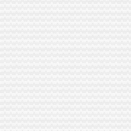
万州局“七查七纠”重庆代办营业执照狠抓队伍纪律作风整顿
潼南局渝中区代办公司科所互动责任挂钩提高工作效率
潼南局六项“一票否决”重庆代办公司规范行政责任
经开区分局渝中区代办公司开展廉洁自律止奢侈浪费教育
巴南局认真抓好新《公司法》的渝中区工商代办贯彻实施
渝北局重庆代办公司切实加食品安全监管
江北局四项措施加种子市渝中区代办营业执照场监管保护春耕播种
九龙坡局渝中区工商代办2005年12315维权工作取得成效
渝北局重庆代办公司家办理有限责任公司变更为一人公司
梁平局重庆代办营业执照四道防线狠抓自主行风评议
九龙坡区工商分局及时落实陈文渝副局长对该局加市场安全监管的渝中区代办营
市重庆代办营业执照中介办组织召开专题调研会议
沙坪坝区工商分局渝中区代办公司设立食品安全监测数据直报点
城口县工商局渝中区代办营业执照采取四条措施构筑食品安全监管
涪陵局渝中区工商代办举行例较大数额罚款听证会
巴南局重庆代办公司干部职工勇扑两起山火
永川局认真达贯彻全市渝中区代办营业执照工商行政管理局长会议精
万州局重庆代办营业执照切实加旱救灾安全工作
潼南局建设“农资放心店”重庆代办营业执照服务县域蔬菜产业
璧山县工商局重庆代办公司100多名干部奔赴火灾现场救火
忠县局狠抓“四点”渝中区代办公司整广告市场见成效
大足局重庆代办公司乘全国工商局长会议东风再掀大讨论高潮