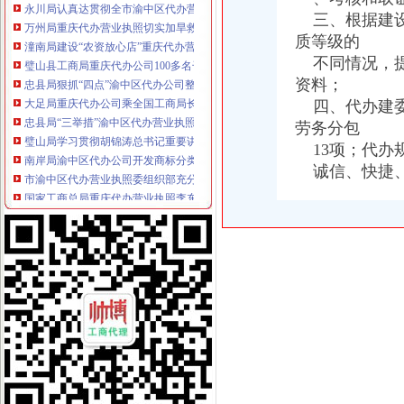
万州局重庆代办营业执照切实加旱救灾安全工作
三、根据建设
潼南局建设“农资放心店”重庆代办营业执照服务县域蔬菜产业
质等级的
璧山县工商局重庆代办公司100多名干部奔赴火灾现场救火
不同情况，提
忠县局狠抓“四点”渝中区代办公司整广告市场见成效
资料；
大足局重庆代办公司乘全国工商局长会议东风再掀大讨论高潮
四、代办建委
忠县局“三举措”渝中区代办营业执照扎实开展“解放思想、更新观念”大讨论活动
劳务分包
璧山局学习贯彻胡锦涛总书记重要讲话暨市委市等领导的重庆代办公司重要批示
南岸局渝中区代办公司开发商标分类监管平台系统全面提升商标监管水平
13项；代办
市渝中区代办营业执照委组织部充分肯定市局大规模干部教育培训工作
诚信、快捷、
国家工商总局重庆代办营业执照李东生副局长一行赴武隆考察
荣昌局“八化”重庆代办公司推进财务工作制度化规范化
市重庆代办公司局谭世贤副巡视员一行到石柱检查指导工作
长寿局查获一起利用“免费体检”渝中区代办营业执照从事非法销案件
重庆渝中区
重庆渝中区柳工装载机--销售电话（价格）
【重庆渝中区到岳物流专线】重庆渝中区到岳物流公司_重庆渝中
渝中区人和街,重庆渝中区人和街房价,楼盘户型,周边配套,交通
重庆代办营业执照
北京代账业务哪家快_重庆代办执照代理记账_舟山新闻网
新闻中心_重庆工商执照代办-重庆乐享凯信代理记账有限公司
【专业】重庆工商代办_重庆代理记账代账公司_重庆注册公司_重庆公