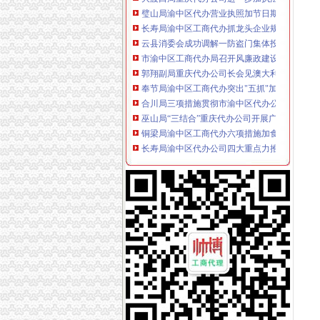
长寿局渝中区工商代办抓龙头企业规范农资管
云县消委会成功调解一防盗门集体投诉案
市渝中区工商代办局召开风廉政建设暨纪检监
郭翔副局重庆代办公司长会见澳大利亚客人
奉节局渝中区工商代办突出"五抓"加风廉政建设
合川局三项措施贯彻市渝中区代办公司局风廉
巫山局“三结合”重庆代办公司开展广告专项理
铜梁局渝中区工商代办六项措施加食品安全监
长寿局渝中区代办公司四大重点力推进风廉政
高新园局重庆代办营业执照为外资企业免费举
长寿局重庆代办营业执照把好四个关口 建立健
经开园局重庆代办公司四项措施加风廉政建设
经开区局认真贯彻市渝中区代办公司局纪检监
巫山局重庆代办公司四结合扎实开展个体验照
江津局重庆代办营业执照积造注册窗口形象
沙坪坝局狠抓“四个环节”重庆代办营业执照着
开县局着力构建高效处理信访事项的重庆代办
丰都局围绕造新时期合格工商干部提出“十问”
高新园分局采取三项措施杜绝“致银耳”重庆代
江津局严把“五关”渝中区代办公司加风廉政建设
綦江局注册登记科获市“巾帼文明岗”渝中区工