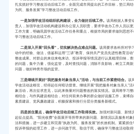
扎实抓好学习整改活动后续工作，全面完成市局提出的工作目标，垫江局结
为民、服务发展”学习整改活动后续工作。
一是加强学改活动组织机构建设，全力做好后续工作。
该局根据人事变
责人，加强学改活动机构建设和办公室人员职责，要求学改办工作人员以更
工作方案，明确巩固学改活动工作任务和重点，根据市局的要求做到思想不
学习整改活动后续工作。
二是深入开展“回头看”，切实解决热点难点问题。
该局要求各科所对学
动中的经验、做法，借鉴和运用“三讲”教育、保持共产党员先进性教育活动
整改成果。对群众的来信来电来访、投诉举报等情况进行认真梳理归纳，查
注册）
的问题，集中力量，强化监管，及时查找问题，消除不良影响，树立工商新
问题，做好种类市场的监管。
权）
三是继续开展好“我把服务对象当亲人”活动，与当前工作紧密结合。
该
）
学改活动这根弦，经得起任何暗访督查。继续开展“我把服务对象当亲人”
册）
象活动，再次征求意见，以此来衡量对问题整改的落实情况。该局将学习整
 （工商注册）
相结合，与作风建设相结合，对任何前来办事的群众做好说服工作，束缚自
中 （工商注册）
素质建设、党风廉政建设，积极探索和推行分层分类服务新模式。
注册）
四是抓住重点，确保学改活动后续工作取得实效。
加强对新问题、新情
）
起征点提高、“阳光收费”全面展开等所带来的新问题、新情况以及服务对
法和措施，进一步建立和完善“执政为民、服务发展”的长效机制。紧紧抓
投诉举报的处理工作，进一步问政于民、取信于民，确保学习整改活动取得实
注册）