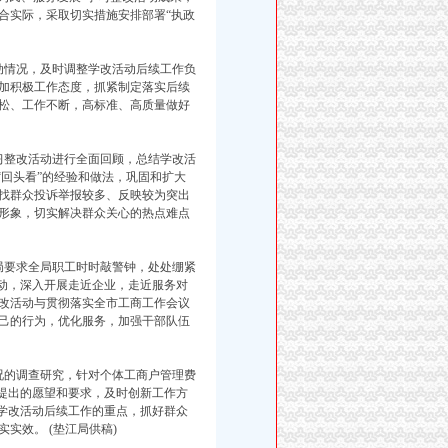
合实际，采取切实措施安排部署“执政
动情况，及时调整学改活动后续工作负
加积极工作态度，抓紧制定落实后续
松、工作不断，高标准、高质量做好
习整改活动进行全面回顾，总结学改活
“回头看”的经验和做法，巩固和扩大
找群众投诉举报较多、反映较为突出
形象，切实解决群众关心的热点难点
局要求全局职工时时敲警钟，处处绷紧
活动，深入开展走近企业，走近服务对
改活动与贯彻落实全市工商工作会议
己的行为，优化服务，加强干部队伍
况的调查研究，针对个体工商户管理费
象提出的愿望和要求，及时创新工作方
住学改活动后续工作的重点，抓好群众
实效。 (垫江局供稿)