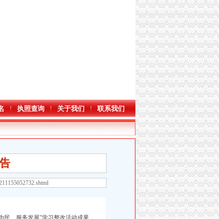
名
执照查询
关于我们
联系我们
告
3211155052732.shtml
为民、服务发展”学习整改活动成果，