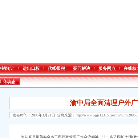
注销转让
进出口权
代帐报税
疑问解决
服务网点
在线核
工商动态
渝中局全面清理户外广
发布时间：2006年3月21日 信息来源：
http://www.cqgs12315.cn/cms/html/2006
为认真贯彻落实全市工商行政管理工作会议精神，进一步巩固扩大“执政