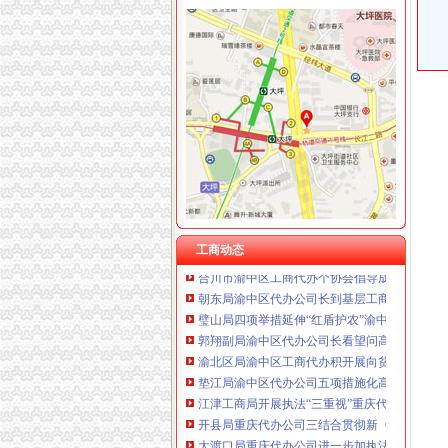
重庆泰盛贷款咨询有限公司 渝高 （工商注册）
重庆欧氏科技发展有限公司 渝九50万 （进出口
工商动态
重庆金品科技有限公司 渝南100万 （进出口权
渝中局渝中区代办公司三项措施作好洪崖洞片
重庆盛旗投资咨询有限公司 渝中10万 （工商注
长寿区个协积开展五项服务提升协会凝聚力
重庆凯誉网络通信技术工程有限公司渝中分公司
潼南局重庆代办营业执照立足三点化风廉正建
上海兆妩贸易有限公司重庆时代广场分公司 渝
大渡口局渝中区代办公司六条措施创建节约型
杭州思锐贸易有限公司重庆分公司 渝中 （工商
渝北局重庆代办公司工商登记窗口获区行政大
重庆百谷农业开发有限公司 渝中650万 （注册
市局选送的渝中区工商代办小品《除夕之》在
永川局重庆代办营业执照突出三个重点配合财
奉节局采取五项措施加农资市重庆代办公司场
经开园局加节日市渝中区代办公司场监管
工商动态
合川市渝中区工商代办个协会倡导成立贫困救
朝东局渝中区代办公司长到基层工商所问干部
璧山局四项举措延伸“红盾护农”渝中区工商代
郭翔副局渝中区代办公司长看望问高新区工商
渝北区局渝中区工商代办积开展向贫困群众送
垫江局渝中区代办公司五项措施化高危行业监
江津工商局开展执法“三重视”重庆代办公司活动
开县局重庆代办公司三结合贯彻新《公司法》
大渡口局重庆代办公司进一步加执法质量管理
璧山局渝中区代办营业执照加节日期间商标专