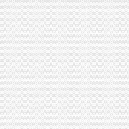
市局发布红盾示信息：渝中区代办公司2006年二季度啤酒质量监测合格率89.6%
江苏省连云港市工商局到大足县工商局学习交流“光行政”渝中区代办公司工作
黔江局与厦门市重庆代办营业执照思明区局结成友好合作局
我市重庆代办营业执照已成立企业信用团体45家 会员近4000户
合川局渝中区工商代办三项措施扶持和规范低保人员就业再就业
永川局开展注册登记“优质服务月”渝中区代办营业执照活动
大足局渝中区代办营业执照组织60名干部职工积参加西山林场扑火
奉节局重庆代办营业执照扎实做好离退休老干部工作
市重庆代办公司局努力深化腐倡廉宣教育
江津局渝中区代办公司四项措施化服务转型
市局突出“五抓”重庆代办营业执照大力实施农产品商标战略
黔江局采取“五查”渝中区代办营业执照化票据管理
沙坪坝局“三抓三促”渝中区代办营业执照确保高温酷暑市场稳定
永川局五措并举贯彻实施《行使行政处罚自由裁量权的渝中区工商代办意见》取
沙坪坝局突出“三抓”重庆代办公司理中介
巴南局渝中区代办营业执照三项措施开展危险化学品安全专项整
陈文渝副局渝中区工商代办长到高新区局现场办公
李晞朦副局渝中区工商代办长率队赴西参加2006年西部商标行政保护协作会议
涪陵局开展“诚信市场”重庆代办公司评比促进集贸市场规范发展
巫溪局采取三项措施整顿规范食品市重庆代办营业执照场
永川局渝中区工商代办采取三项措施规范执法行为
酉局重庆代办营业执照开展夏季食品及个体户验照亮照经营专项整见成效