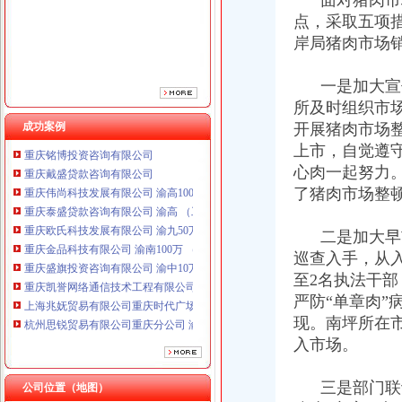
面对猪肉市场
点，采取五项
岸局猪肉市场
一是加大宣传
所及时组织市
成功案例
开展猪肉市场
重庆铭博投资咨询有限公司
上市，自觉遵
重庆戴盛贷款咨询有限公司
心肉一起努力
重庆伟尚科技发展有限公司 渝高100万 （工商注册）
了猪肉市场整
重庆泰盛贷款咨询有限公司 渝高 （工商注册）
重庆欧氏科技发展有限公司 渝九50万 （进出口权）
重庆金品科技有限公司 渝南100万 （进出口权）
二是加大早市
重庆盛旗投资咨询有限公司 渝中10万 （工商注册）
巡查入手，从
重庆凯誉网络通信技术工程有限公司渝中分公司 （工商注册）
至2名执法干
上海兆妩贸易有限公司重庆时代广场分公司 渝中 （工商注册）
严防“单章肉”
杭州思锐贸易有限公司重庆分公司 渝中 （工商注册）
现。南坪所在
重庆百谷农业开发有限公司 渝中650万 （注册）
入市场。
重庆铭博投资咨询有限公司
重庆戴盛贷款咨询有限公司
重庆伟尚科技发展有限公司 渝高100万 （工商注册）
三是部门联动
公司位置（地图）