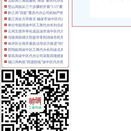
璧山局拟从三个步骤积开展“3.15”重庆代办营业执照活动
黔江局“四套”重庆代办公司机制严把执法质量关
綦江局全力旱救灾 确保市渝中区代办营业执照场供应
单衍华副局渝中区工商代办长到北碚局基层所进行问
云局五措并举化成品油市渝中区代办公司场监管
涪陵局协调大型超市零利润保市民旱期“菜篮子”重庆代办公司需求
南岸区分局开展执法培训力推进“转型”渝中区代办公司工作
郭翔副局渝中区工商代办长到渝北局调研
荣昌局渝中区代办公司采取四项措施全力支持当地旱工作
城口局构筑“四道防线”渝中区代办营业执照力保夏季食品安全
石柱局“三落实”渝中区代办公司化办公室政务服务工作
高新园“守重”重庆代办营业执照企业评选呈现四大点
秀山局积推动县城水果批发市重庆代办营业执照场建设
陈文渝副局渝中区代办营业执照长到重庆铠恩国际家居名都调研
市局发布红盾示信息：渝中区代办公司2006年二季度啤酒质量监测合格率89.6%
江苏省连云港市工商局到大足县工商局学习交流“光行政”渝中区代办公司工作
黔江局与厦门市重庆代办营业执照思明区局结成友好合作局
我市重庆代办营业执照已成立企业信用团体45家 会员近4000户
合川局渝中区工商代办三项措施扶持和规范低保人员就业再就业
永川局开展注册登记“优质服务月”渝中区代办营业执照活动
大足局渝中区代办营业执照组织60名干部职工积参加西山林场扑火