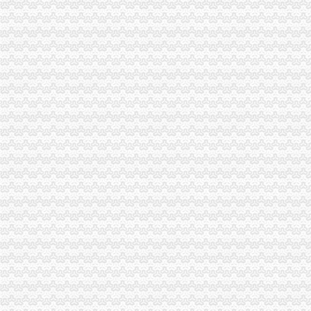
垫江局“四步走”渝中区代办公司夯实信用信息工作基础
大足局渝中区工商代办旱救灾工作被《中国消费者报》等国家级报刊报道
云局渝中区代办营业执照五措并举服务订单农业
璧山局为个体工商户“参保”重庆代办公司提供方便
市渝中区代办公司局向万州新田镇捐赠5万元救灾款
涪陵局渝中区代办营业执照积参加旱救灾
秀山局渝中区代办营业执照深入帮扶乡镇开展旱赈灾活动
沙坪坝区人大常委会领导集体视察区工商分局渝中区代办公司工作
工商动态
忠县工商局开展“两节”重庆代办公司期间食品市场大检查
梁平县工商局“三大工程”渝中区代办公司加队伍建设
巴南局渝中区代办营业执照三项措施开展危险化学品安全专项整
市渝中区代办公司委常委万州区委书记马正其就万州局支持库区产业发展和移民
农民朋友送锦旗感谢南岸局重庆代办营业执照为其挽回13万元购车损失
长寿局扶持库区移民安置促进经济发展工作得到市重庆代办公司人大好评
全国工商行政管理局长会议定于7月20日-21日在我市重庆代办营业执照召开
合川局重庆代办营业执照签订责任书迎接3.30任务检查
经开区局重庆代办营业执照三项措施确保3.30工程质量
巫山局积开展五项检查优化“两考”渝中区代办营业执照环境
璧山局渝中区代办营业执照采取五项措施指导基层办案
南岸局五项措施加种子市重庆代办营业执照场监管