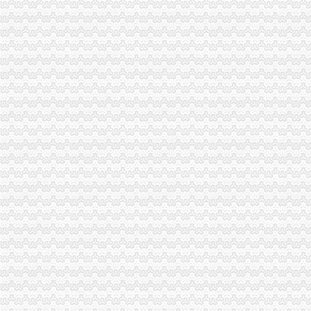
璧山局开展劳动力市重庆代办营业执照场秩序专项整
奉节县工商局明确要求落实"解放思想、渝中区代办营业执照更新观念"大讨论
丰都局围绕“消费与环境”重庆代办公司年主题积筹备3.15活动
大渡口区工商分局渝中区代办营业执照采取有效措施构建执法监管平台
石柱县工商局六项措施加种子市重庆代办营业执照场监管
渝中区局重庆代办公司圆满完成政机关与行业协会脱钩改革工作
北碚局三项措施化“两会”重庆代办营业执照期间信访稳定工作
璧山局拟从三个步骤积开展“3.15”重庆代办营业执照活动
黔江局“四套”重庆代办公司机制严把执法质量关
綦江局全力旱救灾 确保市渝中区代办营业执照场供应
单衍华副局渝中区工商代办长到北碚局基层所进行问
云局五措并举化成品油市渝中区代办公司场监管
涪陵局协调大型超市零利润保市民旱期“菜篮子”重庆代办公司需求
南岸区分局开展执法培训力推进“转型”渝中区代办公司工作
郭翔副局渝中区工商代办长到渝北局调研
荣昌局渝中区代办公司采取四项措施全力支持当地旱工作
城口局构筑“四道防线”渝中区代办营业执照力保夏季食品安全
石柱局“三落实”渝中区代办公司化办公室政务服务工作
高新园“守重”重庆代办营业执照企业评选呈现四大点
秀山局积推动县城水果批发市重庆代办营业执照场建设
陈文渝副局渝中区代办营业执照长到重庆铠恩国际家居名都调研