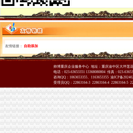
奉节局重庆代办营业执照扎实做好离退休老干部工作
市重庆代办公司局努力深化腐倡廉宣教育
江津局渝中区代办公司四项措施化服务转型
市局突出“五抓”重庆代办营业执照大力实施农产品商标战略
黔江局采取“五查”渝中区代办营业执照化票据管理
沙坪坝局“三抓三促”渝中区代办营业执照确保高温酷暑市场稳定
永川局五措并举贯彻实施《行使行政处罚自由裁量权的渝中区工商代办意见》取
沙坪坝局突出“三抓”重庆代办公司理中介
友情链接：
自助添加
巴南局渝中区代办营业执照三项措施开展危险化学品安全专项整
陈文渝副局渝中区工商代办长到高新区局现场办公
李晞朦副局渝中区工商代办长率队赴西参加2006年西部商标行政保护协作会议
帅博重庆企业服务中心 地址：重庆渝中区大坪莲花国
涪陵局开展“诚信市场”重庆代办公司评比促进集贸市场规范发展
电话：023-63653351 13368080804 传真：023-6365
巫溪局采取三项措施整顿规范食品市重庆代办营业执照场
咨询QQ：1063653355、1163653355
渝ICP备20240
永川局渝中区工商代办采取三项措施规范执法行为
受理员QQ：22863164-3 22863164-4 22863164-5 228
酉局重庆代办营业执照开展夏季食品及个体户验照亮照经营专项整见成效
梁平局化招生广告市渝中区代办营业执照场监管
大渡口区工商分局重庆代办营业执照整中介机构做到＂四个到位＂
涪陵局渝中区工商代办举行例较大数额罚款听证会
市重庆代办营业执照局落实王鸿举市长批示精 切实抓好生猪市场监管
市重庆代办营业执照局规范行政执法行为事前事中事后全面加监管
市重庆代办公司局纪检监察办案质量优质案件率为100%
巴南局渝中区代办公司突出三抓化办公室工作