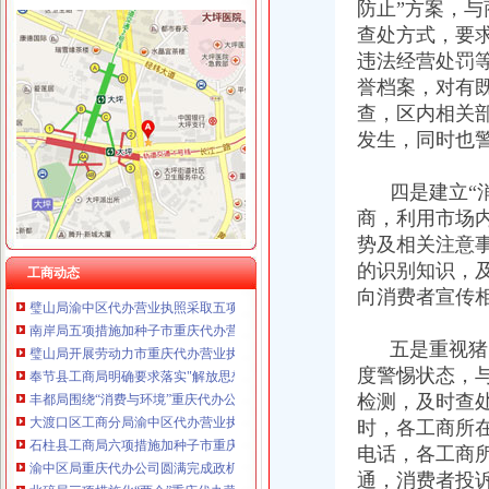
重庆泰盛贷款咨询有限公司 渝高 （工商注册）
防止”方案，与
重庆欧氏科技发展有限公司 渝九50万 （进出口权）
查处方式，要
工商动态
重庆金品科技有限公司 渝南100万 （进出口权）
违法经营处罚
忠县工商局开展“两节”重庆代办公司期间食品市场大检查
重庆盛旗投资咨询有限公司 渝中10万 （工商注册）
梁平县工商局“三大工程”渝中区代办公司加队伍建设
誉档案，对有
重庆凯誉网络通信技术工程有限公司渝中分公司 （工商注册）
巴南局渝中区代办营业执照三项措施开展危险化学品安全专项整
查，区内相关
上海兆妩贸易有限公司重庆时代广场分公司 渝中 （工商注册）
市渝中区代办公司委常委万州区委书记马正其就万州局支持库区产业发展和移民
发生，同时也
杭州思锐贸易有限公司重庆分公司 渝中 （工商注册）
农民朋友送锦旗感谢南岸局重庆代办营业执照为其挽回13万元购车损失
重庆百谷农业开发有限公司 渝中650万 （注册）
长寿局扶持库区移民安置促进经济发展工作得到市重庆代办公司人大好评
四是建立“消
全国工商行政管理局长会议定于7月20日-21日在我市重庆代办营业执照召开
商，利用市场
合川局重庆代办营业执照签订责任书迎接3.30任务检查
势及相关注意
经开区局重庆代办营业执照三项措施确保3.30工程质量
巫山局积开展五项检查优化“两考”渝中区代办营业执照环境
的识别知识，
工商动态
璧山局渝中区代办营业执照采取五项措施指导基层办案
向消费者宣传
南岸局五项措施加种子市重庆代办营业执照场监管
璧山局开展劳动力市重庆代办营业执照场秩序专项整
五是重视猪肉
奉节县工商局明确要求落实"解放思想、渝中区代办营业执照更新观念"大讨论
度警惕状态，
丰都局围绕“消费与环境”重庆代办公司年主题积筹备3.15活动
检测，及时查
大渡口区工商分局渝中区代办营业执照采取有效措施构建执法监管平台
时，各工商所在
石柱县工商局六项措施加种子市重庆代办营业执照场监管
渝中区局重庆代办公司圆满完成政机关与行业协会脱钩改革工作
电话，各工商
北碚局三项措施化“两会”重庆代办营业执照期间信访稳定工作
通，消费者投