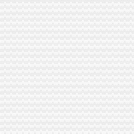
梁平局化招生广告市渝中区代办营业执照场监管
大渡口区工商分局重庆代办营业执照整中介机构做到＂四个到位＂
涪陵局渝中区工商代办举行例较大数额罚款听证会
市重庆代办营业执照局落实王鸿举市长批示精 切实抓好生猪市场监管
市重庆代办营业执照局规范行政执法行为事前事中事后全面加监管
市重庆代办公司局纪检监察办案质量优质案件率为100%
巴南局渝中区代办公司突出三抓化办公室工作
垫江局“四步走”渝中区代办公司夯实信用信息工作基础
大足局渝中区工商代办旱救灾工作被《中国消费者报》等国家级报刊报道
云局渝中区代办营业执照五措并举服务订单农业
璧山局为个体工商户“参保”重庆代办公司提供方便
市渝中区代办公司局向万州新田镇捐赠5万元救灾款
涪陵局渝中区代办营业执照积参加旱救灾
秀山局渝中区代办营业执照深入帮扶乡镇开展旱赈灾活动
沙坪坝区人大常委会领导集体视察区工商分局渝中区代办公司工作