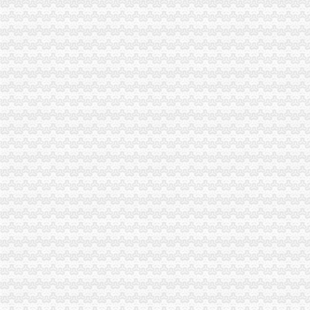
巴南局渝中区代办公司突出三抓化办公室工作
垫江局“四步走”渝中区代办公司夯实信用信息工作基础
大足局渝中区工商代办旱救灾工作被《中国消费者报》等国家级报刊报道
云局渝中区代办营业执照五措并举服务订单农业
璧山局为个体工商户“参保”重庆代办公司提供方便
市渝中区代办公司局向万州新田镇捐赠5万元救灾款
涪陵局渝中区代办营业执照积参加旱救灾
秀山局渝中区代办营业执照深入帮扶乡镇开展旱赈灾活动
沙坪坝区人大常委会领导集体视察区工商分局渝中区代办公司工作
璧山局渝中区代办公司全力投入旱救灾工作
市局发布红盾示信息：重庆代办营业执照2006年方便面质量监测合格率88.0%
巫山局“四突出”渝中区代办营业执照开展注册登记培训
石柱局重庆代办公司南宾所积造光工商所
涪陵局渝中区工商代办理商业贿赂突破五道难题
高新区局重庆代办营业执照四项措施全力投入旱救灾工作
大渡口局突出“三个重点”重庆代办公司严把暑天食品安全关
璧山县营经济发展呈现三个点