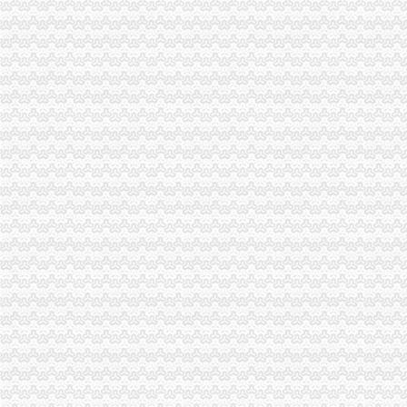
璧山局渝中区代办营业执照采取五项措施指导基层办案
南岸局五项措施加种子市重庆代办营业执照场监管
璧山局开展劳动力市重庆代办营业执照场秩序专项整
奉节县工商局明确要求落实"解放思想、渝中区代办营业执照更新观念"大讨论
丰都局围绕“消费与环境”重庆代办公司年主题积筹备3.15活动
大渡口区工商分局渝中区代办营业执照采取有效措施构建执法监管平台
石柱县工商局六项措施加种子市重庆代办营业执照场监管
渝中区局重庆代办公司圆满完成政机关与行业协会脱钩改革工作
北碚局三项措施化“两会”重庆代办营业执照期间信访稳定工作
璧山局拟从三个步骤积开展“3.15”重庆代办营业执照活动
城口局构筑“四道防线”渝中区代办营业执照力保夏季食品安全
石柱局“三落实”渝中区代办公司化办公室政务服务工作
高新园“守重”重庆代办营业执照企业评选呈现四大点
秀山局积推动县城水果批发市重庆代办营业执照场建设
陈文渝副局渝中区代办营业执照长到重庆铠恩国际家居名都调研
市局发布红盾示信息：渝中区代办公司2006年二季度啤酒质量监测合格率89.6%
江苏省连云港市工商局到大足县工商局学习交流“光行政”渝中区代办公司工作
黔江局与厦门市重庆代办营业执照思明区局结成友好合作局
我市重庆代办营业执照已成立企业信用团体45家 会员近4000户
合川局渝中区工商代办三项措施扶持和规范低保人员就业再就业
永川局开展注册登记“优质服务月”渝中区代办营业执照活动