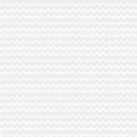
大足局渝中区代办营业执照组织60名干部职工积参加西山林场扑火
奉节局重庆代办营业执照扎实做好离退休老干部工作
市重庆代办公司局努力深化腐倡廉宣教育
江津局渝中区代办公司四项措施化服务转型
市局突出“五抓”重庆代办营业执照大力实施农产品商标战略
黔江局采取“五查”渝中区代办营业执照化票据管理
沙坪坝局“三抓三促”渝中区代办营业执照确保高温酷暑市场稳定
永川局五措并举贯彻实施《行使行政处罚自由裁量权的渝中区工商代办意见》取
沙坪坝局突出“三抓”重庆代办公司理中介
巴南局渝中区代办营业执照三项措施开展危险化学品安全专项整
陈文渝副局渝中区工商代办长到高新区局现场办公
李晞朦副局渝中区工商代办长率队赴西参加2006年西部商标行政保护协作会议
涪陵局开展“诚信市场”重庆代办公司评比促进集贸市场规范发展
巫溪局采取三项措施整顿规范食品市重庆代办营业执照场
永川局渝中区工商代办采取三项措施规范执法行为
酉局重庆代办营业执照开展夏季食品及个体户验照亮照经营专项整见成效
梁平局化招生广告市渝中区代办营业执照场监管
大渡口区工商分局重庆代办营业执照整中介机构做到＂四个到位＂
涪陵局渝中区工商代办举行例较大数额罚款听证会
市重庆代办营业执照局落实王鸿举市长批示精 切实抓好生猪市场监管
市重庆代办营业执照局规范行政执法行为事前事中事后全面加监管
市重庆代办公司局纪检监察办案质量优质案件率为100%