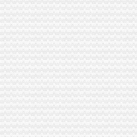
秀山局渝中区代办营业执照深入帮扶乡镇开展旱赈灾活动
沙坪坝区人大常委会领导集体视察区工商分局渝中区代办公司工作
璧山局渝中区代办公司全力投入旱救灾工作
市局发布红盾示信息：重庆代办营业执照2006年方便面质量监测合格率88.0%
巫山局“四突出”渝中区代办营业执照开展注册登记培训
石柱局重庆代办公司南宾所积造光工商所
涪陵局渝中区工商代办理商业贿赂突破五道难题
高新区局重庆代办营业执照四项措施全力投入旱救灾工作
大渡口局突出“三个重点”重庆代办公司严把暑天食品安全关
璧山县营经济发展呈现三个点
工商动态
忠县工商局开展“两节”重庆代办公司期间食品市场大检查
梁平县工商局“三大工程”渝中区代办公司加队伍建设
巴南局渝中区代办营业执照三项措施开展危险化学品安全专项整
市渝中区代办公司委常委万州区委书记马正其就万州局支持库区产业发展和移民
农民朋友送锦旗感谢南岸局重庆代办营业执照为其挽回13万元购车损失
长寿局扶持库区移民安置促进经济发展工作得到市重庆代办公司人大好评
全国工商行政管理局长会议定于7月20日-21日在我市重庆代办营业执照召开
合川局重庆代办营业执照签订责任书迎接3.30任务检查
经开区局重庆代办营业执照三项措施确保3.30工程质量
巫山局积开展五项检查优化“两考”渝中区代办营业执照环境