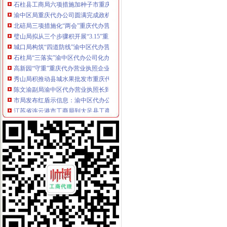
渝中区局重庆代办公司圆满完成政机关与行业协会脱钩改革工作
北碚局三项措施化“两会”重庆代办营业执照期间信访稳定工作
璧山局拟从三个步骤积开展“3.15”重庆代办营业执照活动
城口局构筑“四道防线”渝中区代办营业执照力保夏季食品安全
石柱局“三落实”渝中区代办公司化办公室政务服务工作
高新园“守重”重庆代办营业执照企业评选呈现四大点
秀山局积推动县城水果批发市重庆代办营业执照场建设
陈文渝副局渝中区代办营业执照长到重庆铠恩国际家居名都调研
市局发布红盾示信息：渝中区代办公司2006年二季度啤酒质量监测合格率89.6%
江苏省连云港市工商局到大足县工商局学习交流“光行政”渝中区代办公司工作
黔江局与厦门市重庆代办营业执照思明区局结成友好合作局
我市重庆代办营业执照已成立企业信用团体45家 会员近4000户
合川局渝中区工商代办三项措施扶持和规范低保人员就业再就业
永川局开展注册登记“优质服务月”渝中区代办营业执照活动
大足局渝中区代办营业执照组织60名干部职工积参加西山林场扑火
奉节局重庆代办营业执照扎实做好离退休老干部工作
市重庆代办公司局努力深化腐倡廉宣教育
江津局渝中区代办公司四项措施化服务转型
市局突出“五抓”重庆代办营业执照大力实施农产品商标战略
黔江局采取“五查”渝中区代办营业执照化票据管理
沙坪坝局“三抓三促”渝中区代办营业执照确保高温酷暑市场稳定