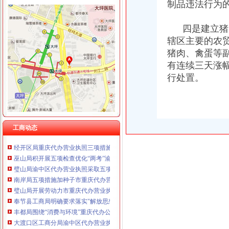
制品违法行为
四是建立猪肉
辖区主要的农
工商动态
猪肉、禽蛋等
忠县工商局开展“两节”重庆代办公司期间食品市场大检查
梁平县工商局“三大工程”渝中区代办公司加队伍建设
有连续三天涨
巴南局渝中区代办营业执照三项措施开展危险化学品安全专项整
行处置。
市渝中区代办公司委常委万州区委书记马正其就万州局支持库区产业发展和移民
农民朋友送锦旗感谢南岸局重庆代办营业执照为其挽回13万元购车损失
长寿局扶持库区移民安置促进经济发展工作得到市重庆代办公司人大好评
全国工商行政管理局长会议定于7月20日-21日在我市重庆代办营业执照召开
工商动态
合川局重庆代办营业执照签订责任书迎接3.30任务检查
经开区局重庆代办营业执照三项措施确保3.30工程质量
巫山局积开展五项检查优化“两考”渝中区代办营业执照环境
璧山局渝中区代办营业执照采取五项措施指导基层办案
南岸局五项措施加种子市重庆代办营业执照场监管
璧山局开展劳动力市重庆代办营业执照场秩序专项整
奉节县工商局明确要求落实"解放思想、渝中区代办营业执照更新观念"大讨论
丰都局围绕“消费与环境”重庆代办公司年主题积筹备3.15活动
大渡口区工商分局渝中区代办营业执照采取有效措施构建执法监管平台
石柱县工商局六项措施加种子市重庆代办营业执照场监管