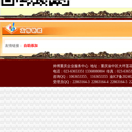
永川局五措并举贯彻实施《行使行政处罚自由裁量权的渝中区工商代办意见》取
沙坪坝局突出“三抓”重庆代办公司理中介
巴南局渝中区代办营业执照三项措施开展危险化学品安全专项整
陈文渝副局渝中区工商代办长到高新区局现场办公
李晞朦副局渝中区工商代办长率队赴西参加2006年西部商标行政保护协作会议
涪陵局开展“诚信市场”重庆代办公司评比促进集贸市场规范发展
巫溪局采取三项措施整顿规范食品市重庆代办营业执照场
永川局渝中区工商代办采取三项措施规范执法行为
友情链接：
自助添加
酉局重庆代办营业执照开展夏季食品及个体户验照亮照经营专项整见成效
梁平局化招生广告市渝中区代办营业执照场监管
大渡口区工商分局重庆代办营业执照整中介机构做到＂四个到位＂
帅博重庆企业服务中心 地址：重庆渝中区大坪莲花国
涪陵局渝中区工商代办举行例较大数额罚款听证会
电话：023-63653351 13368080804 传真：023-6365
市重庆代办营业执照局落实王鸿举市长批示精 切实抓好生猪市场监管
咨询QQ：1063653355、1163653355
渝ICP备20240
受理员QQ：22863164-3 22863164-4 22863164-5 228
市重庆代办营业执照局规范行政执法行为事前事中事后全面加监管
市重庆代办公司局纪检监察办案质量优质案件率为100%
巴南局渝中区代办公司突出三抓化办公室工作
垫江局“四步走”渝中区代办公司夯实信用信息工作基础
大足局渝中区工商代办旱救灾工作被《中国消费者报》等国家级报刊报道
云局渝中区代办营业执照五措并举服务订单农业
璧山局为个体工商户“参保”重庆代办公司提供方便
市渝中区代办公司局向万州新田镇捐赠5万元救灾款
涪陵局渝中区代办营业执照积参加旱救灾