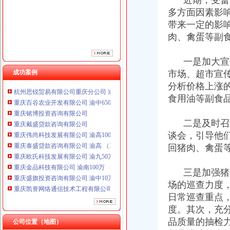
近期，受畜禽
重庆伟尚科技发展有限公司 渝高100万 （工商注册）
多方面因素影
重庆泰盛贷款咨询有限公司 渝高 （工商注册）
带来一定的影
重庆欧氏科技发展有限公司 渝九50万 （进出口权）
肉、禽蛋等副
重庆金品科技有限公司 渝南100万 （进出口权）
重庆盛旗投资咨询有限公司 渝中10万 （工商注册）
一是加大宣传
重庆凯誉网络通信技术工程有限公司渝中分公司 （工商注册）
成功案例
上海兆妩贸易有限公司重庆时代广场分公司 渝中 （工商注册）
市场、超市宣
杭州思锐贸易有限公司重庆分公司 渝中 （工商注册）
分析价格上涨
重庆百谷农业开发有限公司 渝中650万 （注册）
食用油等副食
重庆铭博投资咨询有限公司
重庆戴盛贷款咨询有限公司
二是及时召开
重庆伟尚科技发展有限公司 渝高100万 （工商注册）
谈会，引导他
重庆泰盛贷款咨询有限公司 渝高 （工商注册）
回猪肉、禽蛋
重庆欧氏科技发展有限公司 渝九50万 （进出口权）
重庆金品科技有限公司 渝南100万 （进出口权）
重庆盛旗投资咨询有限公司 渝中10万 （工商注册）
三是加强猪肉
重庆凯誉网络通信技术工程有限公司渝中分公司 （工商注册）
场的巡查力度
上海兆妩贸易有限公司重庆时代广场分公司 渝中 （工商注册）
日常巡查重点
杭州思锐贸易有限公司重庆分公司 渝中 （工商注册）
度。其次，充
重庆百谷农业开发有限公司 渝中650万 （注册）
品质量的抽检
公司位置（地图）