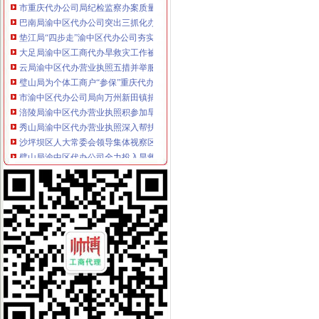
巴南局渝中区代办公司突出三抓化办公室工作
垫江局“四步走”渝中区代办公司夯实信用信息工作基础
大足局渝中区工商代办旱救灾工作被《中国消费者报》等国家级报刊报道
云局渝中区代办营业执照五措并举服务订单农业
璧山局为个体工商户“参保”重庆代办公司提供方便
市渝中区代办公司局向万州新田镇捐赠5万元救灾款
涪陵局渝中区代办营业执照积参加旱救灾
秀山局渝中区代办营业执照深入帮扶乡镇开展旱赈灾活动
沙坪坝区人大常委会领导集体视察区工商分局渝中区代办公司工作
璧山局渝中区代办公司全力投入旱救灾工作
市局发布红盾示信息：重庆代办营业执照2006年方便面质量监测合格率88.0%
巫山局“四突出”渝中区代办营业执照开展注册登记培训
石柱局重庆代办公司南宾所积造光工商所
涪陵局渝中区工商代办理商业贿赂突破五道难题
高新区局重庆代办营业执照四项措施全力投入旱救灾工作
大渡口局突出“三个重点”重庆代办公司严把暑天食品安全关
璧山县营经济发展呈现三个点
奉节局重庆代办营业执照采取四项措施严查食品安全
市重庆代办公司委学习整改活动督查组到市局督查调研
市重庆代办营业执照局积改进12315指挥调度中心申诉举报功能
梁平局重庆代办营业执照五项制度确保维权工作到位