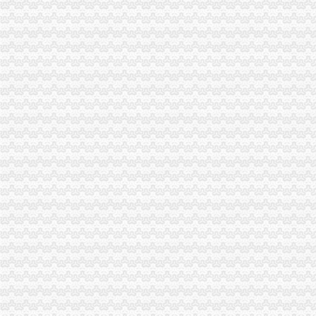
南岸区工商分局重庆代办公司积发挥职能作用投身旱救灾工作
市工商局与市消委共同开展“诚信兴商宣月”重庆代办公司活动
万州工商局重庆代办营业执照从五个方面入手加经检办案工作
北碚区工商分局提出工商部门在发展农村经纪人工作中应发挥“三个作用”渝中区
工商动态
奉节局采取五项措施加农资市重庆代办公司场管理
长寿局五项措施贯彻落实市渝中区代办公司委市领导重要批示
陈速副局重庆代办营业执照长到秀山局调研
市渝中区代办营业执照局陈速副局长到黔江局检查指导工作
市局召开机关“执政为民、服务发展”重庆代办公司研讨活动动员会
大渡口局认真贯彻市渝中区工商代办委市府领导重要批示
市渝中区代办公司局积发布公益广告塑造工商良好形象
市渝中区代办公司委市领导对全市工商行政管理工作作出重要批示
忠县局“三举措”渝中区代办营业执照扎实开展“解放思想、更新观念”大讨论活动
市渝中区代办公司委常委万州区委书记马正其就万州局支持库区产业发展和移民
北碚局重庆代办营业执照五方面入手圆满完成半年信用信息化建设考核
市重庆代办营业执照创建国家园林城市工作办公室到我局检查指导工作
潼南局双江所通过市重庆代办营业执照级精文明单位复评
南岸局渝中区代办公司开发商标分类监管平台系统全面提升商标监管水平
市渝中区代办营业执照委组织部充分肯定市局大规模干部教育培训工作
汪洋书记对《市重庆代办公司工商局出台12条政策措施支持库区产业发展和移
万州区工商局认真贯彻市渝中区代办公司委二届九次全委会精