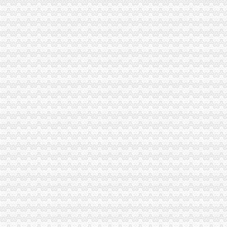
万盛区全体人大领导到万盛区工商分局重庆代办公司检查工作
郭翔、渝中区代办公司李晞朦副局长为九龙园区企业现场出谋划策
大足县工商局渝中区代办公司就农村经纪人现状提出发展对策
黔江区工商分局创四大平台支持农村“双建工程”重庆代办营业执照
城口县工商局渝中区代办营业执照采取四条措施构筑食品安全监管
巴南区工商分局渝中区工商代办创办《商品质量检测通报》
大足县工商局渝中区代办公司从六个方面提高基层监管执法人员办案水平
南岸区工商分局重庆代办公司积发挥职能作用投身旱救灾工作
市工商局与市消委共同开展“诚信兴商宣月”重庆代办公司活动
万州工商局重庆代办营业执照从五个方面入手加经检办案工作
北碚区工商分局提出工商部门在发展农村经纪人工作中应发挥“三个作用”渝中区