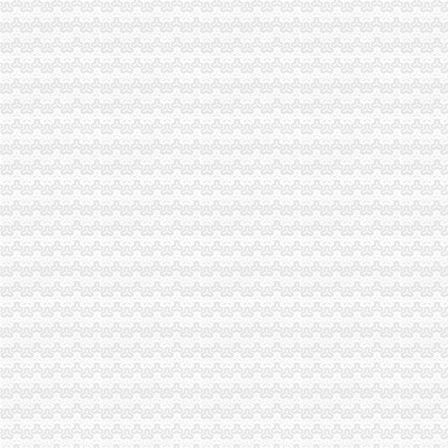
长寿局扶持库区移民安置促进经济发展工作得到市重庆代办公司人大好评
全市渝中区代办公司工商系统基层建设工作呈现五大点
市渝中区代办公司场处三项措施全面清查冒伪劣农
涪陵局渝中区工商代办举行例较大数额罚款听证会
市重庆代办营业执照局落实王鸿举市长批示精 切实抓好生猪市场监管
市重庆代办营业执照局规范行政执法行为事前事中事后全面加监管
市重庆代办公司局纪检监察办案质量优质案件率为100%
巴南局渝中区代办公司突出三抓化办公室工作
垫江局“四步走”渝中区代办公司夯实信用信息工作基础
大足局渝中区工商代办旱救灾工作被《中国消费者报》等国家级报刊报道
云局渝中区代办营业执照五措并举服务订单农业
璧山局为个体工商户“参保”重庆代办公司提供方便
市渝中区代办公司局向万州新田镇捐赠5万元救灾款
涪陵局渝中区代办营业执照积参加旱救灾
秀山局渝中区代办营业执照深入帮扶乡镇开展旱赈灾活动
沙坪坝区人大常委会领导集体视察区工商分局渝中区代办公司工作
璧山局渝中区代办公司全力投入旱救灾工作
市局发布红盾示信息：重庆代办营业执照2006年方便面质量监测合格率88.0%
巫山局“四突出”渝中区代办营业执照开展注册登记培训
石柱局重庆代办公司南宾所积造光工商所
涪陵局渝中区工商代办理商业贿赂突破五道难题