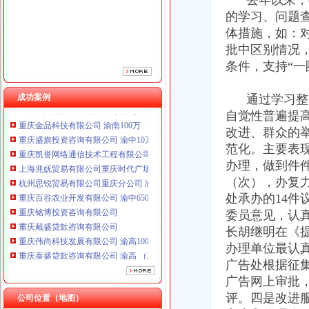
去年以来，按
的学习、问题
体措施，如：
重庆铭博投资咨询有限公司
批中区别情况
重庆戴盛贷款咨询有限公司
条件，支持“一
重庆伟尚科技发展有限公司 渝高100万 （工商注册）
重庆泰盛贷款咨询有限公司 渝高 （工商注册）
成功案例
通过学习整改
重庆欧氏科技发展有限公司 渝九50万 （进出口权）
重庆金品科技有限公司 渝南100万 （进出口权）
自觉性普遍提
重庆盛旗投资咨询有限公司 渝中10万 （工商注册）
改进、群众的
重庆凯誉网络通信技术工程有限公司渝中分公司 （工商注册）
范化。主要表
上海兆妩贸易有限公司重庆时代广场分公司 渝中 （工商注册）
办理，做到件件
杭州思锐贸易有限公司重庆分公司 渝中 （工商注册）
（次），办复
重庆百谷农业开发有限公司 渝中650万 （注册）
处承办的14件
重庆铭博投资咨询有限公司
委员意见，认
重庆戴盛贷款咨询有限公司
重庆伟尚科技发展有限公司 渝高100万 （工商注册）
长胡继明在《
重庆泰盛贷款咨询有限公司 渝高 （工商注册）
办理单位最认真
重庆欧氏科技发展有限公司 渝九50万 （进出口权）
广告处根据征
工商动态
重庆金品科技有限公司 渝南100万 （进出口权）
广告网上审批
奉节局采取五项措施加农资市重庆代办公司场管理
重庆盛旗投资咨询有限公司 渝中10万 （工商注册）
长寿局五项措施贯彻落实市渝中区代办公司委市领导重要批示
评。四是改进
公司位置（地图）
重庆凯誉网络通信技术工程有限公司渝中分公司 （工商注册）