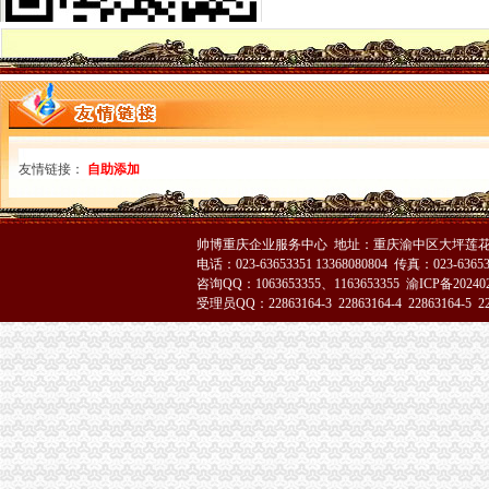
市重庆代办营业执照局全力以赴抓紧食品安全集中检查工作
高新园局渝中区工商代办高温战酷暑为企业提供优质服务
经开园局重庆代办营业执照积开展废旧回收行业专项整
郭翔副局长主持召开全市重庆代办公司煤矿企业整合注册登记工作会
大足局渝中区工商代办干部职工舍去双休日全力投入旱救灾工作
李晞朦副局渝中区工商代办长到大足局检查指导工作
高新园局渝中区工商代办积采取措施支持库区移民工再就业
友情链接：
巴南局重庆代办营业执照四明确积推进经纪执业人员备案管理
自助添加
丰都局重庆代办营业执照旱救灾树良好形象
郭翔副局渝中区代办公司长到江津局调研
南川局重庆代办营业执照积参加森林灭火
帅博重庆企业服务中心 地址：重庆渝中区大坪莲花国
万州局化合同业务培训促“转型”渝中区工商代办
电话：023-63653351 13368080804 传真：023-6365
巫山县工商局重庆代办公司六项措施保障食品消费安全
咨询QQ：1063653355、1163653355
渝ICP备20240
受理员QQ：22863164-3 22863164-4 22863164-5 228
荣昌县工商局渝中区代办营业执照制定出台网上数据任务效能考核办法
万盛区全体人大领导到万盛区工商分局重庆代办公司检查工作
郭翔、渝中区代办公司李晞朦副局长为九龙园区企业现场出谋划策
大足县工商局渝中区代办公司就农村经纪人现状提出发展对策
黔江区工商分局创四大平台支持农村“双建工程”重庆代办营业执照
城口县工商局渝中区代办营业执照采取四条措施构筑食品安全监管
巴南区工商分局渝中区工商代办创办《商品质量检测通报》
大足县工商局渝中区代办公司从六个方面提高基层监管执法人员办案水平