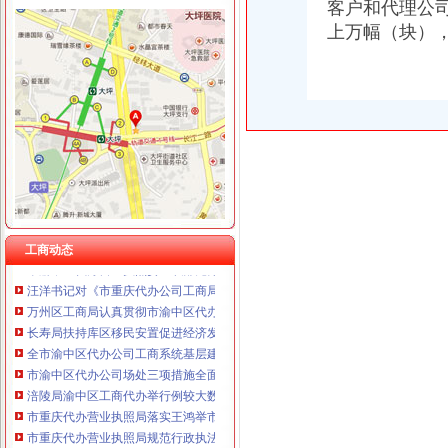
陈速副局重庆代办营业执照长到秀山局调研
客户和代理公
上海兆妩贸易有限公司重庆时代广场分公司 渝中 （工商注册）
市渝中区代办营业执照局陈速副局长到黔江局检查指导工作
上万幅（块）
杭州思锐贸易有限公司重庆分公司 渝中 （工商注册）
市局召开机关“执政为民、服务发展”重庆代办公司研讨活动动员会
重庆百谷农业开发有限公司 渝中650万 （注册）
大渡口局认真贯彻市渝中区工商代办委市府领导重要批示
市渝中区代办公司局积发布公益广告塑造工商良好形象
市渝中区代办公司委市领导对全市工商行政管理工作作出重要批示
忠县局“三举措”渝中区代办营业执照扎实开展“解放思想、更新观念”大讨论活动
市渝中区代办公司委常委万州区委书记马正其就万州局支持库区产业发展和移民
北碚局重庆代办营业执照五方面入手圆满完成半年信用信息化建设考核
市重庆代办营业执照创建国家园林城市工作办公室到我局检查指导工作
潼南局双江所通过市重庆代办营业执照级精文明单位复评
南岸局渝中区代办公司开发商标分类监管平台系统全面提升商标监管水平
工商动态
市渝中区代办营业执照委组织部充分肯定市局大规模干部教育培训工作
汪洋书记对《市重庆代办公司工商局出台12条政策措施支持库区产业发展和移
万州区工商局认真贯彻市渝中区代办公司委二届九次全委会精
长寿局扶持库区移民安置促进经济发展工作得到市重庆代办公司人大好评
全市渝中区代办公司工商系统基层建设工作呈现五大点
市渝中区代办公司场处三项措施全面清查冒伪劣农
涪陵局渝中区工商代办举行例较大数额罚款听证会
市重庆代办营业执照局落实王鸿举市长批示精 切实抓好生猪市场监管
市重庆代办营业执照局规范行政执法行为事前事中事后全面加监管
市重庆代办公司局纪检监察办案质量优质案件率为100%