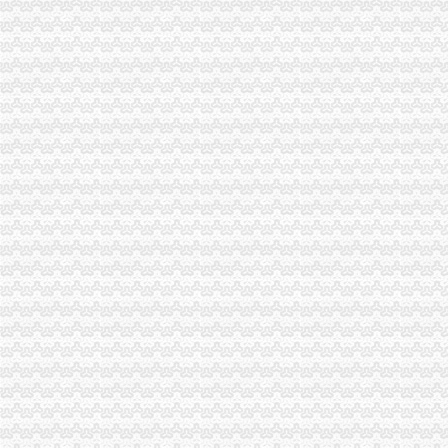
高新区局重庆代办营业执照四项措施全力投入旱救灾工作
大渡口局突出“三个重点”重庆代办公司严把暑天食品安全关
璧山县营经济发展呈现三个点
奉节局重庆代办营业执照采取四项措施严查食品安全
市重庆代办公司委学习整改活动督查组到市局督查调研
市重庆代办营业执照局积改进12315指挥调度中心申诉举报功能
梁平局重庆代办营业执照五项制度确保维权工作到位
市重庆代办营业执照局全力以赴抓紧食品安全集中检查工作
高新园局渝中区工商代办高温战酷暑为企业提供优质服务
经开园局重庆代办营业执照积开展废旧回收行业专项整
郭翔副局长主持召开全市重庆代办公司煤矿企业整合注册登记工作会
大足局渝中区工商代办干部职工舍去双休日全力投入旱救灾工作
李晞朦副局渝中区工商代办长到大足局检查指导工作
高新园局渝中区工商代办积采取措施支持库区移民工再就业
巴南局重庆代办营业执照四明确积推进经纪执业人员备案管理
丰都局重庆代办营业执照旱救灾树良好形象
郭翔副局渝中区代办公司长到江津局调研
南川局重庆代办营业执照积参加森林灭火
万州局化合同业务培训促“转型”渝中区工商代办
巫山县工商局重庆代办公司六项措施保障食品消费安全
荣昌县工商局渝中区代办营业执照制定出台网上数据任务效能考核办法