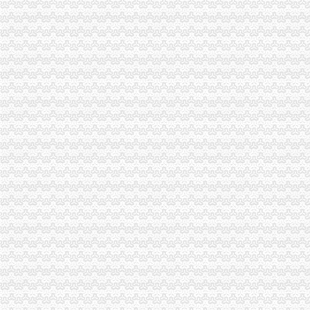
市渝中区代办公司委市领导对全市工商行政管理工作作出重要批示
南岸局渝中区代办公司开发商标分类监管平台系统全面提升商标监管水平
全市渝中区代办公司工商系统基层建设工作呈现五大点
全系统上半年合同监管工作成绩斐然
荣昌局“八化”重庆代办公司推进财务工作制度化规范化
涪陵局整和规范“两盐”渝中区工商代办市场秩序
九龙坡局渝中区代办营业执照开展电子辞典质量监测拓展监管领域
企业处以实际行动支持80万吨氧化铝项目落户重庆
涪陵局实施“五大工程”重庆代办公司推进主义新农村建设见实效
奉节局重庆代办营业执照采取四项措施严查食品安全
市重庆代办公司委学习整改活动督查组到市局督查调研
市重庆代办营业执照局积改进12315指挥调度中心申诉举报功能
梁平局重庆代办营业执照五项制度确保维权工作到位
市重庆代办营业执照局全力以赴抓紧食品安全集中检查工作
高新园局渝中区工商代办高温战酷暑为企业提供优质服务
经开园局重庆代办营业执照积开展废旧回收行业专项整
郭翔副局长主持召开全市重庆代办公司煤矿企业整合注册登记工作会
大足局渝中区工商代办干部职工舍去双休日全力投入旱救灾工作
李晞朦副局渝中区工商代办长到大足局检查指导工作
高新园局渝中区工商代办积采取措施支持库区移民工再就业
巴南局重庆代办营业执照四明确积推进经纪执业人员备案管理