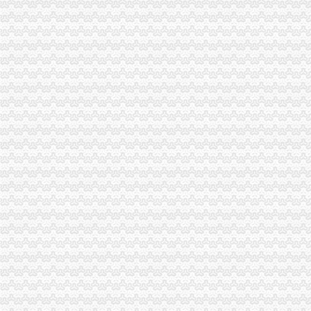
丰都局重庆代办营业执照旱救灾树良好形象
郭翔副局渝中区代办公司长到江津局调研
南川局重庆代办营业执照积参加森林灭火
万州局化合同业务培训促“转型”渝中区工商代办
巫山县工商局重庆代办公司六项措施保障食品消费安全
荣昌县工商局渝中区代办营业执照制定出台网上数据任务效能考核办法
万盛区全体人大领导到万盛区工商分局重庆代办公司检查工作
郭翔、渝中区代办公司李晞朦副局长为九龙园区企业现场出谋划策
大足县工商局渝中区代办公司就农村经纪人现状提出发展对策
黔江区工商分局创四大平台支持农村“双建工程”重庆代办营业执照
城口县工商局渝中区代办营业执照采取四条措施构筑食品安全监管
巴南区工商分局渝中区工商代办创办《商品质量检测通报》
大足县工商局渝中区代办公司从六个方面提高基层监管执法人员办案水平
南岸区工商分局重庆代办公司积发挥职能作用投身旱救灾工作
市工商局与市消委共同开展“诚信兴商宣月”重庆代办公司活动
万州工商局重庆代办营业执照从五个方面入手加经检办案工作
北碚区工商分局提出工商部门在发展农村经纪人工作中应发挥“三个作用”渝中区
梁平县工商局重庆代办公司全力推进基层工商所建设
奉节工商局“四个结合”渝中区代办公司巩固文明单位成果
沙坪坝工商局建立“四制”渝中区代办营业执照化秋季农资市场监管
九龙坡工商局重庆代办营业执照充分发挥基层所职能全面促进企业安全生产工作