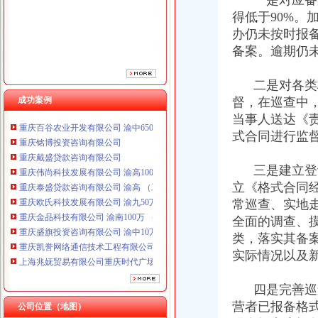
一是对应备案
重庆泰盛贷款咨询有限公司 渝高 （工商注册）
得低于90%
重庆欧氏科技发展有限公司 渝九50万 （进出口权）
办仍未按时报
重庆金品科技有限公司 渝南100万 （进出口权）
备案。逾期仍
重庆盛旗投资咨询有限公司 渝中10万 （工商注册）
重庆凯誉网络通信技术工程有限公司渝中分公司 （工商注册）
二是对各类格
上海兆妩贸易有限公司重庆时代广场分公司 渝中 （工商注册）
成功案例
督，在巡查中
杭州思锐贸易有限公司重庆分公司 渝中 （工商注册）
重庆百谷农业开发有限公司 渝中650万 （注册）
当事人送达《
重庆铭博投资咨询有限公司
式合同进行监
重庆戴盛贷款咨询有限公司
重庆伟尚科技发展有限公司 渝高100万 （工商注册）
三是建立登记
重庆泰盛贷款咨询有限公司 渝高 （工商注册）
立《格式合同
重庆欧氏科技发展有限公司 渝九50万 （进出口权）
常巡查、实地
重庆金品科技有限公司 渝南100万 （进出口权）
全面的调查、
重庆盛旗投资咨询有限公司 渝中10万 （工商注册）
重庆凯誉网络通信技术工程有限公司渝中分公司 （工商注册）
类，落实其备
上海兆妩贸易有限公司重庆时代广场分公司 渝中 （工商注册）
实际情况以及
杭州思锐贸易有限公司重庆分公司 渝中 （工商注册）
重庆百谷农业开发有限公司 渝中650万 （注册）
四是完善巡查
营者已报备格
公司位置（地图）