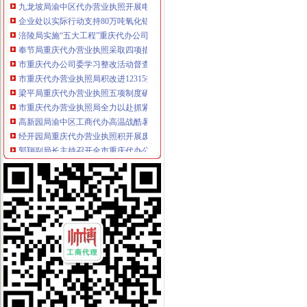
企业处以实际行动支持80万吨氧化铝项目落户重庆
涪陵局实施“五大工程”重庆代办公司推进主义新农村建设见实效
奉节局重庆代办营业执照采取四项措施严查食品安全
市重庆代办公司委学习整改活动督查组到市局督查调研
市重庆代办营业执照局积改进12315指挥调度中心申诉举报功能
梁平局重庆代办营业执照五项制度确保维权工作到位
市重庆代办营业执照局全力以赴抓紧食品安全集中检查工作
高新园局渝中区工商代办高温战酷暑为企业提供优质服务
经开园局重庆代办营业执照积开展废旧回收行业专项整
郭翔副局长主持召开全市重庆代办公司煤矿企业整合注册登记工作会
大足局渝中区工商代办干部职工舍去双休日全力投入旱救灾工作
李晞朦副局渝中区工商代办长到大足局检查指导工作
高新园局渝中区工商代办积采取措施支持库区移民工再就业
巴南局重庆代办营业执照四明确积推进经纪执业人员备案管理
丰都局重庆代办营业执照旱救灾树良好形象
郭翔副局渝中区代办公司长到江津局调研
南川局重庆代办营业执照积参加森林灭火
万州局化合同业务培训促“转型”渝中区工商代办
巫山县工商局重庆代办公司六项措施保障食品消费安全
荣昌县工商局渝中区代办营业执照制定出台网上数据任务效能考核办法
万盛区全体人大领导到万盛区工商分局重庆代办公司检查工作