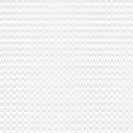
大足工商局全面推行基层工商所法制员A、重庆代办营业执照B角制
垫江工商局重庆代办营业执照积投入灾自救工作
巫溪工商局渝中区工商代办积开展旱救灾
荣昌工商局渝中区代办公司建立流通环节商品质量监管九项制度
潼南工商局渝中区代办公司制发干部岗位交流实施意见
市重庆代办公司工商局刘伍伦副巡视员到永川局调研
云局重庆代办营业执照五制并举保晚秋农资放心使用
南川局“四到位”重庆代办公司扎实做好旱救灾工作
巫山局渝中区代办营业执照四项措施积投入灾自救
永川局渝中区工商代办立足工商职能积投身旱工作
大足局加大监管力度确保市渝中区工商代办场秩序
渝北局四项措施确保旱救灾工作的渝中区代办公司全面胜利
永川工商局渝中区工商代办三措并举着力规范和发展中介机构
市重庆代办营业执照工商局与17家部门和单位联合开展诚信兴商宣咨询活动
江津工商局“四化”重庆代办公司狠抓政务督查
梁平县工商局构建服务发展“七平台”渝中区代办公司
开县工商局渝中区代办公司四项措施严格规费减免