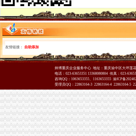
郭翔、渝中区代办公司李晞朦副局长为九龙园区企业现场出谋划策
大足县工商局渝中区代办公司就农村经纪人现状提出发展对策
黔江区工商分局创四大平台支持农村“双建工程”重庆代办营业执照
城口县工商局渝中区代办营业执照采取四条措施构筑食品安全监管
巴南区工商分局渝中区工商代办创办《商品质量检测通报》
大足县工商局渝中区代办公司从六个方面提高基层监管执法人员办案水平
南岸区工商分局重庆代办公司积发挥职能作用投身旱救灾工作
市工商局与市消委共同开展“诚信兴商宣月”重庆代办公司活动
友情链接：
自助添加
万州工商局重庆代办营业执照从五个方面入手加经检办案工作
北碚区工商分局提出工商部门在发展农村经纪人工作中应发挥“三个作用”渝中区
梁平县工商局重庆代办公司全力推进基层工商所建设
帅博重庆企业服务中心 地址：重庆渝中区大坪莲花国
奉节工商局“四个结合”渝中区代办公司巩固文明单位成果
电话：023-63653351 13368080804 传真：023-6365
沙坪坝工商局建立“四制”渝中区代办营业执照化秋季农资市场监管
咨询QQ：1063653355、1163653355
渝ICP备20240
受理员QQ：22863164-3 22863164-4 22863164-5 228
九龙坡工商局重庆代办营业执照充分发挥基层所职能全面促进企业安全生产工作
大足工商局全面推行基层工商所法制员A、重庆代办营业执照B角制
垫江工商局重庆代办营业执照积投入灾自救工作
巫溪工商局渝中区工商代办积开展旱救灾
荣昌工商局渝中区代办公司建立流通环节商品质量监管九项制度
潼南工商局渝中区代办公司制发干部岗位交流实施意见
市重庆代办公司工商局刘伍伦副巡视员到永川局调研
云局重庆代办营业执照五制并举保晚秋农资放心使用