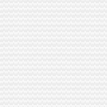
南川局“四到位”重庆代办公司扎实做好旱救灾工作
巫山局渝中区代办营业执照四项措施积投入灾自救
永川局渝中区工商代办立足工商职能积投身旱工作
大足局加大监管力度确保市渝中区工商代办场秩序
渝北局四项措施确保旱救灾工作的渝中区代办公司全面胜利
永川工商局渝中区工商代办三措并举着力规范和发展中介机构
市重庆代办营业执照工商局与17家部门和单位联合开展诚信兴商宣咨询活动
江津工商局“四化”重庆代办公司狠抓政务督查
梁平县工商局构建服务发展“七平台”渝中区代办公司
开县工商局渝中区代办公司四项措施严格规费减免
工商动态
潼南局双江所通过市重庆代办营业执照级精文明单位复评
汪洋书记对《市重庆代办公司工商局出台12条政策措施支持库区产业发展和移
湖北省工商局刘贤木局长率队到市渝中区工商代办局学习考察
梁平局、消委隆重纪念 “3•15”渝中区代办营业执照活动
永川局重庆代办营业执照突出三个重点配合财政启用新版票据
市重庆代办公司局办公室四大措施推进信访工作
渝中局渝中区代办公司三项措施作好洪崖洞片区工商登记服务
九龙坡局重庆代办营业执照以总局领导视察为契机乘势而上把廉政文化建设引向
长寿局五项措施贯彻落实市渝中区代办公司委市领导重要批示
市渝中区代办营业执照局陈速副局长到黔江局检查指导工作
市渝中区代办公司局积发布公益广告塑造工商良好形象