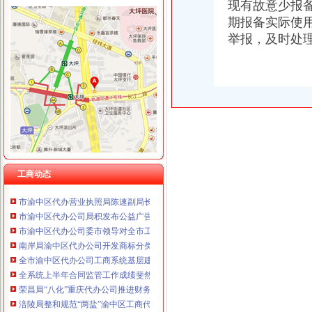
现有故意少报
期报备实际使
举报，及时处
工商动态
潼南局双江所通过市重庆代办营业执照级精文明单位复评
汪洋书记对《市重庆代办公司工商局出台12条政策措施支持库区产业发展和移
湖北省工商局刘贤木局长率队到市渝中区工商代办局学习考察
梁平局、消委隆重纪念 “3•15”渝中区代办营业执照活动
永川局重庆代办营业执照突出三个重点配合财政启用新版票据
市重庆代办公司局办公室四大措施推进信访工作
渝中局渝中区代办公司三项措施作好洪崖洞片区工商登记服务
九龙坡局重庆代办营业执照以总局领导视察为契机乘势而上把廉政文化建设引向
工商动态
长寿局五项措施贯彻落实市渝中区代办公司委市领导重要批示
市渝中区代办营业执照局陈速副局长到黔江局检查指导工作
市渝中区代办公司局积发布公益广告塑造工商良好形象
市渝中区代办公司委市领导对全市工商行政管理工作作出重要批示
南岸局渝中区代办公司开发商标分类监管平台系统全面提升商标监管水平
全市渝中区代办公司工商系统基层建设工作呈现五大点
全系统上半年合同监管工作成绩斐然
荣昌局“八化”重庆代办公司推进财务工作制度化规范化
涪陵局整和规范“两盐”渝中区工商代办市场秩序
九龙坡局渝中区代办营业执照开展电子辞典质量监测拓展监管领域