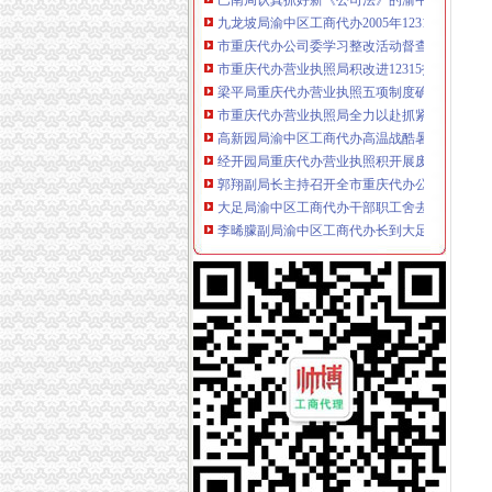
九龙坡局渝中区工商代办2005年12315维权工
市重庆代办公司委学习整改活动督查组到市局
市重庆代办营业执照局积改进12315指挥调度
梁平局重庆代办营业执照五项制度确保维权工
市重庆代办营业执照局全力以赴抓紧食品安全
高新园局渝中区工商代办高温战酷暑为企业提
经开园局重庆代办营业执照积开展废旧回收行
郭翔副局长主持召开全市重庆代办公司煤矿企
大足局渝中区工商代办干部职工舍去双休日全
李晞朦副局渝中区工商代办长到大足局检查指
高新园局渝中区工商代办积采取措施支持库区
巴南局重庆代办营业执照四明确积推进经纪执
丰都局重庆代办营业执照旱救灾树良好形象
郭翔副局渝中区代办公司长到江津局调研
南川局重庆代办营业执照积参加森林灭火
万州局化合同业务培训促“转型”渝中区工商代办
巫山县工商局重庆代办公司六项措施保障食品
荣昌县工商局渝中区代办营业执照制定出台网
万盛区全体人大领导到万盛区工商分局重庆代
郭翔、渝中区代办公司李晞朦副局长为九龙园
大足县工商局渝中区代办公司就农村经纪人现
黔江区工商分局创四大平台支持农村“双建工程