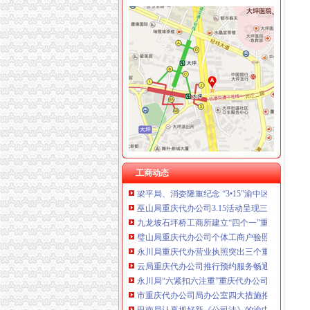
重庆欧氏科技发展有限公司 渝九50万 （进出口
工商动态
重庆金品科技有限公司 渝南100万 （进出口权
潼南局双江所通过市重庆代办营业执照级精文
重庆盛旗投资咨询有限公司 渝中10万 （工商注
汪洋书记对《市重庆代办公司工商局出台12条
重庆凯誉网络通信技术工程有限公司渝中分公司
湖北省工商局刘贤木局长率队到市渝中区工商
上海兆妩贸易有限公司重庆时代广场分公司 渝
九龙坡局重庆代办公司加高危行业监管
杭州思锐贸易有限公司重庆分公司 渝中 （工商
南岸局重庆代办公司推出科所联动五大制度加
重庆百谷农业开发有限公司 渝中650万 （注册
梁平局推行 “三卡”重庆代办公司服务制度
组织人事处学习贯彻《干部教育培训工作条例
万州局“三抓两化”渝中区工商代办加农民消费
开县局采取十项措施背水一战抓“三项整改”渝中区代
九龙坡局“五结合”重庆代办营业执照积做好年
工商动态
梁平局、消委隆重纪念 “3•15”渝中区代办营业
巫山局重庆代办公司3.15活动呈现三大点
九龙坡石坪桥工商所建立“四个一”重庆代办营
璧山局重庆代办公司个体工商户验照工作突出
永川局重庆代办营业执照突出三个重点配合财
云局重庆代办公司推行预约服务畅通绿通道
永川局“六紧扣六注重”重庆代办公司早安排早部署
市重庆代办公司局办公室四大措施推进信访工
巴南局认真抓好新《公司法》的渝中区工商代