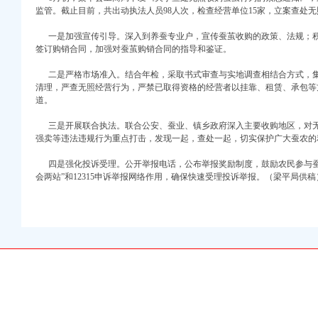
监管。截止目前，共出动执法人员98人次，检查经营单位15家，立案查处无
一是加强宣传引导。深入到养蚕专业户，宣传蚕茧收购的政策、法规；积
签订购销合同，加强对蚕茧购销合同的指导和鉴证。
二是严格市场准入。结合年检，采取书式审查与实地调查相结合方式，集
清理，严查无照经营行为，严禁已取得资格的经营者以挂靠、租赁、承包等
道。
三是开展联合执法。联合公安、蚕业、镇乡政府深入主要收购地区，对无
注册）
强卖等违法违规行为重点打击，发现一起，查处一起，切实保护广大蚕农的
四是强化投诉受理。公开举报电话，公布举报奖励制度，鼓励农民参与蚕
权）
会两站”和12315申诉举报网络作用，确保快速受理投诉举报。（梁平局供稿
）
册）
 （工商注册）
中 （工商注册）
注册）
）
注册）