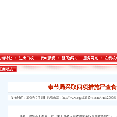
注销转让
进出口权
代帐报税
疑问解决
服务网点
在线核
工商动态
奉节局采取四项措施严查食
发布时间：2006年9月1日 信息来源：
http://www.cqgs12315.cn/cms/html/20069
6月初，梁平县工商局下发《关于查处无照收购蚕茧行为的紧急通知》，