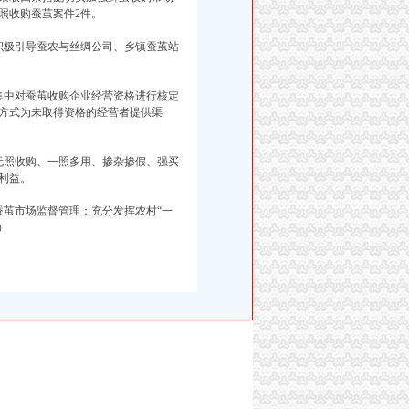
照收购蚕茧案件2件。
极引导蚕农与丝绸公司、乡镇蚕茧站
中对蚕茧收购企业经营资格进行核定
方式为未取得资格的经营者提供渠
照收购、一照多用、掺杂掺假、强买
利益。
茧市场监督管理；充分发挥农村“一
）