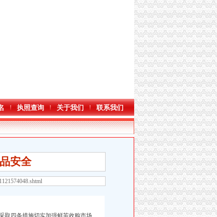
名
执照查询
关于我们
联系我们
品安全
11121574048.shtml
采取四条措施切实加强鲜茧收购市场