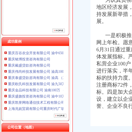
为认真贯彻落
重庆泰盛贷款咨询有限公司 渝高 （工商注册）
地区经济发展
重庆欧氏科技发展有限公司 渝九50万 （进出口权）
持发展新举措
重庆金品科技有限公司 渝南100万 （进出口权）
展。
重庆盛旗投资咨询有限公司 渝中10万 （工商注册）
重庆凯誉网络通信技术工程有限公司渝中分公司 （工商注册）
一是积极推行
上海兆妩贸易有限公司重庆时代广场分公司 渝中 （工商注册）
成功案例
网上年检。愿意
杭州思锐贸易有限公司重庆分公司 渝中 （工商注册）
重庆百谷农业开发有限公司 渝中650万 （注册）
6月31日通过
重庆铭博投资咨询有限公司
体发展指标。严
重庆戴盛贷款咨询有限公司
私营企业100
重庆伟尚科技发展有限公司 渝高100万 （工商注册）
进行落实，半
重庆泰盛贷款咨询有限公司 渝高 （工商注册）
标的扶持力度
重庆欧氏科技发展有限公司 渝九50万 （进出口权）
注册商标72件
重庆金品科技有限公司 渝南100万 （进出口权）
标。四是加大
重庆盛旗投资咨询有限公司 渝中10万 （工商注册）
重庆凯誉网络通信技术工程有限公司渝中分公司 （工商注册）
设，建立以企
上海兆妩贸易有限公司重庆时代广场分公司 渝中 （工商注册）
誉、企业不良
杭州思锐贸易有限公司重庆分公司 渝中 （工商注册）
重庆百谷农业开发有限公司 渝中650万 （注册）
公司位置（地图）