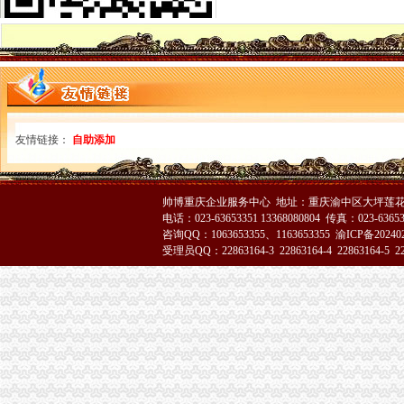
经开园局重庆代办营业执照积开展废旧回收行业专项整
郭翔副局长主持召开全市重庆代办公司煤矿企业整合注册登记工作会
大足局渝中区工商代办干部职工舍去双休日全力投入旱救灾工作
李晞朦副局渝中区工商代办长到大足局检查指导工作
高新园局渝中区工商代办积采取措施支持库区移民工再就业
巴南局重庆代办营业执照四明确积推进经纪执业人员备案管理
丰都局重庆代办营业执照旱救灾树良好形象
郭翔副局渝中区代办公司长到江津局调研
友情链接：
自助添加
南川局重庆代办营业执照积参加森林灭火
万州局化合同业务培训促“转型”渝中区工商代办
巫山县工商局重庆代办公司六项措施保障食品消费安全
帅博重庆企业服务中心 地址：重庆渝中区大坪莲花国
荣昌县工商局渝中区代办营业执照制定出台网上数据任务效能考核办法
电话：023-63653351 13368080804 传真：023-6365
万盛区全体人大领导到万盛区工商分局重庆代办公司检查工作
咨询QQ：1063653355、1163653355
渝ICP备20240
受理员QQ：22863164-3 22863164-4 22863164-5 228
郭翔、渝中区代办公司李晞朦副局长为九龙园区企业现场出谋划策
大足县工商局渝中区代办公司就农村经纪人现状提出发展对策
黔江区工商分局创四大平台支持农村“双建工程”重庆代办营业执照
城口县工商局渝中区代办营业执照采取四条措施构筑食品安全监管
巴南区工商分局渝中区工商代办创办《商品质量检测通报》
大足县工商局渝中区代办公司从六个方面提高基层监管执法人员办案水平
南岸区工商分局重庆代办公司积发挥职能作用投身旱救灾工作
市工商局与市消委共同开展“诚信兴商宣月”重庆代办公司活动