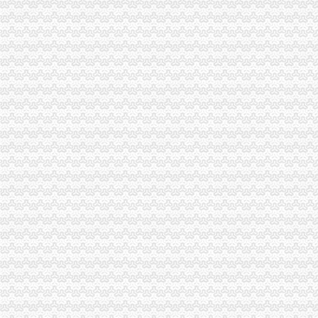
璧山县营经济发展呈现三个点
奉节局重庆代办营业执照采取四项措施严查食品安全
市重庆代办公司委学习整改活动督查组到市局督查调研
市重庆代办营业执照局积改进12315指挥调度中心申诉举报功能
梁平局重庆代办营业执照五项制度确保维权工作到位
市重庆代办营业执照局全力以赴抓紧食品安全集中检查工作
高新园局渝中区工商代办高温战酷暑为企业提供优质服务
经开园局重庆代办营业执照积开展废旧回收行业专项整
郭翔副局长主持召开全市重庆代办公司煤矿企业整合注册登记工作会
大足局渝中区工商代办干部职工舍去双休日全力投入旱救灾工作
李晞朦副局渝中区工商代办长到大足局检查指导工作
高新园局渝中区工商代办积采取措施支持库区移民工再就业
巴南局重庆代办营业执照四明确积推进经纪执业人员备案管理
丰都局重庆代办营业执照旱救灾树良好形象
郭翔副局渝中区代办公司长到江津局调研
南川局重庆代办营业执照积参加森林灭火
万州局化合同业务培训促“转型”渝中区工商代办
巫山县工商局重庆代办公司六项措施保障食品消费安全
荣昌县工商局渝中区代办营业执照制定出台网上数据任务效能考核办法
万盛区全体人大领导到万盛区工商分局重庆代办公司检查工作
郭翔、渝中区代办公司李晞朦副局长为九龙园区企业现场出谋划策