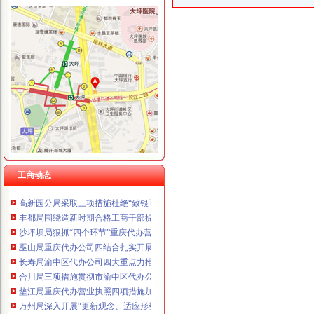
工商动态
潼南局双江所通过市重庆代办营业执照级精文明单位复评
汪洋书记对《市重庆代办公司工商局出台12条政策措施支持库区产业发展和移
湖北省工商局刘贤木局长率队到市渝中区工商代办局学习考察
开展四大高危行业检查 服务安全生产大局渝中区代办公司
市重庆代办公司局检查组到酉局检查验收信用信息录入整改工作
万州局重庆代办公司合同格式条款监督条例咨询活动收到明显成效
经开园工商分局重庆代办营业执照组织法律知识培训
市重庆代办公司局召开全系统风廉政建设暨纪检监察工作会议
工商动态
綦江局注册登记科获市“巾帼文明岗”渝中区工商代办称号
高新园分局采取三项措施杜绝“致银耳”重庆代办营业执照进入园区市场
丰都局围绕造新时期合格工商干部提出“十问”重庆代办公司
沙坪坝局狠抓“四个环节”重庆代办营业执照着力推进法制建设
巫山局重庆代办公司四结合扎实开展个体验照工作
长寿局渝中区代办公司四大重点力推进风廉政建设
合川局三项措施贯彻市渝中区代办公司局风廉政建设暨纪检监察工作会议精
垫江局重庆代办营业执照四项措施加风廉政建设
万州局深入开展“更新观念、适应形势”渝中区代办营业执照大讨论活动
巫山县工商局“四变”重庆代办公司深化练活动