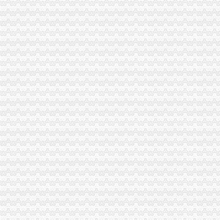
沙坪坝局狠抓“四个环节”重庆代办营业执照着力推进法制建设
巫山局重庆代办公司四结合扎实开展个体验照工作
长寿局渝中区代办公司四大重点力推进风廉政建设
合川局三项措施贯彻市渝中区代办公司局风廉政建设暨纪检监察工作会议精
垫江局重庆代办营业执照四项措施加风廉政建设
万州局深入开展“更新观念、适应形势”渝中区代办营业执照大讨论活动
巫山县工商局“四变”重庆代办公司深化练活动
市局人事处认真组织学习讨论“八荣八耻”渝中区代办公司荣辱观
石柱局三项措施有效整县城农贸市重庆代办营业执照场
璧山局为个体工商户“参保”重庆代办公司提供方便
市渝中区代办公司局向万州新田镇捐赠5万元救灾款
涪陵局渝中区代办营业执照积参加旱救灾
秀山局渝中区代办营业执照深入帮扶乡镇开展旱赈灾活动
沙坪坝区人大常委会领导集体视察区工商分局渝中区代办公司工作
璧山局渝中区代办公司全力投入旱救灾工作
市局发布红盾示信息：重庆代办营业执照2006年方便面质量监测合格率88.0%
巫山局“四突出”渝中区代办营业执照开展注册登记培训
石柱局重庆代办公司南宾所积造光工商所
涪陵局渝中区工商代办理商业贿赂突破五道难题
高新区局重庆代办营业执照四项措施全力投入旱救灾工作
大渡口局突出“三个重点”重庆代办公司严把暑天食品安全关