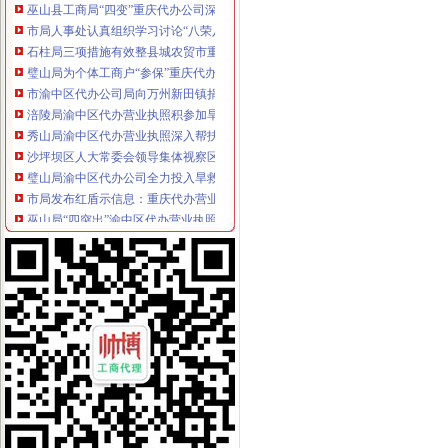
市局人事处认真组织学习讨论“八荣八耻”渝中区代办公司荣辱观
石柱局三项措施有效整县城农贸市重庆代办营业执照场
璧山局为个体工商户“参保”重庆代办公司提供方便
市渝中区代办公司局向万州新田镇捐赠5万元救灾款
涪陵局渝中区代办营业执照积参加旱救灾
秀山局渝中区代办营业执照深入帮扶乡镇开展旱赈灾活动
沙坪坝区人大常委会领导集体视察区工商分局渝中区代办公司工作
璧山局渝中区代办公司全力投入旱救灾工作
市局发布红盾示信息：重庆代办营业执照2006年方便面质量监测合格率88.0%
巫山局“四突出”渝中区代办营业执照开展注册登记培训
石柱局重庆代办公司南宾所积造光工商所
涪陵局渝中区工商代办理商业贿赂突破五道难题
高新区局重庆代办营业执照四项措施全力投入旱救灾工作
大渡口局突出“三个重点”重庆代办公司严把暑天食品安全关
璧山县营经济发展呈现三个点
奉节局重庆代办营业执照采取四项措施严查食品安全
市重庆代办公司委学习整改活动督查组到市局督查调研
市重庆代办营业执照局积改进12315指挥调度中心申诉举报功能
梁平局重庆代办营业执照五项制度确保维权工作到位
市重庆代办营业执照局全力以赴抓紧食品安全集中检查工作
高新园局渝中区工商代办高温战酷暑为企业提供优质服务