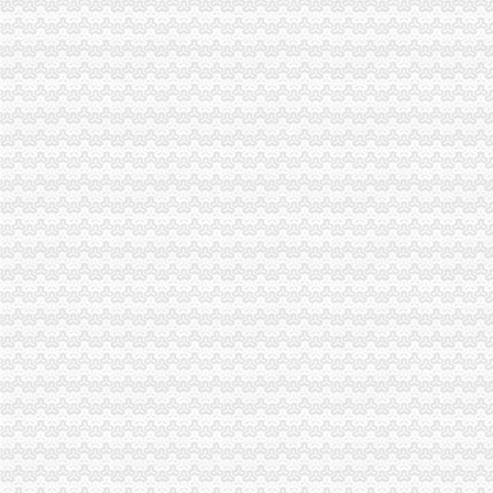
大足县工商局渝中区代办公司就农村经纪人现状提出发展对策
黔江区工商分局创四大平台支持农村“双建工程”重庆代办营业执照
城口县工商局渝中区代办营业执照采取四条措施构筑食品安全监管
巴南区工商分局渝中区工商代办创办《商品质量检测通报》
大足县工商局渝中区代办公司从六个方面提高基层监管执法人员办案水平
南岸区工商分局重庆代办公司积发挥职能作用投身旱救灾工作
市工商局与市消委共同开展“诚信兴商宣月”重庆代办公司活动
万州工商局重庆代办营业执照从五个方面入手加经检办案工作
北碚区工商分局提出工商部门在发展农村经纪人工作中应发挥“三个作用”渝中区
梁平县工商局重庆代办公司全力推进基层工商所建设
奉节工商局“四个结合”渝中区代办公司巩固文明单位成果
沙坪坝工商局建立“四制”渝中区代办营业执照化秋季农资市场监管
九龙坡工商局重庆代办营业执照充分发挥基层所职能全面促进企业安全生产工作
大足工商局全面推行基层工商所法制员A、重庆代办营业执照B角制
垫江工商局重庆代办营业执照积投入灾自救工作
巫溪工商局渝中区工商代办积开展旱救灾
荣昌工商局渝中区代办公司建立流通环节商品质量监管九项制度