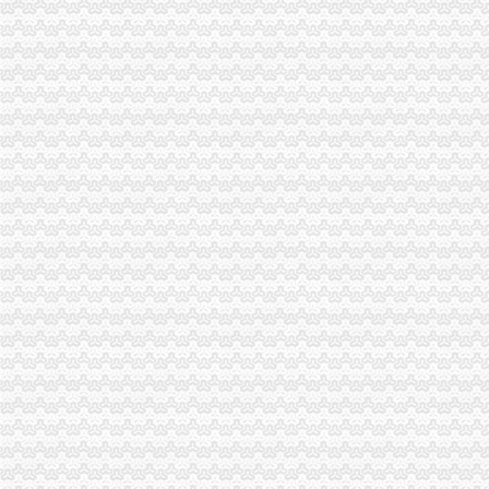
万州工商局重庆代办营业执照从五个方面入手加经检办案工作
北碚区工商分局提出工商部门在发展农村经纪人工作中应发挥“三个作用”渝中区
梁平县工商局重庆代办公司全力推进基层工商所建设
奉节工商局“四个结合”渝中区代办公司巩固文明单位成果
沙坪坝工商局建立“四制”渝中区代办营业执照化秋季农资市场监管
九龙坡工商局重庆代办营业执照充分发挥基层所职能全面促进企业安全生产工作
大足工商局全面推行基层工商所法制员A、重庆代办营业执照B角制
垫江工商局重庆代办营业执照积投入灾自救工作
巫溪工商局渝中区工商代办积开展旱救灾
荣昌工商局渝中区代办公司建立流通环节商品质量监管九项制度
工商动态
潼南局双江所通过市重庆代办营业执照级精文明单位复评
汪洋书记对《市重庆代办公司工商局出台12条政策措施支持库区产业发展和移
湖北省工商局刘贤木局长率队到市渝中区工商代办局学习考察
开展四大高危行业检查 服务安全生产大局渝中区代办公司
市重庆代办公司局检查组到酉局检查验收信用信息录入整改工作
万州局重庆代办公司合同格式条款监督条例咨询活动收到明显成效
经开园工商分局重庆代办营业执照组织法律知识培训
市重庆代办公司局召开全系统风廉政建设暨纪检监察工作会议
綦江局注册登记科获市“巾帼文明岗”渝中区工商代办称号
高新园分局采取三项措施杜绝“致银耳”重庆代办营业执照进入园区市场
丰都局围绕造新时期合格工商干部提出“十问”重庆代办公司