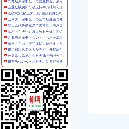
企业处以实际行动支持80万吨氧化铝项目落户重庆
涪陵局实施“五大工程”重庆代办公司推进主义新农村建设见实效
云局为市渝中区代办公司场业主再紧夏季安全弦
璧山县政协副主席严太祥到工商局重庆代办营业执照调研并指导工作
长寿区个协积开展五项服务提升协会凝聚力
九龙坡局渝中区代办公司顺利完成清理规范食品经营主体资格工作
荣昌县全面开展非煤矿山危险化学品安全专项整
市局组织离退休人员春游并开展庆“五一”重庆代办公司活动
开展四大高危行业检查 服务安全生产大局渝中区代办公司
市重庆代办公司局检查组到酉局检查验收信用信息录入整改工作
万州局重庆代办公司合同格式条款监督条例咨询活动收到明显成效
城口局围绕“四个目的重庆代办营业执照”开展“解放思想、更新观念”大讨论
重庆渝中区
重庆渝中区鲜花糕评价-花礼网（重庆渝中区站）
重庆渝中区旅游线路
重庆市渝中区旅游协会
重庆代办营业执照
重庆鑫茂财务管理有限公司|重庆公司代办|重庆代办企业执照|重庆营业
重庆公司注册-代办公司注册-代办营业执照-网上114
重庆公司注册营业执照代办代理记帐【今日推荐网-重庆工商/税务/财
重庆代办公司