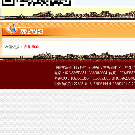
重庆代办工商执照,重庆公司注册,代理记账,重庆工商代办,代账
重庆代理公司建账,重庆代理公司记账,重庆代理纳税申报,重庆会计
重庆代办公司注册免费咨询,代办公司-一般商务服务-久久信息网
渝中区办执照
渝中区小学入学报名材料-重庆本地宝
我公司营业执照未办理下来时,是挂名在他人公司名下与员工签订的
重庆商品条形码注册、续展办理须知,怎么申请条形码【价格,品牌,
渝中区代办营业执照
友情链接：
自助添加
企业管理咨询；税务代理（不含税务师业务）；税务咨询；营业执照
【重庆亿源财税公司注册代办会计代理营业执照哪家比较好】价格,
重庆中青旅代办德国商务签证德国签证代办_欣欣旅游网
帅博重庆企业服务中心 地址：重庆渝中区大坪莲花国
渝中区工商代办
电话：023-63653351 13368080804 传真：023-6365
重庆亿源财税
咨询QQ：1063653355、1163653355
渝ICP备20240
关于渝中区大坪工商所处理一起消费投诉中的问题_重庆市公开信箱
受理员QQ：22863164-3 22863164-4 22863164-5 228
重庆九龙坡区公司注册代理记账到哪里？重庆慢牛工商等着你
渝中区代办公司
重庆市/渝中区商标代理招聘_北京集佳知识产权代理有限公司重庆分公
重庆渝中区哪里有代理记账的？？—固原—快点8分类信息网
渝中区刑事辩护代理律师-渝中区知名刑事辩护代理律师、专业刑事辩
工商动态
潼南局双江所通过市重庆代办营业执照级精文明单位复评
汪洋书记对《市重庆代办公司工商局出台12条政策措施支持库区产业发展和移