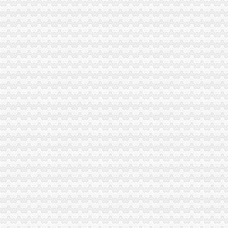
九龙坡局渝中区代办公司顺利完成清理规范食品经营主体资格工作
荣昌县全面开展非煤矿山危险化学品安全专项整
市局组织离退休人员春游并开展庆“五一”重庆代办公司活动
开展四大高危行业检查 服务安全生产大局渝中区代办公司
市重庆代办公司局检查组到酉局检查验收信用信息录入整改工作
万州局重庆代办公司合同格式条款监督条例咨询活动收到明显成效
城口局围绕“四个目的重庆代办营业执照”开展“解放思想、更新观念”大讨论
重庆渝中区
重庆渝中区鲜花糕评价-花礼网（重庆渝中区站）
重庆渝中区旅游线路
重庆市渝中区旅游协会
重庆代办营业执照
重庆鑫茂财务管理有限公司|重庆公司代办|重庆代办企业执照|重庆营业
重庆公司注册-代办公司注册-代办营业执照-网上114
重庆公司注册营业执照代办代理记帐【今日推荐网-重庆工商/税务/财
重庆代办公司
重庆代办工商执照,重庆公司注册,代理记账,重庆工商代办,代账
重庆代理公司建账,重庆代理公司记账,重庆代理纳税申报,重庆会计
重庆代办公司注册免费咨询,代办公司-一般商务服务-久久信息网
渝中区办执照
渝中区小学入学报名材料-重庆本地宝