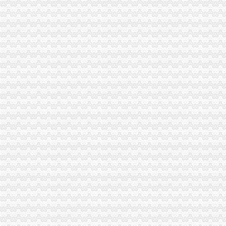
湖北省工商局刘贤木局长率队到市渝中区工商代办局学习考察
梁平局、消委隆重纪念 “3•15”渝中区代办营业执照活动
永川局重庆代办营业执照突出三个重点配合财政启用新版票据
市重庆代办公司局办公室四大措施推进信访工作
渝中局渝中区代办公司三项措施作好洪崖洞片区工商登记服务
九龙坡局重庆代办营业执照以总局领导视察为契机乘势而上把廉政文化建设引向
长寿局五项措施贯彻落实市渝中区代办公司委市领导重要批示
市渝中区代办营业执照局陈速副局长到黔江局检查指导工作
市渝中区代办公司局积发布公益广告塑造工商良好形象
市渝中区代办公司委市领导对全市工商行政管理工作作出重要批示
南岸局渝中区代办公司开发商标分类监管平台系统全面提升商标监管水平
全市渝中区代办公司工商系统基层建设工作呈现五大点
全系统上半年合同监管工作成绩斐然
荣昌局“八化”重庆代办公司推进财务工作制度化规范化
涪陵局整和规范“两盐”渝中区工商代办市场秩序
九龙坡局渝中区代办营业执照开展电子辞典质量监测拓展监管领域
企业处以实际行动支持80万吨氧化铝项目落户重庆
涪陵局实施“五大工程”重庆代办公司推进主义新农村建设见实效
云局为市渝中区代办公司场业主再紧夏季安全弦
璧山县政协副主席严太祥到工商局重庆代办营业执照调研并指导工作
长寿区个协积开展五项服务提升协会凝聚力