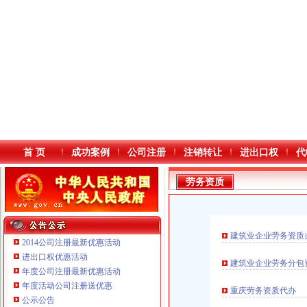
首 页
成功案例
公司注册
注销转让
进出口权
代
劳务资质
建筑业企业劳务资质
2014公司注册最新优惠活动
进出口权优惠活动
建筑业企业劳务分包
年度公司注册最新优惠活动
本站导航
年度活动公司注册送优惠
重庆劳务资质代办
公示公告