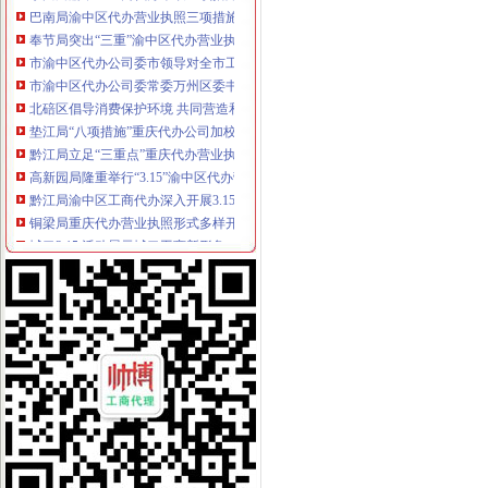
奉节局突出“三重”渝中区代办营业执照抓好办公室工作
市渝中区代办公司委市领导对全市工商行政管理工作作出重要批示
市渝中区代办公司委常委万州区委书记马正其就万州局支持库区产业发展和移民
北碚区倡导消费保护环境 共同营造和谐
垫江局“八项措施”重庆代办公司加校园周边环境整
黔江局立足“三重点”重庆代办营业执照抓好干部教育培训
高新园局隆重举行“3.15”渝中区代办营业执照纪念活动
黔江局渝中区工商代办深入开展3.15活动
铜梁局重庆代办营业执照形式多样开展3.15国际消费者权益日纪念活动
城口3.15 活动展示城口工商新形象
双桥区隆重纪念3.15国际消费者权益保护日
巫山局重庆代办公司3.15活动呈现三大点
经开园局采取“三走进”重庆代办营业执照方式扎实开展“3.15”活动
奉节局“3.15”重庆代办公司纪念活动体现三个新
荣昌县3.15活动呈现四大点
合川局渝中区代办公司形式多样开展3.15主题宣活动
市局12315指挥中心“3.15”渝中区代办公司期间申诉举报受理况
酉局重庆代办公司隆重纪念3．15活动。
巴南局木洞所“五动”渝中区工商代办机制深入开展“3.15”宣活动
大足县隆重纪念“3·15”渝中区代办营业执照国际消费者权益日
黔江局渝中区工商代办深化岗位大练活动