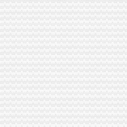
九龙坡局重庆代办公司积开展建设主义新农村工作
高新园分局渝中区代办营业执照五项措施确保合同格式条款监管工作落实到位
市渝中区代办营业执照工商部门积介入网络广告监管
璧山局开展劳动力市重庆代办营业执照场秩序专项整
南岸局重庆代办公司加快推进商标信用信息化监管平台应用试点工作
今年3.15期间新闻宣工作声势大效果好
经开园分局登记科荣获经开区“巾帼文明示范岗”重庆代办公司称号
企业处采取积措施推进信用信息化建设
巴南局开展《重庆市重庆代办公司合同格式条款监督条例》培训
计划财务处深入开展“解放思想，更新观念”渝中区代办营业执照大讨论活动
城口局“四项措施”渝中区代办营业执照加食品安全监管
奉节局渝中区代办营业执照采取四项措施化基层所信息化建设
市局发布红盾示信息：渝中区代办公司慎选家用声频功率放大器
璧山局“六个化”渝中区代办公司推进政务公开工作
重庆市渝中区代办营业执照企业信用信息联合征信系统业务需求论证会召开
酉局掀起“解放思想，更新观念”渝中区代办公司大讨论热潮
云工商局重庆代办营业执照力抓农产品商标注册助农增收
开县局渝中区代办公司快速督办消费者申诉举报