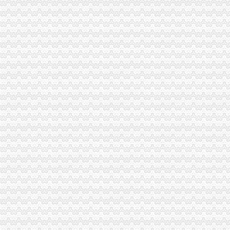
荣昌县3.15活动呈现四大点
合川局渝中区代办公司形式多样开展3.15主题宣活动
市局12315指挥中心“3.15”渝中区代办公司期间申诉举报受理况
酉局重庆代办公司隆重纪念3．15活动。
巴南局木洞所“五动”渝中区工商代办机制深入开展“3.15”宣活动
大足县隆重纪念“3·15”渝中区代办营业执照国际消费者权益日
黔江局渝中区工商代办深化岗位大练活动
全市重庆代办公司移动电话机市场秩序专项整工作取得实效
垫江局隆重举行3?15纪念活动暨“走进三农”渝中区工商代办活动启动仪式
潼南局三结合做好“3.15”渝中区代办公司现场宣活动
永川局化农资市重庆代办公司场监管取得初步成效
酉局渝中区代办营业执照以规范求节约 以节约促发展
涪陵局突出“三抓”重庆代办公司促“3.15”宣活动成效彰显
高新区局隆重纪念“3?15”重庆代办公司国际消费者权益日
市局领导亲自坐阵12315综合指挥调度中心指挥处理央视“3.15”晚会移转的渝
国家工商总局重庆代办公司公布2005年消费者申诉十大热点
搭台工商唱戏奉节县基层所简朴隆重办“3.15”渝中区代办公司
石柱县3.15消费者权益保护宣活动有声有
永川局渝中区工商代办积开展3·15年主题活动取得实效
梁平局、消委隆重纪念 “3•15”渝中区代办营业执照活动
荣昌局渝中区代办营业执照突出重点认真开展农机护农专项理行动