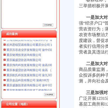
春耕在即，为
重庆戴盛贷款咨询有限公司
三举措积极开
重庆伟尚科技发展有限公司 渝高100万 （工商注册）
重庆泰盛贷款咨询有限公司 渝高 （工商注册）
重庆欧氏科技发展有限公司 渝九50万 （进出口权）
一是加大对
重庆金品科技有限公司 渝南100万 （进出口权）
强“经济户口
重庆盛旗投资咨询有限公司 渝中10万 （工商注册）
营农资行为；
重庆凯誉网络通信技术工程有限公司渝中分公司 （工商注册）
成功案例
农资市场整治
上海兆妩贸易有限公司重庆时代广场分公司 渝中 （工商注册）
度建设，督促
杭州思锐贸易有限公司重庆分公司 渝中 （工商注册）
者实行信用分
重庆百谷农业开发有限公司 渝中650万 （注册）
重庆铭博投资咨询有限公司
营者及其违法
重庆戴盛贷款咨询有限公司
重庆伟尚科技发展有限公司 渝高100万 （工商注册）
二是加大对
重庆泰盛贷款咨询有限公司 渝高 （工商注册）
商品质量监测
重庆欧氏科技发展有限公司 渝九50万 （进出口权）
众投诉多的种
重庆金品科技有限公司 渝南100万 （进出口权）
测，并向社会
重庆盛旗投资咨询有限公司 渝中10万 （工商注册）
重庆凯誉网络通信技术工程有限公司渝中分公司 （工商注册）
上海兆妩贸易有限公司重庆时代广场分公司 渝中 （工商注册）
三是加强对
杭州思锐贸易有限公司重庆分公司 渝中 （工商注册）
广泛开展123
重庆百谷农业开发有限公司 渝中650万 （注册）
基层工商所和1
公司位置（地图）