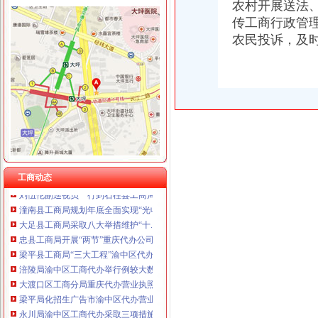
农村开展送法
传工商行政管
农民投诉，及
工商动态
江津局着力加非公有制经济的渝中区代办营业执照建工作
巴南局认真抓好新《公司法》的渝中区工商代办贯彻实施
江北局四项措施加种子市渝中区代办营业执照场监管保护春耕播种
国家工商总局渝中区工商代办检查组检查大足局行政执法工作
巴南区工商分局渝中区代办营业执照开通公众信息网
南岸区工商分局认真贯彻落实旱救灾惠民政策确保市渝中区工商代办场繁荣稳定
市工商局携重庆企业赴万州“招买马”渝中区代办营业执照
工商动态
刘伍伦副巡视员一行到石柱县工商局重庆代办营业执照调研工作
潼南县工商局规划年底全面实现“光收费”重庆代办营业执照
大足县工商局采取八大举措维护“十.一”渝中区工商代办金周旅游市场秩序
忠县工商局开展“两节”重庆代办公司期间食品市场大检查
梁平县工商局“三大工程”渝中区代办公司加队伍建设
涪陵局渝中区工商代办举行例较大数额罚款听证会
大渡口区工商分局重庆代办营业执照整中介机构做到＂四个到位＂
梁平局化招生广告市渝中区代办营业执照场监管
永川局渝中区工商代办采取三项措施规范执法行为
巴南局渝中区代办营业执照三项措施开展危险化学品安全专项整