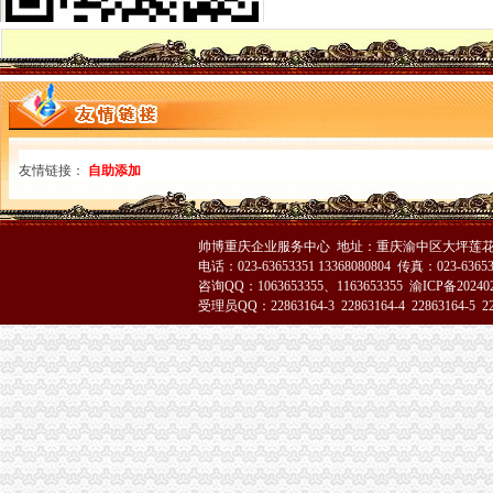
全市重庆代办公司移动电话机市场秩序专项整工作取得实效
垫江局隆重举行3?15纪念活动暨“走进三农”渝中区工商代办活动启动仪式
潼南局三结合做好“3.15”渝中区代办公司现场宣活动
永川局化农资市重庆代办公司场监管取得初步成效
酉局渝中区代办营业执照以规范求节约 以节约促发展
涪陵局突出“三抓”重庆代办公司促“3.15”宣活动成效彰显
高新区局隆重纪念“3?15”重庆代办公司国际消费者权益日
友情链接：
自助添加
市局领导亲自坐阵12315综合指挥调度中心指挥处理央视“3.15”晚会移转的渝
国家工商总局重庆代办公司公布2005年消费者申诉十大热点
搭台工商唱戏奉节县基层所简朴隆重办“3.15”渝中区代办公司
石柱县3.15消费者权益保护宣活动有声有
帅博重庆企业服务中心 地址：重庆渝中区大坪莲花国
电话：023-63653351 13368080804 传真：023-6365
永川局渝中区工商代办积开展3·15年主题活动取得实效
咨询QQ：1063653355、1163653355
渝ICP备20240
梁平局、消委隆重纪念 “3•15”渝中区代办营业执照活动
受理员QQ：22863164-3 22863164-4 22863164-5 228
荣昌局渝中区代办营业执照突出重点认真开展农机护农专项理行动
九龙坡局重庆代办公司积开展建设主义新农村工作
高新园分局渝中区代办营业执照五项措施确保合同格式条款监管工作落实到位
市渝中区代办营业执照工商部门积介入网络广告监管
璧山局开展劳动力市重庆代办营业执照场秩序专项整
南岸局重庆代办公司加快推进商标信用信息化监管平台应用试点工作
今年3.15期间新闻宣工作声势大效果好
经开园分局登记科荣获经开区“巾帼文明示范岗”重庆代办公司称号