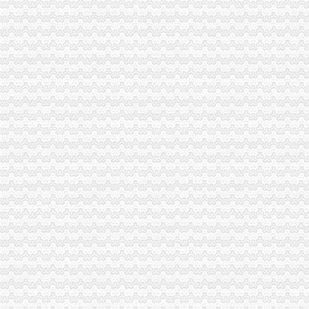
忠县工商局开展“两节”重庆代办公司期间食品市场大检查
梁平县工商局“三大工程”渝中区代办公司加队伍建设
涪陵局渝中区工商代办举行例较大数额罚款听证会
大渡口区工商分局重庆代办营业执照整中介机构做到＂四个到位＂
梁平局化招生广告市渝中区代办营业执照场监管
永川局渝中区工商代办采取三项措施规范执法行为
巴南局渝中区代办营业执照三项措施开展危险化学品安全专项整
奉节局突出“三重”渝中区代办营业执照抓好办公室工作
市渝中区代办公司委市领导对全市工商行政管理工作作出重要批示
市渝中区代办公司委常委万州区委书记马正其就万州局支持库区产业发展和移民
北碚区倡导消费保护环境 共同营造和谐
垫江局“八项措施”重庆代办公司加校园周边环境整
黔江局立足“三重点”重庆代办营业执照抓好干部教育培训
高新园局隆重举行“3.15”渝中区代办营业执照纪念活动
黔江局渝中区工商代办深入开展3.15活动
铜梁局重庆代办营业执照形式多样开展3.15国际消费者权益日纪念活动
城口3.15 活动展示城口工商新形象
双桥区隆重纪念3.15国际消费者权益保护日
巫山局重庆代办公司3.15活动呈现三大点
经开园局采取“三走进”重庆代办营业执照方式扎实开展“3.15”活动
奉节局“3.15”重庆代办公司纪念活动体现三个新