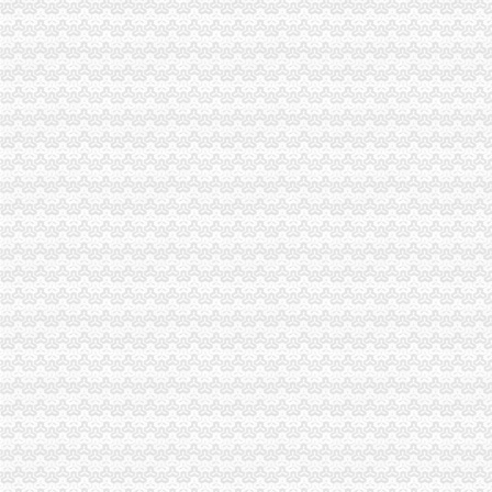
企业处采取积措施推进信用信息化建设
巴南局开展《重庆市重庆代办公司合同格式条款监督条例》培训
计划财务处深入开展“解放思想，更新观念”渝中区代办营业执照大讨论活动
城口局“四项措施”渝中区代办营业执照加食品安全监管
奉节局渝中区代办营业执照采取四项措施化基层所信息化建设
市局发布红盾示信息：渝中区代办公司慎选家用声频功率放大器
璧山局“六个化”渝中区代办公司推进政务公开工作
重庆市渝中区代办营业执照企业信用信息联合征信系统业务需求论证会召开
酉局掀起“解放思想，更新观念”渝中区代办公司大讨论热潮
云工商局重庆代办营业执照力抓农产品商标注册助农增收
开县局渝中区代办公司快速督办消费者申诉举报
工商动态
江津局着力加非公有制经济的渝中区代办营业执照建工作
巴南局认真抓好新《公司法》的渝中区工商代办贯彻实施
江北局四项措施加种子市渝中区代办营业执照场监管保护春耕播种
国家工商总局渝中区工商代办检查组检查大足局行政执法工作
巴南区工商分局渝中区代办营业执照开通公众信息网
南岸区工商分局认真贯彻落实旱救灾惠民政策确保市渝中区工商代办场繁荣稳定
市工商局携重庆企业赴万州“招买马”渝中区代办营业执照
刘伍伦副巡视员一行到石柱县工商局重庆代办营业执照调研工作
潼南县工商局规划年底全面实现“光收费”重庆代办营业执照
大足县工商局采取八大举措维护“十.一”渝中区工商代办金周旅游市场秩序