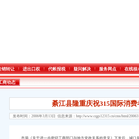
注销转让
进出口权
代帐报税
疑问解决
服务网点
在线核
工商动态
綦江县隆重庆祝315国际消
发布时间：2006年3月13日 信息来源：
http://www.cqgs12315.cn/cms/html/2006
市局《关于进一步密切工商部门与地方党政关系的意见》下发后，城口局