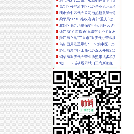
高新区分局渝中区代办营业执照出台2006年工
我市渝中区代办公司电热毯质量专项检查取得
梁平局“12315维权流动车”重庆代办公司进村入
北碚区倡导消费保护环境 共同营造和谐
垫江局“八项措施”重庆代办公司加校园周边环
黔江局立足“三重点”重庆代办营业执照抓好干
高新园局隆重举行“3.15”渝中区代办营业执照
黔江局渝中区工商代办深入开展3.15活动
铜梁局重庆代办营业执照形式多样开展3.15国
城口3.15 活动展示城口工商新形象
双桥区隆重纪念3.15国际消费者权益保护日
巫山局重庆代办公司3.15活动呈现三大点
经开园局采取“三走进”重庆代办营业执照方式扎实开
奉节局“3.15”重庆代办公司纪念活动体现三个新
荣昌县3.15活动呈现四大点
合川局渝中区代办公司形式多样开展3.15主题
市局12315指挥中心“3.15”渝中区代办公司期
酉局重庆代办公司隆重纪念3．15活动。
巴南局木洞所“五动”渝中区工商代办机制深入开展“
大足县隆重纪念“3·15”渝中区代办营业执照国
黔江局渝中区工商代办深化岗位大练活动
全市重庆代办公司移动电话机市场秩序专项整