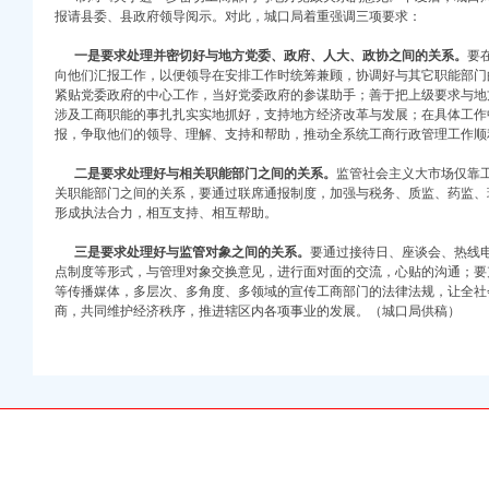
报请县委、县政府领导阅示。对此，城口局着重强调三项要求：
一是要求处理并密切好与地方党委、政府、人大、政协之间的关系。
要
向他们汇报工作，以便领导在安排工作时统筹兼顾，协调好与其它职能部门
紧贴党委政府的中心工作，当好党委政府的参谋助手；善于把上级要求与地
涉及工商职能的事扎扎实实地抓好，支持地方经济改革与发展；在具体工作
报，争取他们的领导、理解、支持和帮助，推动全系统工商行政管理工作顺
二是要求处理好与相关职能部门之间的关系。
监管社会主义大市场仅靠
关职能部门之间的关系，要通过联席通报制度，加强与税务、质监、药监、
形成执法合力，相互支持、相互帮助。
注册）
三是要求处理好与监管对象之间的关系。
要通过接待日、座谈会、热线
点制度等形式，与管理对象交换意见，进行面对面的交流，心贴的沟通；要
权）
等传播媒体，多层次、多角度、多领域的宣传工商部门的法律法规，让全社
）
商，共同维护经济秩序，推进辖区内各项事业的发展。（城口局供稿）
册）
 （工商注册）
中 （工商注册）
注册）
）
注册）