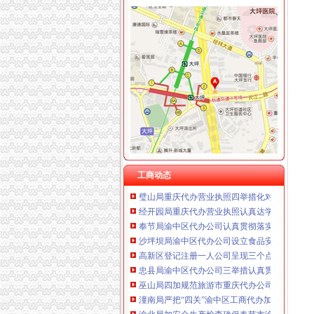
重庆泰盛贷款咨询有限公司 渝高 （工商注册）
重庆欧氏科技发展有限公司 渝九50万 （进出口
工商动态
重庆金品科技有限公司 渝南100万 （进出口权
梁平局四项措施深化“红盾护农”渝中区工商代办
重庆盛旗投资咨询有限公司 渝中10万 （工商注
周朝东局渝中区工商代办长对涪陵局新领导班
重庆凯誉网络通信技术工程有限公司渝中分公司
江津局着力加非公有制经济的渝中区代办营业
上海兆妩贸易有限公司重庆时代广场分公司 渝
万州局四条措施引导“品牌兴农”重庆代办公司
杭州思锐贸易有限公司重庆分公司 渝中 （工商
涪陵局渝中区代办公司严格规范榨菜半成品加
重庆百谷农业开发有限公司 渝中650万 （注册
外商投资企业进驻高新园区呈良好态势
武隆局渝中区工商代办从七个方面着手认真落
巫山局四化净化种子市渝中区代办营业执照场
忠县行政审批服务大厅工商登记窗口获2005
工商动态
璧山局重庆代办营业执照四举措化对禽流感高
经开园局重庆代办营业执照认真达学习温家宝
奉节局渝中区代办公司认真贯彻落实温家宝总
沙坪坝局渝中区代办公司设立食品安全工作励
高新区登记注册一人公司呈现三个点
忠县局渝中区代办公司三举措认真贯彻温总理
巫山局四加规范旅游市重庆代办公司场秩序
潼南局严把“四关”渝中区工商代办加节日市场
渝北局加安全生产检查确保春节市渝中区代办