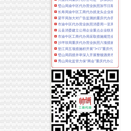
长寿局渝中区工商代办抓龙头企业规范农资管
梁平局加大对广告监测的重庆代办营业执照力
市渝中区代办营业执照消委周一至周三律师坐
云县消委建立公用企业重点企业联系会议制度
市渝中区工商代办局采取措施规范全系统执法
沙坪坝局重庆代办营业执照六项措施化学校周
垫江局五项措施积开展“3•15”重庆代办公司活动
璧山局四措并举深入开展整顿酒类市重庆代办
秀山局化监管力保“两会”重庆代办公司期间食
多家媒体对巴南花溪工商所快速处理消费申诉
开县局胡亚玲荣获2005年全国“三八红旗手”重
石柱局重庆代办公司化措施切实提高食品安全
市渝中区工商代办局召开2005年市局领导班子
市渝中区工商代办局直属机关妇委会组织女职
市重庆代办营业执照局四项措施切实维护消费
九龙坡局渝中区工商代办五项措施加干部队伍
江北局以求真务实的渝中区工商代办态度做好
经开区、南岸局联合开通“走近企业、走近消费
云局六措并举落实市渝中区代办营业执照局食
九龙坡局认真开展移动电话机市渝中区工商代
璧山县隆重举行3.15宣活动