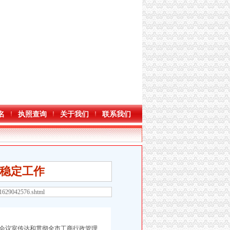
名
执照查询
关于我们
联系我们
访稳定工作
71629042576.shtml
会议室传达和贯彻全市工商行政管理