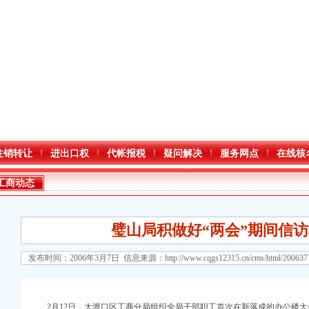
注销转让
进出口权
代帐报税
疑问解决
服务网点
在线核
工商动态
璧山局积做好“两会”期间信
发布时间：2006年3月7日 信息来源：
http://www.cqgs12315.cn/cms/html/20063
2月12日，大渡口区工商分局组织全局干部职工首次在新落成的办公楼大