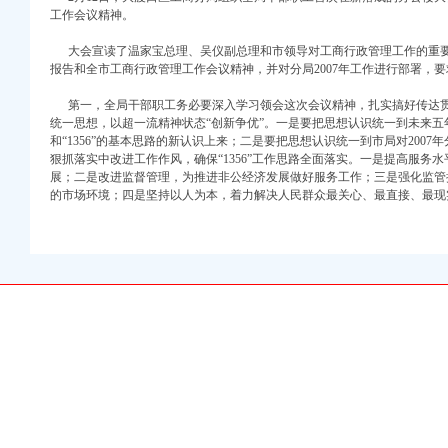
工作会议精神。
大会宣读了温家宝总理、吴仪副总理和市领导对工商行政管理工作的重要
报告和全市工商行政管理工作会议精神，并对分局2007年工作进行部署，
第一，全局干部职工务必要深入学习领会这次会议精神，扎实搞好传达贯
统一思想，以超一流精神状态“创新争优”。一是要把思想认识统一到未来五
和“1356”的基本思路的新认识上来；二是要把思想认识统一到市局对200
狠抓落实中改进工作作风，确保“1356”工作思路全面落实。一是提高服务
展；二是改进监督管理，为推进非公经济发展做好服务工作；三是强化监管
的市场环境；四是坚持以人为本，着力解决人民群众最关心、最直接、最现
注册）
权）
）
册）
 （工商注册）
中 （工商注册）
注册）
）
注册）