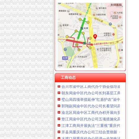
重庆泰盛贷款咨询有限公司 渝高 （工商注册）
重庆欧氏科技发展有限公司 渝九50万 （进出口
工商动态
重庆金品科技有限公司 渝南100万 （进出口权
渝中局渝中区代办公司三项措施作好洪崖洞片
重庆盛旗投资咨询有限公司 渝中10万 （工商注
长寿区个协积开展五项服务提升协会凝聚力
重庆凯誉网络通信技术工程有限公司渝中分公司
潼南局重庆代办营业执照立足三点化风廉正建
上海兆妩贸易有限公司重庆时代广场分公司 渝
大渡口局渝中区代办公司六条措施创建节约型
杭州思锐贸易有限公司重庆分公司 渝中 （工商
渝北局重庆代办公司工商登记窗口获区行政大
重庆百谷农业开发有限公司 渝中650万 （注册
市局选送的渝中区工商代办小品《除夕之》在
永川局重庆代办营业执照突出三个重点配合财
奉节局采取五项措施加农资市重庆代办公司场
经开园局加节日市渝中区代办公司场监管
工商动态
合川市渝中区工商代办个协会倡导成立贫困救
朝东局渝中区代办公司长到基层工商所问干部
璧山局四项举措延伸“红盾护农”渝中区工商代
郭翔副局渝中区代办公司长看望问高新区工商
渝北区局渝中区工商代办积开展向贫困群众送
垫江局渝中区代办公司五项措施化高危行业监
江津工商局开展执法“三重视”重庆代办公司活动
开县局重庆代办公司三结合贯彻新《公司法》
大渡口局重庆代办公司进一步加执法质量管理
璧山局渝中区代办营业执照加节日期间商标专