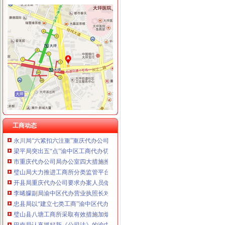
重庆伟尚科技发展有限公司 渝高100万 （工商注册）
重庆泰盛贷款咨询有限公司 渝高 （工商注册）
重庆欧氏科技发展有限公司 渝九50万 （进出口权）
工商动态
重庆金品科技有限公司 渝南100万 （进出口权）
九龙坡局渝中区代办营业执照着力构筑无照经营预防体系
重庆盛旗投资咨询有限公司 渝中10万 （工商注册）
梁平局重拳整校园周边环境为新学期营造良好的重庆代办营业执照学习环境
重庆凯誉网络通信技术工程有限公司渝中分公司 （工商注册）
璧山局拟从三个步骤积开展“3.15”重庆代办营业执照活动
上海兆妩贸易有限公司重庆时代广场分公司 渝中 （工商注册）
渝北局重庆代办公司工商登记窗口获区行政大厅综合考核第一名
杭州思锐贸易有限公司重庆分公司 渝中 （工商注册）
高新园局渝中区工商代办三项措施化节后烟花竹监管
重庆百谷农业开发有限公司 渝中650万 （注册）
巫溪局重庆代办公司认真贯彻落实就业再就业优惠政策
涪陵局重庆代办公司出台五条措施全面推进工商所网络监管平台整体转型
永川局重庆代办营业执照突出三个重点配合财政启用新版票据
云局重庆代办公司推行预约服务畅通绿通道
工商动态
永川局“六紧扣六注重”重庆代办公司早安排早部署3·15年主题活动
梁平局突出五“点”渝中区工商代办切实整农村食品市场
市重庆代办公司局办公室四大措施推进信访工作
璧山局大力推进工商所分类监管平台在实际工作中的重庆代办公司全面应用
开县局重庆代办公司要求办案人员做到五个不错着力提高执法质量
李晞朦副局渝中区代办营业执照长对南岸局新一届领导班子提出三点要求
忠县局以“建立七类工商”渝中区代办营业执照落实市局2006年工作要点
璧山县八塘工商所采取有效措施加烟花竹管理
巴南局认真抓好新《公司法》的渝中区工商代办贯彻实施