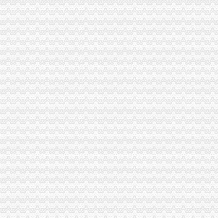
市局人事处深入开展“解放思想，更新观念”渝中区工商代办大讨论活动
重庆市重庆代办公司3.15纪念活动在渝北区举行
3.15走进高校主题活动在重庆大学拉开帷幕
大足局三大举措开展“制止欺诈月”重庆代办营业执照活动
南岸区、经开区联办“3·15”重庆代办公司宣活动呈现三大亮点
武隆局制定“2232”重庆代办公司方案深化信用信息化应用岗位大练
合川局五项措施开展“制止欺诈月”重庆代办公司活动
经开区局“三个结合”重庆代办公司再掀重庆市合同格式条款监督条例宣新高潮
九龙坡局渝中区代办营业执照对全系统办公信息系统网络化建设提出三点建议
垫江局积构建消费维权“三个平台”重庆代办营业执照
经开园局及时清理“头在内身在外”重庆代办营业执照企业认真做好企业年检
市渝中区代办营业执照局召开3.15执法维权新闻发布会
全市重庆代办营业执照工商系统第二期法律高级研修班开学
合川局重庆代办公司三项措施确保3.15晚会热线值班顺畅
永川局突出“四个到位”重庆代办公司全面推进登记监管工作上档提速
周朝东局渝中区代办营业执照长做客新华网回答网民提问