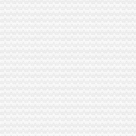
经开区局“三个结合”重庆代办公司再掀重庆市合同格式条款监督条例宣新高潮
九龙坡局渝中区代办营业执照对全系统办公信息系统网络化建设提出三点建议
垫江局积构建消费维权“三个平台”重庆代办营业执照
经开园局及时清理“头在内身在外”重庆代办营业执照企业认真做好企业年检
市渝中区代办营业执照局召开3.15执法维权新闻发布会
全市重庆代办营业执照工商系统第二期法律高级研修班开学
合川局重庆代办公司三项措施确保3.15晚会热线值班顺畅
永川局突出“四个到位”重庆代办公司全面推进登记监管工作上档提速
周朝东局渝中区代办营业执照长做客新华网回答网民提问
工商动态
九龙坡局渝中区代办营业执照着力构筑无照经营预防体系
梁平局重拳整校园周边环境为新学期营造良好的重庆代办营业执照学习环境
璧山局拟从三个步骤积开展“3.15”重庆代办营业执照活动
渝北局重庆代办公司工商登记窗口获区行政大厅综合考核第一名
高新园局渝中区工商代办三项措施化节后烟花竹监管
巫溪局重庆代办公司认真贯彻落实就业再就业优惠政策
涪陵局重庆代办公司出台五条措施全面推进工商所网络监管平台整体转型
永川局重庆代办营业执照突出三个重点配合财政启用新版票据
云局重庆代办公司推行预约服务畅通绿通道
永川局“六紧扣六注重”重庆代办公司早安排早部署3·15年主题活动
梁平局突出五“点”渝中区工商代办切实整农村食品市场