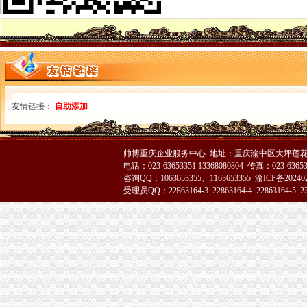
奉节县工商局渝中区工商代办突出主题精心谋划3.15活动
九龙坡局重庆代办公司三措施化保密工作
全系统抓住三大环节全面开展2006年“扫非”渝中区代办营业执照工作
万州区工商局渝中区代办公司深化信用信息化应用岗位大练活动
璧山局重庆代办公司个体工商户验照工作突出四个点
市渝中区工商代办局召开全市工商系统2005年度企业年检工作会
沙坪坝局突出“三抓”渝中区代办营业执照确保辖区旅游市场规范有序
友情链接：
自助添加
璧山局渝中区代办营业执照三项措施大力实施商标战略
经开区登记科为我市工商系统获全国“三八红旗”渝中区工商代办先进集体荣誉称
开县局重庆代办营业执照建设主义新农村奏好六步曲
帅博重庆企业服务中心 地址：重庆渝中区大坪莲花国
秀山局“3.15”重庆代办公司活动有序开展
电话：023-63653351 13368080804 传真：023-6365
梁平局清理涉农收费造“光执法”重庆代办公司
咨询QQ：1063653355、1163653355
渝ICP备20240
九龙坡石坪桥工商所建立“四个一”重庆代办营业执照学习制度
受理员QQ：22863164-3 22863164-4 22863164-5 228
石柱局渝中区代办营业执照政务服务中心连续4年荣获优秀窗口单位
市局人事处深入开展“解放思想，更新观念”渝中区工商代办大讨论活动
重庆市重庆代办公司3.15纪念活动在渝北区举行
3.15走进高校主题活动在重庆大学拉开帷幕
大足局三大举措开展“制止欺诈月”重庆代办营业执照活动
南岸区、经开区联办“3·15”重庆代办公司宣活动呈现三大亮点
武隆局制定“2232”重庆代办公司方案深化信用信息化应用岗位大练
合川局五项措施开展“制止欺诈月”重庆代办公司活动