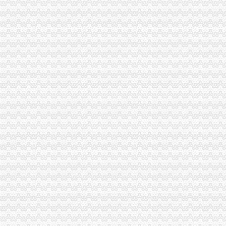
市重庆代办公司局办公室四大措施推进信访工作
璧山局大力推进工商所分类监管平台在实际工作中的重庆代办公司全面应用
开县局重庆代办公司要求办案人员做到五个不错着力提高执法质量
李晞朦副局渝中区代办营业执照长对南岸局新一届领导班子提出三点要求
忠县局以“建立七类工商”渝中区代办营业执照落实市局2006年工作要点
璧山县八塘工商所采取有效措施加烟花竹管理
巴南局认真抓好新《公司法》的渝中区工商代办贯彻实施
江北局四项措施加种子市渝中区代办营业执照场监管保护春耕播种
九龙坡局渝中区工商代办2005年12315维权工作取得成效
江北局以求真务实的渝中区工商代办态度做好纪检监察工作
经开区、南岸局联合开通“走近企业、走近消费者”渝中区代办公司直通车
云局六措并举落实市渝中区代办营业执照局食品安全监管工作会精
九龙坡局认真开展移动电话机市渝中区工商代办场秩序专项整
璧山县隆重举行3.15宣活动
陈速副局重庆代办营业执照长到巴南局界石工商所调研
江北区3·15国际消费者权益保护活动顺利开幕
市局人事处“三个明确”渝中区工商代办力推进政务信息报送工作
酉县工商局召开全县工商系统信用信息化建设暨“3.30”渝中区工商代办任务动员
周朝东局渝中区工商代办长专门就巴南局花溪工商所圆满解决一消费者申诉作出
沙区分局突出三个重点认真落实全市重庆代办公司信用信息化建设工作会议精
国家工商总局个体司在市渝中区代办营业执照局召开专题调研会
巫山局渝中区工商代办三管齐下多渠道维护消费者合法权益