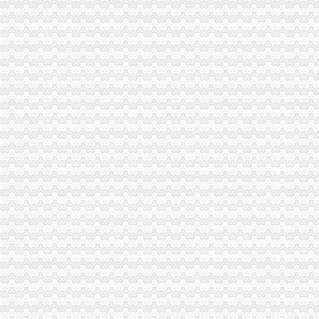
吴家农副市长、周朝东局长相继对市局外资处撰写的渝中区工商代办《2005外
武隆局渝中区代办公司再掀解放思想更新观念大讨论热潮
重庆电视台、渝中区代办营业执照重庆晨报现场采访渝北局调解消费纠纷
市渝中区代办公司局领导班子受到普遍好评
全市重庆代办营业执照工商系统组织人事信息化建设工作进入冲刺阶段
大足局渝中区代办营业执照采取七大举措深入开展食品安全监管工作
巴南局渝中区代办营业执照扎实开展种子留样备查工作
奉节县工商局渝中区工商代办突出主题精心谋划3.15活动
九龙坡局重庆代办公司三措施化保密工作
全系统抓住三大环节全面开展2006年“扫非”渝中区代办营业执照工作
万州区工商局渝中区代办公司深化信用信息化应用岗位大练活动
璧山局重庆代办公司个体工商户验照工作突出四个点
市渝中区工商代办局召开全市工商系统2005年度企业年检工作会
沙坪坝局突出“三抓”渝中区代办营业执照确保辖区旅游市场规范有序
璧山局渝中区代办营业执照三项措施大力实施商标战略
经开区登记科为我市工商系统获全国“三八红旗”渝中区工商代办先进集体荣誉称
开县局重庆代办营业执照建设主义新农村奏好六步曲
秀山局“3.15”重庆代办公司活动有序开展
梁平局清理涉农收费造“光执法”重庆代办公司
九龙坡石坪桥工商所建立“四个一”重庆代办营业执照学习制度
石柱局渝中区代办营业执照政务服务中心连续4年荣获优秀窗口单位