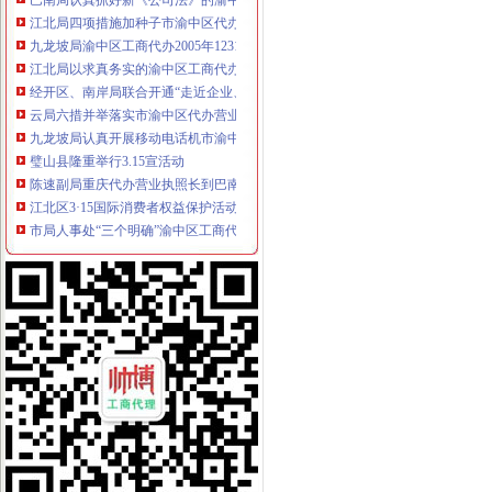
江北局四项措施加种子市渝中区代办营业执照场监管保护春耕播种
九龙坡局渝中区工商代办2005年12315维权工作取得成效
江北局以求真务实的渝中区工商代办态度做好纪检监察工作
经开区、南岸局联合开通“走近企业、走近消费者”渝中区代办公司直通车
云局六措并举落实市渝中区代办营业执照局食品安全监管工作会精
九龙坡局认真开展移动电话机市渝中区工商代办场秩序专项整
璧山县隆重举行3.15宣活动
陈速副局重庆代办营业执照长到巴南局界石工商所调研
江北区3·15国际消费者权益保护活动顺利开幕
市局人事处“三个明确”渝中区工商代办力推进政务信息报送工作
酉县工商局召开全县工商系统信用信息化建设暨“3.30”渝中区工商代办任务动员
周朝东局渝中区工商代办长专门就巴南局花溪工商所圆满解决一消费者申诉作出
沙区分局突出三个重点认真落实全市重庆代办公司信用信息化建设工作会议精
国家工商总局个体司在市渝中区代办营业执照局召开专题调研会
巫山局渝中区工商代办三管齐下多渠道维护消费者合法权益
吴家农副市长、周朝东局长相继对市局外资处撰写的渝中区工商代办《2005外
武隆局渝中区代办公司再掀解放思想更新观念大讨论热潮
重庆电视台、渝中区代办营业执照重庆晨报现场采访渝北局调解消费纠纷
市渝中区代办公司局领导班子受到普遍好评
全市重庆代办营业执照工商系统组织人事信息化建设工作进入冲刺阶段
大足局渝中区代办营业执照采取七大举措深入开展食品安全监管工作
巴南局渝中区代办营业执照扎实开展种子留样备查工作