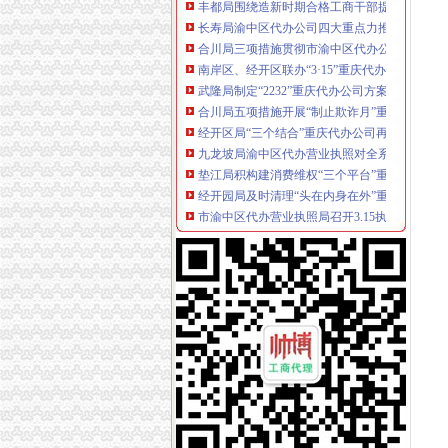
长寿局渝中区代办公司四大重点力推进风廉政
合川局三项措施贯彻市渝中区代办公司局风廉
南岸区、经开区联办“3·15”重庆代办公司宣活
武隆局制定“2232”重庆代办公司方案深化信用
合川局五项措施开展“制止欺诈月”重庆代办公
经开区局“三个结合”重庆代办公司再掀重庆市
九龙坡局渝中区代办营业执照对全系统办公信
垫江局积构建消费维权“三个平台”重庆代办营
经开园局及时清理“头在内身在外”重庆代办营
市渝中区代办营业执照局召开3.15执法维权新
全市重庆代办营业执照工商系统第二期法律高
合川局重庆代办公司三项措施确保3.15晚会热
永川局突出“四个到位”重庆代办公司全面推进
周朝东局渝中区代办营业执照长做客新华网回
巴南局三结合三细化三加促“3.15”渝中区代办
九龙坡局渝中区代办公司加政务督查确保政令
江津局渝中区工商代办积开展春季农资专项整
一位消费者对巴南区花溪工商所执法人员秉公
万盛局重庆代办公司全面应用工商所12315行
江津局认真开展的渝中区代办公司3·15宣活动
大渡口局渝中区代办营业执照五项措施确保新