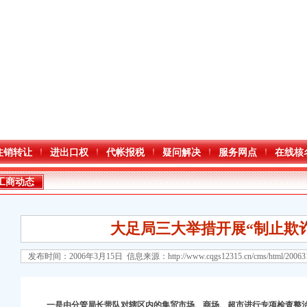
注销转让
进出口权
代帐报税
疑问解决
服务网点
在线核
工商动态
大足局三大举措开展“制止欺
发布时间：2006年3月15日 信息来源：
http://www.cqgs12315.cn/cms/html/2006
一是由分管局长带队对辖区内的集贸市场、商场、超市进行专项检查整