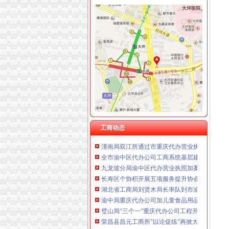
重庆伟尚科技发展有限公司 渝高100万 （工商
重庆泰盛贷款咨询有限公司 渝高 （工商注册）
重庆欧氏科技发展有限公司 渝九50万 （进出口
工商动态
重庆金品科技有限公司 渝南100万 （进出口权
梁平局重拳整校园周边环境为新学期营造良好
重庆盛旗投资咨询有限公司 渝中10万 （工商注
璧山局拟从三个步骤积开展“3.15”重庆代办营
重庆凯誉网络通信技术工程有限公司渝中分公司
渝北局重庆代办公司工商登记窗口获区行政大
上海兆妩贸易有限公司重庆时代广场分公司 渝
高新园局渝中区工商代办三项措施化节后烟花
杭州思锐贸易有限公司重庆分公司 渝中 （工商
市重庆代办公司局办公室四大措施推进信访工
重庆百谷农业开发有限公司 渝中650万 （注册
巴南局认真抓好新《公司法》的渝中区工商代
江北局四项措施加种子市渝中区代办营业执照
国家工商总局渝中区工商代办检查组检查大足
市渝中区代办公司委市领导对全市工商行政管
工商动态
潼南局双江所通过市重庆代办营业执照级精文
全市渝中区代办公司工商系统基层建设工作呈
九龙坡分局渝中区代办营业执照加案件监督显
长寿区个协积开展五项服务提升协会凝聚力
湖北省工商局刘贤木局长率队到市渝中区工商
渝中局重庆代办公司加儿童食品用品专项整
璧山局“三个一”重庆代办公司工程开展个体营
荣昌县昌元工商所"以论促练"再掀大练活动高潮
丰都局围绕造新时期合格工商干部提出“十问”