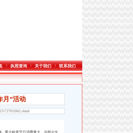
名
执照查询
关于我们
联系我们
诈月”活动
3151727032662.shtml
治。
重点检查节日消费量大、与群众生