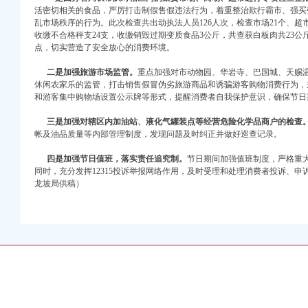
活密切相关的食品，严厉打击制假售假违法行为，着重整治欺行霸市、强买
乱市场秩序的行为。此次检查共出动执法人员126人次，检查市场21个、超市
收缴不合格秤支24支，收缴销毁过期变质食品3公斤，共查获白板肉共23
点，切实营造了安全放心的消费环境。
二是加强旅游市场监管。
重点加强对市动物园、华岩寺、巴国城、天赐
休闲农家乐的监管，打击销售假冒伪劣旅游商品和诱骗游客购物消费行为，
和游客集中购物场设置公示牌等形式，提醒消费者自我保护意识，确保节日
三是加强对辖区内加油站、液化气罐装点等经营危险化学品商户的检查
帐及油品质量等内部管理制度，发现问题及时纠正并做好巡查记录。
注册）
四是加强节日值班，落实责任追究制。
节日期间加强值班制度，严格重
同时，充分发挥12315投诉举报网络作用，及时受理和处理消费者投诉、
权）
龙坡局供稿）
）
册）
 （工商注册）
中 （工商注册）
注册）
）