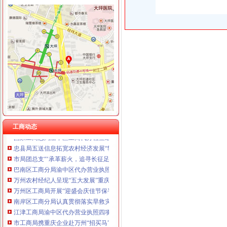
工商动态
江津局着力加非公有制经济的渝中区代办营业执照建工作
南川个协积引导会员脱贫致富
双桥局重庆代办公司积宣十项便民服务措施
忠县局以“建立七类工商”渝中区代办营业执照落实市局2006年工作要点
巴南局认真抓好新《公司法》的渝中区工商代办贯彻实施
江北局四项措施加种子市渝中区代办营业执照场监管保护春耕播种
工商动态
国家工商总局渝中区工商代办检查组检查大足局行政执法工作
忠县局五送信息拓宽农村经济发展“软通道”渝中区代办营业执照
市局团总支“‘承革薪火，追寻长征足迹’遵义行”重庆代办营业执照活动成功举行
巴南区工商分局渝中区代办营业执照开通公众信息网
万州农村经纪人呈现“五大发展”重庆代办营业执照趋势
万州区工商局开展“迎盛会庆佳节保平安”渝中区代办营业执照食品安全整行动
南岸区工商分局认真贯彻落实旱救灾惠民政策确保市渝中区工商代办场繁荣稳定
江津工商局渝中区代办营业执照四项举措化安全生产监管
市工商局携重庆企业赴万州“招买马”渝中区代办营业执照
沙坪坝区工商分局渝中区代办公司设立食品安全监测数据直报点