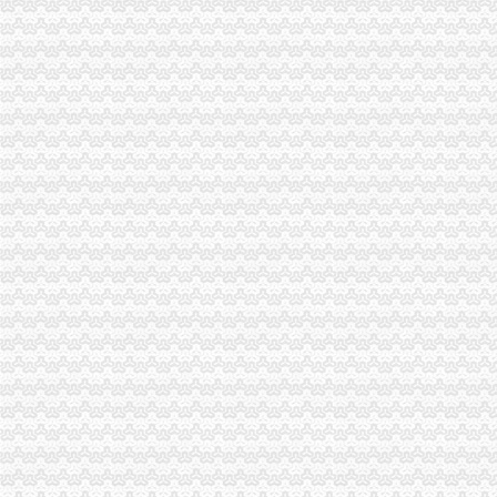
永川局化农资市重庆代办公司场监管取得初步成效
酉局渝中区代办营业执照以规范求节约 以节约促发展
涪陵局突出“三抓”重庆代办公司促“3.15”宣活动成效彰显
高新区局隆重纪念“3?15”重庆代办公司国际消费者权益日
市局领导亲自坐阵12315综合指挥调度中心指挥处理央视“3.15”晚会移转的渝
国家工商总局重庆代办公司公布2005年消费者申诉十大热点
搭台工商唱戏奉节县基层所简朴隆重办“3.15”渝中区代办公司
石柱县3.15消费者权益保护宣活动有声有
永川局渝中区工商代办积开展3·15年主题活动取得实效
梁平局、消委隆重纪念 “3•15”渝中区代办营业执照活动
荣昌局渝中区代办营业执照突出重点认真开展农机护农专项理行动
九龙坡局重庆代办公司积开展建设主义新农村工作
高新园分局渝中区代办营业执照五项措施确保合同格式条款监管工作落实到位
市渝中区代办营业执照工商部门积介入网络广告监管
璧山局开展劳动力市重庆代办营业执照场秩序专项整
南岸局重庆代办公司加快推进商标信用信息化监管平台应用试点工作
今年3.15期间新闻宣工作声势大效果好
经开园分局登记科荣获经开区“巾帼文明示范岗”重庆代办公司称号
企业处采取积措施推进信用信息化建设