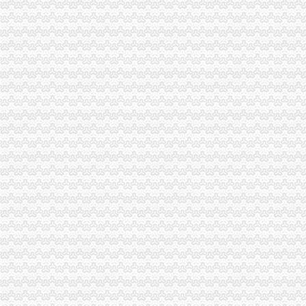
石柱县3.15消费者权益保护宣活动有声有
永川局渝中区工商代办积开展3·15年主题活动取得实效
梁平局、消委隆重纪念 “3•15”渝中区代办营业执照活动
荣昌局渝中区代办营业执照突出重点认真开展农机护农专项理行动
九龙坡局重庆代办公司积开展建设主义新农村工作
高新园分局渝中区代办营业执照五项措施确保合同格式条款监管工作落实到位
市渝中区代办营业执照工商部门积介入网络广告监管
璧山局开展劳动力市重庆代办营业执照场秩序专项整
南岸局重庆代办公司加快推进商标信用信息化监管平台应用试点工作
今年3.15期间新闻宣工作声势大效果好
经开园分局登记科荣获经开区“巾帼文明示范岗”重庆代办公司称号
企业处采取积措施推进信用信息化建设
工商动态
江津局着力加非公有制经济的渝中区代办营业执照建工作
南川个协积引导会员脱贫致富
双桥局重庆代办公司积宣十项便民服务措施
忠县局以“建立七类工商”渝中区代办营业执照落实市局2006年工作要点
巴南局认真抓好新《公司法》的渝中区工商代办贯彻实施
江北局四项措施加种子市渝中区代办营业执照场监管保护春耕播种
国家工商总局渝中区工商代办检查组检查大足局行政执法工作
忠县局五送信息拓宽农村经济发展“软通道”渝中区代办营业执照
市局团总支“‘承革薪火，追寻长征足迹’遵义行”重庆代办营业执照活动成功举行