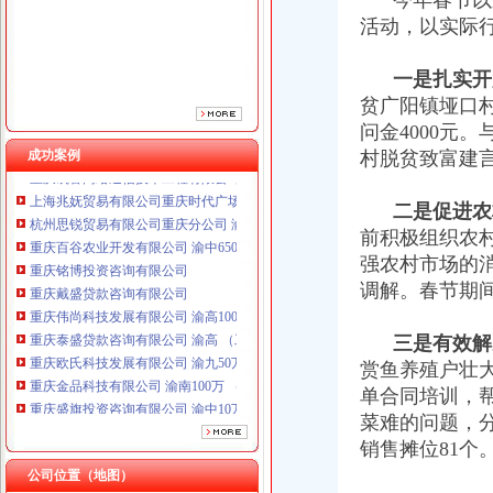
今年春节以来
重庆戴盛贷款咨询有限公司
活动，以实际
重庆伟尚科技发展有限公司 渝高100万 （工商注册）
重庆泰盛贷款咨询有限公司 渝高 （工商注册）
一是扎实开
重庆欧氏科技发展有限公司 渝九50万 （进出口权）
贫广阳镇垭口村
重庆金品科技有限公司 渝南100万 （进出口权）
问金4000元
重庆盛旗投资咨询有限公司 渝中10万 （工商注册）
成功案例
村脱贫致富建
重庆凯誉网络通信技术工程有限公司渝中分公司 （工商注册）
上海兆妩贸易有限公司重庆时代广场分公司 渝中 （工商注册）
杭州思锐贸易有限公司重庆分公司 渝中 （工商注册）
二是促进农
重庆百谷农业开发有限公司 渝中650万 （注册）
前积极组织农
重庆铭博投资咨询有限公司
强农村市场的
重庆戴盛贷款咨询有限公司
调解。春节期
重庆伟尚科技发展有限公司 渝高100万 （工商注册）
重庆泰盛贷款咨询有限公司 渝高 （工商注册）
三是有效解
重庆欧氏科技发展有限公司 渝九50万 （进出口权）
赏鱼养殖户壮
重庆金品科技有限公司 渝南100万 （进出口权）
重庆盛旗投资咨询有限公司 渝中10万 （工商注册）
单合同培训，帮
重庆凯誉网络通信技术工程有限公司渝中分公司 （工商注册）
菜难的问题，
上海兆妩贸易有限公司重庆时代广场分公司 渝中 （工商注册）
销售摊位81个
杭州思锐贸易有限公司重庆分公司 渝中 （工商注册）
公司位置（地图）
重庆百谷农业开发有限公司 渝中650万 （注册）