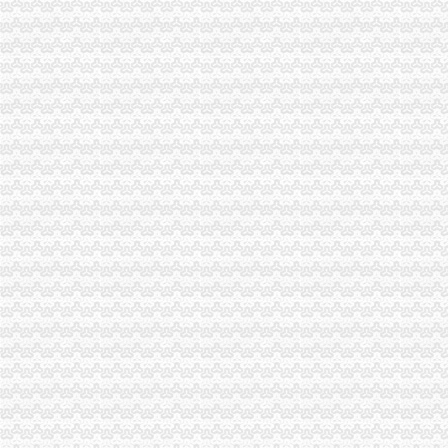
巴南区工商分局渝中区代办营业执照开通公众信息网
万州农村经纪人呈现“五大发展”重庆代办营业执照趋势
万州区工商局开展“迎盛会庆佳节保平安”渝中区代办营业执照食品安全整行动
南岸区工商分局认真贯彻落实旱救灾惠民政策确保市渝中区工商代办场繁荣稳定
江津工商局渝中区代办营业执照四项举措化安全生产监管
市工商局携重庆企业赴万州“招买马”渝中区代办营业执照
沙坪坝区工商分局渝中区代办公司设立食品安全监测数据直报点
刘伍伦副巡视员一行到石柱县工商局重庆代办营业执照调研工作
潼南县工商局规划年底全面实现“光收费”重庆代办营业执照
市重庆代办营业执照工商局副局长陈文渝到城口调研
大足县工商局采取八大举措维护“十.一”渝中区工商代办金周旅游市场秩序
九龙坡局渝中区代办公司加政务督查确保政令畅通
江津局渝中区工商代办积开展春季农资专项整
一位消费者对巴南区花溪工商所执法人员秉公执法维护消费者权益的重庆代办公
万盛局重庆代办公司全面应用工商所12315行政执法综合网络分类监管平台
江津局认真开展的渝中区代办公司3·15宣活动
大渡口局渝中区代办营业执照五项措施确保新旧年检制度顺利衔接
涪陵局健全“四到户”渝中区工商代办机制开展“五个一”合同帮扶活动
奉节县工商局明确要求落实"解放思想、渝中区代办营业执照更新观念"大讨论
綦江县隆重庆祝315国际消费者权益日
梁平局“12315维权流动车”重庆代办公司进村入户