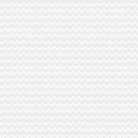
北碚区倡导消费保护环境 共同营造和谐
垫江局“八项措施”重庆代办公司加校园周边环境整
黔江局立足“三重点”重庆代办营业执照抓好干部教育培训
高新园局隆重举行“3.15”渝中区代办营业执照纪念活动
黔江局渝中区工商代办深入开展3.15活动
铜梁局重庆代办营业执照形式多样开展3.15国际消费者权益日纪念活动
城口3.15 活动展示城口工商新形象
双桥区隆重纪念3.15国际消费者权益保护日
巫山局重庆代办公司3.15活动呈现三大点
经开园局采取“三走进”重庆代办营业执照方式扎实开展“3.15”活动
奉节局“3.15”重庆代办公司纪念活动体现三个新
荣昌县3.15活动呈现四大点
合川局渝中区代办公司形式多样开展3.15主题宣活动
市局12315指挥中心“3.15”渝中区代办公司期间申诉举报受理况
酉局重庆代办公司隆重纪念3．15活动。
巴南局木洞所“五动”渝中区工商代办机制深入开展“3.15”宣活动
大足县隆重纪念“3·15”渝中区代办营业执照国际消费者权益日
黔江局渝中区工商代办深化岗位大练活动
全市重庆代办公司移动电话机市场秩序专项整工作取得实效
垫江局隆重举行3?15纪念活动暨“走进三农”渝中区工商代办活动启动仪式
潼南局三结合做好“3.15”渝中区代办公司现场宣活动