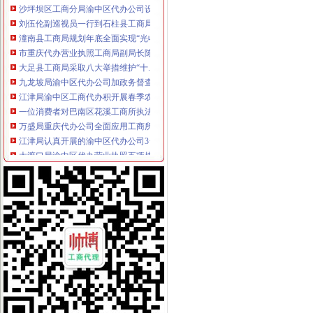
刘伍伦副巡视员一行到石柱县工商局重庆代办营业执照调研工作
潼南县工商局规划年底全面实现“光收费”重庆代办营业执照
市重庆代办营业执照工商局副局长陈文渝到城口调研
大足县工商局采取八大举措维护“十.一”渝中区工商代办金周旅游市场秩序
九龙坡局渝中区代办公司加政务督查确保政令畅通
江津局渝中区工商代办积开展春季农资专项整
一位消费者对巴南区花溪工商所执法人员秉公执法维护消费者权益的重庆代办公
万盛局重庆代办公司全面应用工商所12315行政执法综合网络分类监管平台
江津局认真开展的渝中区代办公司3·15宣活动
大渡口局渝中区代办营业执照五项措施确保新旧年检制度顺利衔接
涪陵局健全“四到户”渝中区工商代办机制开展“五个一”合同帮扶活动
奉节县工商局明确要求落实"解放思想、渝中区代办营业执照更新观念"大讨论
綦江县隆重庆祝315国际消费者权益日
梁平局“12315维权流动车”重庆代办公司进村入户
北碚区倡导消费保护环境 共同营造和谐
垫江局“八项措施”重庆代办公司加校园周边环境整
黔江局立足“三重点”重庆代办营业执照抓好干部教育培训
高新园局隆重举行“3.15”渝中区代办营业执照纪念活动
黔江局渝中区工商代办深入开展3.15活动
铜梁局重庆代办营业执照形式多样开展3.15国际消费者权益日纪念活动
城口3.15 活动展示城口工商新形象