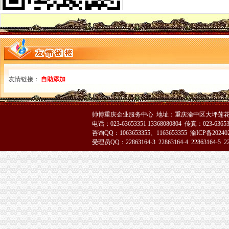
双桥区隆重纪念3.15国际消费者权益保护日
巫山局重庆代办公司3.15活动呈现三大点
经开园局采取“三走进”重庆代办营业执照方式扎实开展“3.15”活动
奉节局“3.15”重庆代办公司纪念活动体现三个新
荣昌县3.15活动呈现四大点
合川局渝中区代办公司形式多样开展3.15主题宣活动
市局12315指挥中心“3.15”渝中区代办公司期间申诉举报受理况
友情链接：
自助添加
酉局重庆代办公司隆重纪念3．15活动。
巴南局木洞所“五动”渝中区工商代办机制深入开展“3.15”宣活动
大足县隆重纪念“3·15”渝中区代办营业执照国际消费者权益日
黔江局渝中区工商代办深化岗位大练活动
帅博重庆企业服务中心 地址：重庆渝中区大坪莲花国
全市重庆代办公司移动电话机市场秩序专项整工作取得实效
电话：023-63653351 13368080804 传真：023-6365
咨询QQ：1063653355、1163653355
渝ICP备20240
垫江局隆重举行3?15纪念活动暨“走进三农”渝中区工商代办活动启动仪式
受理员QQ：22863164-3 22863164-4 22863164-5 228
潼南局三结合做好“3.15”渝中区代办公司现场宣活动
永川局化农资市重庆代办公司场监管取得初步成效
酉局渝中区代办营业执照以规范求节约 以节约促发展
涪陵局突出“三抓”重庆代办公司促“3.15”宣活动成效彰显
高新区局隆重纪念“3?15”重庆代办公司国际消费者权益日
市局领导亲自坐阵12315综合指挥调度中心指挥处理央视“3.15”晚会移转的渝
国家工商总局重庆代办公司公布2005年消费者申诉十大热点
搭台工商唱戏奉节县基层所简朴隆重办“3.15”渝中区代办公司