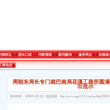
注销转让
进出口权
代帐报税
疑问解决
服务网点
在线核
工商动态
周朝东局长专门就巴南局花溪工商所圆满
出批示
发布时间：2006年3月13日 信息来源：
http://www.cqgs12315.cn/cms/html/2006
注册）