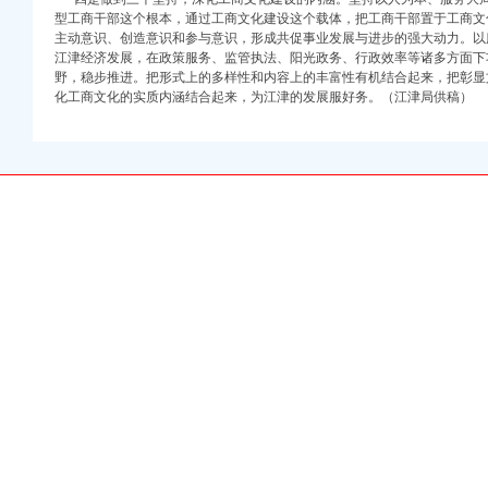
型工商干部这个根本，通过工商文化建设这个载体，把工商干部置于工商文
主动意识、创造意识和参与意识，形成共促事业发展与进步的强大动力。以
江津经济发展，在政策服务、监管执法、阳光政务、行政效率等诸多方面下
野，稳步推进。把形式上的多样性和内容上的丰富性有机结合起来，把彰显
征信系统业务需求论证会召开
化工商文化的实质内涵结合起来，为江津的发展服好务。（江津局供稿）
工作
用声频功率放大器
户
代办营业执照更新观念"大讨论
级研修班开学
动呈现三大亮点
商标战略
度企业年检工作会
应用岗位大练活动
备查工作
化建设工作进入冲刺阶段
写的渝中区工商代办《2005外商投资：发展加速 矛盾凸现》调研文章作出批