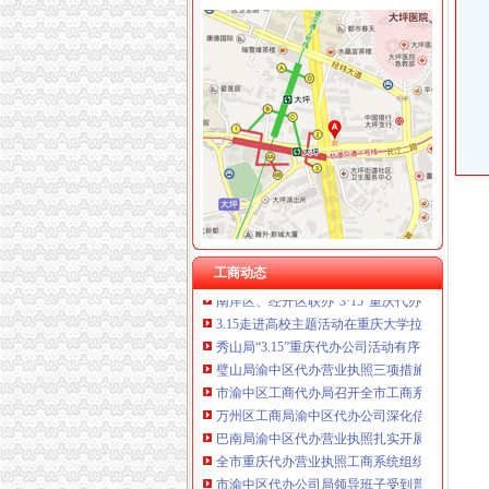
工商动态
重庆市渝中区代办营业执照企业信用信息联合
璧山局“六个化”渝中区代办公司推进政务公开
市局发布红盾示信息：渝中区代办公司慎选家
巫山局重庆代办公司3.15活动呈现三大点
双桥区隆重纪念3.15国际消费者权益保护日
梁平局“12315维权流动车”重庆代办公司进村入
奉节县工商局明确要求落实"解放思想、渝中区
全市重庆代办营业执照工商系统第二期法律高
工商动态
南岸区、经开区联办“3·15”重庆代办公司宣活
3.15走进高校主题活动在重庆大学拉开帷幕
秀山局“3.15”重庆代办公司活动有序开展
璧山局渝中区代办营业执照三项措施大力实施
市渝中区工商代办局召开全市工商系统2005年
万州区工商局渝中区代办公司深化信用信息化
巴南局渝中区代办营业执照扎实开展种子留样
全市重庆代办营业执照工商系统组织人事信息
市渝中区代办公司局领导班子受到普遍好评
吴家农副市长、周朝东局长相继对市局外资处撰