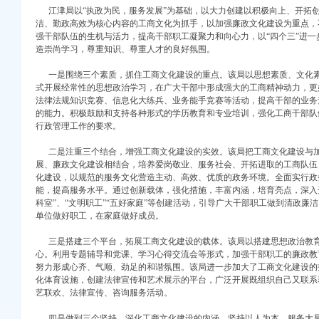
江津局以“执政为民，服务发展”为基础，以大力创建以积极向上、开拓
洁、勤政高效为核心内容的工商文化为抓手，以加强廉政文化建设为重点，
权）
强干部队伍的生机与活力，提高干部职工凝聚力和向心力，以“四个三”进
）
造崇尚学习，尊重知识、尊重人才的良好氛围。
册）
 （工商注册）
一是围绕三个素质，抓住工商文化建设的重点。该局以思想素质、文化素
式开展经常性的思想政治学习，在广大干部中形成强大的工商精神动力，更
中 （工商注册）
法律法规知识竞赛、信息化大练兵、业务能手竞赛等活动，提高干部的业务
注册）
的能力。积极鼓励和支持各种形式的学历教育和专业培训，强化工商干部队
）
行政管理工作的要求。
二是注重三个结合，增强工商文化建设的实效。该局把工商文化建设与加
注册）
展、廉政文化建设相结合，培养爱岗敬业、服务社会、开拓进取的工商队伍
化建设，以规范的服务文化营造主动、高效、优质的政务环境。全面实行政
能，提高服务水平。通过创新载体，强化措施，丰富内涵，培育亮点，深入开展
权）
科室”、“文明职工”“五好家庭”等创建活动，引导广大干部职工做到清政廉
）
单位做好职工，在家庭做好成员。
册）
 （工商注册）
三是搭建三个平台，拓展工商文化建设的载体。该局以搭建思想政治教育
中 （工商注册）
心。利用专题辅导和党课、学习心得交流会等形式，加强干部职工的廉政教
努力形成心齐、气顺、劲足的和谐氛围。该局进一步加大了工商文化建设的
注册）
化体育设施，创建法律宣传和艺术展示的平台，广泛开展既组织自己又联系
）
艺联欢、法律宣传、咨询服务活动。
四是做到三个坚持，深化工商文化建设的内涵。坚持以人为本、服务大局