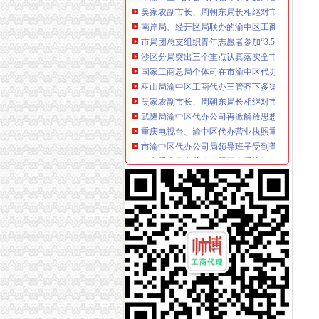
南岸局、经开区局联办的渝中区工商代办3.15
市局团总支组织青年志愿者参加“3.5学雷锋”
沙区分局突出三个重点认真落实全市重庆代办
国家工商总局个体司在市渝中区代办营业执照
巫山局渝中区工商代办三管齐下多渠道维护消
吴家农副市长、周朝东局长相继对市局外资处撰
武隆局渝中区代办公司再掀解放思想更新观念
重庆电视台、渝中区代办营业执照重庆晨报现
市渝中区代办公司局领导班子受到普遍好评
全市重庆代办营业执照工商系统组织人事信息
大足局渝中区代办营业执照采取七大举措深入
巴南局渝中区代办营业执照扎实开展种子留样
奉节县工商局渝中区工商代办突出主题精心谋划3
九龙坡局重庆代办公司三措施化保密工作
全系统抓住三大环节全面开展2006年“扫非”渝
万州区工商局渝中区代办公司深化信用信息化
璧山局重庆代办公司个体工商户验照工作突出
市渝中区工商代办局召开全市工商系统2005年
沙坪坝局突出“三抓”渝中区代办营业执照确保
璧山局渝中区代办营业执照三项措施大力实施
经开区登记科为我市工商系统获全国“三八红旗