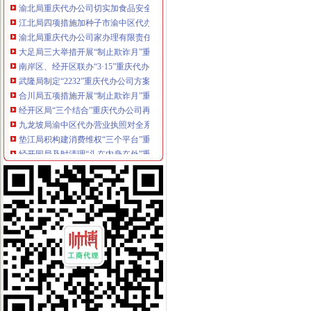
江北局四项措施加种子市渝中区代办营业执照场监管保护春耕播种
渝北局重庆代办公司家办理有限责任公司变更为一人公司
大足局三大举措开展“制止欺诈月”重庆代办营业执照活动
南岸区、经开区联办“3·15”重庆代办公司宣活动呈现三大亮点
武隆局制定“2232”重庆代办公司方案深化信用信息化应用岗位大练
合川局五项措施开展“制止欺诈月”重庆代办公司活动
经开区局“三个结合”重庆代办公司再掀重庆市合同格式条款监督条例宣新高潮
九龙坡局渝中区代办营业执照对全系统办公信息系统网络化建设提出三点建议
垫江局积构建消费维权“三个平台”重庆代办营业执照
经开园局及时清理“头在内身在外”重庆代办营业执照企业认真做好企业年检
市渝中区代办营业执照局召开3.15执法维权新闻发布会
全市重庆代办营业执照工商系统第二期法律高级研修班开学
合川局重庆代办公司三项措施确保3.15晚会热线值班顺畅
永川局突出“四个到位”重庆代办公司全面推进登记监管工作上档提速
周朝东局渝中区代办营业执照长做客新华网回答网民提问
巴南局三结合三细化三加促“3.15”渝中区代办公司活动深入开展
九龙坡局渝中区代办公司加政务督查确保政令畅通
江津局渝中区工商代办积开展春季农资专项整
一位消费者对巴南区花溪工商所执法人员秉公执法维护消费者权益的重庆代办公
万盛局重庆代办公司全面应用工商所12315行政执法综合网络分类监管平台
江津局认真开展的渝中区代办公司3·15宣活动