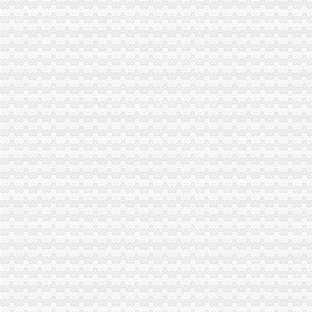
大足县隆重纪念“3·15”渝中区代办营业执照国际消费者权益日
黔江局渝中区工商代办深化岗位大练活动
全市重庆代办公司移动电话机市场秩序专项整工作取得实效
垫江局隆重举行3?15纪念活动暨“走进三农”渝中区工商代办活动启动仪式
潼南局三结合做好“3.15”渝中区代办公司现场宣活动
永川局化农资市重庆代办公司场监管取得初步成效
酉局渝中区代办营业执照以规范求节约 以节约促发展
涪陵局突出“三抓”重庆代办公司促“3.15”宣活动成效彰显
高新区局隆重纪念“3?15”重庆代办公司国际消费者权益日
市局领导亲自坐阵12315综合指挥调度中心指挥处理央视“3.15”晚会移转的渝
工商动态
江津局着力加非公有制经济的渝中区代办营业执照建工作
武隆局渝中区工商代办从七个方面着手认真落实温家宝总理重要批示
忠县行政审批服务大厅工商登记窗口获2005年度行政审批服务大厅综合考核第一
江津局采取四项措施加春节市重庆代办营业执照场监管
南川个协积引导会员脱贫致富
垫江局渝中区代办公司五项措施化高危行业监管
双桥局重庆代办公司积宣十项便民服务措施
江津工商局开展执法“三重视”重庆代办公司活动
永川局严把“六关”渝中区代办公司加安全生产工作
开县局重庆代办公司三结合贯彻新《公司法》和《公司登记管理条例》
大渡口局重庆代办公司进一步加执法质量管理工作