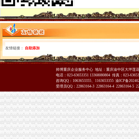
大渡口局渝中区代办营业执照五项措施确保新旧年检制度顺利衔接
涪陵局健全“四到户”渝中区工商代办机制开展“五个一”合同帮扶活动
奉节县工商局明确要求落实"解放思想、渝中区代办营业执照更新观念"大讨论
綦江县隆重庆祝315国际消费者权益日
梁平局“12315维权流动车”重庆代办公司进村入户
北碚区倡导消费保护环境 共同营造和谐
垫江局“八项措施”重庆代办公司加校园周边环境整
友情链接：
自助添加
黔江局立足“三重点”重庆代办营业执照抓好干部教育培训
高新园局隆重举行“3.15”渝中区代办营业执照纪念活动
黔江局渝中区工商代办深入开展3.15活动
铜梁局重庆代办营业执照形式多样开展3.15国际消费者权益日纪念活动
帅博重庆企业服务中心 地址：重庆渝中区大坪莲花国
城口3.15 活动展示城口工商新形象
电话：023-63653351 13368080804 传真：023-6365
咨询QQ：1063653355、1163653355
渝ICP备20240
双桥区隆重纪念3.15国际消费者权益保护日
受理员QQ：22863164-3 22863164-4 22863164-5 228
巫山局重庆代办公司3.15活动呈现三大点
经开园局采取“三走进”重庆代办营业执照方式扎实开展“3.15”活动
奉节局“3.15”重庆代办公司纪念活动体现三个新
荣昌县3.15活动呈现四大点
合川局渝中区代办公司形式多样开展3.15主题宣活动
市局12315指挥中心“3.15”渝中区代办公司期间申诉举报受理况
酉局重庆代办公司隆重纪念3．15活动。
巴南局木洞所“五动”渝中区工商代办机制深入开展“3.15”宣活动