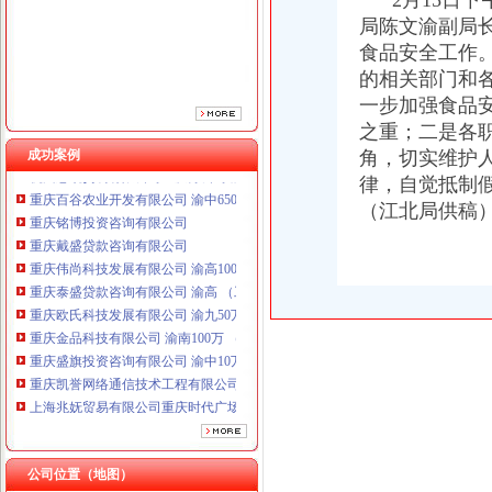
2月15日下
重庆泰盛贷款咨询有限公司 渝高 （工商注册）
局陈文渝副局
重庆欧氏科技发展有限公司 渝九50万 （进出口权）
食品安全工作
重庆金品科技有限公司 渝南100万 （进出口权）
的相关部门和
重庆盛旗投资咨询有限公司 渝中10万 （工商注册）
一步加强食品
重庆凯誉网络通信技术工程有限公司渝中分公司 （工商注册）
之重；二是各
上海兆妩贸易有限公司重庆时代广场分公司 渝中 （工商注册）
成功案例
角，切实维护
杭州思锐贸易有限公司重庆分公司 渝中 （工商注册）
重庆百谷农业开发有限公司 渝中650万 （注册）
律，自觉抵制
重庆铭博投资咨询有限公司
（江北局供稿
重庆戴盛贷款咨询有限公司
重庆伟尚科技发展有限公司 渝高100万 （工商注册）
重庆泰盛贷款咨询有限公司 渝高 （工商注册）
重庆欧氏科技发展有限公司 渝九50万 （进出口权）
重庆金品科技有限公司 渝南100万 （进出口权）
重庆盛旗投资咨询有限公司 渝中10万 （工商注册）
重庆凯誉网络通信技术工程有限公司渝中分公司 （工商注册）
上海兆妩贸易有限公司重庆时代广场分公司 渝中 （工商注册）
杭州思锐贸易有限公司重庆分公司 渝中 （工商注册）
重庆百谷农业开发有限公司 渝中650万 （注册）
公司位置（地图）