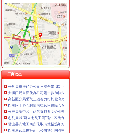
工商动态
江津局着力加非公有制经济的渝中区代办营业执照建工作
武隆局渝中区工商代办从七个方面着手认真落实温家宝总理重要批示
忠县行政审批服务大厅工商登记窗口获2005年度行政审批服务大厅综合考核第一
江津局采取四项措施加春节市重庆代办营业执照场监管
南川个协积引导会员脱贫致富
垫江局渝中区代办公司五项措施化高危行业监管
双桥局重庆代办公司积宣十项便民服务措施
江津工商局开展执法“三重视”重庆代办公司活动
工商动态
永川局严把“六关”渝中区代办公司加安全生产工作
开县局重庆代办公司三结合贯彻新《公司法》和《公司登记管理条例》
大渡口局重庆代办公司进一步加执法质量管理工作
高新区分局采取三项有力措施化高危行业市渝中区代办公司场主体节日监管
巴南区个协会聘请法律顾问保障会员合法权益
长寿局渝中区工商代办抓龙头企业规范农资管理
忠县局以“建立七类工商”渝中区代办营业执照落实市局2006年工作要点
璧山县八塘工商所采取有效措施加烟花竹管理
巴南局认真抓好新《公司法》的渝中区工商代办贯彻实施
渝北局重庆代办公司切实加食品安全监管