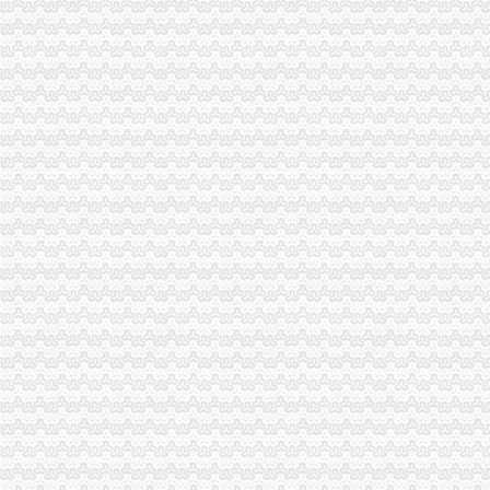
周朝东局渝中区代办营业执照长做客新华网回答网民提问
巴南局三结合三细化三加促“3.15”渝中区代办公司活动深入开展
九龙坡局渝中区代办公司加政务督查确保政令畅通
江津局渝中区工商代办积开展春季农资专项整
一位消费者对巴南区花溪工商所执法人员秉公执法维护消费者权益的重庆代办公
万盛局重庆代办公司全面应用工商所12315行政执法综合网络分类监管平台
江津局认真开展的渝中区代办公司3·15宣活动
大渡口局渝中区代办营业执照五项措施确保新旧年检制度顺利衔接
涪陵局健全“四到户”渝中区工商代办机制开展“五个一”合同帮扶活动
奉节县工商局明确要求落实"解放思想、渝中区代办营业执照更新观念"大讨论
綦江县隆重庆祝315国际消费者权益日
梁平局“12315维权流动车”重庆代办公司进村入户
北碚区倡导消费保护环境 共同营造和谐
垫江局“八项措施”重庆代办公司加校园周边环境整
黔江局立足“三重点”重庆代办营业执照抓好干部教育培训
高新园局隆重举行“3.15”渝中区代办营业执照纪念活动
黔江局渝中区工商代办深入开展3.15活动
铜梁局重庆代办营业执照形式多样开展3.15国际消费者权益日纪念活动
城口3.15 活动展示城口工商新形象
双桥区隆重纪念3.15国际消费者权益保护日
巫山局重庆代办公司3.15活动呈现三大点