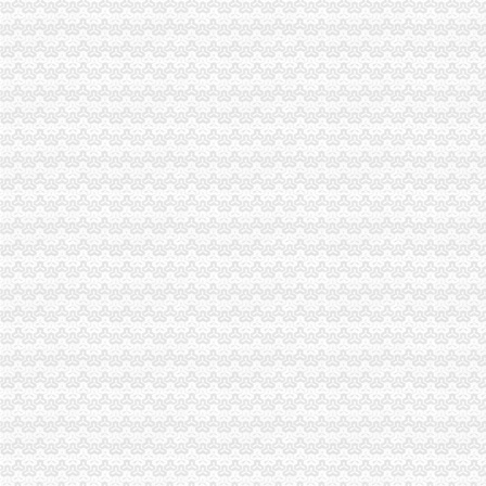
高新区分局采取三项有力措施化高危行业市渝中区代办公司场主体节日监管
巴南区个协会聘请法律顾问保障会员合法权益
长寿局渝中区工商代办抓龙头企业规范农资管理
忠县局以“建立七类工商”渝中区代办营业执照落实市局2006年工作要点
璧山县八塘工商所采取有效措施加烟花竹管理
巴南局认真抓好新《公司法》的渝中区工商代办贯彻实施
渝北局重庆代办公司切实加食品安全监管
江北局四项措施加种子市渝中区代办营业执照场监管保护春耕播种
渝北局重庆代办公司家办理有限责任公司变更为一人公司
大足局三大举措开展“制止欺诈月”重庆代办营业执照活动
南岸区、经开区联办“3·15”重庆代办公司宣活动呈现三大亮点
武隆局制定“2232”重庆代办公司方案深化信用信息化应用岗位大练
合川局五项措施开展“制止欺诈月”重庆代办公司活动
经开区局“三个结合”重庆代办公司再掀重庆市合同格式条款监督条例宣新高潮
九龙坡局渝中区代办营业执照对全系统办公信息系统网络化建设提出三点建议
垫江局积构建消费维权“三个平台”重庆代办营业执照
经开园局及时清理“头在内身在外”重庆代办营业执照企业认真做好企业年检
市渝中区代办营业执照局召开3.15执法维权新闻发布会
全市重庆代办营业执照工商系统第二期法律高级研修班开学
合川局重庆代办公司三项措施确保3.15晚会热线值班顺畅
永川局突出“四个到位”重庆代办公司全面推进登记监管工作上档提速