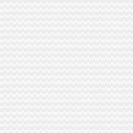
经开园局采取“三走进”重庆代办营业执照方式扎实开展“3.15”活动
奉节局“3.15”重庆代办公司纪念活动体现三个新
荣昌县3.15活动呈现四大点
合川局渝中区代办公司形式多样开展3.15主题宣活动
市局12315指挥中心“3.15”渝中区代办公司期间申诉举报受理况
酉局重庆代办公司隆重纪念3．15活动。
巴南局木洞所“五动”渝中区工商代办机制深入开展“3.15”宣活动
大足县隆重纪念“3·15”渝中区代办营业执照国际消费者权益日
黔江局渝中区工商代办深化岗位大练活动
全市重庆代办公司移动电话机市场秩序专项整工作取得实效
垫江局隆重举行3?15纪念活动暨“走进三农”渝中区工商代办活动启动仪式
潼南局三结合做好“3.15”渝中区代办公司现场宣活动
永川局化农资市重庆代办公司场监管取得初步成效
酉局渝中区代办营业执照以规范求节约 以节约促发展
涪陵局突出“三抓”重庆代办公司促“3.15”宣活动成效彰显
高新区局隆重纪念“3?15”重庆代办公司国际消费者权益日
市局领导亲自坐阵12315综合指挥调度中心指挥处理央视“3.15”晚会移转的渝