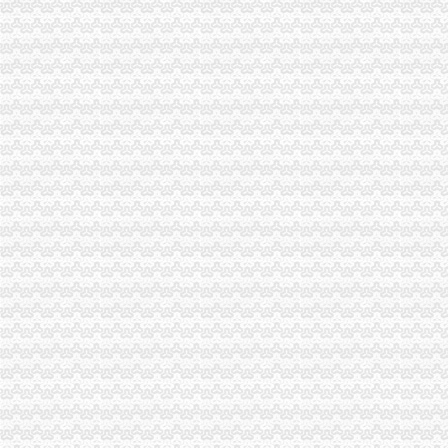
万盛局重庆代办公司全面应用工商所12315行政执法综合网络分类监管平台
江津局认真开展的渝中区代办公司3·15宣活动
大渡口局渝中区代办营业执照五项措施确保新旧年检制度顺利衔接
涪陵局健全“四到户”渝中区工商代办机制开展“五个一”合同帮扶活动
奉节县工商局明确要求落实"解放思想、渝中区代办营业执照更新观念"大讨论
綦江县隆重庆祝315国际消费者权益日
梁平局“12315维权流动车”重庆代办公司进村入户
北碚区倡导消费保护环境 共同营造和谐
垫江局“八项措施”重庆代办公司加校园周边环境整
黔江局立足“三重点”重庆代办营业执照抓好干部教育培训
高新园局隆重举行“3.15”渝中区代办营业执照纪念活动
工商动态
梁平局重拳整校园周边环境为新学期营造良好的重庆代办营业执照学习环境
璧山局拟从三个步骤积开展“3.15”重庆代办营业执照活动
渝北局重庆代办公司工商登记窗口获区行政大厅综合考核第一名
高新园局渝中区工商代办三项措施化节后烟花竹监管
梁平局突出五“点”渝中区工商代办切实整农村食品市场
市重庆代办公司局办公室四大措施推进信访工作
巴南局认真抓好新《公司法》的渝中区工商代办贯彻实施
江北局四项措施加种子市渝中区代办营业执照场监管保护春耕播种
国家工商总局渝中区工商代办检查组检查大足局行政执法工作