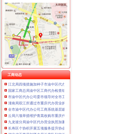
工商动态
梁平局重拳整校园周边环境为新学期营造良好的重庆代办营业执照学习环境
璧山局拟从三个步骤积开展“3.15”重庆代办营业执照活动
渝北局重庆代办公司工商登记窗口获区行政大厅综合考核第一名
高新园局渝中区工商代办三项措施化节后烟花竹监管
梁平局突出五“点”渝中区工商代办切实整农村食品市场
市重庆代办公司局办公室四大措施推进信访工作
巴南局认真抓好新《公司法》的渝中区工商代办贯彻实施
工商动态
江北局四项措施加种子市渝中区代办营业执照场监管保护春耕播种
国家工商总局渝中区工商代办检查组检查大足局行政执法工作
市渝中区代办公司委市领导对全市工商行政管理工作作出重要批示
潼南局双江所通过市重庆代办营业执照级精文明单位复评
全市渝中区代办公司工商系统基层建设工作呈现五大点
云局六项举措维护青蒿收购市重庆代办营业执照场秩序
九龙坡分局渝中区代办营业执照加案件监督显成效
长寿区个协积开展五项服务提升协会凝聚力
湖北省工商局刘贤木局长率队到市渝中区工商代办局学习考察