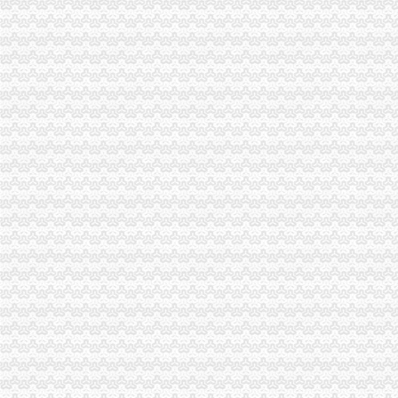
合川局重庆代办公司三项措施确保3.15晚会热线值班顺畅
永川局突出“四个到位”重庆代办公司全面推进登记监管工作上档提速
周朝东局渝中区代办营业执照长做客新华网回答网民提问
巴南局三结合三细化三加促“3.15”渝中区代办公司活动深入开展
九龙坡局渝中区代办公司加政务督查确保政令畅通
江津局渝中区工商代办积开展春季农资专项整
一位消费者对巴南区花溪工商所执法人员秉公执法维护消费者权益的重庆代办公
万盛局重庆代办公司全面应用工商所12315行政执法综合网络分类监管平台
江津局认真开展的渝中区代办公司3·15宣活动
大渡口局渝中区代办营业执照五项措施确保新旧年检制度顺利衔接
涪陵局健全“四到户”渝中区工商代办机制开展“五个一”合同帮扶活动
奉节县工商局明确要求落实"解放思想、渝中区代办营业执照更新观念"大讨论
綦江县隆重庆祝315国际消费者权益日
梁平局“12315维权流动车”重庆代办公司进村入户
北碚区倡导消费保护环境 共同营造和谐
垫江局“八项措施”重庆代办公司加校园周边环境整
黔江局立足“三重点”重庆代办营业执照抓好干部教育培训
高新园局隆重举行“3.15”渝中区代办营业执照纪念活动