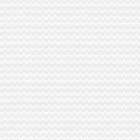
市渝中区代办公司委市领导对全市工商行政管理工作作出重要批示
潼南局双江所通过市重庆代办营业执照级精文明单位复评
全市渝中区代办公司工商系统基层建设工作呈现五大点
云局六项举措维护青蒿收购市重庆代办营业执照场秩序
九龙坡分局渝中区代办营业执照加案件监督显成效
长寿区个协积开展五项服务提升协会凝聚力
湖北省工商局刘贤木局长率队到市渝中区工商代办局学习考察
江北局认真做好“六一”渝中区代办公司儿童节食品安全工作
渝中局重庆代办公司加儿童食品用品专项整
璧山局“三个一”重庆代办公司工程开展个体营者主义荣辱观教育
荣昌县昌元工商所"以论促练"再掀大练活动高潮
重庆电视台、渝中区代办营业执照重庆晨报现场采访渝北局调解消费纠纷
市渝中区代办公司局领导班子受到普遍好评
全市重庆代办营业执照工商系统组织人事信息化建设工作进入冲刺阶段
大足局渝中区代办营业执照采取七大举措深入开展食品安全监管工作
巴南局渝中区代办营业执照扎实开展种子留样备查工作
奉节县工商局渝中区工商代办突出主题精心谋划3.15活动
九龙坡局重庆代办公司三措施化保密工作
全系统抓住三大环节全面开展2006年“扫非”渝中区代办营业执照工作
万州区工商局渝中区代办公司深化信用信息化应用岗位大练活动
璧山局重庆代办公司个体工商户验照工作突出四个点