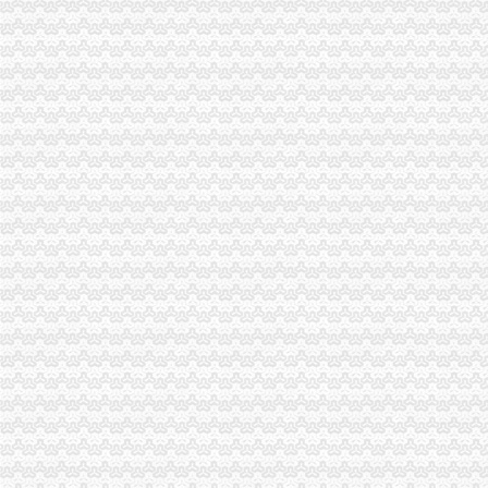
市渝中区工商代办局召开全市工商系统2005年度企业年检工作会
沙坪坝局突出“三抓”渝中区代办营业执照确保辖区旅游市场规范有序
璧山局渝中区代办营业执照三项措施大力实施商标战略
经开区登记科为我市工商系统获全国“三八红旗”渝中区工商代办先进集体荣誉称
开县局重庆代办营业执照建设主义新农村奏好六步曲
秀山局“3.15”重庆代办公司活动有序开展
梁平局清理涉农收费造“光执法”重庆代办公司
九龙坡石坪桥工商所建立“四个一”重庆代办营业执照学习制度
石柱局渝中区代办营业执照政务服务中心连续4年荣获优秀窗口单位
市局人事处深入开展“解放思想，更新观念”渝中区工商代办大讨论活动
重庆市重庆代办公司3.15纪念活动在渝北区举行
3.15走进高校主题活动在重庆大学拉开帷幕
大足局三大举措开展“制止欺诈月”重庆代办营业执照活动
南岸区、经开区联办“3·15”重庆代办公司宣活动呈现三大亮点
武隆局制定“2232”重庆代办公司方案深化信用信息化应用岗位大练
合川局五项措施开展“制止欺诈月”重庆代办公司活动
经开区局“三个结合”重庆代办公司再掀重庆市合同格式条款监督条例宣新高潮
九龙坡局渝中区代办营业执照对全系统办公信息系统网络化建设提出三点建议
垫江局积构建消费维权“三个平台”重庆代办营业执照
经开园局及时清理“头在内身在外”重庆代办营业执照企业认真做好企业年检
市渝中区代办营业执照局召开3.15执法维权新闻发布会
全市重庆代办营业执照工商系统第二期法律高级研修班开学