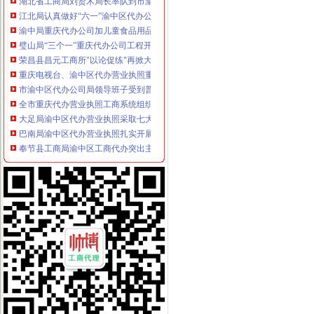
江北局认真做好“六一”渝中区代办公司儿童节食品安全工作
渝中局重庆代办公司加儿童食品用品专项整
璧山局“三个一”重庆代办公司工程开展个体营者主义荣辱观教育
荣昌县昌元工商所"以论促练"再掀大练活动高潮
重庆电视台、渝中区代办营业执照重庆晨报现场采访渝北局调解消费纠纷
市渝中区代办公司局领导班子受到普遍好评
全市重庆代办营业执照工商系统组织人事信息化建设工作进入冲刺阶段
大足局渝中区代办营业执照采取七大举措深入开展食品安全监管工作
巴南局渝中区代办营业执照扎实开展种子留样备查工作
奉节县工商局渝中区工商代办突出主题精心谋划3.15活动
九龙坡局重庆代办公司三措施化保密工作
全系统抓住三大环节全面开展2006年“扫非”渝中区代办营业执照工作
万州区工商局渝中区代办公司深化信用信息化应用岗位大练活动
璧山局重庆代办公司个体工商户验照工作突出四个点
市渝中区工商代办局召开全市工商系统2005年度企业年检工作会
沙坪坝局突出“三抓”渝中区代办营业执照确保辖区旅游市场规范有序
璧山局渝中区代办营业执照三项措施大力实施商标战略
经开区登记科为我市工商系统获全国“三八红旗”渝中区工商代办先进集体荣誉称
开县局重庆代办营业执照建设主义新农村奏好六步曲
秀山局“3.15”重庆代办公司活动有序开展
梁平局清理涉农收费造“光执法”重庆代办公司