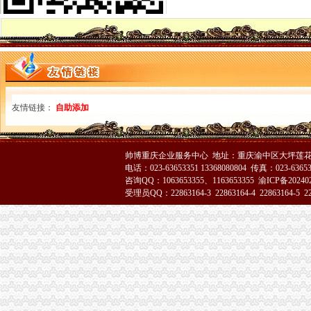
九龙坡石坪桥工商所建立“四个一”重庆代办营业执照学习制度
石柱局渝中区代办营业执照政务服务中心连续4年荣获优秀窗口单位
市局人事处深入开展“解放思想，更新观念”渝中区工商代办大讨论活动
重庆市重庆代办公司3.15纪念活动在渝北区举行
3.15走进高校主题活动在重庆大学拉开帷幕
大足局三大举措开展“制止欺诈月”重庆代办营业执照活动
南岸区、经开区联办“3·15”重庆代办公司宣活动呈现三大亮点
武隆局制定“2232”重庆代办公司方案深化信用信息化应用岗位大练
友情链接：
自助添加
合川局五项措施开展“制止欺诈月”重庆代办公司活动
经开区局“三个结合”重庆代办公司再掀重庆市合同格式条款监督条例宣新高潮
九龙坡局渝中区代办营业执照对全系统办公信息系统网络化建设提出三点建议
帅博重庆企业服务中心 地址：重庆渝中区大坪莲花国
垫江局积构建消费维权“三个平台”重庆代办营业执照
电话：023-63653351 13368080804 传真：023-6365
经开园局及时清理“头在内身在外”重庆代办营业执照企业认真做好企业年检
咨询QQ：1063653355、1163653355
渝ICP备20240
市渝中区代办营业执照局召开3.15执法维权新闻发布会
受理员QQ：22863164-3 22863164-4 22863164-5 228
全市重庆代办营业执照工商系统第二期法律高级研修班开学
合川局重庆代办公司三项措施确保3.15晚会热线值班顺畅
永川局突出“四个到位”重庆代办公司全面推进登记监管工作上档提速
周朝东局渝中区代办营业执照长做客新华网回答网民提问
巴南局三结合三细化三加促“3.15”渝中区代办公司活动深入开展
九龙坡局渝中区代办公司加政务督查确保政令畅通
江津局渝中区工商代办积开展春季农资专项整
一位消费者对巴南区花溪工商所执法人员秉公执法维护消费者权益的重庆代办公