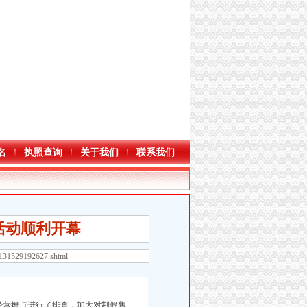
名
执照查询
关于我们
联系我们
活动顺利开幕
3131529192627.shtml
营摊点进行了排查，加大对制假售