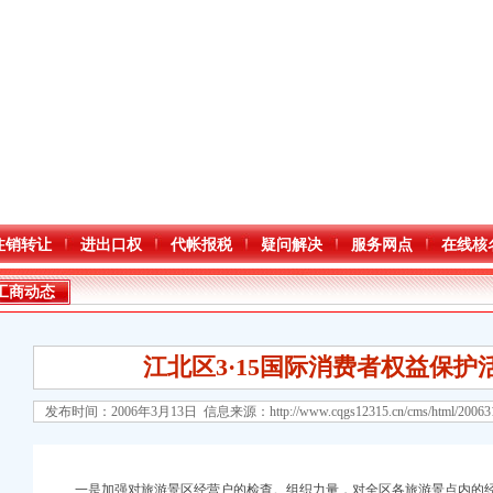
注销转让
进出口权
代帐报税
疑问解决
服务网点
在线核
工商动态
江北区3·15国际消费者权益保护
发布时间：2006年3月13日 信息来源：
http://www.cqgs12315.cn/cms/html/2006
一是加强对旅游景区经营户的检查。组织力量，对全区各旅游景点内的经