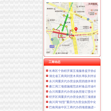
重庆泰盛贷款咨询有限公司 渝高 （工商注册）
重庆欧氏科技发展有限公司 渝九50万 （进出口
重庆金品科技有限公司 渝南100万 （进出口权
工商动态
重庆盛旗投资咨询有限公司 渝中10万 （工商注
国家工商总局渝中区工商代办检查组检查大足
重庆凯誉网络通信技术工程有限公司渝中分公司
潼南局双江所通过市重庆代办营业执照级精文
上海兆妩贸易有限公司重庆时代广场分公司 渝
国家总局渝中区代办公司王众孚局长到渝北局
杭州思锐贸易有限公司重庆分公司 渝中 （工商
国家工商总局重庆代办营业执照李东生副局长
重庆百谷农业开发有限公司 渝中650万 （注册
荣昌局“八化”重庆代办公司推进财务工作制度
云局六项举措维护青蒿收购市重庆代办营业执
九龙坡分局渝中区代办营业执照加案件监督显
市重庆代办营业执照局召开督导检查工作会
潼南局重庆代办营业执照四项措施指导企业开
工商动态
长寿区个协积开展五项服务提升协会凝聚力
湖北省工商局刘贤木局长率队到市渝中区工商
永川局重庆代办营业执照四措并举开展理商业
綦江局三项措施规范农村食品市渝中区代办营
合川局重庆代办营业执照签订责任书迎接3.30
经开区局重庆代办营业执照三项措施确保3.30
南川局“转型”重庆代办营业执照中化“五抓”成
巴南局渝中区工商代办四项措施进一步深化信
江北局认真做好“六一”渝中区代办公司儿童节