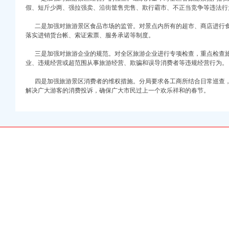
假、短斤少两、强拉强卖、沿街筐售兜售、欺行霸市、不正当竞争等违法行
二是加强对旅游景区食品市场的监管。对景点内所有的超市、商店进行食
落实进销货台帐、索证索票、服务承诺等制度。
三是加强对旅游企业的规范。对全区旅游企业进行专项检查，重点检查旅
业、违规经营或超范围从事旅游经营、欺骗和误导消费者等违规经营行为。
四是加强旅游景区消费者的维权措施。分局要求各工商所结合日常巡查，
解决广大游客的消费投诉，确保广大市民过上一个欢乐祥和的春节。
注册）
权）
）
册）
 （工商注册）
中 （工商注册）
注册）
）
注册）