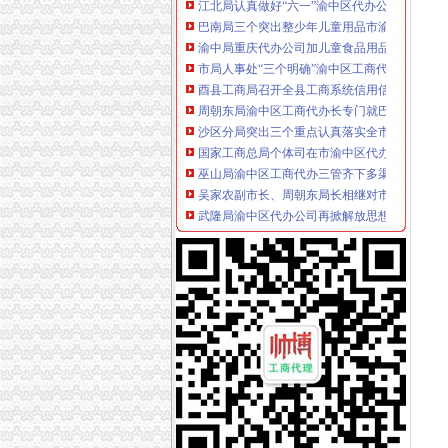
巴南局三个突出整少年儿童用品市渝中区代办
渝中局重庆代办公司加儿童食品用品专项整
市局人事处“三个明确”渝中区工商代办力推进
酉县工商局召开全县工商系统信用信息化建设暨“
周朝东局渝中区工商代办长专门就巴南局花溪
沙区分局突出三个重点认真落实全市重庆代办
国家工商总局个体司在市渝中区代办营业执照
巫山局渝中区工商代办三管齐下多渠道维护消
吴家农副市长、周朝东局长相继对市局外资处撰
武隆局渝中区代办公司再掀解放思想更新观念
重庆电视台、渝中区代办营业执照重庆晨报现
市渝中区代办公司局领导班子受到普遍好评
全市重庆代办营业执照工商系统组织人事信息
大足局渝中区代办营业执照采取七大举措深入
巴南局渝中区代办营业执照扎实开展种子留样
奉节县工商局渝中区工商代办突出主题精心谋划3
九龙坡局重庆代办公司三措施化保密工作
全系统抓住三大环节全面开展2006年“扫非”渝
万州区工商局渝中区代办公司深化信用信息化
璧山局重庆代办公司个体工商户验照工作突出
市渝中区工商代办局召开全市工商系统2005年