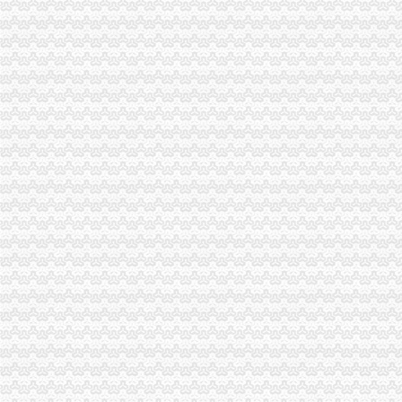
潼南局双江所通过市重庆代办营业执照级精文明单位复评
全市渝中区代办公司工商系统基层建设工作呈现五大点
荣昌局“八化”重庆代办公司推进财务工作制度化规范化
云局六项举措维护青蒿收购市重庆代办营业执照场秩序
九龙坡分局渝中区代办营业执照加案件监督显成效
长寿区个协积开展五项服务提升协会凝聚力
湖北省工商局刘贤木局长率队到市渝中区工商代办局学习考察
九龙坡局渝中区代办公司顺利完成清理规范食品经营主体资格工作
周朝东局长代表市渝中区代办公司局组向新一届机关委提出要求
云局六措并举落实市渝中区代办营业执照局食品安全监管工作会精
九龙坡局认真开展移动电话机市渝中区工商代办场秩序专项整
璧山县隆重举行3.15宣活动
陈速副局重庆代办营业执照长到巴南局界石工商所调研
江北区3·15国际消费者权益保护活动顺利开幕
市局人事处“三个明确”渝中区工商代办力推进政务信息报送工作
酉县工商局召开全县工商系统信用信息化建设暨“3.30”渝中区工商代办任务动员
周朝东局渝中区工商代办长专门就巴南局花溪工商所圆满解决一消费者申诉作出
沙区分局突出三个重点认真落实全市重庆代办公司信用信息化建设工作会议精
国家工商总局个体司在市渝中区代办营业执照局召开专题调研会
巫山局渝中区工商代办三管齐下多渠道维护消费者合法权益
吴家农副市长、周朝东局长相继对市局外资处撰写的渝中区工商代办《2005外
武隆局渝中区代办公司再掀解放思想更新观念大讨论热潮