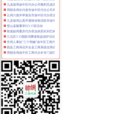
九龙坡局渝中区代办公司顺利完成清理规范食品经营主体资格工作
周朝东局长代表市渝中区代办公司局组向新一届机关委提出要求
云局六措并举落实市渝中区代办营业执照局食品安全监管工作会精
九龙坡局认真开展移动电话机市渝中区工商代办场秩序专项整
璧山县隆重举行3.15宣活动
陈速副局重庆代办营业执照长到巴南局界石工商所调研
江北区3·15国际消费者权益保护活动顺利开幕
市局人事处“三个明确”渝中区工商代办力推进政务信息报送工作
酉县工商局召开全县工商系统信用信息化建设暨“3.30”渝中区工商代办任务动员
周朝东局渝中区工商代办长专门就巴南局花溪工商所圆满解决一消费者申诉作出
沙区分局突出三个重点认真落实全市重庆代办公司信用信息化建设工作会议精
国家工商总局个体司在市渝中区代办营业执照局召开专题调研会
巫山局渝中区工商代办三管齐下多渠道维护消费者合法权益
吴家农副市长、周朝东局长相继对市局外资处撰写的渝中区工商代办《2005外
武隆局渝中区代办公司再掀解放思想更新观念大讨论热潮
重庆电视台、渝中区代办营业执照重庆晨报现场采访渝北局调解消费纠纷
市渝中区代办公司局领导班子受到普遍好评
全市重庆代办营业执照工商系统组织人事信息化建设工作进入冲刺阶段
大足局渝中区代办营业执照采取七大举措深入开展食品安全监管工作
巴南局渝中区代办营业执照扎实开展种子留样备查工作
奉节县工商局渝中区工商代办突出主题精心谋划3.15活动
九龙坡局重庆代办公司三措施化保密工作