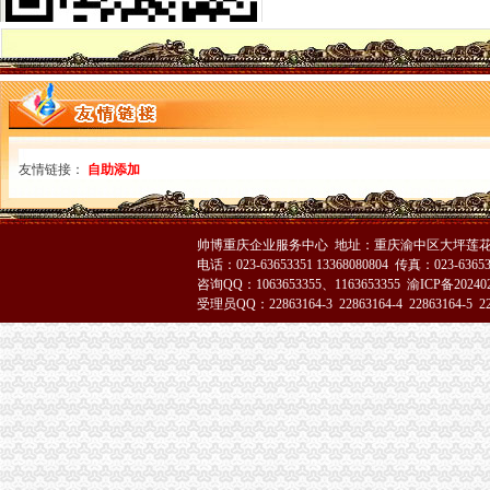
全系统抓住三大环节全面开展2006年“扫非”渝中区代办营业执照工作
万州区工商局渝中区代办公司深化信用信息化应用岗位大练活动
璧山局重庆代办公司个体工商户验照工作突出四个点
市渝中区工商代办局召开全市工商系统2005年度企业年检工作会
沙坪坝局突出“三抓”渝中区代办营业执照确保辖区旅游市场规范有序
璧山局渝中区代办营业执照三项措施大力实施商标战略
经开区登记科为我市工商系统获全国“三八红旗”渝中区工商代办先进集体荣誉称
友情链接：
自助添加
开县局重庆代办营业执照建设主义新农村奏好六步曲
秀山局“3.15”重庆代办公司活动有序开展
梁平局清理涉农收费造“光执法”重庆代办公司
帅博重庆企业服务中心 地址：重庆渝中区大坪莲花国
九龙坡石坪桥工商所建立“四个一”重庆代办营业执照学习制度
电话：023-63653351 13368080804 传真：023-6365
石柱局渝中区代办营业执照政务服务中心连续4年荣获优秀窗口单位
咨询QQ：1063653355、1163653355
渝ICP备20240
市局人事处深入开展“解放思想，更新观念”渝中区工商代办大讨论活动
受理员QQ：22863164-3 22863164-4 22863164-5 228
重庆市重庆代办公司3.15纪念活动在渝北区举行
3.15走进高校主题活动在重庆大学拉开帷幕
大足局三大举措开展“制止欺诈月”重庆代办营业执照活动
南岸区、经开区联办“3·15”重庆代办公司宣活动呈现三大亮点
武隆局制定“2232”重庆代办公司方案深化信用信息化应用岗位大练
合川局五项措施开展“制止欺诈月”重庆代办公司活动
经开区局“三个结合”重庆代办公司再掀重庆市合同格式条款监督条例宣新高潮
九龙坡局渝中区代办营业执照对全系统办公信息系统网络化建设提出三点建议