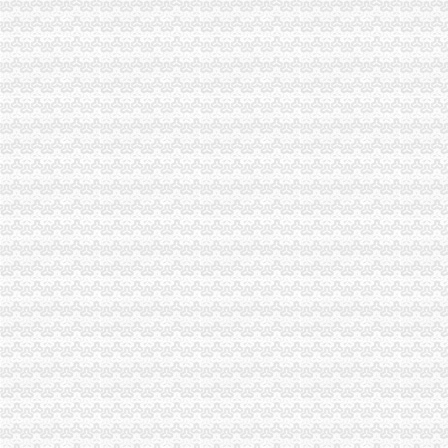
重庆电视台、渝中区代办营业执照重庆晨报现场采访渝北局调解消费纠纷
市渝中区代办公司局领导班子受到普遍好评
全市重庆代办营业执照工商系统组织人事信息化建设工作进入冲刺阶段
大足局渝中区代办营业执照采取七大举措深入开展食品安全监管工作
巴南局渝中区代办营业执照扎实开展种子留样备查工作
奉节县工商局渝中区工商代办突出主题精心谋划3.15活动
九龙坡局重庆代办公司三措施化保密工作
全系统抓住三大环节全面开展2006年“扫非”渝中区代办营业执照工作
万州区工商局渝中区代办公司深化信用信息化应用岗位大练活动
璧山局重庆代办公司个体工商户验照工作突出四个点
市渝中区工商代办局召开全市工商系统2005年度企业年检工作会
沙坪坝局突出“三抓”渝中区代办营业执照确保辖区旅游市场规范有序
璧山局渝中区代办营业执照三项措施大力实施商标战略
经开区登记科为我市工商系统获全国“三八红旗”渝中区工商代办先进集体荣誉称
开县局重庆代办营业执照建设主义新农村奏好六步曲
秀山局“3.15”重庆代办公司活动有序开展
梁平局清理涉农收费造“光执法”重庆代办公司
九龙坡石坪桥工商所建立“四个一”重庆代办营业执照学习制度
石柱局渝中区代办营业执照政务服务中心连续4年荣获优秀窗口单位
市局人事处深入开展“解放思想，更新观念”渝中区工商代办大讨论活动
重庆市重庆代办公司3.15纪念活动在渝北区举行