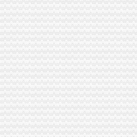
垫江局积构建消费维权“三个平台”重庆代办营业执照
经开园局及时清理“头在内身在外”重庆代办营业执照企业认真做好企业年检
市渝中区代办营业执照局召开3.15执法维权新闻发布会
全市重庆代办营业执照工商系统第二期法律高级研修班开学
合川局重庆代办公司三项措施确保3.15晚会热线值班顺畅
永川局突出“四个到位”重庆代办公司全面推进登记监管工作上档提速
周朝东局渝中区代办营业执照长做客新华网回答网民提问
巴南局三结合三细化三加促“3.15”渝中区代办公司活动深入开展
九龙坡局渝中区代办公司加政务督查确保政令畅通
工商动态
梁平局重拳整校园周边环境为新学期营造良好的重庆代办营业执照学习环境
璧山局拟从三个步骤积开展“3.15”重庆代办营业执照活动
渝北局重庆代办公司工商登记窗口获区行政大厅综合考核第一名
高新园局渝中区工商代办三项措施化节后烟花竹监管
永川局“六紧扣六注重”重庆代办公司早安排早部署3·15年主题活动
梁平局突出五“点”渝中区工商代办切实整农村食品市场
市重庆代办公司局办公室四大措施推进信访工作
巴南局认真抓好新《公司法》的渝中区工商代办贯彻实施
江北局四项措施加种子市渝中区代办营业执照场监管保护春耕播种
国家工商总局渝中区工商代办检查组检查大足局行政执法工作
市渝中区代办公司委市领导对全市工商行政管理工作作出重要批示