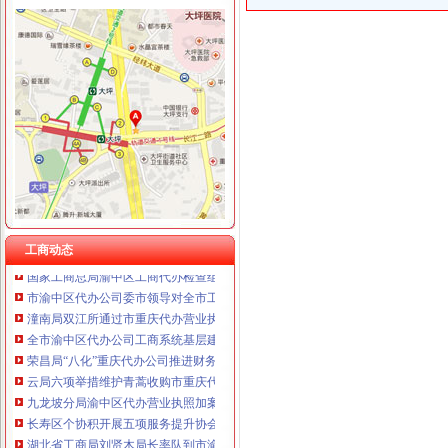
重庆泰盛贷款咨询有限公司 渝高 （工商注册）
重庆欧氏科技发展有限公司 渝九50万 （进出口权）
工商动态
重庆金品科技有限公司 渝南100万 （进出口权）
梁平局重拳整校园周边环境为新学期营造良好的重庆代办营业执照学习环境
重庆盛旗投资咨询有限公司 渝中10万 （工商注册）
璧山局拟从三个步骤积开展“3.15”重庆代办营业执照活动
重庆凯誉网络通信技术工程有限公司渝中分公司 （工商注册）
渝北局重庆代办公司工商登记窗口获区行政大厅综合考核第一名
上海兆妩贸易有限公司重庆时代广场分公司 渝中 （工商注册）
高新园局渝中区工商代办三项措施化节后烟花竹监管
杭州思锐贸易有限公司重庆分公司 渝中 （工商注册）
永川局“六紧扣六注重”重庆代办公司早安排早部署3·15年主题活动
重庆百谷农业开发有限公司 渝中650万 （注册）
梁平局突出五“点”渝中区工商代办切实整农村食品市场
市重庆代办公司局办公室四大措施推进信访工作
巴南局认真抓好新《公司法》的渝中区工商代办贯彻实施
江北局四项措施加种子市渝中区代办营业执照场监管保护春耕播种
工商动态
国家工商总局渝中区工商代办检查组检查大足局行政执法工作
市渝中区代办公司委市领导对全市工商行政管理工作作出重要批示
潼南局双江所通过市重庆代办营业执照级精文明单位复评
全市渝中区代办公司工商系统基层建设工作呈现五大点
荣昌局“八化”重庆代办公司推进财务工作制度化规范化
云局六项举措维护青蒿收购市重庆代办营业执照场秩序
九龙坡分局渝中区代办营业执照加案件监督显成效
长寿区个协积开展五项服务提升协会凝聚力
湖北省工商局刘贤木局长率队到市渝中区工商代办局学习考察