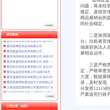
一是拟定监管
问题，将未经
规定、虚假宣
商品展销会的
间社会稳定。
成功案例
二是加强宣传
台）出租者宣
重庆铭博投资咨询有限公司
场派驻执法人
重庆戴盛贷款咨询有限公司
重庆伟尚科技发展有限公司 渝高100万 （工商注册）
展销会运作。
重庆泰盛贷款咨询有限公司 渝高 （工商注册）
重庆欧氏科技发展有限公司 渝九50万 （进出口权）
三是严格责任
重庆金品科技有限公司 渝南100万 （进出口权）
定，严格审查
重庆盛旗投资咨询有限公司 渝中10万 （工商注册）
力度，根据展
重庆凯誉网络通信技术工程有限公司渝中分公司 （工商注册）
录，及时发现
上海兆妩贸易有限公司重庆时代广场分公司 渝中 （工商注册）
分发挥1231
杭州思锐贸易有限公司重庆分公司 渝中 （工商注册）
重庆百谷农业开发有限公司 渝中650万 （注册）
严肃追究行政
重庆铭博投资咨询有限公司
重庆戴盛贷款咨询有限公司
公司位置（地图）
重庆伟尚科技发展有限公司 渝高100万 （工商注册）