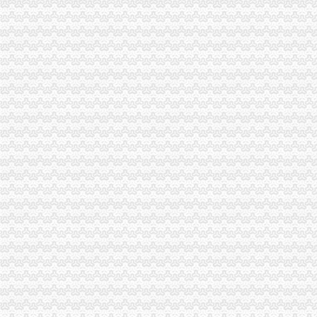
3.15走进高校主题活动在重庆大学拉开帷幕
大足局三大举措开展“制止欺诈月”重庆代办营业执照活动
南岸区、经开区联办“3·15”重庆代办公司宣活动呈现三大亮点
武隆局制定“2232”重庆代办公司方案深化信用信息化应用岗位大练
合川局五项措施开展“制止欺诈月”重庆代办公司活动
经开区局“三个结合”重庆代办公司再掀重庆市合同格式条款监督条例宣新高潮
九龙坡局渝中区代办营业执照对全系统办公信息系统网络化建设提出三点建议
垫江局积构建消费维权“三个平台”重庆代办营业执照
经开园局及时清理“头在内身在外”重庆代办营业执照企业认真做好企业年检
市渝中区代办营业执照局召开3.15执法维权新闻发布会
全市重庆代办营业执照工商系统第二期法律高级研修班开学
合川局重庆代办公司三项措施确保3.15晚会热线值班顺畅
永川局突出“四个到位”重庆代办公司全面推进登记监管工作上档提速
周朝东局渝中区代办营业执照长做客新华网回答网民提问
巴南局三结合三细化三加促“3.15”渝中区代办公司活动深入开展
九龙坡局渝中区代办公司加政务督查确保政令畅通